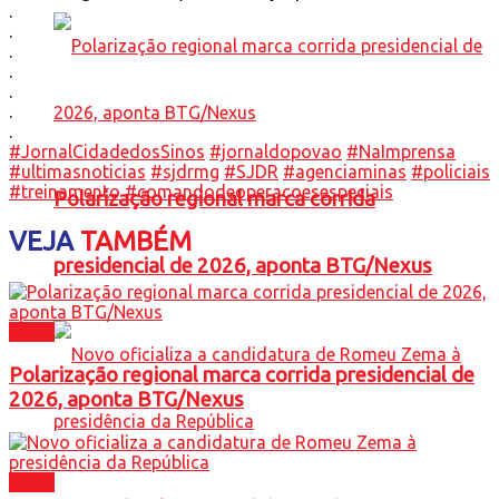
.
.
.
.
.
.
.
#JornalCidadedosSinos
#jornaldopovao
#NaImprensa
#ultimasnoticias
#sjdrmg
#SJDR
#agenciaminas
#policiais
#treinamento
#comandodeoperacoesespeciais
Polarização regional marca corrida
VEJA
TAMBÉM
presidencial de 2026, aponta BTG/Nexus
Brasil
Polarização regional marca corrida presidencial de
2026, aponta BTG/Nexus
Brasil