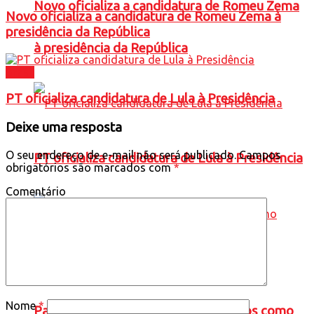
Novo oficializa a candidatura de Romeu Zema
Novo oficializa a candidatura de Romeu Zema à
presidência da República
à presidência da República
Brasil
PT oficializa candidatura de Lula à Presidência
Deixe uma resposta
O seu endereço de e-mail não será publicado.
Campos
PT oficializa candidatura de Lula à Presidência
obrigatórios são marcados com
*
Comentário
Nome
*
Partido Missão oficializa Renan Santos como