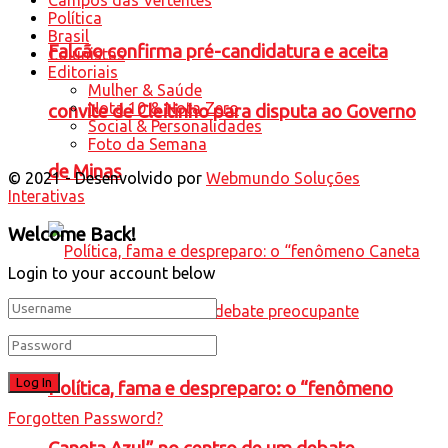
Política
Brasil
Falcão confirma pré-candidatura e aceita
Colunistas
Editoriais
Mulher & Saúde
Nota 10 & Nota Zero
convite de Cleitinho para disputa ao Governo
Social & Personalidades
Foto da Semana
de Minas
© 2021 - Desenvolvido por
Webmundo Soluções
Interativas
Welcome Back!
Login to your account below
Política, fama e despreparo: o “fenômeno
Forgotten Password?