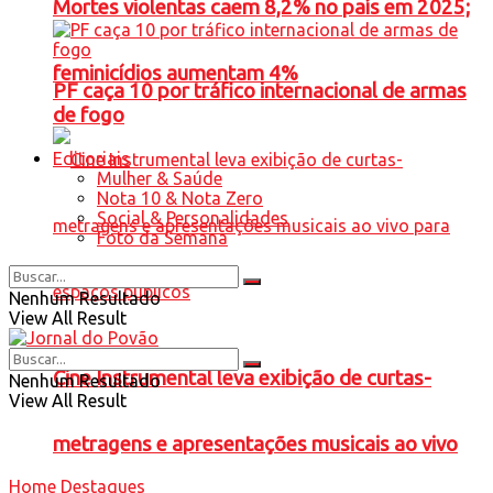
Mortes violentas caem 8,2% no país em 2025;
feminicídios aumentam 4%
PF caça 10 por tráfico internacional de armas
de fogo
Editoriais
Mulher & Saúde
Nota 10 & Nota Zero
Social & Personalidades
Foto da Semana
Nenhum Resultado
View All Result
Cine Instrumental leva exibição de curtas-
Nenhum Resultado
View All Result
metragens e apresentações musicais ao vivo
Home
Destaques