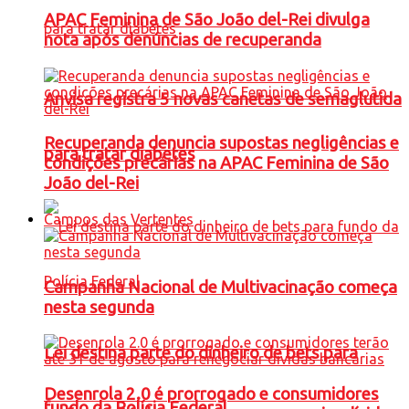
APAC Feminina de São João del-Rei divulga
nota após denúncias de recuperanda
Anvisa registra 5 novas canetas de semaglutida
Recuperanda denuncia supostas negligências e
para tratar diabetes
condições precárias na APAC Feminina de São
João del-Rei
Campos das Vertentes
Campanha Nacional de Multivacinação começa
nesta segunda
Lei destina parte do dinheiro de bets para
Desenrola 2.0 é prorrogado e consumidores
fundo da Polícia Federal