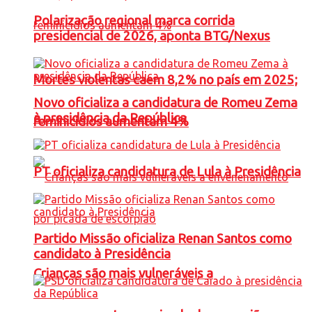
Polarização regional marca corrida
presidencial de 2026, aponta BTG/Nexus
Mortes violentas caem 8,2% no país em 2025;
Novo oficializa a candidatura de Romeu Zema
à presidência da República
feminicídios aumentam 4%
PT oficializa candidatura de Lula à Presidência
Partido Missão oficializa Renan Santos como
candidato à Presidência
Crianças são mais vulneráveis a