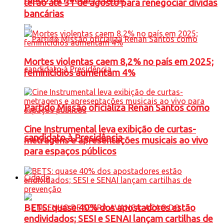
terão até 31 de agosto para renegociar dívidas
bancárias
Mortes violentas caem 8,2% no país em 2025;
feminicídios aumentam 4%
Partido Missão oficializa Renan Santos como
Cine Instrumental leva exibição de curtas-
candidato à Presidência
metragens e apresentações musicais ao vivo
para espaços públicos
Cidade
BETS: quase 40% dos apostadores estão
endividados; SESI e SENAI lançam cartilhas de