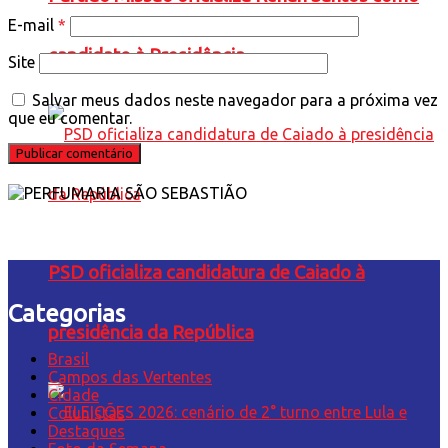
E-mail
*
candidato à Presidência
Site
Salvar meus dados neste navegador para a próxima vez
que eu comentar.
PSD oficializa candidatura de Caiado à
Categorias
presidência da República
Brasil
Campos das Vertentes
Cidade
Colunistas
Destaques