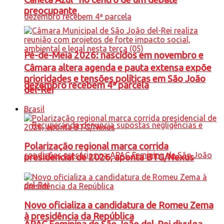
preocupante
Pé-de-Meia 2026: nascidos em novembro e
Câmara altera agenda e pauta extensa expõe
prioridades e tensões políticas em São João
dezembro recebem 4ª parcela
del-Rei
Brasil
Polarização regional marca corrida
presidencial de 2026, aponta BTG/Nexus
Novo oficializa a candidatura de Romeu Zema
à presidência da República