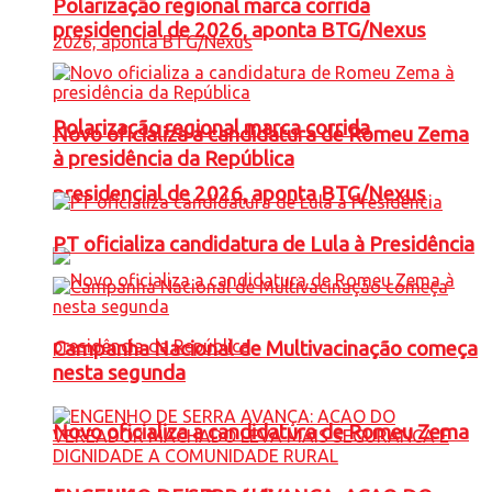
Polarização regional marca corrida
presidencial de 2026, aponta BTG/Nexus
Polarização regional marca corrida
Novo oficializa a candidatura de Romeu Zema
à presidência da República
presidencial de 2026, aponta BTG/Nexus
PT oficializa candidatura de Lula à Presidência
Campanha Nacional de Multivacinação começa
nesta segunda
Novo oficializa a candidatura de Romeu Zema