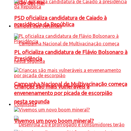
João del-Rei
PSD oficializa candidatura de Caiado à
presidência da República
Campos das Vertentes
PL oficializa candidatura de Flávio Bolsonaro à
Presidência
Campanha Nacional de Multivacinação começa
Crianças são mais vulneráveis a
envenenamento por picada de escorpião
nesta segunda
Colunistas
Vivemos um novo boom mineral?