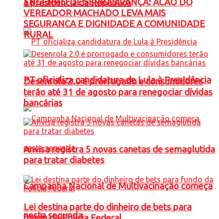
ENGENHO DE SERRA AVANÇA: ACAO DO
à presidência da República
VEREADOR MACHADO LEVA MAIS
SEGURANCA E DIGNIDADE A COMUNIDADE
RURAL
PT oficializa candidatura de Lula à Presidência
Desenrola 2.0 é prorrogado e consumidores
terão até 31 de agosto para renegociar dívidas
bancárias
Anvisa registra 5 novas canetas de semaglutida
para tratar diabetes
Campanha Nacional de Multivacinação começa
Lei destina parte do dinheiro de bets para
nesta segunda
fundo da Polícia Federal