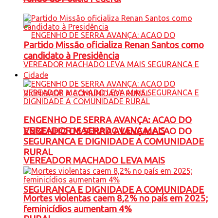
Partido Missão oficializa Renan Santos como
candidato à Presidência
Cidade
ENGENHO DE SERRA AVANÇA: ACAO DO
VEREADOR MACHADO LEVA MAIS
ENGENHO DE SERRA AVANÇA: ACAO DO
SEGURANCA E DIGNIDADE A COMUNIDADE
RURAL
VEREADOR MACHADO LEVA MAIS
SEGURANCA E DIGNIDADE A COMUNIDADE
Mortes violentas caem 8,2% no país em 2025;
feminicídios aumentam 4%