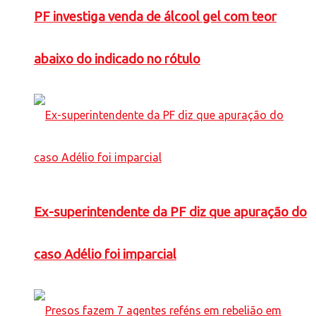
PF investiga venda de álcool gel com teor
abaixo do indicado no rótulo
Ex-superintendente da PF diz que apuração do
caso Adélio foi imparcial