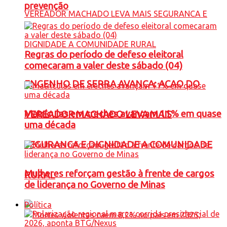
prevenção
Regras do período de defeso eleitoral
comecaram a valer deste sábado (04)
ENGENHO DE SERRA AVANÇA: ACAO DO
Matrículas em creches avançam 11% em quase
VEREADOR MACHADO LEVA MAIS
uma década
SEGURANCA E DIGNIDADE A COMUNIDADE
Mulheres reforçam gestão à frente de cargos
RURAL
de liderança no Governo de Minas
Política