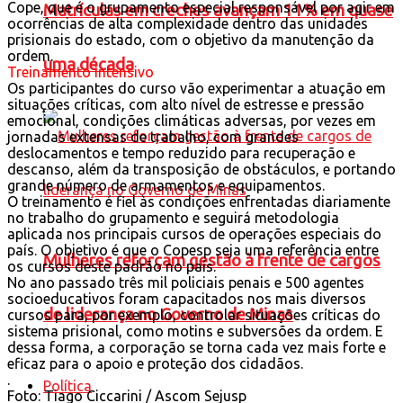
Cope, que é o grupamento especial responsável por agir em
Matrículas em creches avançam 11% em quase
ocorrências de alta complexidade dentro das unidades
prisionais do estado, com o objetivo da manutenção da
ordem.
uma década
Treinamento intensivo
Os participantes do curso vão experimentar a atuação em
situações críticas, com alto nível de estresse e pressão
emocional, condições climáticas adversas, por vezes em
jornadas extensas de trabalho, com grandes
deslocamentos e tempo reduzido para recuperação e
descanso, além da transposição de obstáculos, e portando
grande número de armamentos e equipamentos.
O treinamento é fiel às condições enfrentadas diariamente
no trabalho do grupamento e seguirá metodologia
aplicada nos principais cursos de operações especiais do
país. O objetivo é que o Copesp seja uma referência entre
Mulheres reforçam gestão à frente de cargos
os cursos deste padrão no país.
No ano passado três mil policiais penais e 500 agentes
socioeducativos foram capacitados nos mais diversos
de liderança no Governo de Minas
cursos para, por exemplo, controlar situações críticas do
sistema prisional, como motins e subversões da ordem. E
dessa forma, a corporação se torna cada vez mais forte e
eficaz para o apoio e proteção dos cidadãos.
.
Política
Foto: Tiago Ciccarini / Ascom Sejusp