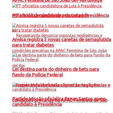
APAC Feminina de São João del-Rei divulga
nota após denúncias de recuperanda
PT oficializa candidatura de Lula à Presidência
Anvisa registra 5 novas canetas de semaglutida
para tratar diabetes
Lei destina parte do dinheiro de bets para
fundo da Polícia Federal
Recuperanda denuncia supostas negligências e
Partido Missão oficializa Renan Santos como
condições precárias na APAC Feminina de São
candidato à Presidência