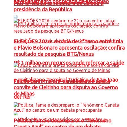
envenenamento por picada de escorpião
PSD oficializa candidatura de Caiado à
presidência da República
ELEIÇÕES 2026: cenário de 2° turno entre Lula
e Flávio Bolsonaro apresenta oscilação; confira
resultado da pesquisa BTG/Nexus
R$ 1 milhão em recursos pode reforçar a saúde
e revitalizar o Terminal Turístico de São João
Falcão confirma pré-candidatura e aceita
convite de Cleitinho para disputa ao Governo
de Minas
del-Rei
Política, fama e despreparo: o “fenômeno
Caneta Azul” no centro de um debate