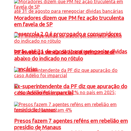
Moradores dizem que PM fez ação truculenta
em favela de SP
Desenrola 2.0 é prorrogado e consumidores
terão até 31 de agosto para renegociar dívidas
PF investiga venda de álcool gel com teor
abaixo do indicado no rótulo
bancárias
Ex-superintendente da PF diz que apuração do
caso Adélio foi imparcial
Presos fazem 7 agentes reféns em rebelião em
presídio de Manaus