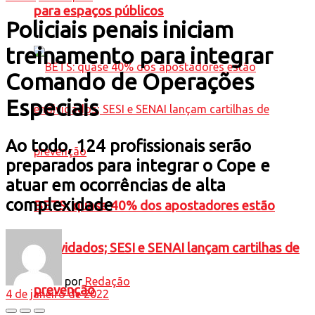
para espaços públicos
Policiais penais iniciam
treinamento para integrar
Comando de Operações
Especiais
Ao todo, 124 profissionais serão
preparados para integrar o Cope e
atuar em ocorrências de alta
complexidade
BETS: quase 40% dos apostadores estão
endividados; SESI e SENAI lançam cartilhas de
por
Redação
prevenção
4 de janeiro de 2022