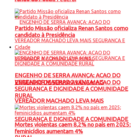
Partido Missão oficializa Renan Santos como
candidato à Presidência
Cidade
ENGENHO DE SERRA AVANÇA: ACAO DO
VEREADOR MACHADO LEVA MAIS
ENGENHO DE SERRA AVANÇA: ACAO DO
SEGURANCA E DIGNIDADE A COMUNIDADE
RURAL
VEREADOR MACHADO LEVA MAIS
SEGURANCA E DIGNIDADE A COMUNIDADE
Mortes violentas caem 8,2% no país em 2025;
feminicídios aumentam 4%