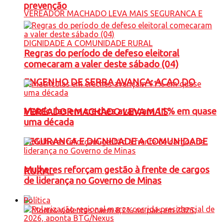
prevenção
Regras do período de defeso eleitoral
comecaram a valer deste sábado (04)
ENGENHO DE SERRA AVANÇA: ACAO DO
Matrículas em creches avançam 11% em quase
VEREADOR MACHADO LEVA MAIS
uma década
SEGURANCA E DIGNIDADE A COMUNIDADE
Mulheres reforçam gestão à frente de cargos
RURAL
de liderança no Governo de Minas
Política