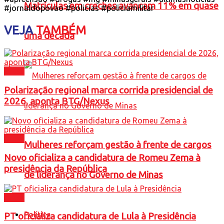
Matrículas em creches avançam 11% em quase
#jornaldopovao #policias #policiamilitar
VEJA
TAMBÉM
uma década
Brasil
Polarização regional marca corrida presidencial de
2026, aponta BTG/Nexus
Brasil
Mulheres reforçam gestão à frente de cargos
Novo oficializa a candidatura de Romeu Zema à
presidência da República
de liderança no Governo de Minas
Brasil
Política
PT oficializa candidatura de Lula à Presidência