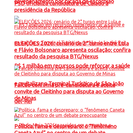
envenenamento por picada de escorpião
PSD oficializa candidatura de Caiado à
presidência da República
ELEIÇÕES 2026: cenário de 2° turno entre Lula
e Flávio Bolsonaro apresenta oscilação; confira
resultado da pesquisa BTG/Nexus
R$ 1 milhão em recursos pode reforçar a saúde
e revitalizar o Terminal Turístico de São João
Falcão confirma pré-candidatura e aceita
convite de Cleitinho para disputa ao Governo
de Minas
del-Rei
Política, fama e despreparo: o “fenômeno
Caneta Azul” no centro de um debate