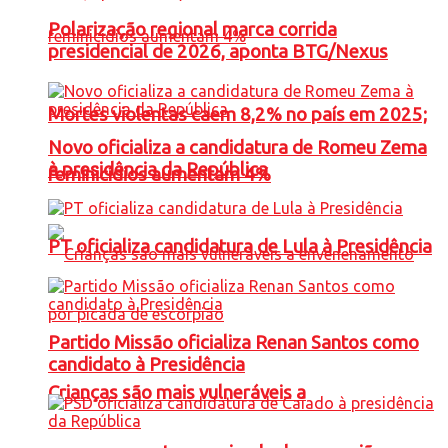
Polarização regional marca corrida
presidencial de 2026, aponta BTG/Nexus
Mortes violentas caem 8,2% no país em 2025;
Novo oficializa a candidatura de Romeu Zema
à presidência da República
feminicídios aumentam 4%
PT oficializa candidatura de Lula à Presidência
Partido Missão oficializa Renan Santos como
candidato à Presidência
Crianças são mais vulneráveis a