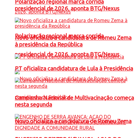
Polarização regional marca corrida
presidencial de 2026, aponta BTG/Nexus
Polarização regional marca corrida
Novo oficializa a candidatura de Romeu Zema
à presidência da República
presidencial de 2026, aponta BTG/Nexus
PT oficializa candidatura de Lula à Presidência
Campanha Nacional de Multivacinação começa
nesta segunda
Novo oficializa a candidatura de Romeu Zema