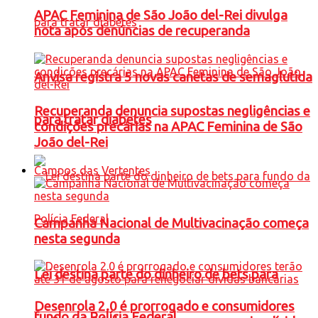
APAC Feminina de São João del-Rei divulga
nota após denúncias de recuperanda
Anvisa registra 5 novas canetas de semaglutida
Recuperanda denuncia supostas negligências e
para tratar diabetes
condições precárias na APAC Feminina de São
João del-Rei
Campos das Vertentes
Campanha Nacional de Multivacinação começa
nesta segunda
Lei destina parte do dinheiro de bets para
Desenrola 2.0 é prorrogado e consumidores
fundo da Polícia Federal