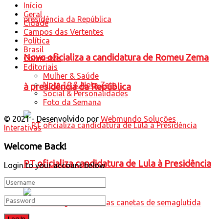
Início
Geral
Cidade
Campos das Vertentes
Política
Brasil
Novo oficializa a candidatura de Romeu Zema
Colunistas
Editoriais
Mulher & Saúde
Nota 10 & Nota Zero
à presidência da República
Social & Personalidades
Foto da Semana
© 2021 - Desenvolvido por
Webmundo Soluções
Interativas
Welcome Back!
PT oficializa candidatura de Lula à Presidência
Login to your account below