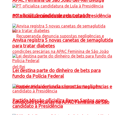
APAC Feminina de São João del-Rei divulga
nota após denúncias de recuperanda
PT oficializa candidatura de Lula à Presidência
Anvisa registra 5 novas canetas de semaglutida
para tratar diabetes
Lei destina parte do dinheiro de bets para
fundo da Polícia Federal
Recuperanda denuncia supostas negligências e
Partido Missão oficializa Renan Santos como
condições precárias na APAC Feminina de São
candidato à Presidência