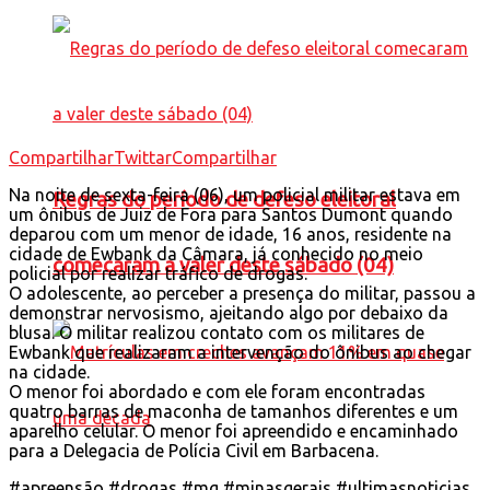
Compartilhar
Twittar
Compartilhar
Na noite de sexta-feira (06), um policial militar estava em
Regras do período de defeso eleitoral
um ônibus de Juiz de Fora para Santos Dumont quando
deparou com um menor de idade, 16 anos, residente na
cidade de Ewbank da Câmara, já conhecido no meio
comecaram a valer deste sábado (04)
policial por realizar tráfico de drogas.
O adolescente, ao perceber a presença do militar, passou a
demonstrar nervosismo, ajeitando algo por debaixo da
blusa. O militar realizou contato com os militares de
Ewbank que realizaram a intervenção do ônibus ao chegar
na cidade.
O menor foi abordado e com ele foram encontradas
quatro barras de maconha de tamanhos diferentes e um
aparelho celular. O menor foi apreendido e encaminhado
para a Delegacia de Polícia Civil em Barbacena.
#apreensão #drogas #mg #minasgerais #ultimasnoticias