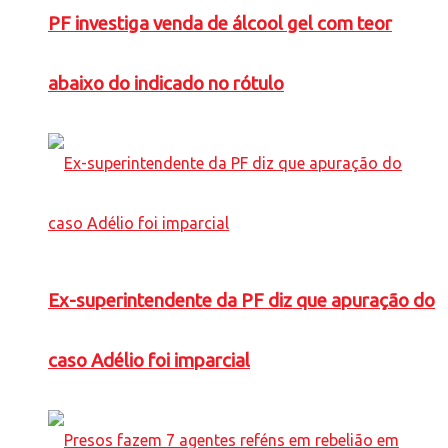
PF investiga venda de álcool gel com teor
abaixo do indicado no rótulo
Ex-superintendente da PF diz que apuração do
caso Adélio foi imparcial