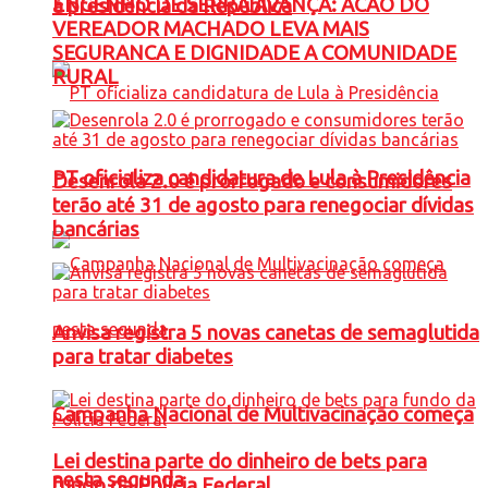
ENGENHO DE SERRA AVANÇA: ACAO DO
à presidência da República
VEREADOR MACHADO LEVA MAIS
SEGURANCA E DIGNIDADE A COMUNIDADE
RURAL
PT oficializa candidatura de Lula à Presidência
Desenrola 2.0 é prorrogado e consumidores
terão até 31 de agosto para renegociar dívidas
bancárias
Anvisa registra 5 novas canetas de semaglutida
para tratar diabetes
Campanha Nacional de Multivacinação começa
Lei destina parte do dinheiro de bets para
nesta segunda
fundo da Polícia Federal