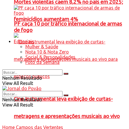
Mortes violentas caem 8,2% no país em 2025;
feminicídios aumentam 4%
PF caça 10 por tráfico internacional de armas
de fogo
Editoriais
Mulher & Saúde
Nota 10 & Nota Zero
Social & Personalidades
Foto da Semana
Nenhum Resultado
View All Result
Cine Instrumental leva exibição de curtas-
Nenhum Resultado
View All Result
metragens e apresentações musicais ao vivo
Home
Campos das Vertentes