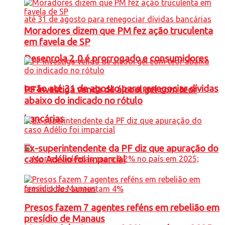
Moradores dizem que PM fez ação truculenta
em favela de SP
Desenrola 2.0 é prorrogado e consumidores
terão até 31 de agosto para renegociar dívidas
PF investiga venda de álcool gel com teor
abaixo do indicado no rótulo
bancárias
Ex-superintendente da PF diz que apuração do
caso Adélio foi imparcial
Presos fazem 7 agentes reféns em rebelião em
presídio de Manaus