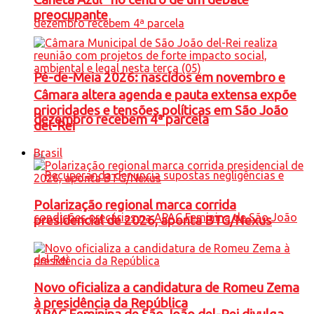
preocupante
Pé-de-Meia 2026: nascidos em novembro e
Câmara altera agenda e pauta extensa expõe
prioridades e tensões políticas em São João
dezembro recebem 4ª parcela
del-Rei
Brasil
Polarização regional marca corrida
presidencial de 2026, aponta BTG/Nexus
Novo oficializa a candidatura de Romeu Zema
à presidência da República