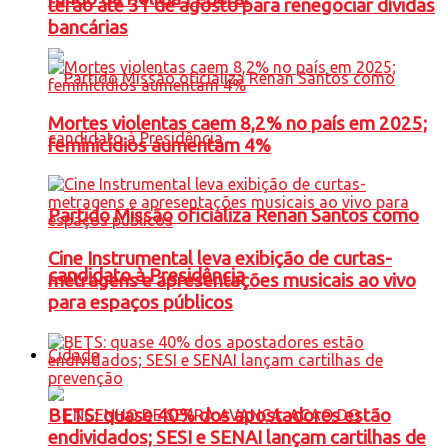
terão até 31 de agosto para renegociar dívidas
bancárias
Mortes violentas caem 8,2% no país em 2025;
feminicídios aumentam 4%
Partido Missão oficializa Renan Santos como
Cine Instrumental leva exibição de curtas-
candidato à Presidência
metragens e apresentações musicais ao vivo
para espaços públicos
Cidade
BETS: quase 40% dos apostadores estão
endividados; SESI e SENAI lançam cartilhas de