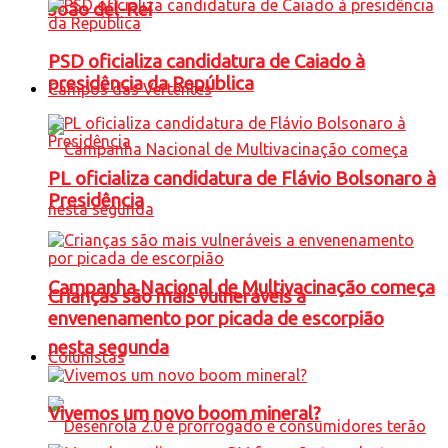
João del-Rei
PSD oficializa candidatura de Caiado à
presidência da República
Campos das Vertentes
PL oficializa candidatura de Flávio Bolsonaro à
Presidência
Campanha Nacional de Multivacinação começa
Crianças são mais vulneráveis a
envenenamento por picada de escorpião
nesta segunda
Colunistas
Vivemos um novo boom mineral?