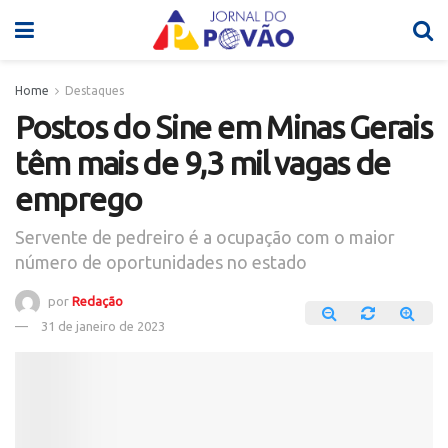
Home
Destaques
Postos do Sine em Minas Gerais
têm mais de 9,3 mil vagas de
emprego
Servente de pedreiro é a ocupação com o maior
número de oportunidades no estado
por
Redação
31 de janeiro de 2023