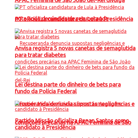
APAC Feminina de São João del-Rei divulga
nota após denúncias de recuperanda
PT oficializa candidatura de Lula à Presidência
Anvisa registra 5 novas canetas de semaglutida
para tratar diabetes
Lei destina parte do dinheiro de bets para
fundo da Polícia Federal
Recuperanda denuncia supostas negligências e
Partido Missão oficializa Renan Santos como
condições precárias na APAC Feminina de São
candidato à Presidência