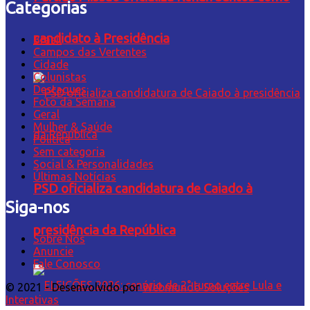
Categorias
candidato à Presidência
Brasil
Campos das Vertentes
Cidade
Colunistas
Destaques
Foto da Semana
Geral
Mulher & Saúde
Política
Sem categoria
Social & Personalidades
Últimas Notícias
PSD oficializa candidatura de Caiado à
Siga-nos
presidência da República
Sobre Nós
Anuncie
Fale Conosco
© 2021 - Desenvolvido por
Webmundo Soluções
Interativas