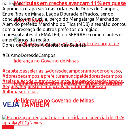
Matrículas em creches avançam 11% em quase
na região.
A primeira etapa será nas cidades de Dores de Campos,
Entre Rios de Minas, Lagoa Dourada e Prados, sendo
concluído em Cruzília, berço do Mangalarga Marchador.
uma década
Além do prefeito Marcinho do Tica (MDB) a reunião contou
com a presença de outros prefeitos da região,
representantes da EMATER, do SEBRAE e comerciantes e
empresários da região.
Dores de Campos A Capital das Selarias
.
#EuAmoDoresdeCampos
.
.
#capitaldasselarias
,
#doresdecamposrumoaoprogresso
,
#doresdecampos
,
#prefeituramuncipaldedoresdecampos
#selaria
,
#rodeio
,
#modacountry
,
#euamodoresdecampos
.
Mulheres reforçam gestão à frente de cargos
#equus
,
#equusturismo
,
#cavalo
#JornaldoPovao
#ultimasnoticias
de liderança no Governo de Minas
VEJA
TAMBÉM
Política
Brasil