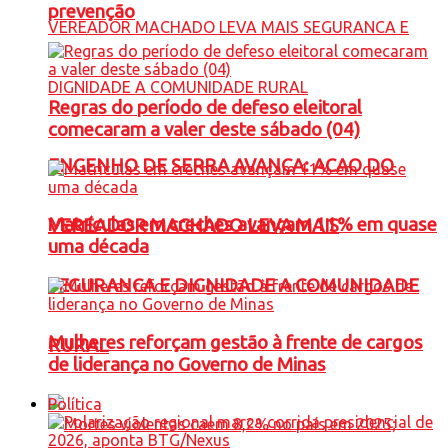
prevenção
Regras do período de defeso eleitoral
comecaram a valer deste sábado (04)
ENGENHO DE SERRA AVANÇA: ACAO DO
Matrículas em creches avançam 11% em quase
VEREADOR MACHADO LEVA MAIS
uma década
SEGURANCA E DIGNIDADE A COMUNIDADE
Mulheres reforçam gestão à frente de cargos
RURAL
de liderança no Governo de Minas
Política