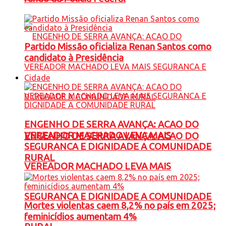
Partido Missão oficializa Renan Santos como
candidato à Presidência
Cidade
ENGENHO DE SERRA AVANÇA: ACAO DO
VEREADOR MACHADO LEVA MAIS
ENGENHO DE SERRA AVANÇA: ACAO DO
SEGURANCA E DIGNIDADE A COMUNIDADE
RURAL
VEREADOR MACHADO LEVA MAIS
SEGURANCA E DIGNIDADE A COMUNIDADE
Mortes violentas caem 8,2% no país em 2025;
feminicídios aumentam 4%