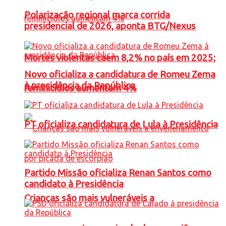
Polarização regional marca corrida
presidencial de 2026, aponta BTG/Nexus
Mortes violentas caem 8,2% no país em 2025;
Novo oficializa a candidatura de Romeu Zema
à presidência da República
feminicídios aumentam 4%
PT oficializa candidatura de Lula à Presidência
Partido Missão oficializa Renan Santos como
candidato à Presidência
Crianças são mais vulneráveis a