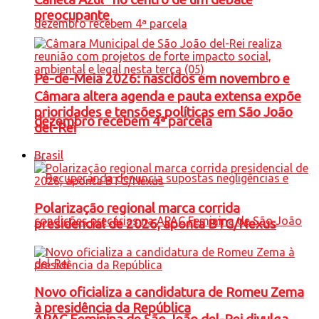
preocupante
Pé-de-Meia 2026: nascidos em novembro e
Câmara altera agenda e pauta extensa expõe
prioridades e tensões políticas em São João
dezembro recebem 4ª parcela
del-Rei
Brasil
Polarização regional marca corrida
presidencial de 2026, aponta BTG/Nexus
Novo oficializa a candidatura de Romeu Zema
à presidência da República