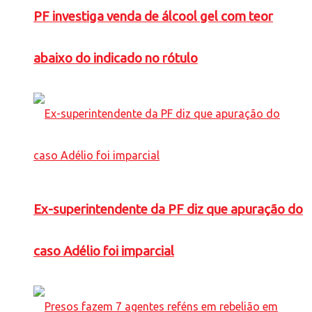
PF investiga venda de álcool gel com teor
abaixo do indicado no rótulo
Ex-superintendente da PF diz que apuração do
caso Adélio foi imparcial