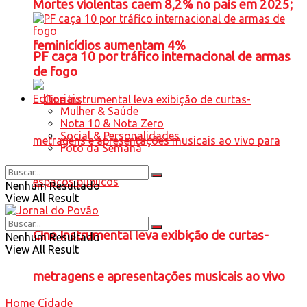
Mortes violentas caem 8,2% no país em 2025;
feminicídios aumentam 4%
PF caça 10 por tráfico internacional de armas
de fogo
Editoriais
Mulher & Saúde
Nota 10 & Nota Zero
Social & Personalidades
Foto da Semana
Nenhum Resultado
View All Result
Cine Instrumental leva exibição de curtas-
Nenhum Resultado
View All Result
metragens e apresentações musicais ao vivo
Home
Cidade