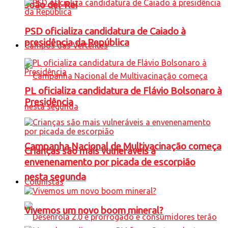
João del-Rei
PSD oficializa candidatura de Caiado à
presidência da República
Campos das Vertentes
PL oficializa candidatura de Flávio Bolsonaro à
Presidência
Campanha Nacional de Multivacinação começa
Crianças são mais vulneráveis a
envenenamento por picada de escorpião
nesta segunda
Colunistas
Vivemos um novo boom mineral?