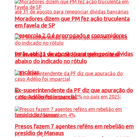
Moradores dizem que PM fez ação truculenta
em favela de SP
Desenrola 2.0 é prorrogado e consumidores
terão até 31 de agosto para renegociar dívidas
PF investiga venda de álcool gel com teor
abaixo do indicado no rótulo
bancárias
Ex-superintendente da PF diz que apuração do
caso Adélio foi imparcial
Presos fazem 7 agentes reféns em rebelião em
presídio de Manaus