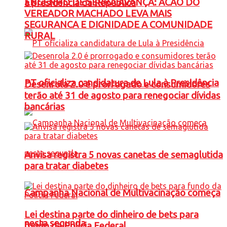
ENGENHO DE SERRA AVANÇA: ACAO DO
à presidência da República
VEREADOR MACHADO LEVA MAIS
SEGURANCA E DIGNIDADE A COMUNIDADE
RURAL
PT oficializa candidatura de Lula à Presidência
Desenrola 2.0 é prorrogado e consumidores
terão até 31 de agosto para renegociar dívidas
bancárias
Anvisa registra 5 novas canetas de semaglutida
para tratar diabetes
Campanha Nacional de Multivacinação começa
Lei destina parte do dinheiro de bets para
nesta segunda
fundo da Polícia Federal