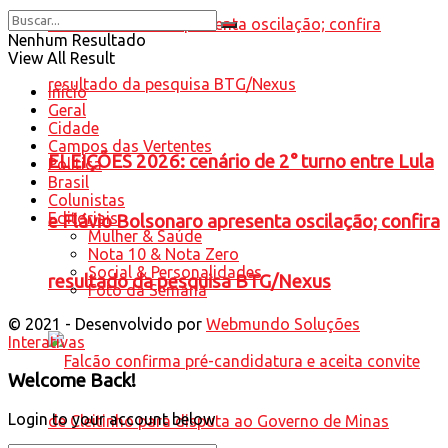
Nenhum Resultado
View All Result
Início
Geral
Cidade
Campos das Vertentes
ELEIÇÕES 2026: cenário de 2° turno entre Lula
Política
Brasil
Colunistas
Editoriais
e Flávio Bolsonaro apresenta oscilação; confira
Mulher & Saúde
Nota 10 & Nota Zero
Social & Personalidades
resultado da pesquisa BTG/Nexus
Foto da Semana
© 2021 - Desenvolvido por
Webmundo Soluções
Interativas
Welcome Back!
Login to your account below