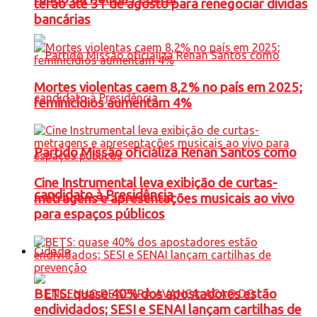
terão até 31 de agosto para renegociar dívidas
bancárias
Mortes violentas caem 8,2% no país em 2025;
feminicídios aumentam 4%
Partido Missão oficializa Renan Santos como
Cine Instrumental leva exibição de curtas-
candidato à Presidência
metragens e apresentações musicais ao vivo
para espaços públicos
Cidade
BETS: quase 40% dos apostadores estão
endividados; SESI e SENAI lançam cartilhas de