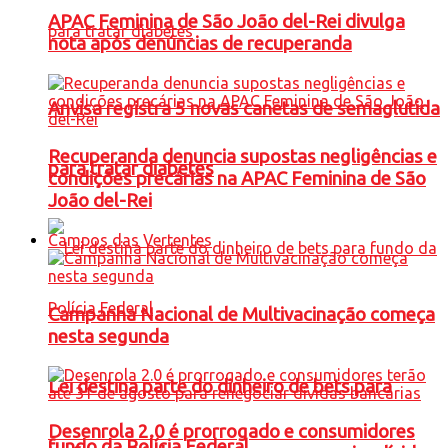
APAC Feminina de São João del-Rei divulga
nota após denúncias de recuperanda
Anvisa registra 5 novas canetas de semaglutida
Recuperanda denuncia supostas negligências e
para tratar diabetes
condições precárias na APAC Feminina de São
João del-Rei
Campos das Vertentes
Campanha Nacional de Multivacinação começa
nesta segunda
Lei destina parte do dinheiro de bets para
Desenrola 2.0 é prorrogado e consumidores
fundo da Polícia Federal