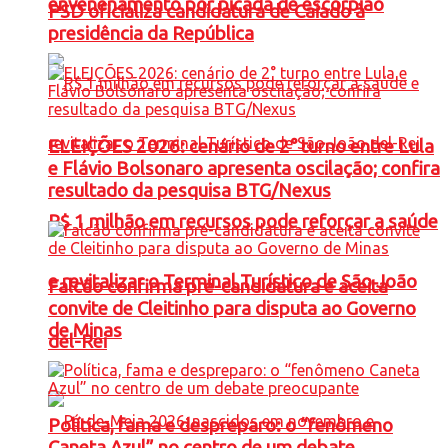
envenenamento por picada de escorpião
PSD oficializa candidatura de Caiado à
presidência da República
ELEIÇÕES 2026: cenário de 2° turno entre Lula
e Flávio Bolsonaro apresenta oscilação; confira
resultado da pesquisa BTG/Nexus
R$ 1 milhão em recursos pode reforçar a saúde
e revitalizar o Terminal Turístico de São João
Falcão confirma pré-candidatura e aceita
convite de Cleitinho para disputa ao Governo
de Minas
del-Rei
Política, fama e despreparo: o “fenômeno
Caneta Azul” no centro de um debate