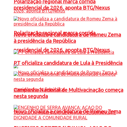
Polarização regional marca corrida
presidencial de 2026, aponta BTG/Nexus
Polarização regional marca corrida
Novo oficializa a candidatura de Romeu Zema
à presidência da República
presidencial de 2026, aponta BTG/Nexus
PT oficializa candidatura de Lula à Presidência
Campanha Nacional de Multivacinação começa
nesta segunda
Novo oficializa a candidatura de Romeu Zema