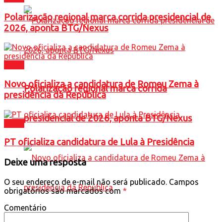
Polarização regional marca corrida presidencial de
2026, aponta BTG/Nexus
Brasil
Novo oficializa a candidatura de Romeu Zema à
Polarização regional marca corrida
presidência da República
presidencial de 2026, aponta BTG/Nexus
Brasil
PT oficializa candidatura de Lula à Presidência
Deixe uma resposta
O seu endereço de e-mail não será publicado.
Campos
obrigatórios são marcados com
*
Comentário