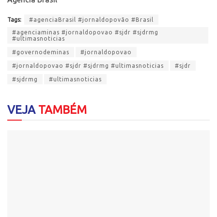
Tags:
#agenciaBrasil #jornaldopovão #Brasil
#agenciaminas #jornaldopovao #sjdr #sjdrmg
#ultimasnoticias
#governodeminas
#jornaldopovao
#jornaldopovao #sjdr #sjdrmg #ultimasnoticias
#sjdr
#sjdrmg
#ultimasnoticias
VEJA
TAMBÉM