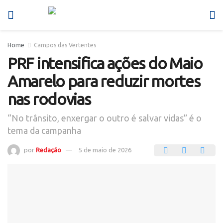
Home
Campos das Vertentes
PRF intensifica ações do Maio
Amarelo para reduzir mortes
nas rodovias
“No trânsito, enxergar o outro é salvar vidas” é o
tema da campanha
por
Redação
5 de maio de 2026