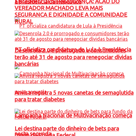
ENGENHO DE SERRA AVANÇA: ACAO DO
à presidência da República
VEREADOR MACHADO LEVA MAIS
SEGURANCA E DIGNIDADE A COMUNIDADE
RURAL
PT oficializa candidatura de Lula à Presidência
Desenrola 2.0 é prorrogado e consumidores
terão até 31 de agosto para renegociar dívidas
bancárias
Anvisa registra 5 novas canetas de semaglutida
para tratar diabetes
Campanha Nacional de Multivacinação começa
Lei destina parte do dinheiro de bets para
nesta segunda
fundo da Polícia Federal