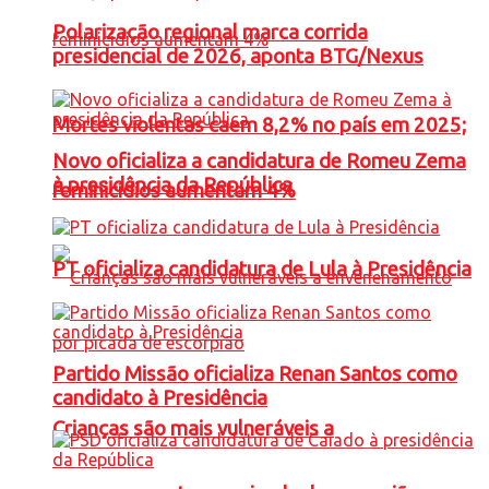
Polarização regional marca corrida
presidencial de 2026, aponta BTG/Nexus
Mortes violentas caem 8,2% no país em 2025;
Novo oficializa a candidatura de Romeu Zema
à presidência da República
feminicídios aumentam 4%
PT oficializa candidatura de Lula à Presidência
Partido Missão oficializa Renan Santos como
candidato à Presidência
Crianças são mais vulneráveis a