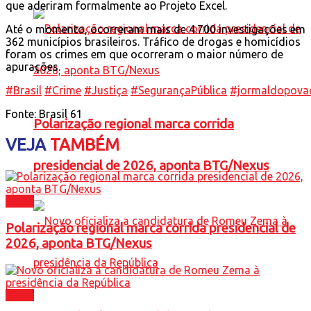
que aderiram formalmente ao Projeto Excel.
Até o momento, ocorreram mais de 4.700 investigações em
362 municípios brasileiros. Tráfico de drogas e homicídios
foram os crimes em que ocorreram o maior número de
apurações.
#Brasil
#Crime
#Justiça
#SegurançaPública
#jormaldopova
Fonte: Brasil 61
Polarização regional marca corrida
VEJA
TAMBÉM
presidencial de 2026, aponta BTG/Nexus
Brasil
Polarização regional marca corrida presidencial de
2026, aponta BTG/Nexus
Brasil