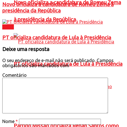
Novo oficializa a candidatura de Romeu Zema
Novo oficializa a candidatura de Romeu Zema à
presidência da República
à presidência da República
Brasil
PT oficializa candidatura de Lula à Presidência
Deixe uma resposta
O seu endereço de e-mail não será publicado.
Campos
PT oficializa candidatura de Lula à Presidência
obrigatórios são marcados com
*
Comentário
Nome
*
Partido Missão oficializa Renan Santos como