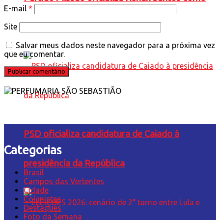
E-mail
*
candidato à Presidência
Site
Salvar meus dados neste navegador para a próxima vez
que eu comentar.
PSD oficializa candidatura de Caiado à
Categorias
presidência da República
Brasil
Campos das Vertentes
Cidade
Colunistas
Destaques
Foto da Semana