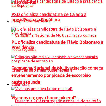
João del-Rei
PSD oficializa candidatura de Caiado à
presidência da República
Campos das Vertentes
PL oficializa candidatura de Flávio Bolsonaro à
Presidência
Campanha Nacional de Multivacinação começa
Crianças são mais vulneráveis a
envenenamento por picada de escorpião
nesta segunda
Colunistas
Vivemos um novo boom mineral?