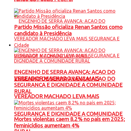
Partido Missão oficializa Renan Santos como
candidato à Presidência
Cidade
ENGENHO DE SERRA AVANÇA: ACAO DO
VEREADOR MACHADO LEVA MAIS
ENGENHO DE SERRA AVANÇA: ACAO DO
SEGURANCA E DIGNIDADE A COMUNIDADE
RURAL
VEREADOR MACHADO LEVA MAIS
SEGURANCA E DIGNIDADE A COMUNIDADE
Mortes violentas caem 8,2% no país em 2025;
feminicídios aumentam 4%