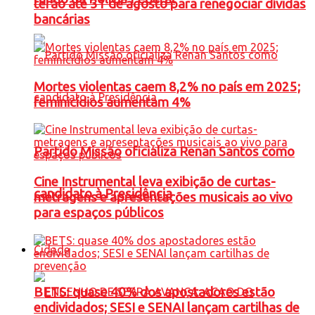
terão até 31 de agosto para renegociar dívidas
bancárias
Mortes violentas caem 8,2% no país em 2025;
feminicídios aumentam 4%
Partido Missão oficializa Renan Santos como
Cine Instrumental leva exibição de curtas-
candidato à Presidência
metragens e apresentações musicais ao vivo
para espaços públicos
Cidade
BETS: quase 40% dos apostadores estão
endividados; SESI e SENAI lançam cartilhas de