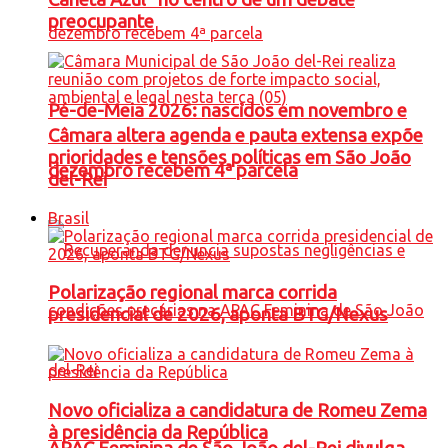
preocupante
Pé-de-Meia 2026: nascidos em novembro e
Câmara altera agenda e pauta extensa expõe
prioridades e tensões políticas em São João
dezembro recebem 4ª parcela
del-Rei
Brasil
Polarização regional marca corrida
presidencial de 2026, aponta BTG/Nexus
Novo oficializa a candidatura de Romeu Zema
à presidência da República