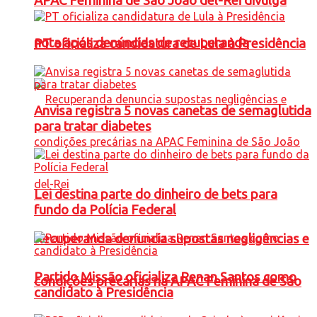
APAC Feminina de São João del-Rei divulga
nota após denúncias de recuperanda
PT oficializa candidatura de Lula à Presidência
Anvisa registra 5 novas canetas de semaglutida
para tratar diabetes
Lei destina parte do dinheiro de bets para
fundo da Polícia Federal
Recuperanda denuncia supostas negligências e
Partido Missão oficializa Renan Santos como
condições precárias na APAC Feminina de São
candidato à Presidência