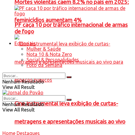
Mortes violentas caem 8,2% no país em 2025;
feminicídios aumentam 4%
PF caça 10 por tráfico internacional de armas
de fogo
Editoriais
Mulher & Saúde
Nota 10 & Nota Zero
Social & Personalidades
Foto da Semana
Nenhum Resultado
View All Result
Cine Instrumental leva exibição de curtas-
Nenhum Resultado
View All Result
metragens e apresentações musicais ao vivo
Home
Destaques