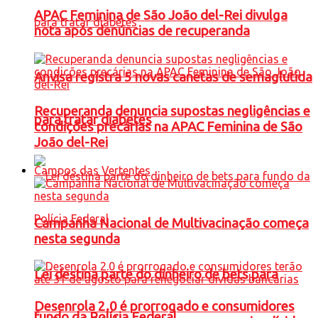
APAC Feminina de São João del-Rei divulga
nota após denúncias de recuperanda
Anvisa registra 5 novas canetas de semaglutida
Recuperanda denuncia supostas negligências e
para tratar diabetes
condições precárias na APAC Feminina de São
João del-Rei
Campos das Vertentes
Campanha Nacional de Multivacinação começa
nesta segunda
Lei destina parte do dinheiro de bets para
Desenrola 2.0 é prorrogado e consumidores
fundo da Polícia Federal