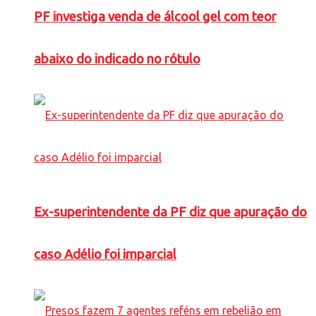
PF investiga venda de álcool gel com teor
abaixo do indicado no rótulo
Ex-superintendente da PF diz que apuração do
caso Adélio foi imparcial