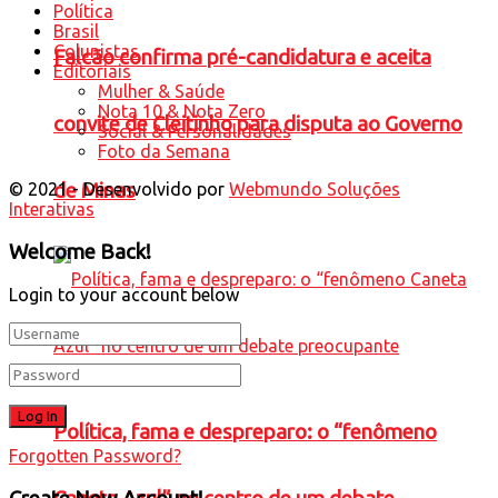
Política
Brasil
Colunistas
Falcão confirma pré-candidatura e aceita
Editoriais
Mulher & Saúde
Nota 10 & Nota Zero
convite de Cleitinho para disputa ao Governo
Social & Personalidades
Foto da Semana
© 2021 - Desenvolvido por
Webmundo Soluções
de Minas
Interativas
Welcome Back!
Login to your account below
Política, fama e despreparo: o “fenômeno
Forgotten Password?