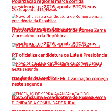
Polarização regional marca corrida
presidencial de 2026, aponta BTG/Nexus
Polarização regional marca corrida
Novo oficializa a candidatura de Romeu Zema
à presidência da República
presidencial de 2026, aponta BTG/Nexus
PT oficializa candidatura de Lula à Presidência
Campanha Nacional de Multivacinação começa
nesta segunda
Novo oficializa a candidatura de Romeu Zema