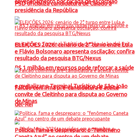
envenenamento por picada de escorpião
PSD oficializa candidatura de Caiado à
presidência da República
ELEIÇÕES 2026: cenário de 2° turno entre Lula
e Flávio Bolsonaro apresenta oscilação; confira
resultado da pesquisa BTG/Nexus
R$ 1 milhão em recursos pode reforçar a saúde
e revitalizar o Terminal Turístico de São João
Falcão confirma pré-candidatura e aceita
convite de Cleitinho para disputa ao Governo
de Minas
del-Rei
Política, fama e despreparo: o “fenômeno
Caneta Azul” no centro de um debate