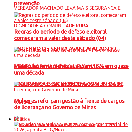
prevenção
Regras do período de defeso eleitoral
comecaram a valer deste sábado (04)
ENGENHO DE SERRA AVANÇA: ACAO DO
Matrículas em creches avançam 11% em quase
VEREADOR MACHADO LEVA MAIS
uma década
SEGURANCA E DIGNIDADE A COMUNIDADE
Mulheres reforçam gestão à frente de cargos
RURAL
de liderança no Governo de Minas
Política