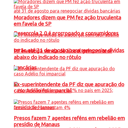
Moradores dizem que PM fez ação truculenta
em favela de SP
Desenrola 2.0 é prorrogado e consumidores
terão até 31 de agosto para renegociar dívidas
PF investiga venda de álcool gel com teor
abaixo do indicado no rótulo
bancárias
Ex-superintendente da PF diz que apuração do
caso Adélio foi imparcial
Presos fazem 7 agentes reféns em rebelião em
presídio de Manaus