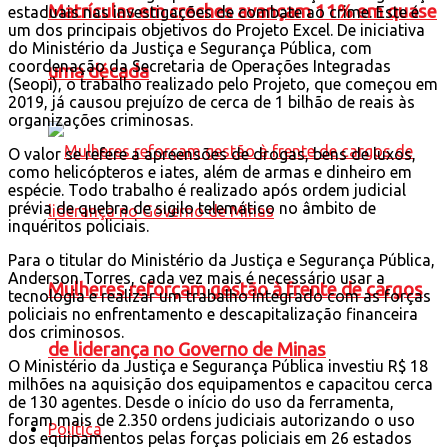
Matrículas em creches avançam 11% em quase
estaduais nas investigações de combate ao crime. Este é
um dos principais objetivos do Projeto Excel. De iniciativa
do Ministério da Justiça e Segurança Pública, com
coordenação da Secretaria de Operações Integradas
uma década
(Seopi), o trabalho realizado pelo Projeto, que começou em
2019, já causou prejuízo de cerca de 1 bilhão de reais às
organizações criminosas.
O valor se refere a apreensões de drogas, bens de luxos,
como helicópteros e iates, além de armas e dinheiro em
espécie. Todo trabalho é realizado após ordem judicial
prévia de quebra de sigilo telemático no âmbito de
inquéritos policiais.
Para o titular do Ministério da Justiça e Segurança Pública,
Anderson Torres, cada vez mais é necessário usar a
Mulheres reforçam gestão à frente de cargos
tecnologia e realizar um trabalho integrado com as forças
policiais no enfrentamento e descapitalização financeira
dos criminosos.
de liderança no Governo de Minas
O Ministério da Justiça e Segurança Pública investiu R$ 18
milhões na aquisição dos equipamentos e capacitou cerca
de 130 agentes. Desde o início do uso da ferramenta,
foram mais de 2.350 ordens judiciais autorizando o uso
Política
dos equipamentos pelas forças policiais em 26 estados