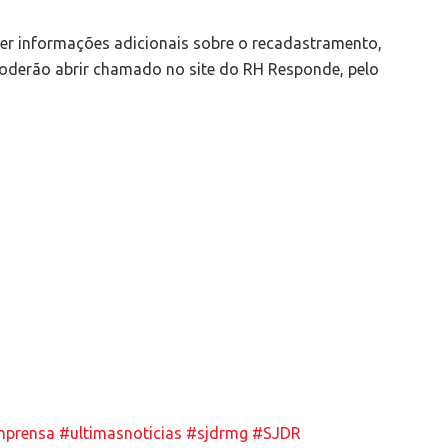
ter informações adicionais sobre o recadastramento,
 poderão abrir chamado no site do RH Responde, pelo
mprensa
#ultimasnoticias
#sjdrmg
#SJDR