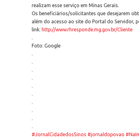
realizam esse serviço em Minas Gerais.
Os beneficiários/solicitantes que desejarem ob
além do acesso ao site do Portal do Servidor,
link:
http://www.rhresponde.mg.gov.br/Cliente
.
Foto: Google
.
.
.
.
.
.
.
.
.
.
#JornalCidadedosSinos
#jornaldopovao
#NaI