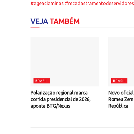
#agenciaminas
#recadastramentodeservidores
VEJA
TAMBÉM
BRASIL
BRASIL
Polarização regional marca
Novo oficial
corrida presidencial de 2026,
Romeu Zema 
aponta BTG/Nexus
República