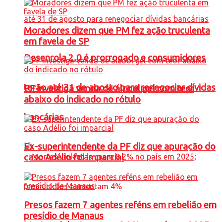
Moradores dizem que PM fez ação truculenta
em favela de SP
Desenrola 2.0 é prorrogado e consumidores
terão até 31 de agosto para renegociar dívidas
PF investiga venda de álcool gel com teor
abaixo do indicado no rótulo
bancárias
Ex-superintendente da PF diz que apuração do
caso Adélio foi imparcial
Presos fazem 7 agentes reféns em rebelião em
presídio de Manaus