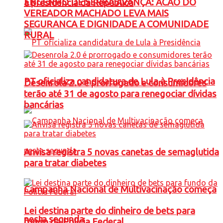
ENGENHO DE SERRA AVANÇA: ACAO DO
à presidência da República
VEREADOR MACHADO LEVA MAIS
SEGURANCA E DIGNIDADE A COMUNIDADE
RURAL
PT oficializa candidatura de Lula à Presidência
Desenrola 2.0 é prorrogado e consumidores
terão até 31 de agosto para renegociar dívidas
bancárias
Anvisa registra 5 novas canetas de semaglutida
para tratar diabetes
Campanha Nacional de Multivacinação começa
Lei destina parte do dinheiro de bets para
nesta segunda
fundo da Polícia Federal