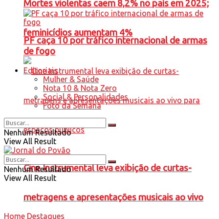
Mortes violentas caem 8,2% no país em 2025;
feminicídios aumentam 4%
PF caça 10 por tráfico internacional de armas
de fogo
Editoriais
Mulher & Saúde
Nota 10 & Nota Zero
Social & Personalidades
Foto da Semana
Nenhum Resultado
View All Result
Cine Instrumental leva exibição de curtas-
Nenhum Resultado
View All Result
metragens e apresentações musicais ao vivo
Home
Destaques