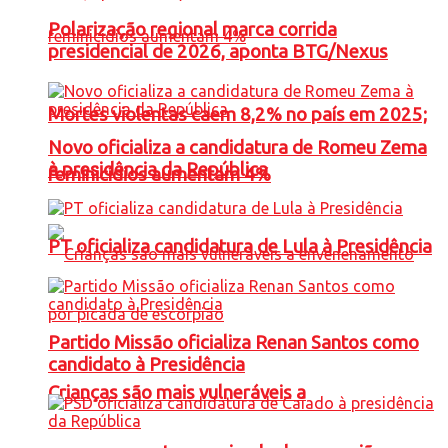
Polarização regional marca corrida
presidencial de 2026, aponta BTG/Nexus
Mortes violentas caem 8,2% no país em 2025;
Novo oficializa a candidatura de Romeu Zema
à presidência da República
feminicídios aumentam 4%
PT oficializa candidatura de Lula à Presidência
Partido Missão oficializa Renan Santos como
candidato à Presidência
Crianças são mais vulneráveis a