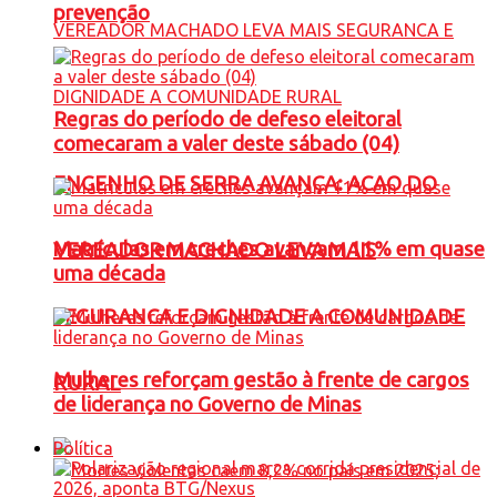
prevenção
Regras do período de defeso eleitoral
comecaram a valer deste sábado (04)
ENGENHO DE SERRA AVANÇA: ACAO DO
Matrículas em creches avançam 11% em quase
VEREADOR MACHADO LEVA MAIS
uma década
SEGURANCA E DIGNIDADE A COMUNIDADE
Mulheres reforçam gestão à frente de cargos
RURAL
de liderança no Governo de Minas
Política