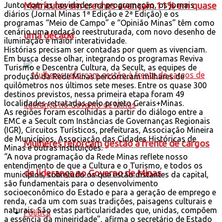
Matrículas em creches avançam 11% em quase
Junto com as novidades na programação, os jornais
diários (Jornal Minas 1ª Edição e 2ª Edição) e os
programas “Meio de Campo” e “Opinião Minas” têm como
cenário uma redação reestruturada, com novo desenho de
uma década
iluminação e maior interatividade.
Histórias precisam ser contadas por quem as vivenciam.
Em busca desse olhar, integrando os programas Reviva
Turismo e Descentra Cultura, da Secult, as equipes de
produção da Rede Minas percorreram milhares de
quilômetros nos últimos sete meses. Entre os quase 300
destinos previstos, nessa primeira etapa foram 49
localidades retratadas pelo projeto Gerais+Minas.
As regiões foram escolhidas a partir do diálogo entre a
EMC e a Secult com Instâncias de Governanças Regionais
(IGR), Circuitos Turísticos, prefeituras, Associação Mineira
de Municípios, Associação das Cidades Históricas de
Mulheres reforçam gestão à frente de cargos
Minas e outras instituições.
“A nova programação da Rede Minas reflete nosso
entendimento de que a Cultura e o Turismo, e todos os
de liderança no Governo de Minas
municípios, sobretudo os que estão distantes da capital,
são fundamentais para o desenvolvimento
socioeconômico do Estado e para a geração de emprego e
renda, cada um com suas tradições, paisagens culturais e
naturais. São estas particularidades que, unidas, compõem
Política
a essência da mineiridade”, afirma o secretário de Estado