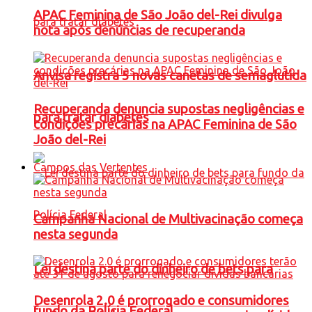
APAC Feminina de São João del-Rei divulga
nota após denúncias de recuperanda
Anvisa registra 5 novas canetas de semaglutida
Recuperanda denuncia supostas negligências e
para tratar diabetes
condições precárias na APAC Feminina de São
João del-Rei
Campos das Vertentes
Campanha Nacional de Multivacinação começa
nesta segunda
Lei destina parte do dinheiro de bets para
Desenrola 2.0 é prorrogado e consumidores
fundo da Polícia Federal