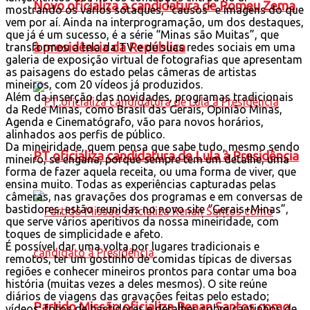
Novo oficializa a candidatura de Romeu Zema
mostrando os vários sotaques, “causos” e imagens do que
vem por aí. Ainda na interprogramação, um dos destaques,
que já é um sucesso, é a série “Minas são Muitas”, que
à presidência da República
transformou a tela da TV e de suas redes sociais em uma
galeria de exposição virtual de fotografias que apresentam
as paisagens do estado pelas câmeras de artistas
mineiros, com 20 vídeos já produzidos.
Além da inserção das novidades, programas tradicionais
da Rede Minas, como Brasil das Gerais, Opinião Minas,
Agenda e Cinematógrafo, vão para novos horários,
alinhados aos perfis de público.
Da mineiridade, quem pensa que sabe tudo, mesmo sendo
PT oficializa candidatura de Lula à Presidência
mineiro, se engana, porque sempre tem um detalhe, uma
forma de fazer aquela receita, ou uma forma de viver, que
ensina muito. Todas as experiências capturadas pelas
câmeras, nas gravações dos programas e em conversas de
bastidores, estão reunidas no novo site “Gerais+Minas”,
que serve vários aperitivos da nossa mineiridade, com
toques de simplicidade e afeto.
É possível dar uma volta por lugares tradicionais e
remotos, ter um gostinho de comidas típicas de diversas
regiões e conhecer mineiros prontos para contar uma boa
história (muitas vezes a deles mesmos). O site reúne
diários de viagens das gravações feitas pelo estado;
Partido Missão oficializa Renan Santos como
vídeos; fotos de bastidores e detalhes sobre cantinhos de