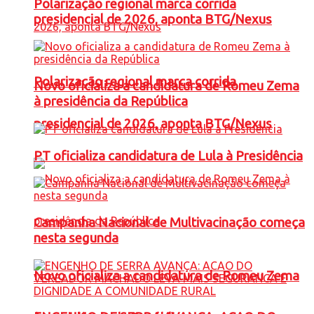
Polarização regional marca corrida
presidencial de 2026, aponta BTG/Nexus
Polarização regional marca corrida
Novo oficializa a candidatura de Romeu Zema
à presidência da República
presidencial de 2026, aponta BTG/Nexus
PT oficializa candidatura de Lula à Presidência
Campanha Nacional de Multivacinação começa
nesta segunda
Novo oficializa a candidatura de Romeu Zema