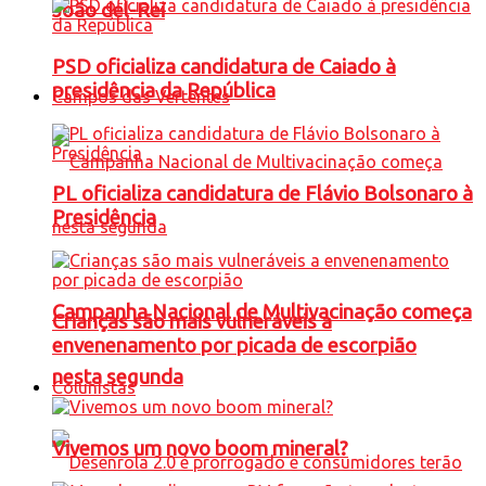
João del-Rei
PSD oficializa candidatura de Caiado à
presidência da República
Campos das Vertentes
PL oficializa candidatura de Flávio Bolsonaro à
Presidência
Campanha Nacional de Multivacinação começa
Crianças são mais vulneráveis a
envenenamento por picada de escorpião
nesta segunda
Colunistas
Vivemos um novo boom mineral?