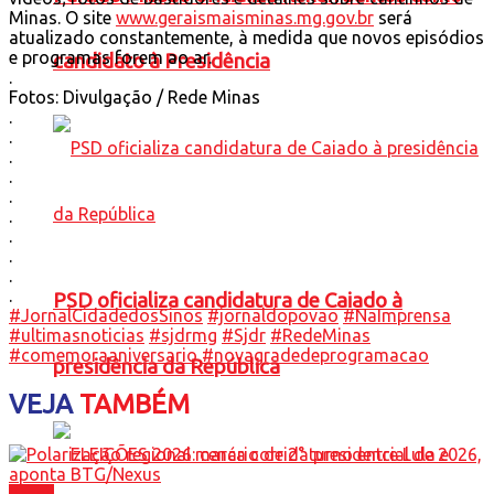
Minas. O site
www.geraismaisminas.mg.gov.br
será
atualizado constantemente, à medida que novos episódios
e programas forem ao ar.
candidato à Presidência
.
Fotos: Divulgação / Rede Minas
.
.
.
.
.
.
.
.
.
.
PSD oficializa candidatura de Caiado à
#JornalCidadedosSinos
#jornaldopovao
#NaImprensa
#ultimasnoticias
#sjdrmg
#Sjdr
#RedeMinas
#comemoraaniversario
#novagradedeprogramacao
presidência da República
VEJA
TAMBÉM