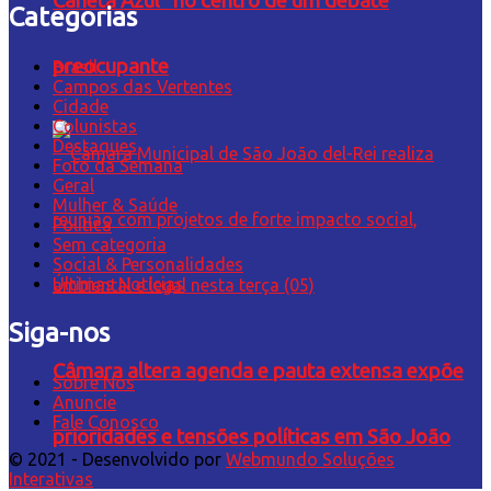
Caneta Azul” no centro de um debate
Categorias
preocupante
Brasil
Campos das Vertentes
Cidade
Colunistas
Destaques
Foto da Semana
Geral
Mulher & Saúde
Política
Sem categoria
Social & Personalidades
Últimas Notícias
Siga-nos
Câmara altera agenda e pauta extensa expõe
Sobre Nós
Anuncie
Fale Conosco
prioridades e tensões políticas em São João
© 2021 - Desenvolvido por
Webmundo Soluções
Interativas