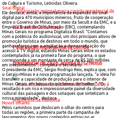
de Cultura e Turismo, Leônidas Oliveira.
Sinal digital
Ele destaca, ainda, a importância da expansão do sinal
digital para 470 municípios mineiros, fruto de cooperação
entre o Governo de Minas, por meio da Secult e da EMC, e a
Empresa Brasil de Comunicação (EBC), contemplando
Minas Gerais no programa Digitaliza Brasil. “Contamos
com a potência do audiovisual, um dos principais ativos de
promoção turística de destinos em todo o mundo, que
ganha reforço com a ampliação e democratização do
Polarização regional marca corrida
acesso à TV digital, estando Minas Gerais entre os estados
contemplados já na primeira fase do programa, o que
corresponde a um montante de cerca de R$ 200 milhões
presidencial de 2026, aponta BTG/Nexus
em investimentos”, completa o secretário.
O presidente da EMC, Sérgio Rodrigo Reis, explica que, com
o Gerais+Minas e a nova programação lançada, “a ideia foi
transferir a capacidade de produção para o interior de
Minas Gerais, em busca do que temos de melhor”. “O
resultado é um rico e impressionante painel da diversidade
cultural das paisagens e dos sotaques que sintetizam a
nossa mineiridade”, destaca.
Novos olhares
Pelos caminhos que deslocam o olhar do centro para
todas as regiões, a primeira parte da campanha de
lançamentos dos novos conteúdos entrou no ar