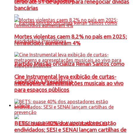
terão até 31 de agosto para renegociar dívidas
bancárias
Mortes violentas caem 8,2% no país em 2025;
feminicídios aumentam 4%
Partido Missão oficializa Renan Santos como
Cine Instrumental leva exibição de curtas-
candidato à Presidência
metragens e apresentações musicais ao vivo
para espaços públicos
Cidade
BETS: quase 40% dos apostadores estão
endividados; SESI e SENAI lançam cartilhas de