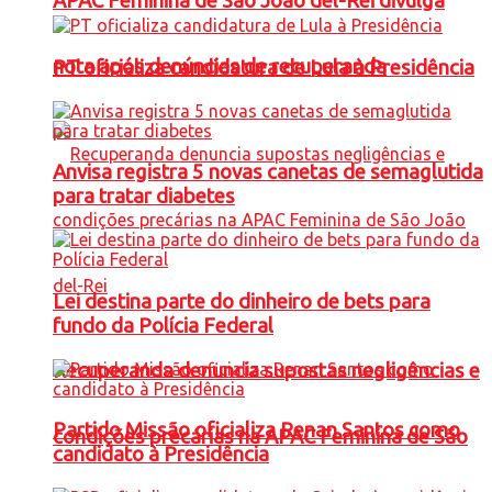
APAC Feminina de São João del-Rei divulga
nota após denúncias de recuperanda
PT oficializa candidatura de Lula à Presidência
Anvisa registra 5 novas canetas de semaglutida
para tratar diabetes
Lei destina parte do dinheiro de bets para
fundo da Polícia Federal
Recuperanda denuncia supostas negligências e
Partido Missão oficializa Renan Santos como
condições precárias na APAC Feminina de São
candidato à Presidência