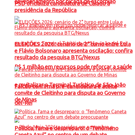
envenenamento por picada de escorpião
PSD oficializa candidatura de Caiado à
presidência da República
ELEIÇÕES 2026: cenário de 2° turno entre Lula
e Flávio Bolsonaro apresenta oscilação; confira
resultado da pesquisa BTG/Nexus
R$ 1 milhão em recursos pode reforçar a saúde
e revitalizar o Terminal Turístico de São João
Falcão confirma pré-candidatura e aceita
convite de Cleitinho para disputa ao Governo
de Minas
del-Rei
Política, fama e despreparo: o “fenômeno
Caneta Azul” no centro de um debate