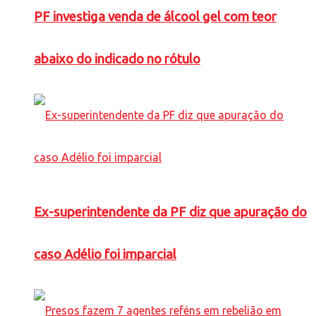
PF investiga venda de álcool gel com teor
abaixo do indicado no rótulo
Ex-superintendente da PF diz que apuração do
caso Adélio foi imparcial