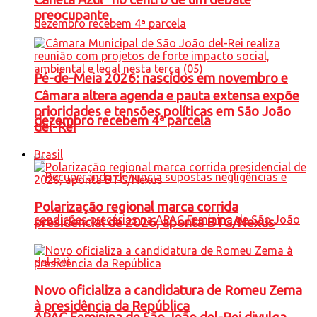
preocupante
Pé-de-Meia 2026: nascidos em novembro e
Câmara altera agenda e pauta extensa expõe
prioridades e tensões políticas em São João
dezembro recebem 4ª parcela
del-Rei
Brasil
Polarização regional marca corrida
presidencial de 2026, aponta BTG/Nexus
Novo oficializa a candidatura de Romeu Zema
à presidência da República