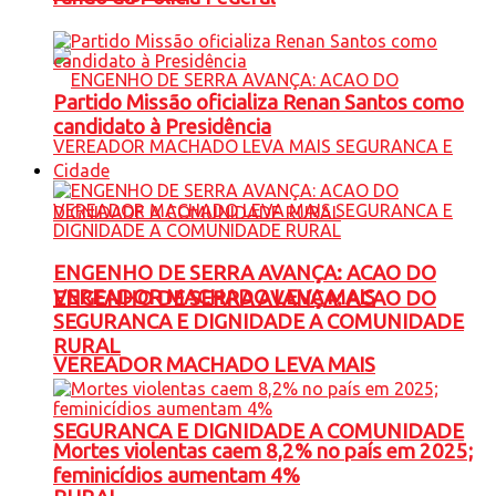
Partido Missão oficializa Renan Santos como
candidato à Presidência
Cidade
ENGENHO DE SERRA AVANÇA: ACAO DO
VEREADOR MACHADO LEVA MAIS
ENGENHO DE SERRA AVANÇA: ACAO DO
SEGURANCA E DIGNIDADE A COMUNIDADE
RURAL
VEREADOR MACHADO LEVA MAIS
SEGURANCA E DIGNIDADE A COMUNIDADE
Mortes violentas caem 8,2% no país em 2025;
feminicídios aumentam 4%