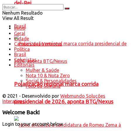
del-Rei
Nenhum Resultado
View All Result
Brasil
Início
Geral
Cidade
Campos das Vertentes
Política
Brasil
Colunistas
Editoriais
Mulher & Saúde
Nota 10 & Nota Zero
Social & Personalidades
Polarização regional marca corrida
Foto da Semana
© 2021 - Desenvolvido por
Webmundo Soluções
presidencial de 2026, aponta BTG/Nexus
Interativas
Welcome Back!
Login to your account below