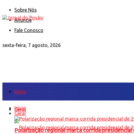
Sobre Nós
Anuncie
Fale Conosco
sexta-feira, 7 agosto, 2026
Início
Início
Geral
Geral
Polarização regional marca corrida presidencia