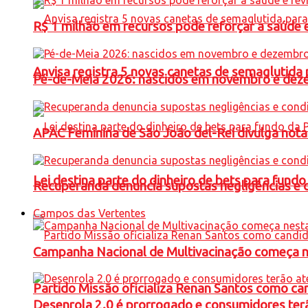
R$ 1 milhão em recursos pode reforçar a saúde e 
Anvisa registra 5 novas canetas de semaglutida 
Pé-de-Meia 2026: nascidos em novembro e dez
APAC Feminina de São João del-Rei divulga not
Lei destina parte do dinheiro de bets para fundo
Recuperanda denuncia supostas negligências e 
Campos das Vertentes
Campanha Nacional de Multivacinação começa 
Partido Missão oficializa Renan Santos como ca
Desenrola 2.0 é prorrogado e consumidores terã