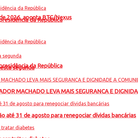
l de 2026, aponta BTG/Nexus
presidência da República
presidência da República
nesta segunda
ADOR MACHADO LEVA MAIS SEGURANCA E DIGNID
o até 31 de agosto para renegociar dívidas bancárias