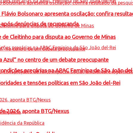
e Flávio Bolsonaro apresenta oscilação; confira resul
a após denúncias de recuperanda
e de Cleitinho para disputa ao Governo de Minas
ta Azul” no centro de um debate preocupante
condições precárias na APAC Feminina de São João del
oridades e tensões políticas em São João del-Rei
l de 2026, aponta BTG/Nexus