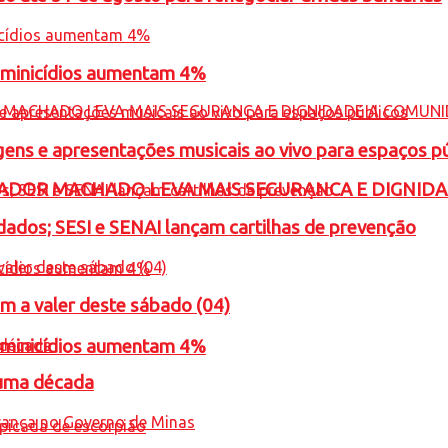
feminicídios aumentam 4%
gens e apresentações musicais ao vivo para espaços p
ADOR MACHADO LEVA MAIS SEGURANCA E DIGNID
ados; SESI e SENAI lançam cartilhas de prevenção
m a valer deste sábado (04)
feminicídios aumentam 4%
 uma década