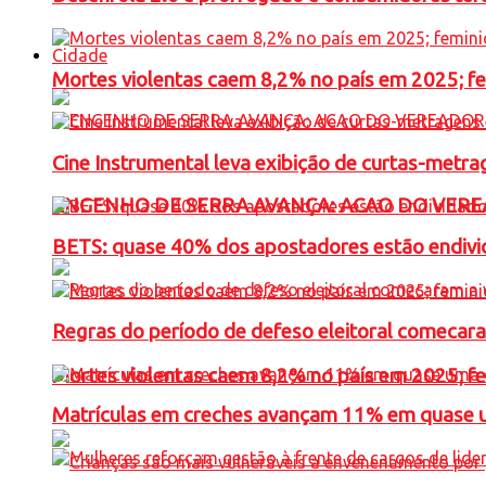
Cidade
Mortes violentas caem 8,2% no país em 2025; 
Cine Instrumental leva exibição de curtas-metra
ENGENHO DE SERRA AVANÇA: ACAO DO VERE
BETS: quase 40% dos apostadores estão endivid
Regras do período de defeso eleitoral comecara
Mortes violentas caem 8,2% no país em 2025; 
Matrículas em creches avançam 11% em quase