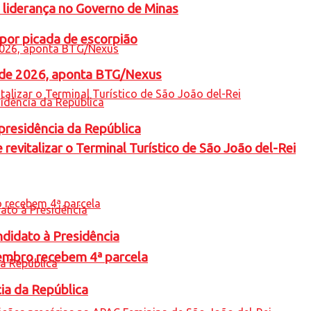
 liderança no Governo de Minas
por picada de escorpião
l de 2026, aponta BTG/Nexus
presidência da República
revitalizar o Terminal Turístico de São João del-Rei
ndidato à Presidência
embro recebem 4ª parcela
cia da República