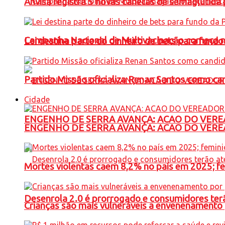
Anvisa registra 5 novas canetas de semaglutida 
Campanha Nacional de Multivacinação começa 
Lei destina parte do dinheiro de bets para fundo
Partido Missão oficializa Renan Santos como ca
Cidade
ENGENHO DE SERRA AVANÇA: ACAO DO VERE
ENGENHO DE SERRA AVANÇA: ACAO DO VERE
Mortes violentas caem 8,2% no país em 2025; 
Desenrola 2.0 é prorrogado e consumidores terã
Crianças são mais vulneráveis a envenenamento 