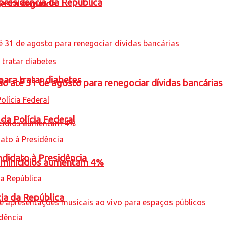
presidência da República
nesta segunda
para tratar diabetes
o até 31 de agosto para renegociar dívidas bancárias
 da Polícia Federal
ndidato à Presidência
feminicídios aumentam 4%
cia da República