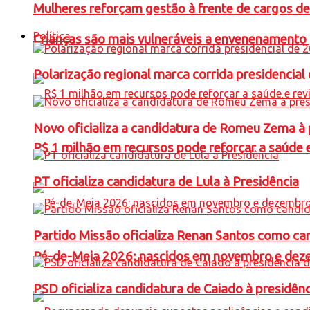
Mulheres reforçam gestão à frente de cargos de
Política
Crianças são mais vulneráveis a envenenamento 
Polarização regional marca corrida presidencia
Novo oficializa a candidatura de Romeu Zema à 
R$ 1 milhão em recursos pode reforçar a saúde e 
PT oficializa candidatura de Lula à Presidência
Partido Missão oficializa Renan Santos como ca
Pé-de-Meia 2026: nascidos em novembro e dez
PSD oficializa candidatura de Caiado à presidên