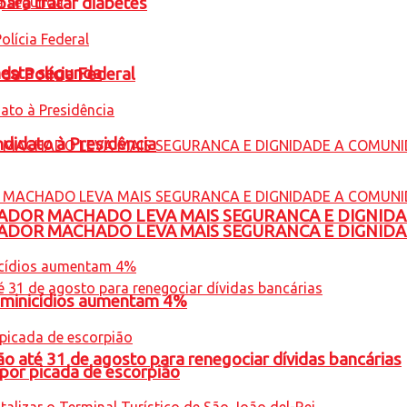
para tratar diabetes
nesta segunda
 da Polícia Federal
ndidato à Presidência
ADOR MACHADO LEVA MAIS SEGURANCA E DIGNID
ADOR MACHADO LEVA MAIS SEGURANCA E DIGNID
feminicídios aumentam 4%
o até 31 de agosto para renegociar dívidas bancárias
por picada de escorpião