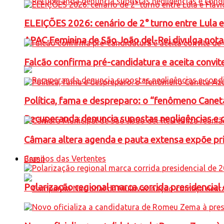
ELEIÇÕES 2026: cenário de 2° turno entre Lula 
APAC Feminina de São João del-Rei divulga not
Falcão confirma pré-candidatura e aceita convit
Política, fama e despreparo: o “fenômeno Cane
Recuperanda denuncia supostas negligências e 
Câmara altera agenda e pauta extensa expõe pri
Campos das Vertentes
Brasil
Polarização regional marca corrida presidencia