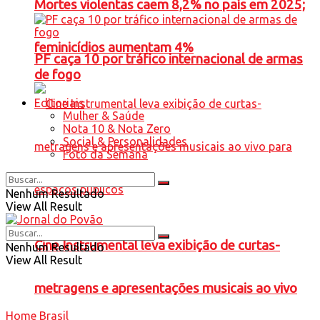
Mortes violentas caem 8,2% no país em 2025;
feminicídios aumentam 4%
PF caça 10 por tráfico internacional de armas
de fogo
Editoriais
Mulher & Saúde
Nota 10 & Nota Zero
Social & Personalidades
Foto da Semana
Nenhum Resultado
View All Result
Cine Instrumental leva exibição de curtas-
Nenhum Resultado
View All Result
metragens e apresentações musicais ao vivo
Home
Brasil