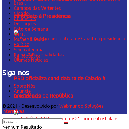
Brasil
Campos das Vertentes
Cidade
candidato à Presidência
Colunistas
Destaques
Foto da Semana
Geral
Mulher & Saúde
Política
Sem categoria
Social & Personalidades
Últimas Notícias
Siga-nos
PSD oficializa candidatura de Caiado à
Sobre Nós
Anuncie
presidência da República
Fale Conosco
© 2021 - Desenvolvido por
Webmundo Soluções
Interativas
Nenhum Resultado