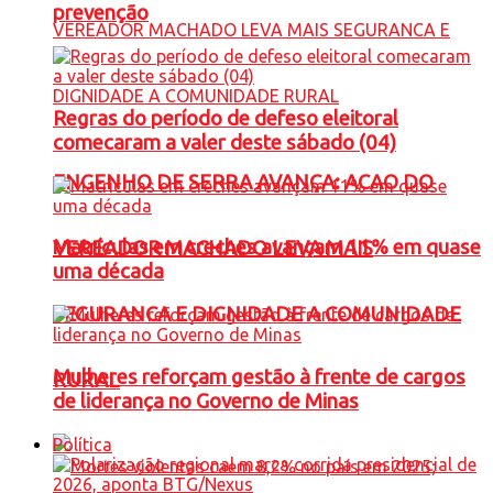
prevenção
Regras do período de defeso eleitoral
comecaram a valer deste sábado (04)
ENGENHO DE SERRA AVANÇA: ACAO DO
Matrículas em creches avançam 11% em quase
VEREADOR MACHADO LEVA MAIS
uma década
SEGURANCA E DIGNIDADE A COMUNIDADE
Mulheres reforçam gestão à frente de cargos
RURAL
de liderança no Governo de Minas
Política