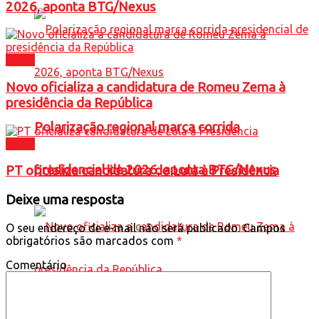
2026, aponta BTG/Nexus
Brasil
Novo oficializa a candidatura de Romeu Zema à
presidência da República
Polarização regional marca corrida
Brasil
presidencial de 2026, aponta BTG/Nexus
PT oficializa candidatura de Lula à Presidência
Deixe uma resposta
O seu endereço de e-mail não será publicado.
Campos
obrigatórios são marcados com
*
Comentário