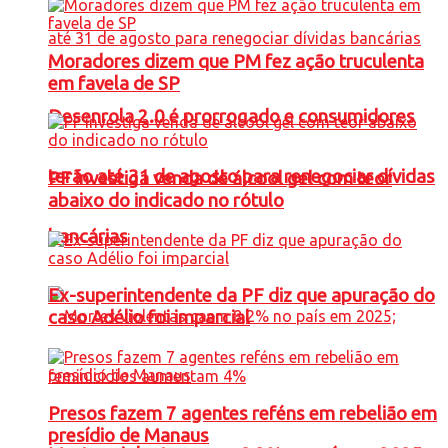
Moradores dizem que PM fez ação truculenta
em favela de SP
Desenrola 2.0 é prorrogado e consumidores
terão até 31 de agosto para renegociar dívidas
PF investiga venda de álcool gel com teor
abaixo do indicado no rótulo
bancárias
Ex-superintendente da PF diz que apuração do
caso Adélio foi imparcial
Presos fazem 7 agentes reféns em rebelião em
presídio de Manaus