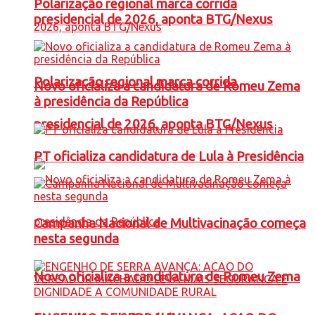
Polarização regional marca corrida
presidencial de 2026, aponta BTG/Nexus
Polarização regional marca corrida
Novo oficializa a candidatura de Romeu Zema
à presidência da República
presidencial de 2026, aponta BTG/Nexus
PT oficializa candidatura de Lula à Presidência
Campanha Nacional de Multivacinação começa
nesta segunda
Novo oficializa a candidatura de Romeu Zema