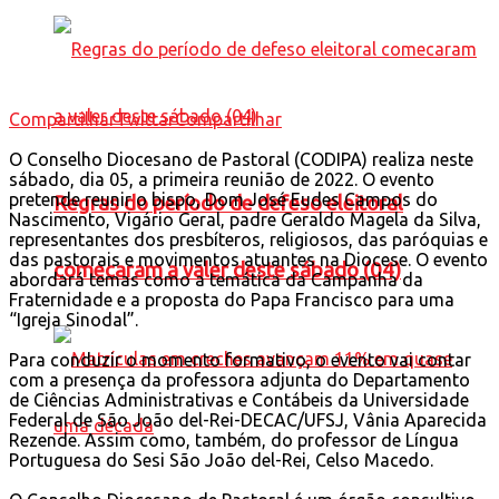
Compartilhar
Twittar
Compartilhar
O Conselho Diocesano de Pastoral (CODIPA) realiza neste
sábado, dia 05, a primeira reunião de 2022. O evento
pretende reunir o bispo, Dom José Eudes Campos do
Regras do período de defeso eleitoral
Nascimento, Vigário Geral, padre Geraldo Magela da Silva,
representantes dos presbíteros, religiosos, das paróquias e
das pastorais e movimentos atuantes na Diocese. O evento
comecaram a valer deste sábado (04)
abordará temas como a temática da Campanha da
Fraternidade e a proposta do Papa Francisco para uma
“Igreja Sinodal”.
Para conduzir o momento formativo, o evento vai contar
com a presença da professora adjunta do Departamento
de Ciências Administrativas e Contábeis da Universidade
Federal de São João del-Rei-DECAC/UFSJ, Vânia Aparecida
Rezende. Assim como, também, do professor de Língua
Portuguesa do Sesi São João del-Rei, Celso Macedo.