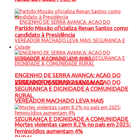
Partido Missão oficializa Renan Santos como
candidato à Presidência
Cidade
ENGENHO DE SERRA AVANÇA: ACAO DO
VEREADOR MACHADO LEVA MAIS
ENGENHO DE SERRA AVANÇA: ACAO DO
SEGURANCA E DIGNIDADE A COMUNIDADE
RURAL
VEREADOR MACHADO LEVA MAIS
SEGURANCA E DIGNIDADE A COMUNIDADE
Mortes violentas caem 8,2% no país em 2025;
feminicídios aumentam 4%