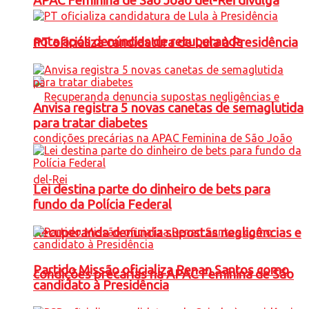
APAC Feminina de São João del-Rei divulga
nota após denúncias de recuperanda
PT oficializa candidatura de Lula à Presidência
Anvisa registra 5 novas canetas de semaglutida
para tratar diabetes
Lei destina parte do dinheiro de bets para
fundo da Polícia Federal
Recuperanda denuncia supostas negligências e
Partido Missão oficializa Renan Santos como
condições precárias na APAC Feminina de São
candidato à Presidência