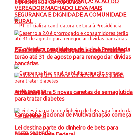
ENGENHO DE SERRA AVANÇA: ACAO DO
à presidência da República
VEREADOR MACHADO LEVA MAIS
SEGURANCA E DIGNIDADE A COMUNIDADE
RURAL
PT oficializa candidatura de Lula à Presidência
Desenrola 2.0 é prorrogado e consumidores
terão até 31 de agosto para renegociar dívidas
bancárias
Anvisa registra 5 novas canetas de semaglutida
para tratar diabetes
Campanha Nacional de Multivacinação começa
Lei destina parte do dinheiro de bets para
nesta segunda
fundo da Polícia Federal