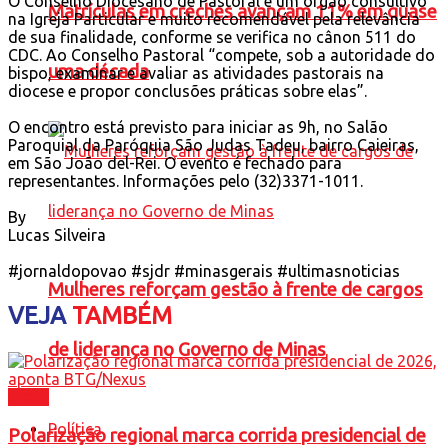
O Conselho Diocesano de Pastoral é um órgão consultivo
Matrículas em creches avançam 11% em quase
na Igreja Particular e muito recomendável pela relevância
de sua finalidade, conforme se verifica no cânon 511 do
CDC. Ao Conselho Pastoral “compete, sob a autoridade do
uma década
bispo, examinar e avaliar as atividades pastorais na
diocese e propor conclusões práticas sobre elas”.
O encontro está previsto para iniciar as 9h, no Salão
Paroquial da Paróquia São Judas Tadeu, bairro Caieiras,
em São João del-Rei. O evento é fechado para
representantes. Informações pelo (32)3371-1011.
By
Lucas Silveira
#jornaldopovao
#sjdr
#minasgerais
#ultimasnoticias
Mulheres reforçam gestão à frente de cargos
VEJA
TAMBÉM
de liderança no Governo de Minas
Brasil
Política
Polarização regional marca corrida presidencial de