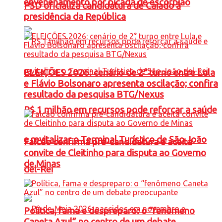
envenenamento por picada de escorpião
PSD oficializa candidatura de Caiado à
presidência da República
ELEIÇÕES 2026: cenário de 2° turno entre Lula
e Flávio Bolsonaro apresenta oscilação; confira
resultado da pesquisa BTG/Nexus
R$ 1 milhão em recursos pode reforçar a saúde
e revitalizar o Terminal Turístico de São João
Falcão confirma pré-candidatura e aceita
convite de Cleitinho para disputa ao Governo
de Minas
del-Rei
Política, fama e despreparo: o “fenômeno
Caneta Azul” no centro de um debate