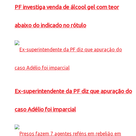
PF investiga venda de álcool gel com teor
abaixo do indicado no rótulo
Ex-superintendente da PF diz que apuração do
caso Adélio foi imparcial