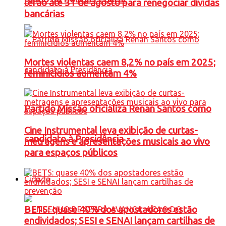
terão até 31 de agosto para renegociar dívidas
bancárias
Mortes violentas caem 8,2% no país em 2025;
feminicídios aumentam 4%
Partido Missão oficializa Renan Santos como
Cine Instrumental leva exibição de curtas-
candidato à Presidência
metragens e apresentações musicais ao vivo
para espaços públicos
Cidade
BETS: quase 40% dos apostadores estão
endividados; SESI e SENAI lançam cartilhas de