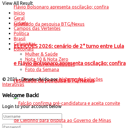
View All Result
Início
Geral
Cidade
Campos das Vertentes
Política
Brasil
Colunistas
ELEIÇÕES 2026: cenário de 2° turno entre Lula
Editoriais
Mulher & Saúde
Nota 10 & Nota Zero
e Flávio Bolsonaro apresenta oscilação; confira
Social & Personalidades
Foto da Semana
© 2021 - Desenvolvido por
Webmundo Soluções
resultado da pesquisa BTG/Nexus
Interativas
Welcome Back!
Login to your account below