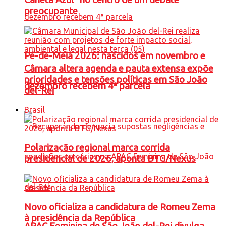
preocupante
Pé-de-Meia 2026: nascidos em novembro e
Câmara altera agenda e pauta extensa expõe
prioridades e tensões políticas em São João
dezembro recebem 4ª parcela
del-Rei
Brasil
Polarização regional marca corrida
presidencial de 2026, aponta BTG/Nexus
Novo oficializa a candidatura de Romeu Zema
à presidência da República