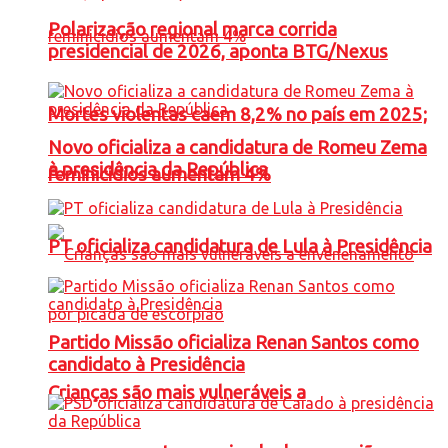
Polarização regional marca corrida
presidencial de 2026, aponta BTG/Nexus
Mortes violentas caem 8,2% no país em 2025;
Novo oficializa a candidatura de Romeu Zema
à presidência da República
feminicídios aumentam 4%
PT oficializa candidatura de Lula à Presidência
Partido Missão oficializa Renan Santos como
candidato à Presidência
Crianças são mais vulneráveis a