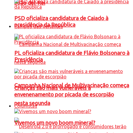
João del-Rei
PSD oficializa candidatura de Caiado à
presidência da República
Campos das Vertentes
PL oficializa candidatura de Flávio Bolsonaro à
Presidência
Campanha Nacional de Multivacinação começa
Crianças são mais vulneráveis a
envenenamento por picada de escorpião
nesta segunda
Colunistas
Vivemos um novo boom mineral?