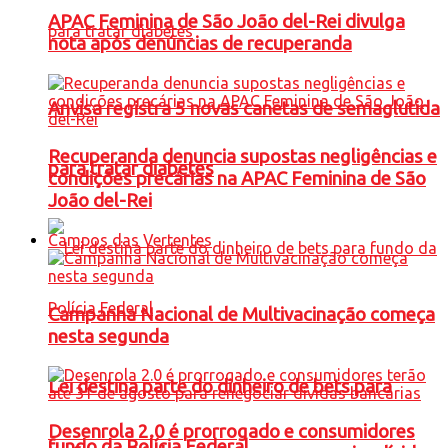
APAC Feminina de São João del-Rei divulga
nota após denúncias de recuperanda
Anvisa registra 5 novas canetas de semaglutida
Recuperanda denuncia supostas negligências e
para tratar diabetes
condições precárias na APAC Feminina de São
João del-Rei
Campos das Vertentes
Campanha Nacional de Multivacinação começa
nesta segunda
Lei destina parte do dinheiro de bets para
Desenrola 2.0 é prorrogado e consumidores
fundo da Polícia Federal