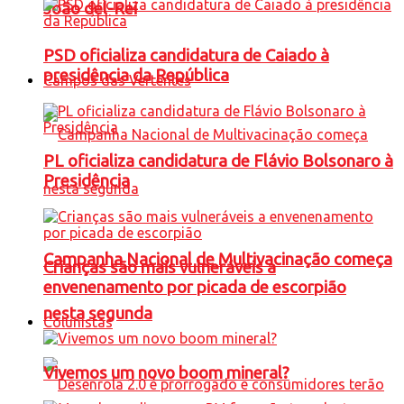
João del-Rei
PSD oficializa candidatura de Caiado à
presidência da República
Campos das Vertentes
PL oficializa candidatura de Flávio Bolsonaro à
Presidência
Campanha Nacional de Multivacinação começa
Crianças são mais vulneráveis a
envenenamento por picada de escorpião
nesta segunda
Colunistas
Vivemos um novo boom mineral?