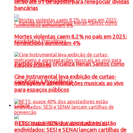
terão até 31 de agosto para renegociar dívidas
bancárias
Mortes violentas caem 8,2% no país em 2025;
feminicídios aumentam 4%
Partido Missão oficializa Renan Santos como
Cine Instrumental leva exibição de curtas-
candidato à Presidência
metragens e apresentações musicais ao vivo
para espaços públicos
Cidade
BETS: quase 40% dos apostadores estão
endividados; SESI e SENAI lançam cartilhas de