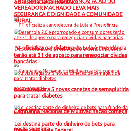
ENGENHO DE SERRA AVANÇA: ACAO DO
à presidência da República
VEREADOR MACHADO LEVA MAIS
SEGURANCA E DIGNIDADE A COMUNIDADE
RURAL
PT oficializa candidatura de Lula à Presidência
Desenrola 2.0 é prorrogado e consumidores
terão até 31 de agosto para renegociar dívidas
bancárias
Anvisa registra 5 novas canetas de semaglutida
para tratar diabetes
Campanha Nacional de Multivacinação começa
Lei destina parte do dinheiro de bets para
nesta segunda
fundo da Polícia Federal