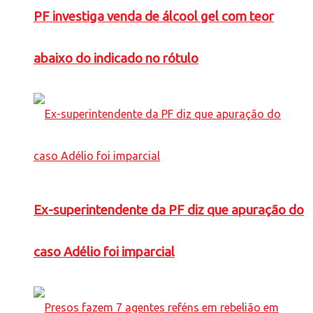
PF investiga venda de álcool gel com teor
abaixo do indicado no rótulo
Ex-superintendente da PF diz que apuração do
caso Adélio foi imparcial