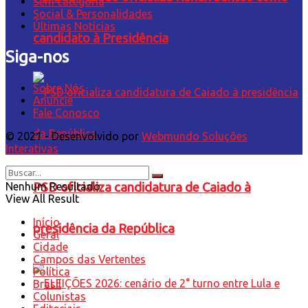
Sem categoria
Social & Personalidades
Últimas Notícias
candidato à Presidência
Siga-nos
Sobre Nós
Anuncie
Fale Conosco
© 2021 - Desenvolvido por
Webmundo Soluções
Interativas
Nenhum Resultado
PSD oficializa candidatura de Caiado à
View All Result
Início
presidência da República
Geral
Cidade
Campos das Vertentes
Política
Brasil
Colunistas