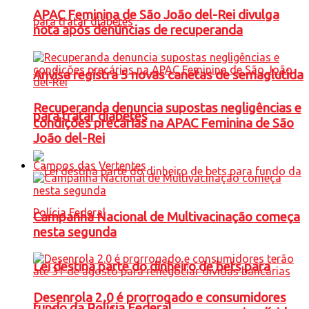
APAC Feminina de São João del-Rei divulga
nota após denúncias de recuperanda
Anvisa registra 5 novas canetas de semaglutida
Recuperanda denuncia supostas negligências e
para tratar diabetes
condições precárias na APAC Feminina de São
João del-Rei
Campos das Vertentes
Campanha Nacional de Multivacinação começa
nesta segunda
Lei destina parte do dinheiro de bets para
Desenrola 2.0 é prorrogado e consumidores
fundo da Polícia Federal