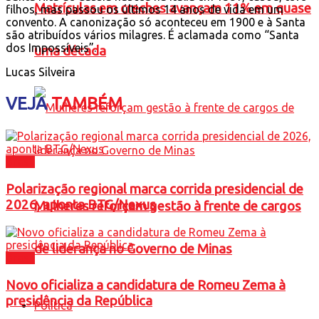
Matrículas em creches avançam 11% em quase
filhos, mas passou os últimos 14 anos de vida em um
convento. A canonização só aconteceu em 1900 e à Santa
são atribuídos vários milagres. É aclamada como “Santa
dos Impossíveis”.
uma década
Lucas Silveira
VEJA
TAMBÉM
Brasil
Polarização regional marca corrida presidencial de
2026, aponta BTG/Nexus
Mulheres reforçam gestão à frente de cargos
de liderança no Governo de Minas
Brasil
Novo oficializa a candidatura de Romeu Zema à
presidência da República
Política