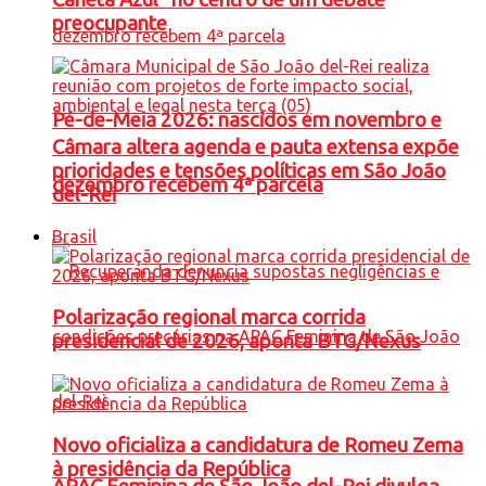
preocupante
Pé-de-Meia 2026: nascidos em novembro e
Câmara altera agenda e pauta extensa expõe
prioridades e tensões políticas em São João
dezembro recebem 4ª parcela
del-Rei
Brasil
Polarização regional marca corrida
presidencial de 2026, aponta BTG/Nexus
Novo oficializa a candidatura de Romeu Zema
à presidência da República