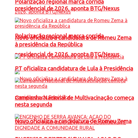
Polarização regional marca corrida
presidencial de 2026, aponta BTG/Nexus
Polarização regional marca corrida
Novo oficializa a candidatura de Romeu Zema
à presidência da República
presidencial de 2026, aponta BTG/Nexus
PT oficializa candidatura de Lula à Presidência
Campanha Nacional de Multivacinação começa
nesta segunda
Novo oficializa a candidatura de Romeu Zema