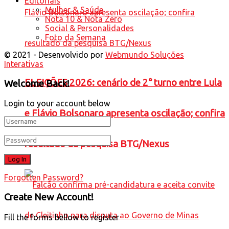
Editoriais
Mulher & Saúde
Nota 10 & Nota Zero
Social & Personalidades
Foto da Semana
© 2021 - Desenvolvido por
Webmundo Soluções
Interativas
ELEIÇÕES 2026: cenário de 2° turno entre Lula
Welcome Back!
Login to your account below
e Flávio Bolsonaro apresenta oscilação; confira
resultado da pesquisa BTG/Nexus
Forgotten Password?
Create New Account!
Fill the forms bellow to register