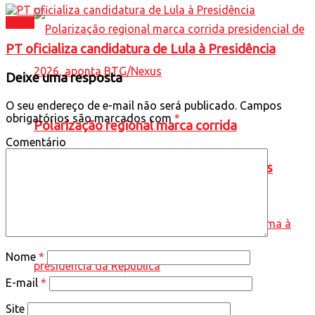
Brasil
PT oficializa candidatura de Lula à Presidência
Deixe uma resposta
O seu endereço de e-mail não será publicado.
Campos
obrigatórios são marcados com
*
Polarização regional marca corrida
Comentário
presidencial de 2026, aponta BTG/Nexus
Nome
*
E-mail
*
Site