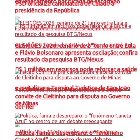
envenenamento por picada de escorpião
PSD oficializa candidatura de Caiado à
presidência da República
ELEIÇÕES 2026: cenário de 2° turno entre Lula
e Flávio Bolsonaro apresenta oscilação; confira
resultado da pesquisa BTG/Nexus
R$ 1 milhão em recursos pode reforçar a saúde
e revitalizar o Terminal Turístico de São João
Falcão confirma pré-candidatura e aceita
convite de Cleitinho para disputa ao Governo
de Minas
del-Rei
Política, fama e despreparo: o “fenômeno
Caneta Azul” no centro de um debate