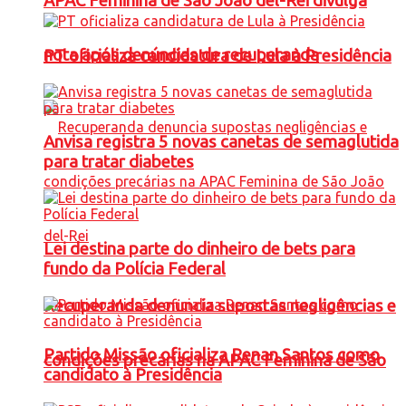
APAC Feminina de São João del-Rei divulga
nota após denúncias de recuperanda
PT oficializa candidatura de Lula à Presidência
Anvisa registra 5 novas canetas de semaglutida
para tratar diabetes
Lei destina parte do dinheiro de bets para
fundo da Polícia Federal
Recuperanda denuncia supostas negligências e
Partido Missão oficializa Renan Santos como
condições precárias na APAC Feminina de São
candidato à Presidência