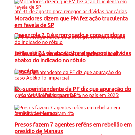
Moradores dizem que PM fez ação truculenta
em favela de SP
Desenrola 2.0 é prorrogado e consumidores
terão até 31 de agosto para renegociar dívidas
PF investiga venda de álcool gel com teor
abaixo do indicado no rótulo
bancárias
Ex-superintendente da PF diz que apuração do
caso Adélio foi imparcial
Presos fazem 7 agentes reféns em rebelião em
presídio de Manaus