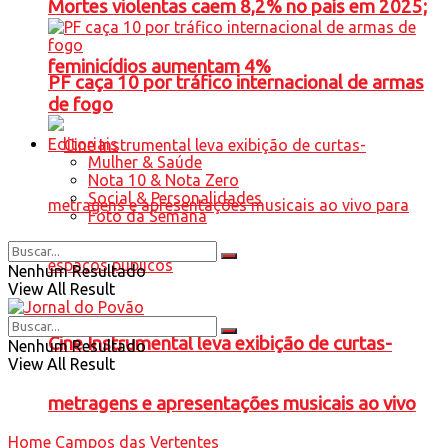
Mortes violentas caem 8,2% no país em 2025;
feminicídios aumentam 4%
PF caça 10 por tráfico internacional de armas
de fogo
Editoriais
Mulher & Saúde
Nota 10 & Nota Zero
Social & Personalidades
Foto da Semana
Nenhum Resultado
View All Result
Cine Instrumental leva exibição de curtas-
Nenhum Resultado
View All Result
metragens e apresentações musicais ao vivo
Home
Campos das Vertentes