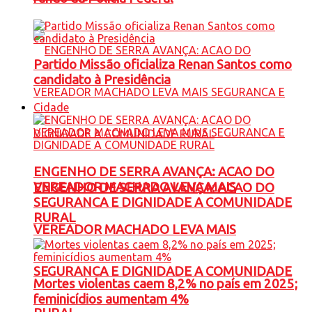
Partido Missão oficializa Renan Santos como
candidato à Presidência
Cidade
ENGENHO DE SERRA AVANÇA: ACAO DO
VEREADOR MACHADO LEVA MAIS
ENGENHO DE SERRA AVANÇA: ACAO DO
SEGURANCA E DIGNIDADE A COMUNIDADE
RURAL
VEREADOR MACHADO LEVA MAIS
SEGURANCA E DIGNIDADE A COMUNIDADE
Mortes violentas caem 8,2% no país em 2025;
feminicídios aumentam 4%