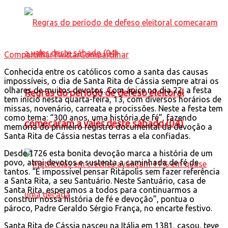
Compartilhar
Twittar
Compartilhar
Conhecida entre os católicos como a santa das causas
impossíveis, o dia de Santa Rita de Cássia sempre atrai os
olhares de muitos devotos. Com ápice no dia 22, a festa
Regras do período de defeso eleitoral
tem início nesta quarta-feira, 13, com diversos horários de
missas, novenário, carreata e procissões. Neste a festa tem
como tema: “300 anos, uma história de fé”, fazendo
comecaram a valer deste sábado (04)
memória do primeiro registro documental da devoção a
Santa Rita de Cássia nestas terras a ela confiadas.
Desde 1726 esta bonita devoção marca a história de um
povo, atrai devotos e sustenta a caminhada de fé de
tantos. “É impossível pensar Ritápolis sem fazer referência
a Santa Rita, a seu Santuário. Neste Santuário, casa de
Santa Rita, esperamos a todos para continuarmos a
construir nossa história de fé e devoção”, pontua o
pároco, Padre Geraldo Sérgio França, no encarte festivo.
Santa Rita de Cássia nasceu na Itália em 1381, casou, teve