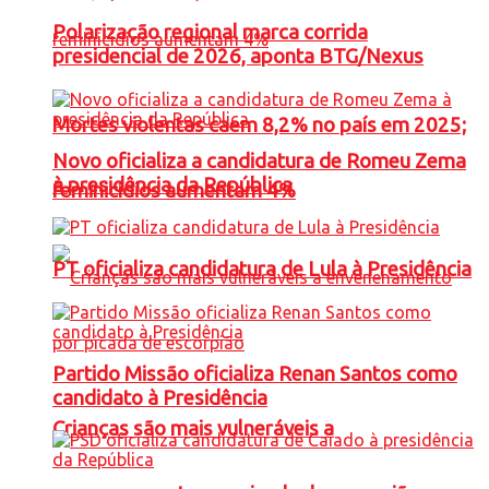
Polarização regional marca corrida
presidencial de 2026, aponta BTG/Nexus
Mortes violentas caem 8,2% no país em 2025;
Novo oficializa a candidatura de Romeu Zema
à presidência da República
feminicídios aumentam 4%
PT oficializa candidatura de Lula à Presidência
Partido Missão oficializa Renan Santos como
candidato à Presidência
Crianças são mais vulneráveis a