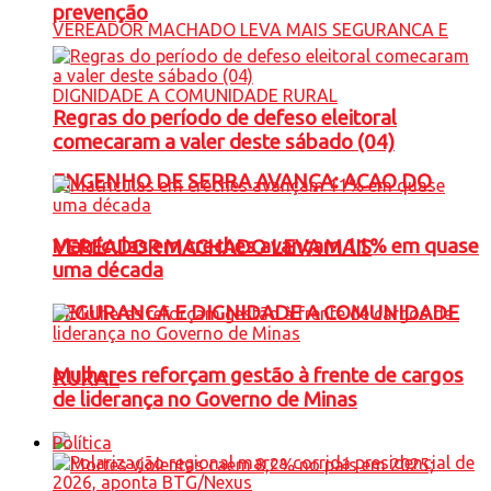
prevenção
Regras do período de defeso eleitoral
comecaram a valer deste sábado (04)
ENGENHO DE SERRA AVANÇA: ACAO DO
Matrículas em creches avançam 11% em quase
VEREADOR MACHADO LEVA MAIS
uma década
SEGURANCA E DIGNIDADE A COMUNIDADE
Mulheres reforçam gestão à frente de cargos
RURAL
de liderança no Governo de Minas
Política