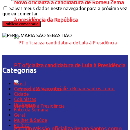
Novo oficializa a candidatura de Romeu Zema
Salvar meus dados neste navegador para a próxima vez
que eu comentar.
à presidência da República
PT oficializa candidatura de Lula à Presidência
Categorias
Brasil
Campos das Vertentes
Cidade
Colunistas
Destaques
Foto da Semana
Geral
Mulher & Saúde
Política
Partido Missão oficializa Renan Santos como