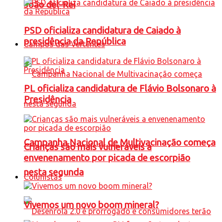
João del-Rei
PSD oficializa candidatura de Caiado à
presidência da República
Campos das Vertentes
PL oficializa candidatura de Flávio Bolsonaro à
Presidência
Campanha Nacional de Multivacinação começa
Crianças são mais vulneráveis a
envenenamento por picada de escorpião
nesta segunda
Colunistas
Vivemos um novo boom mineral?