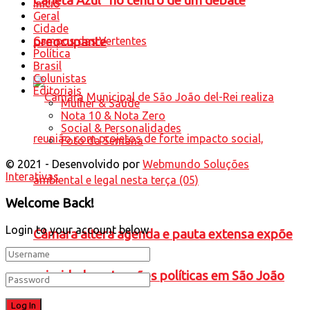
Caneta Azul” no centro de um debate
Início
Geral
Cidade
Campos das Vertentes
preocupante
Política
Brasil
Colunistas
Editoriais
Mulher & Saúde
Nota 10 & Nota Zero
Social & Personalidades
Foto da Semana
© 2021 - Desenvolvido por
Webmundo Soluções
Interativas
Welcome Back!
Login to your account below
Câmara altera agenda e pauta extensa expõe
prioridades e tensões políticas em São João