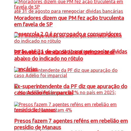
Moradores dizem que PM fez ação truculenta
em favela de SP
Desenrola 2.0 é prorrogado e consumidores
terão até 31 de agosto para renegociar dívidas
PF investiga venda de álcool gel com teor
abaixo do indicado no rótulo
bancárias
Ex-superintendente da PF diz que apuração do
caso Adélio foi imparcial
Presos fazem 7 agentes reféns em rebelião em
presídio de Manaus