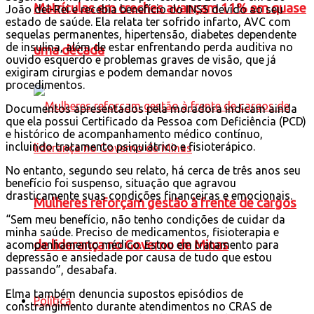
Matrículas em creches avançam 11% em quase
João del-Rei e recebia benefício do INSS devido ao seu
estado de saúde. Ela relata ter sofrido infarto, AVC com
sequelas permanentes, hipertensão, diabetes dependente
de insulina, além de estar enfrentando perda auditiva no
uma década
ouvido esquerdo e problemas graves de visão, que já
exigiram cirurgias e podem demandar novos
procedimentos.
Documentos apresentados pela moradora indicam ainda
que ela possui Certificado da Pessoa com Deficiência (PCD)
e histórico de acompanhamento médico contínuo,
incluindo tratamento psiquiátrico e fisioterápico.
No entanto, segundo seu relato, há cerca de três anos seu
benefício foi suspenso, situação que agravou
drasticamente suas condições financeiras e emocionais.
Mulheres reforçam gestão à frente de cargos
“Sem meu benefício, não tenho condições de cuidar da
minha saúde. Preciso de medicamentos, fisioterapia e
de liderança no Governo de Minas
acompanhamento médico. Estou em tratamento para
depressão e ansiedade por causa de tudo que estou
passando”, desabafa.
Elma também denuncia supostos episódios de
Política
constrangimento durante atendimentos no CRAS de