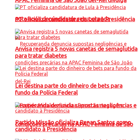
APAC Feminina de São João del-Rei divulga
nota após denúncias de recuperanda
PT oficializa candidatura de Lula à Presidência
Anvisa registra 5 novas canetas de semaglutida
para tratar diabetes
Lei destina parte do dinheiro de bets para
fundo da Polícia Federal
Recuperanda denuncia supostas negligências e
Partido Missão oficializa Renan Santos como
condições precárias na APAC Feminina de São
candidato à Presidência