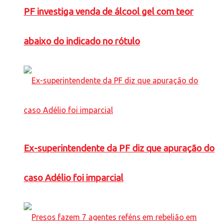
PF investiga venda de álcool gel com teor
abaixo do indicado no rótulo
Ex-superintendente da PF diz que apuração do
caso Adélio foi imparcial