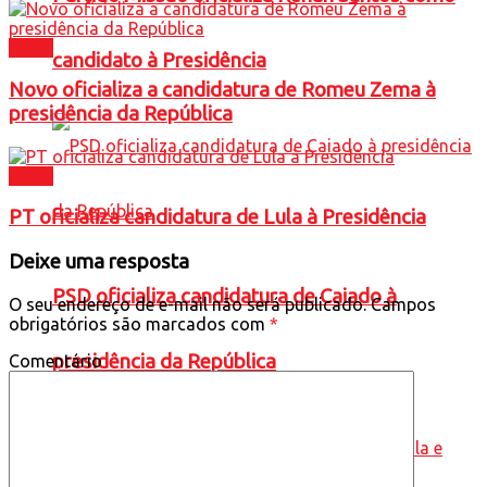
Brasil
candidato à Presidência
Novo oficializa a candidatura de Romeu Zema à
presidência da República
Brasil
PT oficializa candidatura de Lula à Presidência
Deixe uma resposta
PSD oficializa candidatura de Caiado à
O seu endereço de e-mail não será publicado.
Campos
obrigatórios são marcados com
*
presidência da República
Comentário