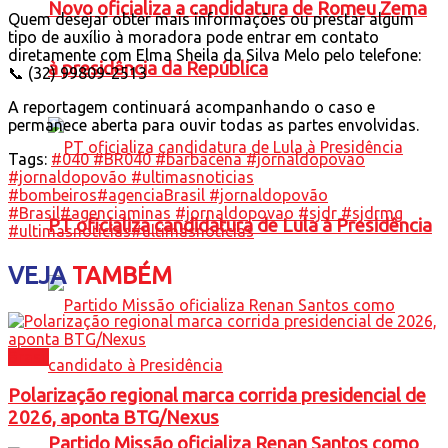
Novo oficializa a candidatura de Romeu Zema
Quem desejar obter mais informações ou prestar algum
tipo de auxílio à moradora pode entrar em contato
diretamente com Elma Sheila da Silva Melo pelo telefone:
à presidência da República
📞 (32) 99809-2513
A reportagem continuará acompanhando o caso e
permanece aberta para ouvir todas as partes envolvidas.
Tags:
#040 #BR040 #barbacena #jornaldopovao
#jornaldopovão #ultimasnoticias
#bombeiros
#agenciaBrasil #jornaldopovão
#Brasil
#agenciaminas #jornaldopovao #sjdr #sjdrmg
PT oficializa candidatura de Lula à Presidência
#ultimasnoticias
#ultimasnoticias
VEJA
TAMBÉM
Brasil
Polarização regional marca corrida presidencial de
2026, aponta BTG/Nexus
Partido Missão oficializa Renan Santos como