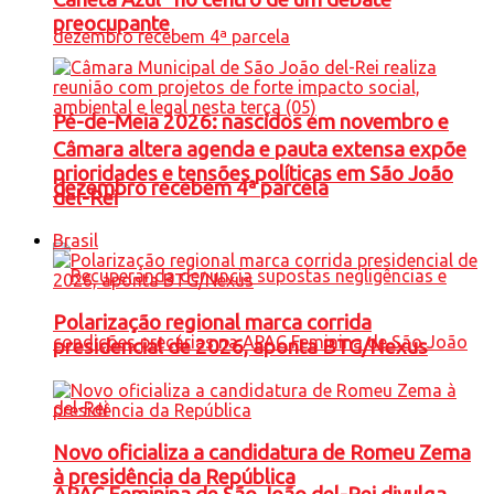
preocupante
Pé-de-Meia 2026: nascidos em novembro e
Câmara altera agenda e pauta extensa expõe
prioridades e tensões políticas em São João
dezembro recebem 4ª parcela
del-Rei
Brasil
Polarização regional marca corrida
presidencial de 2026, aponta BTG/Nexus
Novo oficializa a candidatura de Romeu Zema
à presidência da República