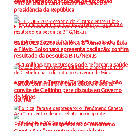
envenenamento por picada de escorpião
PSD oficializa candidatura de Caiado à
presidência da República
ELEIÇÕES 2026: cenário de 2° turno entre Lula
e Flávio Bolsonaro apresenta oscilação; confira
resultado da pesquisa BTG/Nexus
R$ 1 milhão em recursos pode reforçar a saúde
e revitalizar o Terminal Turístico de São João
Falcão confirma pré-candidatura e aceita
convite de Cleitinho para disputa ao Governo
de Minas
del-Rei
Política, fama e despreparo: o “fenômeno
Caneta Azul” no centro de um debate