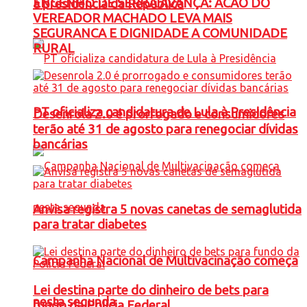
ENGENHO DE SERRA AVANÇA: ACAO DO
à presidência da República
VEREADOR MACHADO LEVA MAIS
SEGURANCA E DIGNIDADE A COMUNIDADE
RURAL
PT oficializa candidatura de Lula à Presidência
Desenrola 2.0 é prorrogado e consumidores
terão até 31 de agosto para renegociar dívidas
bancárias
Anvisa registra 5 novas canetas de semaglutida
para tratar diabetes
Campanha Nacional de Multivacinação começa
Lei destina parte do dinheiro de bets para
nesta segunda
fundo da Polícia Federal