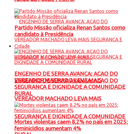
Partido Missão oficializa Renan Santos como
candidato à Presidência
Cidade
ENGENHO DE SERRA AVANÇA: ACAO DO
VEREADOR MACHADO LEVA MAIS
ENGENHO DE SERRA AVANÇA: ACAO DO
SEGURANCA E DIGNIDADE A COMUNIDADE
RURAL
VEREADOR MACHADO LEVA MAIS
SEGURANCA E DIGNIDADE A COMUNIDADE
Mortes violentas caem 8,2% no país em 2025;
feminicídios aumentam 4%