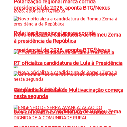
Polarização regional marca corrida
presidencial de 2026, aponta BTG/Nexus
Polarização regional marca corrida
Novo oficializa a candidatura de Romeu Zema
à presidência da República
presidencial de 2026, aponta BTG/Nexus
PT oficializa candidatura de Lula à Presidência
Campanha Nacional de Multivacinação começa
nesta segunda
Novo oficializa a candidatura de Romeu Zema