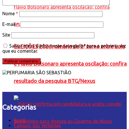
Nome
*
E-mail
*
Site
Salvar meus dados neste navegador para a próxima vez
ELEIÇÕES 2026: cenário de 2° turno entre Lula
que eu comentar.
e Flávio Bolsonaro apresenta oscilação; confira
resultado da pesquisa BTG/Nexus
Categorias
Brasil
Campos das Vertentes