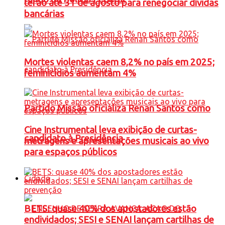
terão até 31 de agosto para renegociar dívidas
bancárias
Mortes violentas caem 8,2% no país em 2025;
feminicídios aumentam 4%
Partido Missão oficializa Renan Santos como
Cine Instrumental leva exibição de curtas-
candidato à Presidência
metragens e apresentações musicais ao vivo
para espaços públicos
Cidade
BETS: quase 40% dos apostadores estão
endividados; SESI e SENAI lançam cartilhas de