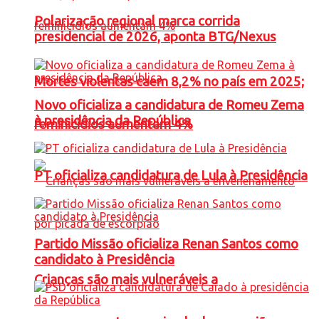
Polarização regional marca corrida
presidencial de 2026, aponta BTG/Nexus
Mortes violentas caem 8,2% no país em 2025;
Novo oficializa a candidatura de Romeu Zema
à presidência da República
feminicídios aumentam 4%
PT oficializa candidatura de Lula à Presidência
Partido Missão oficializa Renan Santos como
candidato à Presidência
Crianças são mais vulneráveis a