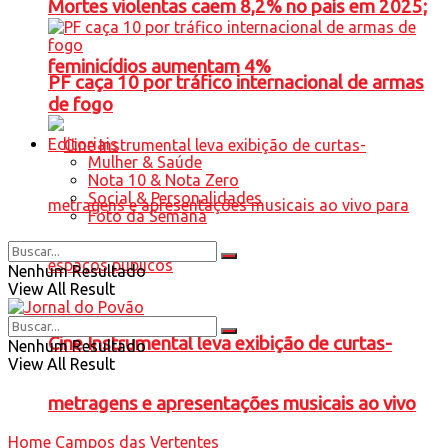
Mortes violentas caem 8,2% no país em 2025;
feminicídios aumentam 4%
PF caça 10 por tráfico internacional de armas
de fogo
Editoriais
Mulher & Saúde
Nota 10 & Nota Zero
Social & Personalidades
Foto da Semana
Nenhum Resultado
View All Result
Cine Instrumental leva exibição de curtas-
Nenhum Resultado
View All Result
metragens e apresentações musicais ao vivo
Home
Campos das Vertentes