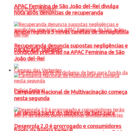
APAC Feminina de São João del-Rei divulga
nota após denúncias de recuperanda
Anvisa registra 5 novas canetas de semaglutida
Recuperanda denuncia supostas negligências e
para tratar diabetes
condições precárias na APAC Feminina de São
João del-Rei
Campos das Vertentes
Campanha Nacional de Multivacinação começa
nesta segunda
Lei destina parte do dinheiro de bets para
Desenrola 2.0 é prorrogado e consumidores
fundo da Polícia Federal