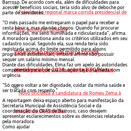
Barroso. De acordo com ela, além de dificuldades para
acessar benefícios sociais, teria sido alvo de deboche por
parte de servidores.
“O mês passado me entregaram o papel para receber a
cesta básica, mas ela não chegou. Quando fui procurar
informações, me senti humilhada e ridicularizada”, afirma.
A moradora questiona ainda os critérios utilizados em seu
cadastro social. Segundo ela, sua renda teria sido
registrada acima do limite permitido para alguns
Polarização regional marca corrida
programas assistenciais, embora afirme não possuir
sequer um salário mínimo mensal.
Diante das dificuldades, Elma faz um apelo às autoridades
presidencial de 2026, aponta BTG/Nexus
competentes para que sua situação seja analisada com
urgência.
“Só quero voltar a ter dignidade, cuidar da minha saúde e
ser tratada com respeito.”
A reportagem deixa espaço aberto para manifestação da
Secretaria Municipal de Assistência Social e da
coordenação do CRAS de Barroso, caso desejem
apresentar esclarecimentos sobre as denúncias relatadas
pela moradora.
Como ajudar