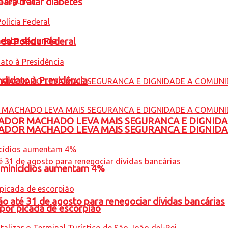
para tratar diabetes
nesta segunda
 da Polícia Federal
ndidato à Presidência
ADOR MACHADO LEVA MAIS SEGURANCA E DIGNID
ADOR MACHADO LEVA MAIS SEGURANCA E DIGNID
feminicídios aumentam 4%
o até 31 de agosto para renegociar dívidas bancárias
por picada de escorpião