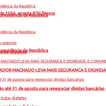
l de 2026, aponta BTG/Nexus
presidência da República
presidência da República
nesta segunda
ADOR MACHADO LEVA MAIS SEGURANCA E DIGNID
o até 31 de agosto para renegociar dívidas bancárias