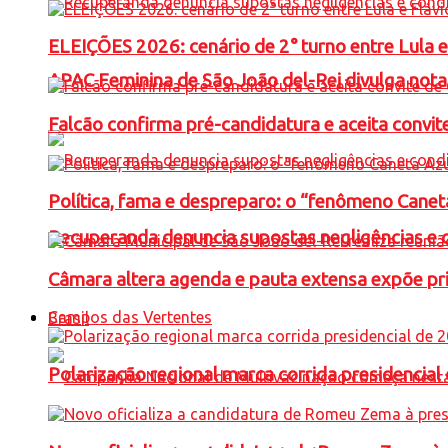
ELEIÇÕES 2026: cenário de 2° turno entre Lula 
APAC Feminina de São João del-Rei divulga not
Falcão confirma pré-candidatura e aceita convit
Política, fama e despreparo: o “fenômeno Cane
Recuperanda denuncia supostas negligências e 
Câmara altera agenda e pauta extensa expõe pri
Campos das Vertentes
Brasil
Polarização regional marca corrida presidencia