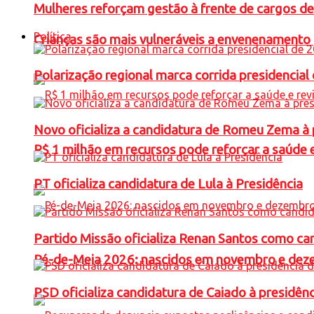
Mulheres reforçam gestão à frente de cargos de
Política
Crianças são mais vulneráveis a envenenamento 
Polarização regional marca corrida presidencia
Novo oficializa a candidatura de Romeu Zema à 
R$ 1 milhão em recursos pode reforçar a saúde e 
PT oficializa candidatura de Lula à Presidência
Partido Missão oficializa Renan Santos como ca
Pé-de-Meia 2026: nascidos em novembro e dez
PSD oficializa candidatura de Caiado à presidên