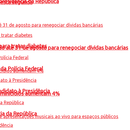
presidência da República
nesta segunda
para tratar diabetes
o até 31 de agosto para renegociar dívidas bancárias
 da Polícia Federal
ndidato à Presidência
feminicídios aumentam 4%
cia da República