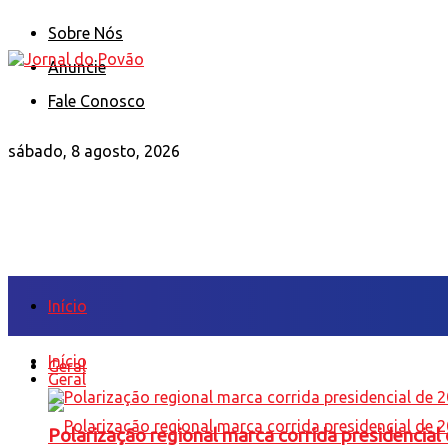
Sobre Nós
Anuncie
Fale Conosco
sábado, 8 agosto, 2026
Início
Início
Geral
Geral
Polarização regional marca corrida presidencia