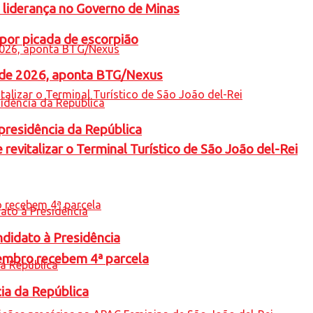
 liderança no Governo de Minas
por picada de escorpião
l de 2026, aponta BTG/Nexus
presidência da República
revitalizar o Terminal Turístico de São João del-Rei
ndidato à Presidência
embro recebem 4ª parcela
cia da República