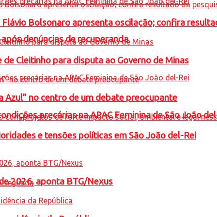
e Flávio Bolsonaro apresenta oscilação; confira resul
a após denúncias de recuperanda
e de Cleitinho para disputa ao Governo de Minas
ta Azul” no centro de um debate preocupante
condições precárias na APAC Feminina de São João del
oridades e tensões políticas em São João del-Rei
l de 2026, aponta BTG/Nexus