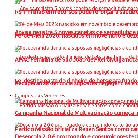
R$ 1 milhão em recursos pode reforçar a saúde e 
Anvisa registra 5 novas canetas de semaglutida 
Pé-de-Meia 2026: nascidos em novembro e dez
APAC Feminina de São João del-Rei divulga not
Lei destina parte do dinheiro de bets para fundo
Recuperanda denuncia supostas negligências e 
Campos das Vertentes
Campanha Nacional de Multivacinação começa 
Partido Missão oficializa Renan Santos como ca
Desenrola 2.0 é prorrogado e consumidores terã