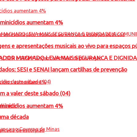
feminicídios aumentam 4%
gens e apresentações musicais ao vivo para espaços p
ADOR MACHADO LEVA MAIS SEGURANCA E DIGNID
ados; SESI e SENAI lançam cartilhas de prevenção
m a valer deste sábado (04)
feminicídios aumentam 4%
 uma década