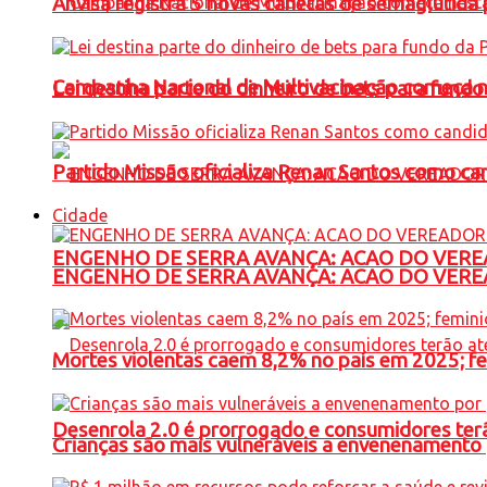
Anvisa registra 5 novas canetas de semaglutida 
Campanha Nacional de Multivacinação começa 
Lei destina parte do dinheiro de bets para fundo
Partido Missão oficializa Renan Santos como ca
Cidade
ENGENHO DE SERRA AVANÇA: ACAO DO VERE
ENGENHO DE SERRA AVANÇA: ACAO DO VERE
Mortes violentas caem 8,2% no país em 2025; 
Desenrola 2.0 é prorrogado e consumidores terã
Crianças são mais vulneráveis a envenenamento 