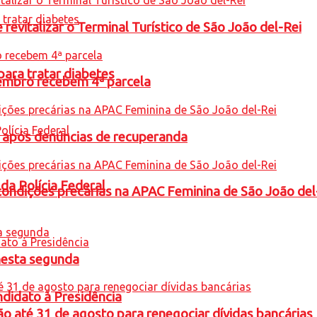
revitalizar o Terminal Turístico de São João del-Rei
para tratar diabetes
embro recebem 4ª parcela
a após denúncias de recuperanda
 da Polícia Federal
condições precárias na APAC Feminina de São João del
nesta segunda
ndidato à Presidência
o até 31 de agosto para renegociar dívidas bancárias