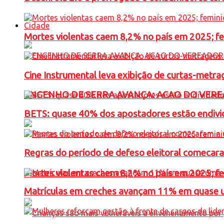
Cidade
Mortes violentas caem 8,2% no país em 2025; 
Cine Instrumental leva exibição de curtas-metra
ENGENHO DE SERRA AVANÇA: ACAO DO VERE
BETS: quase 40% dos apostadores estão endivid
Regras do período de defeso eleitoral comecara
Mortes violentas caem 8,2% no país em 2025; 
Matrículas em creches avançam 11% em quase