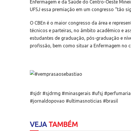
Enfermagem e da Saúde do Centro-Oeste Mineir
UFSJ essa premiação em um congresso “tão sign
O CBEn é o maior congresso da área e represen
técnicos e parteiras, no âmbito acadêmico e ass
estudantes de graduação, pós-graduação e nível
profissão, bem como situar a Enfermagem no cená
#sjdr #sjdrmg #minasgerais #ufsj #perfumari
#jornaldopovao #ultimasnoticias #brasil
VEJA
TAMBÉM