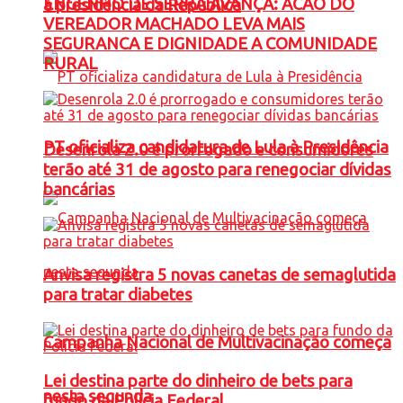
ENGENHO DE SERRA AVANÇA: ACAO DO
à presidência da República
VEREADOR MACHADO LEVA MAIS
SEGURANCA E DIGNIDADE A COMUNIDADE
RURAL
PT oficializa candidatura de Lula à Presidência
Desenrola 2.0 é prorrogado e consumidores
terão até 31 de agosto para renegociar dívidas
bancárias
Anvisa registra 5 novas canetas de semaglutida
para tratar diabetes
Campanha Nacional de Multivacinação começa
Lei destina parte do dinheiro de bets para
nesta segunda
fundo da Polícia Federal