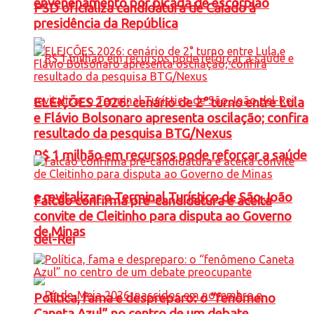
envenenamento por picada de escorpião
PSD oficializa candidatura de Caiado à
presidência da República
ELEIÇÕES 2026: cenário de 2° turno entre Lula
e Flávio Bolsonaro apresenta oscilação; confira
resultado da pesquisa BTG/Nexus
R$ 1 milhão em recursos pode reforçar a saúde
e revitalizar o Terminal Turístico de São João
Falcão confirma pré-candidatura e aceita
convite de Cleitinho para disputa ao Governo
de Minas
del-Rei
Política, fama e despreparo: o “fenômeno
Caneta Azul” no centro de um debate