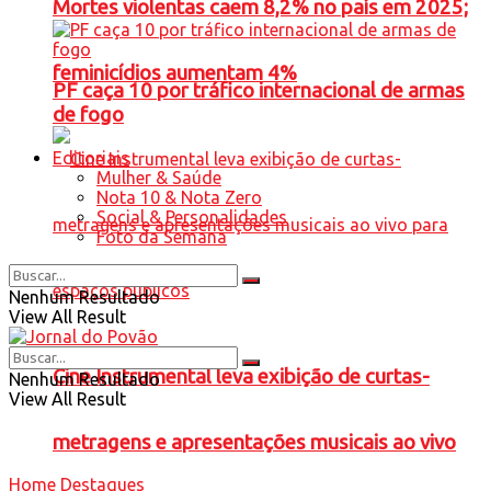
Mortes violentas caem 8,2% no país em 2025;
feminicídios aumentam 4%
PF caça 10 por tráfico internacional de armas
de fogo
Editoriais
Mulher & Saúde
Nota 10 & Nota Zero
Social & Personalidades
Foto da Semana
Nenhum Resultado
View All Result
Cine Instrumental leva exibição de curtas-
Nenhum Resultado
View All Result
metragens e apresentações musicais ao vivo
Home
Destaques