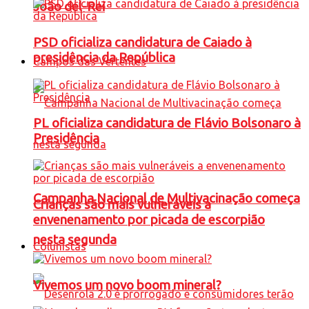
João del-Rei
PSD oficializa candidatura de Caiado à
presidência da República
Campos das Vertentes
PL oficializa candidatura de Flávio Bolsonaro à
Presidência
Campanha Nacional de Multivacinação começa
Crianças são mais vulneráveis a
envenenamento por picada de escorpião
nesta segunda
Colunistas
Vivemos um novo boom mineral?