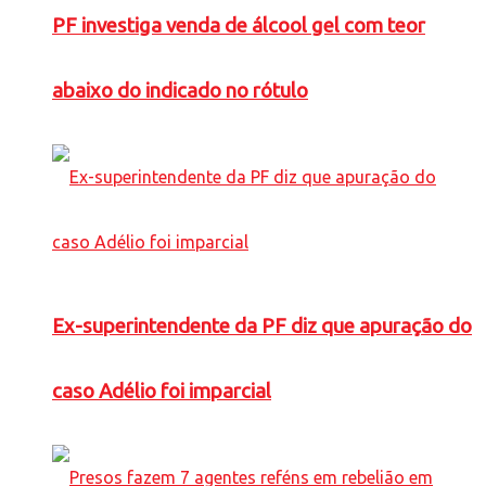
PF investiga venda de álcool gel com teor
abaixo do indicado no rótulo
Ex-superintendente da PF diz que apuração do
caso Adélio foi imparcial