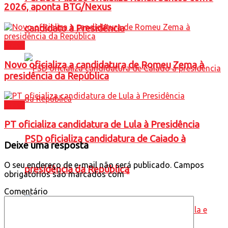
2026, aponta BTG/Nexus
candidato à Presidência
Brasil
Novo oficializa a candidatura de Romeu Zema à
presidência da República
Brasil
PT oficializa candidatura de Lula à Presidência
PSD oficializa candidatura de Caiado à
Deixe uma resposta
O seu endereço de e-mail não será publicado.
Campos
presidência da República
obrigatórios são marcados com
*
Comentário