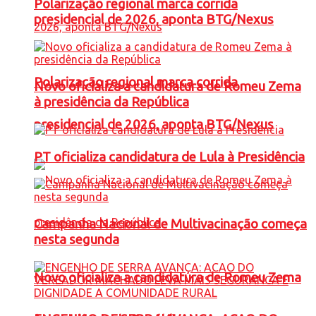
Polarização regional marca corrida
presidencial de 2026, aponta BTG/Nexus
Polarização regional marca corrida
Novo oficializa a candidatura de Romeu Zema
à presidência da República
presidencial de 2026, aponta BTG/Nexus
PT oficializa candidatura de Lula à Presidência
Campanha Nacional de Multivacinação começa
nesta segunda
Novo oficializa a candidatura de Romeu Zema