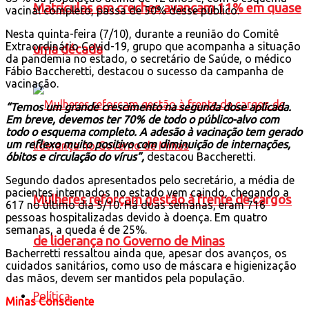
Matrículas em creches avançam 11% em quase
vacinal completo, passa de 50% desse público.
Nesta quinta-feira (7/10), durante a reunião do Comitê
Extraordinário Covid-19, grupo que acompanha a situação
uma década
da pandemia no estado, o secretário de Saúde, o médico
Fábio Baccheretti, destacou o sucesso da campanha de
vacinação.
“Temos um grande crescimento na segunda dose aplicada.
Em breve, devemos ter 70% de todo o público-alvo com
todo o esquema completo. A adesão à vacinação tem gerado
um reflexo muito positivo com diminuição de internações,
óbitos e circulação do vírus”,
destacou Baccheretti.
Segundo dados apresentados pelo secretário, a média de
pacientes internados no estado vem caindo, chegando a
Mulheres reforçam gestão à frente de cargos
617 no último dia 5/10. Há duas semanas, eram 716
pessoas hospitalizadas devido à doença. Em quatro
semanas, a queda é de 25%.
de liderança no Governo de Minas
Bacherretti ressaltou ainda que, apesar dos avanços, os
cuidados sanitários, como uso de máscara e higienização
das mãos, devem ser mantidos pela população.
Política
Minas Consciente