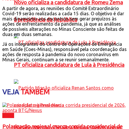
Novo oficializa a candidatura de Romeu Zema
A partir de agora, as reuniões do Comitê Extraordinário
Covid-19 serão realizadas a cada 15 dias. O objetivo é dar
mais dinamismo aos encontros sem gerar prejuízos às
à presidência da República
ações de enfrentamento da pandemia, já que as análises
de possíveis alterações no Minas Consciente são feitas de
duas em duas semanas.
Já os integrantes do Centro de Operações de Emergência
em Saúde (Coes-Minas), responsável pela coordenação das
ações de resposta à pandemia do novo coronavírus em
Minas Gerais, continuam a se reunir semanalmente.
PT oficializa candidatura de Lula à Presidência
VEJA
TAMBÉM
Brasil
Polarização regional marca corrida presidencial de
Partido Missão oficializa Renan Santos como