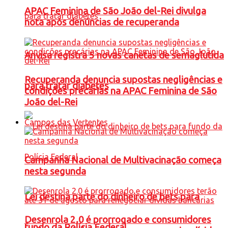
APAC Feminina de São João del-Rei divulga
nota após denúncias de recuperanda
Anvisa registra 5 novas canetas de semaglutida
Recuperanda denuncia supostas negligências e
para tratar diabetes
condições precárias na APAC Feminina de São
João del-Rei
Campos das Vertentes
Campanha Nacional de Multivacinação começa
nesta segunda
Lei destina parte do dinheiro de bets para
Desenrola 2.0 é prorrogado e consumidores
fundo da Polícia Federal