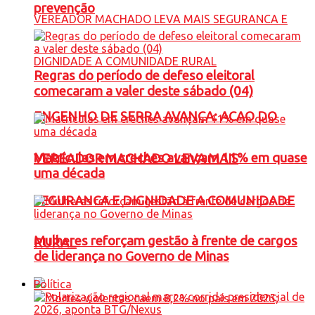
prevenção
Regras do período de defeso eleitoral
comecaram a valer deste sábado (04)
ENGENHO DE SERRA AVANÇA: ACAO DO
Matrículas em creches avançam 11% em quase
VEREADOR MACHADO LEVA MAIS
uma década
SEGURANCA E DIGNIDADE A COMUNIDADE
Mulheres reforçam gestão à frente de cargos
RURAL
de liderança no Governo de Minas
Política