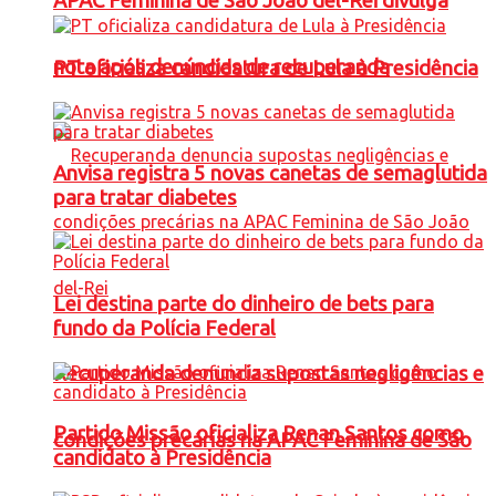
APAC Feminina de São João del-Rei divulga
nota após denúncias de recuperanda
PT oficializa candidatura de Lula à Presidência
Anvisa registra 5 novas canetas de semaglutida
para tratar diabetes
Lei destina parte do dinheiro de bets para
fundo da Polícia Federal
Recuperanda denuncia supostas negligências e
Partido Missão oficializa Renan Santos como
condições precárias na APAC Feminina de São
candidato à Presidência