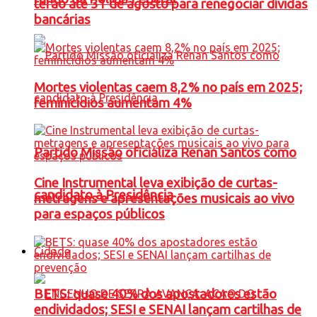
terão até 31 de agosto para renegociar dívidas
bancárias
Mortes violentas caem 8,2% no país em 2025;
feminicídios aumentam 4%
Partido Missão oficializa Renan Santos como
Cine Instrumental leva exibição de curtas-
candidato à Presidência
metragens e apresentações musicais ao vivo
para espaços públicos
Cidade
BETS: quase 40% dos apostadores estão
endividados; SESI e SENAI lançam cartilhas de