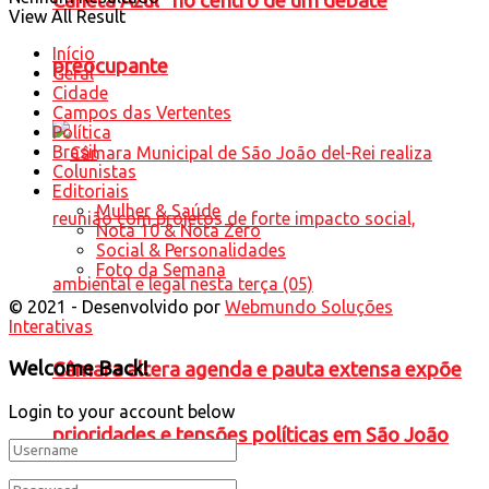
Caneta Azul” no centro de um debate
View All Result
Início
preocupante
Geral
Cidade
Campos das Vertentes
Política
Brasil
Colunistas
Editoriais
Mulher & Saúde
Nota 10 & Nota Zero
Social & Personalidades
Foto da Semana
© 2021 - Desenvolvido por
Webmundo Soluções
Interativas
Welcome Back!
Câmara altera agenda e pauta extensa expõe
Login to your account below
prioridades e tensões políticas em São João