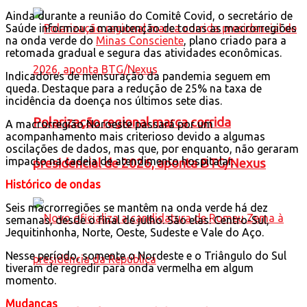
Ainda durante a reunião do Comitê Covid, o secretário de
Saúde informou a manutenção de todas as macrorregiões
na onda verde do
Minas Consciente
, plano criado para a
retomada gradual e segura das atividades econômicas.
Indicadores de mensuração da pandemia seguem em
queda. Destaque para a redução de 25% na taxa de
incidência da doença nos últimos sete dias.
Polarização regional marca corrida
A macrorregião Noroeste passará por um
acompanhamento mais criterioso devido a algumas
oscilações de dados, mas que, por enquanto, não geraram
impacto na cadeia de atendimento hospitalar.
presidencial de 2026, aponta BTG/Nexus
Histórico de ondas
Seis macrorregiões se mantêm na onda verde há dez
semanas, desde o final de julho. São elas: Centro-Sul,
Jequitinhonha, Norte, Oeste, Sudeste e Vale do Aço.
Nesse período, somente o Nordeste e o Triângulo do Sul
tiveram de regredir para onda vermelha em algum
momento.
Mudanças