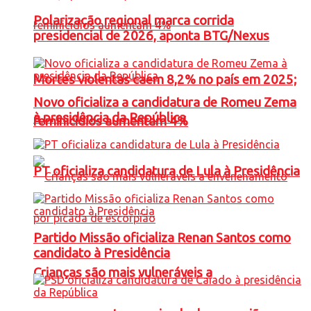
Polarização regional marca corrida
presidencial de 2026, aponta BTG/Nexus
Mortes violentas caem 8,2% no país em 2025;
Novo oficializa a candidatura de Romeu Zema
à presidência da República
feminicídios aumentam 4%
PT oficializa candidatura de Lula à Presidência
Partido Missão oficializa Renan Santos como
candidato à Presidência
Crianças são mais vulneráveis a