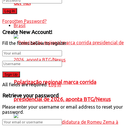
del-Rei
Forgotten Password?
Brasil
Create New Account!
Fill the forms bellow to register
Polarização regional marca corrida
All fields are required.
Log In
Retrieve your password
presidencial de 2026, aponta BTG/Nexus
Please enter your username or email address to reset your
password.