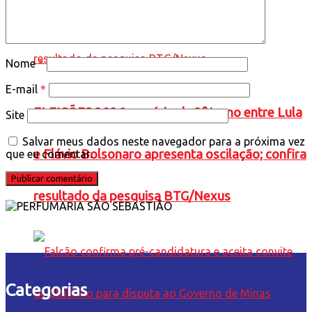
Nome
*
E-mail
*
ELEIÇÕES 2026: cenário de 2° turno entre Lula
Site
Salvar meus dados neste navegador para a próxima vez
e Flávio Bolsonaro apresenta oscilação; confira
que eu comentar.
resultado da pesquisa BTG/Nexus
Categorias