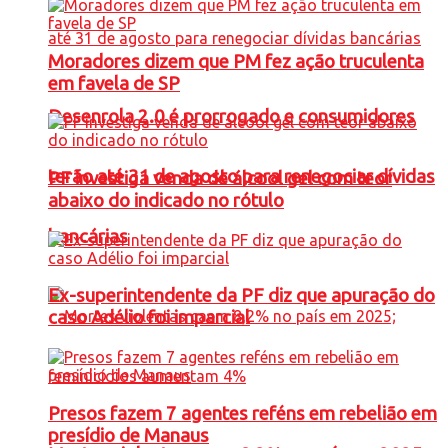
Moradores dizem que PM fez ação truculenta
em favela de SP
Desenrola 2.0 é prorrogado e consumidores
terão até 31 de agosto para renegociar dívidas
PF investiga venda de álcool gel com teor
abaixo do indicado no rótulo
bancárias
Ex-superintendente da PF diz que apuração do
caso Adélio foi imparcial
Presos fazem 7 agentes reféns em rebelião em
presídio de Manaus