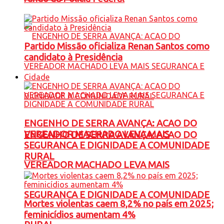
Partido Missão oficializa Renan Santos como
candidato à Presidência
Cidade
ENGENHO DE SERRA AVANÇA: ACAO DO
VEREADOR MACHADO LEVA MAIS
ENGENHO DE SERRA AVANÇA: ACAO DO
SEGURANCA E DIGNIDADE A COMUNIDADE
RURAL
VEREADOR MACHADO LEVA MAIS
SEGURANCA E DIGNIDADE A COMUNIDADE
Mortes violentas caem 8,2% no país em 2025;
feminicídios aumentam 4%