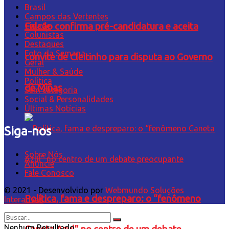
Brasil
Campos das Vertentes
Falcão confirma pré-candidatura e aceita
Cidade
Colunistas
Destaques
Foto da Semana
convite de Cleitinho para disputa ao Governo
Geral
Mulher & Saúde
Política
de Minas
Sem categoria
Social & Personalidades
Últimas Notícias
Siga-nos
Sobre Nós
Anuncie
Fale Conosco
© 2021 - Desenvolvido por
Webmundo Soluções
Política, fama e despreparo: o “fenômeno
Interativas
Nenhum Resultado