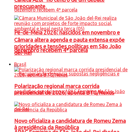
preocupante
Pé-de-Meia 2026: nascidos em novembro e
Câmara altera agenda e pauta extensa expõe
prioridades e tensões políticas em São João
dezembro recebem 4ª parcela
del-Rei
Brasil
Polarização regional marca corrida
presidencial de 2026, aponta BTG/Nexus
Novo oficializa a candidatura de Romeu Zema
à presidência da República