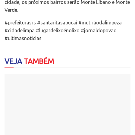
cidade, os próximos bairros serão Monte Líbano e Monte
Verde.
#prefeiturasrs #santaritasapucaí #mutirãodalimpeza
#cidadelimpa #lugardelixoénolixo #jornaldopovao
#ultimasnoticias
VEJA
TAMBÉM