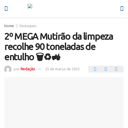
Home
Destaques
2º MEGA Mutirão da limpeza
recolhe 90 toneladas de
entulho 🗑️♻️🚜
por
Redação
25 de março de 2022