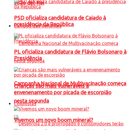
João del-Rei
PSD oficializa candidatura de Caiado à
presidência da República
Campos das Vertentes
PL oficializa candidatura de Flávio Bolsonaro à
Presidência
Campanha Nacional de Multivacinação começa
Crianças são mais vulneráveis a
envenenamento por picada de escorpião
nesta segunda
Colunistas
Vivemos um novo boom mineral?