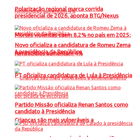
Polarização regional marca corrida
presidencial de 2026, aponta BTG/Nexus
Mortes violentas caem 8,2% no país em 2025;
Novo oficializa a candidatura de Romeu Zema
à presidência da República
feminicídios aumentam 4%
PT oficializa candidatura de Lula à Presidência
Partido Missão oficializa Renan Santos como
candidato à Presidência
Crianças são mais vulneráveis a