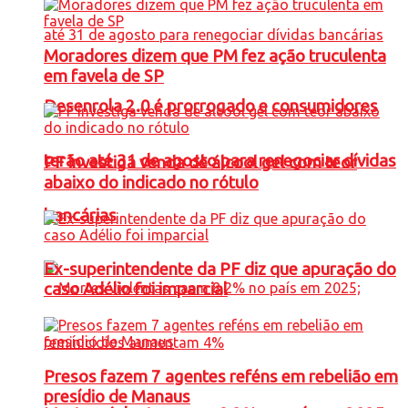
Moradores dizem que PM fez ação truculenta
em favela de SP
Desenrola 2.0 é prorrogado e consumidores
terão até 31 de agosto para renegociar dívidas
PF investiga venda de álcool gel com teor
abaixo do indicado no rótulo
bancárias
Ex-superintendente da PF diz que apuração do
caso Adélio foi imparcial
Presos fazem 7 agentes reféns em rebelião em
presídio de Manaus