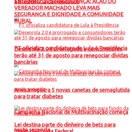
ENGENHO DE SERRA AVANÇA: ACAO DO
à presidência da República
VEREADOR MACHADO LEVA MAIS
SEGURANCA E DIGNIDADE A COMUNIDADE
RURAL
PT oficializa candidatura de Lula à Presidência
Desenrola 2.0 é prorrogado e consumidores
terão até 31 de agosto para renegociar dívidas
bancárias
Anvisa registra 5 novas canetas de semaglutida
para tratar diabetes
Campanha Nacional de Multivacinação começa
Lei destina parte do dinheiro de bets para
nesta segunda
fundo da Polícia Federal