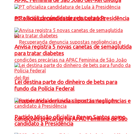
APAC Feminina de São João del-Rei divulga
nota após denúncias de recuperanda
PT oficializa candidatura de Lula à Presidência
Anvisa registra 5 novas canetas de semaglutida
para tratar diabetes
Lei destina parte do dinheiro de bets para
fundo da Polícia Federal
Recuperanda denuncia supostas negligências e
Partido Missão oficializa Renan Santos como
condições precárias na APAC Feminina de São
candidato à Presidência