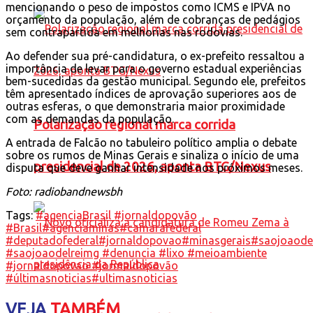
mencionando o peso de impostos como ICMS e IPVA no
orçamento da população, além de cobranças de pedágios
sem contrapartida em melhorias nas rodovias.
Ao defender sua pré-candidatura, o ex-prefeito ressaltou a
importância de levar para o governo estadual experiências
bem-sucedidas da gestão municipal. Segundo ele, prefeitos
têm apresentado índices de aprovação superiores aos de
outras esferas, o que demonstraria maior proximidade
com as demandas da população.
Polarização regional marca corrida
A entrada de Falcão no tabuleiro político amplia o debate
sobre os rumos de Minas Gerais e sinaliza o início de uma
presidencial de 2026, aponta BTG/Nexus
disputa que deve ganhar intensidade nos próximos meses.
Foto: radiobandnewsbh
Tags:
#agenciaBrasil #jornaldopovão
#Brasil
#agenciaminas
#camarafederal
#deputadofederal
#jornaldopovao
#minasgerais
#saojoaodel
#saojoaodelreimg #denuncia #lixo #meioambiente
#jornaldopovao #jormaldopovão
#últimasnoticias
#ultimasnoticias
VEJA
TAMBÉM