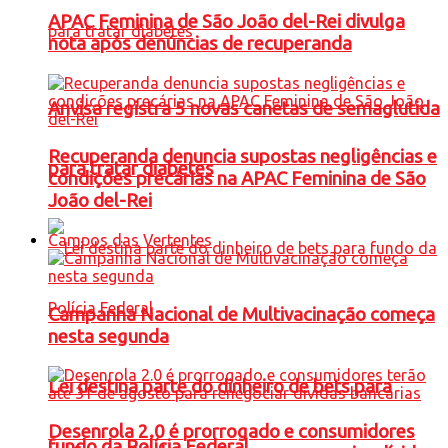
APAC Feminina de São João del-Rei divulga
nota após denúncias de recuperanda
Anvisa registra 5 novas canetas de semaglutida
Recuperanda denuncia supostas negligências e
para tratar diabetes
condições precárias na APAC Feminina de São
João del-Rei
Campos das Vertentes
Campanha Nacional de Multivacinação começa
nesta segunda
Lei destina parte do dinheiro de bets para
Desenrola 2.0 é prorrogado e consumidores
fundo da Polícia Federal