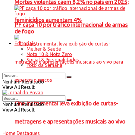
Mortes violentas caem 8,2% no país em 2025;
feminicídios aumentam 4%
PF caça 10 por tráfico internacional de armas
de fogo
Editoriais
Mulher & Saúde
Nota 10 & Nota Zero
Social & Personalidades
Foto da Semana
Nenhum Resultado
View All Result
Cine Instrumental leva exibição de curtas-
Nenhum Resultado
View All Result
metragens e apresentações musicais ao vivo
Home
Destaques