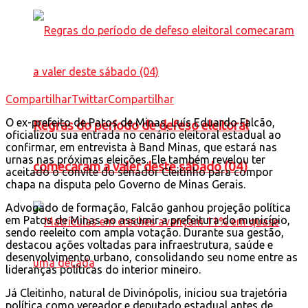
Compartilhar
Twittar
Compartilhar
O ex-prefeito de
Patos de Minas
,
Luís Eduardo Falcão
,
Regras do período de defeso eleitoral
oficializou sua entrada no cenário eleitoral estadual ao
confirmar, em entrevista à
Band Minas
, que estará nas
urnas nas próximas eleições. Ele também revelou ter
comecaram a valer deste sábado (04)
aceitado o convite do senador
Cleitinho
para compor
chapa na disputa pelo Governo de
Minas Gerais
.
Advogado de formação, Falcão ganhou projeção política
em Patos de Minas ao assumir a prefeitura do município,
sendo reeleito com ampla votação. Durante sua gestão,
destacou ações voltadas para infraestrutura, saúde e
desenvolvimento urbano, consolidando seu nome entre as
lideranças políticas do interior mineiro.
Já Cleitinho, natural de
Divinópolis
, iniciou sua trajetória
política como vereador e deputado estadual antes de