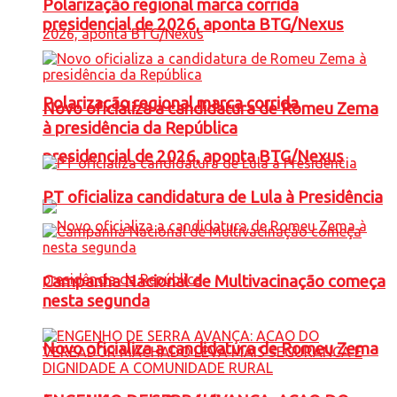
Polarização regional marca corrida
presidencial de 2026, aponta BTG/Nexus
Polarização regional marca corrida
Novo oficializa a candidatura de Romeu Zema
à presidência da República
presidencial de 2026, aponta BTG/Nexus
PT oficializa candidatura de Lula à Presidência
Campanha Nacional de Multivacinação começa
nesta segunda
Novo oficializa a candidatura de Romeu Zema