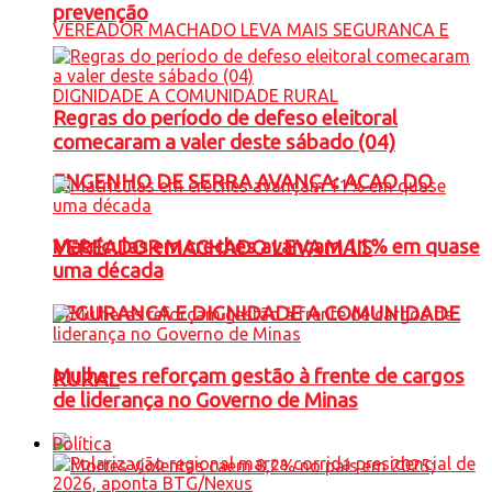
prevenção
Regras do período de defeso eleitoral
comecaram a valer deste sábado (04)
ENGENHO DE SERRA AVANÇA: ACAO DO
Matrículas em creches avançam 11% em quase
VEREADOR MACHADO LEVA MAIS
uma década
SEGURANCA E DIGNIDADE A COMUNIDADE
Mulheres reforçam gestão à frente de cargos
RURAL
de liderança no Governo de Minas
Política