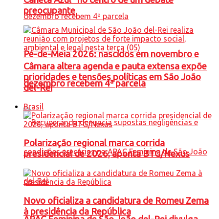
preocupante
Pé-de-Meia 2026: nascidos em novembro e
Câmara altera agenda e pauta extensa expõe
prioridades e tensões políticas em São João
dezembro recebem 4ª parcela
del-Rei
Brasil
Polarização regional marca corrida
presidencial de 2026, aponta BTG/Nexus
Novo oficializa a candidatura de Romeu Zema
à presidência da República