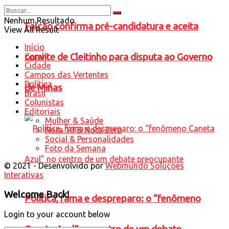
Nenhum Resultado
Falcão confirma pré-candidatura e aceita
View All Result
Início
convite de Cleitinho para disputa ao Governo
Geral
Cidade
Campos das Vertentes
Política
de Minas
Brasil
Colunistas
Editoriais
Mulher & Saúde
Nota 10 & Nota Zero
Social & Personalidades
Foto da Semana
© 2021 - Desenvolvido por
Webmundo Soluções
Interativas
Welcome Back!
Política, fama e despreparo: o “fenômeno
Login to your account below