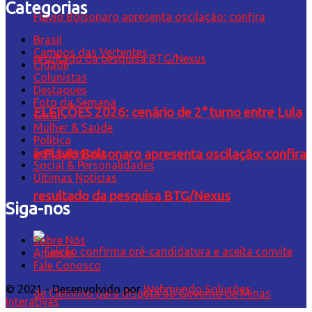
Categorias
Brasil
Campos das Vertentes
Cidade
Colunistas
Destaques
Foto da Semana
ELEIÇÕES 2026: cenário de 2° turno entre Lula
Geral
Mulher & Saúde
Política
Sem categoria
e Flávio Bolsonaro apresenta oscilação; confira
Social & Personalidades
Últimas Notícias
resultado da pesquisa BTG/Nexus
Siga-nos
Sobre Nós
Anuncie
Fale Conosco
© 2021 - Desenvolvido por
Webmundo Soluções
Interativas