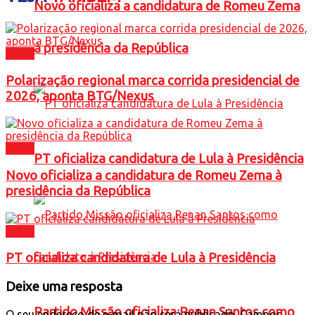
Novo oficializa a candidatura de Romeu Zema
à presidência da República
Brasil
Polarização regional marca corrida presidencial de
2026, aponta BTG/Nexus
Brasil
PT oficializa candidatura de Lula à Presidência
Novo oficializa a candidatura de Romeu Zema à
presidência da República
Brasil
PT oficializa candidatura de Lula à Presidência
Deixe uma resposta
Partido Missão oficializa Renan Santos como
O seu endereço de e-mail não será publicado.
Campos