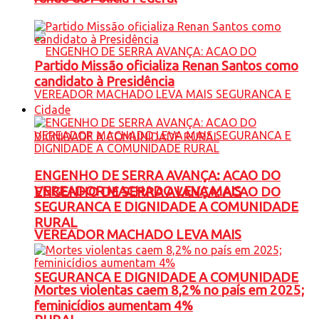
Partido Missão oficializa Renan Santos como
candidato à Presidência
Cidade
ENGENHO DE SERRA AVANÇA: ACAO DO
VEREADOR MACHADO LEVA MAIS
ENGENHO DE SERRA AVANÇA: ACAO DO
SEGURANCA E DIGNIDADE A COMUNIDADE
RURAL
VEREADOR MACHADO LEVA MAIS
SEGURANCA E DIGNIDADE A COMUNIDADE
Mortes violentas caem 8,2% no país em 2025;
feminicídios aumentam 4%