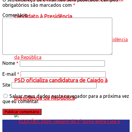
obrigatórios são marcados com
*
Comentário
candidato à Presidência
Nome
*
E-mail
*
PSD oficializa candidatura de Caiado à
Site
Salvar meus dados neste navegador para a próxima vez
presidência da República
que eu comentar.