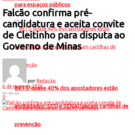
para espaços públicos
Falcão confirma pré-
candidatura e aceita convite
de Cleitinho para disputa ao
Governo de Minas
por
Redação
6 de maio de 2026
BETS: quase 40% dos apostadores estão
0
endividados; SESI e SENAI lançam cartilhas de
prevenção