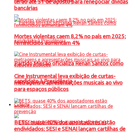
terão até 31 de agosto para renegociar dívidas
bancárias
Mortes violentas caem 8,2% no país em 2025;
feminicídios aumentam 4%
Partido Missão oficializa Renan Santos como
Cine Instrumental leva exibição de curtas-
candidato à Presidência
metragens e apresentações musicais ao vivo
para espaços públicos
Cidade
BETS: quase 40% dos apostadores estão
endividados; SESI e SENAI lançam cartilhas de