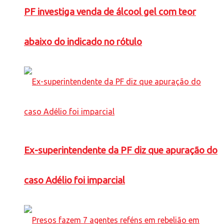
PF investiga venda de álcool gel com teor
abaixo do indicado no rótulo
Ex-superintendente da PF diz que apuração do
caso Adélio foi imparcial