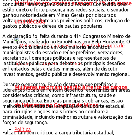
Matrículas em creches avançam 11% em quase
conquistar uma vaga no Senado Federal. Conhecido pelo
estilo direto e forte presença nas redes sociais, o senador
ganhou notoriedade em Minas Gerais por discursos
voltados ao combate aos privilégios políticos, redução de
uma década
gastos públicos e defesa de pautas populares.
A declaração foi feita durante o
41º Congresso Mineiro de
Municípios
, realizado no
ExpoMinas
, em
Belo Horizonte
. O
evento é considerado um dos maiores encontros
municipalistas do estado e reúne prefeitos, vereadores,
secretários, lideranças políticas e representantes de
instituições públicas para debater os principais desafios
enfrentados pelas cidades mineiras, além de discutir
investimentos, gestão pública e desenvolvimento regional.
Durante o encontro, Falcão destacou que prefeitos e
Mulheres reforçam gestão à frente de cargos
lideranças locais enfrentam desafios recorrentes em áreas
consideradas críticas, como infraestrutura, saúde e
segurança pública. Entre as principais cobranças, estão
de liderança no Governo de Minas
melhorias nas estradas, ampliação do suporte estadual
para cirurgias e ações mais firmes no combate à
criminalidade, incluindo melhor estrutura e valorização das
forças de segurança.
Política
Falcão também criticou a carga tributária estadual,