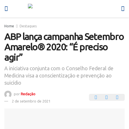
Home
Destaques
ABP lança campanha Setembro
Amarelo® 2020: “É preciso
agir”
A iniciativa conjunta com o Conselho Federal de
Medicina visa a conscientização e prevenção ao
suicídio
por
Redação
2 de setembro de 2021