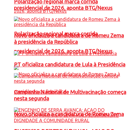
Polarização regional marca corrida
presidencial de 2026, aponta BTG/Nexus
Polarização regional marca corrida
Novo oficializa a candidatura de Romeu Zema
à presidência da República
presidencial de 2026, aponta BTG/Nexus
PT oficializa candidatura de Lula à Presidência
Campanha Nacional de Multivacinação começa
nesta segunda
Novo oficializa a candidatura de Romeu Zema