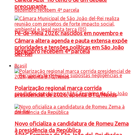
preocupante
Pé-de-Meia 2026: nascidos em novembro e
Câmara altera agenda e pauta extensa expõe
prioridades e tensões políticas em São João
dezembro recebem 4ª parcela
del-Rei
Brasil
Polarização regional marca corrida
presidencial de 2026, aponta BTG/Nexus
Novo oficializa a candidatura de Romeu Zema
à presidência da República