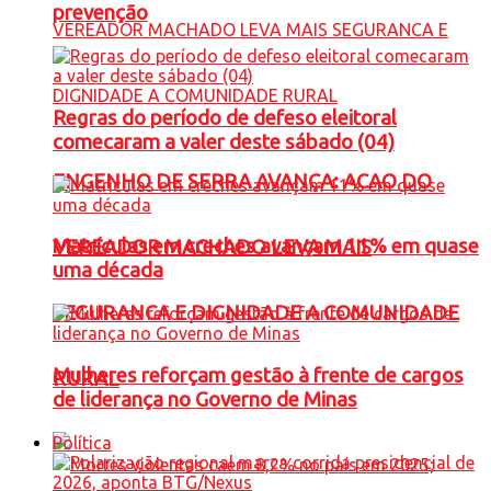
prevenção
Regras do período de defeso eleitoral
comecaram a valer deste sábado (04)
ENGENHO DE SERRA AVANÇA: ACAO DO
Matrículas em creches avançam 11% em quase
VEREADOR MACHADO LEVA MAIS
uma década
SEGURANCA E DIGNIDADE A COMUNIDADE
Mulheres reforçam gestão à frente de cargos
RURAL
de liderança no Governo de Minas
Política