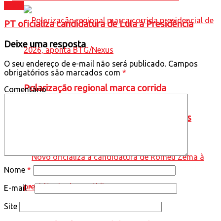
Brasil
PT oficializa candidatura de Lula à Presidência
Deixe uma resposta
O seu endereço de e-mail não será publicado.
Campos
obrigatórios são marcados com
*
Polarização regional marca corrida
Comentário
presidencial de 2026, aponta BTG/Nexus
Nome
*
E-mail
*
Site