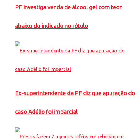
PF investiga venda de álcool gel com teor
abaixo do indicado no rótulo
Ex-superintendente da PF diz que apuração do
caso Adélio foi imparcial