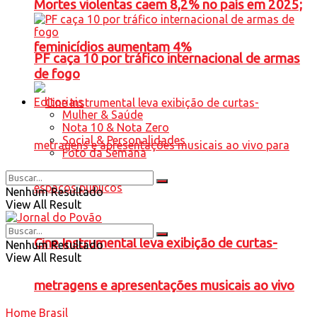
Mortes violentas caem 8,2% no país em 2025;
feminicídios aumentam 4%
PF caça 10 por tráfico internacional de armas
de fogo
Editoriais
Mulher & Saúde
Nota 10 & Nota Zero
Social & Personalidades
Foto da Semana
Nenhum Resultado
View All Result
Cine Instrumental leva exibição de curtas-
Nenhum Resultado
View All Result
metragens e apresentações musicais ao vivo
Home
Brasil