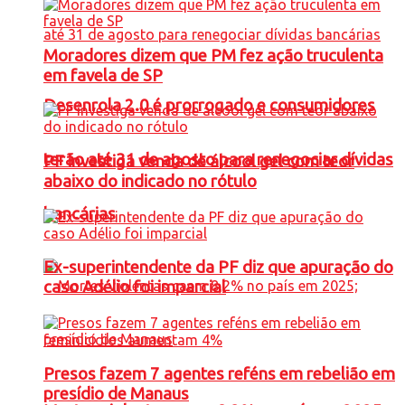
Moradores dizem que PM fez ação truculenta
em favela de SP
Desenrola 2.0 é prorrogado e consumidores
terão até 31 de agosto para renegociar dívidas
PF investiga venda de álcool gel com teor
abaixo do indicado no rótulo
bancárias
Ex-superintendente da PF diz que apuração do
caso Adélio foi imparcial
Presos fazem 7 agentes reféns em rebelião em
presídio de Manaus