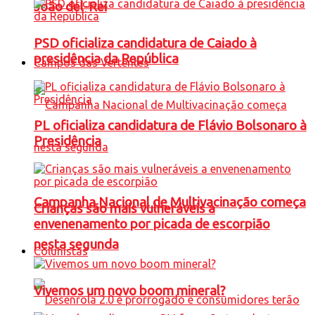
João del-Rei
PSD oficializa candidatura de Caiado à
presidência da República
Campos das Vertentes
PL oficializa candidatura de Flávio Bolsonaro à
Presidência
Campanha Nacional de Multivacinação começa
Crianças são mais vulneráveis a
envenenamento por picada de escorpião
nesta segunda
Colunistas
Vivemos um novo boom mineral?