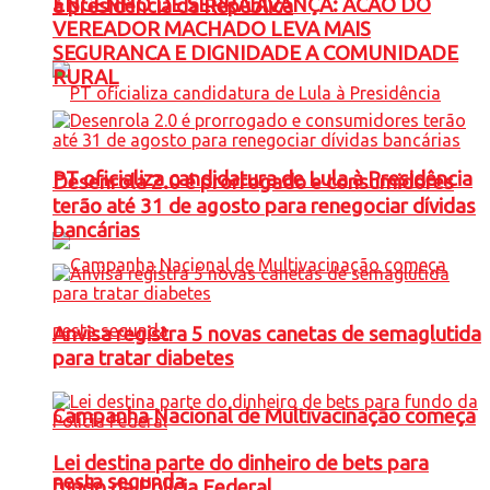
ENGENHO DE SERRA AVANÇA: ACAO DO
à presidência da República
VEREADOR MACHADO LEVA MAIS
SEGURANCA E DIGNIDADE A COMUNIDADE
RURAL
PT oficializa candidatura de Lula à Presidência
Desenrola 2.0 é prorrogado e consumidores
terão até 31 de agosto para renegociar dívidas
bancárias
Anvisa registra 5 novas canetas de semaglutida
para tratar diabetes
Campanha Nacional de Multivacinação começa
Lei destina parte do dinheiro de bets para
nesta segunda
fundo da Polícia Federal