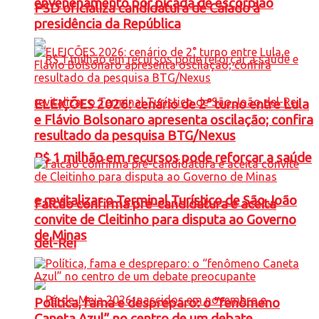
envenenamento por picada de escorpião
PSD oficializa candidatura de Caiado à
presidência da República
ELEIÇÕES 2026: cenário de 2° turno entre Lula
e Flávio Bolsonaro apresenta oscilação; confira
resultado da pesquisa BTG/Nexus
R$ 1 milhão em recursos pode reforçar a saúde
e revitalizar o Terminal Turístico de São João
Falcão confirma pré-candidatura e aceita
convite de Cleitinho para disputa ao Governo
de Minas
del-Rei
Política, fama e despreparo: o “fenômeno
Caneta Azul” no centro de um debate