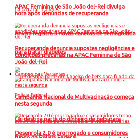
APAC Feminina de São João del-Rei divulga
nota após denúncias de recuperanda
Anvisa registra 5 novas canetas de semaglutida
Recuperanda denuncia supostas negligências e
para tratar diabetes
condições precárias na APAC Feminina de São
João del-Rei
Campos das Vertentes
Campanha Nacional de Multivacinação começa
nesta segunda
Lei destina parte do dinheiro de bets para
Desenrola 2.0 é prorrogado e consumidores
fundo da Polícia Federal