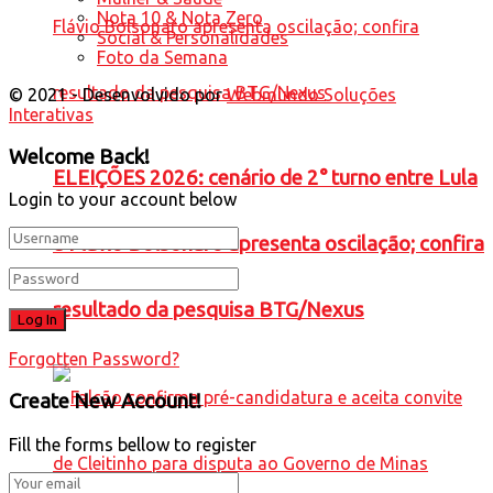
Nota 10 & Nota Zero
Social & Personalidades
Foto da Semana
© 2021 - Desenvolvido por
Webmundo Soluções
Interativas
Welcome Back!
ELEIÇÕES 2026: cenário de 2° turno entre Lula
Login to your account below
e Flávio Bolsonaro apresenta oscilação; confira
resultado da pesquisa BTG/Nexus
Forgotten Password?
Create New Account!
Fill the forms bellow to register