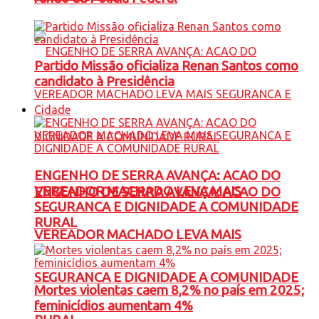
Partido Missão oficializa Renan Santos como
candidato à Presidência
Cidade
ENGENHO DE SERRA AVANÇA: ACAO DO
VEREADOR MACHADO LEVA MAIS
ENGENHO DE SERRA AVANÇA: ACAO DO
SEGURANCA E DIGNIDADE A COMUNIDADE
RURAL
VEREADOR MACHADO LEVA MAIS
SEGURANCA E DIGNIDADE A COMUNIDADE
Mortes violentas caem 8,2% no país em 2025;
feminicídios aumentam 4%