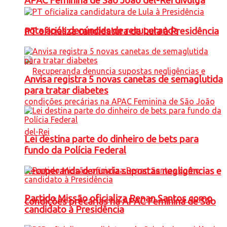
APAC Feminina de São João del-Rei divulga
nota após denúncias de recuperanda
PT oficializa candidatura de Lula à Presidência
Anvisa registra 5 novas canetas de semaglutida
para tratar diabetes
Lei destina parte do dinheiro de bets para
fundo da Polícia Federal
Recuperanda denuncia supostas negligências e
Partido Missão oficializa Renan Santos como
condições precárias na APAC Feminina de São
candidato à Presidência