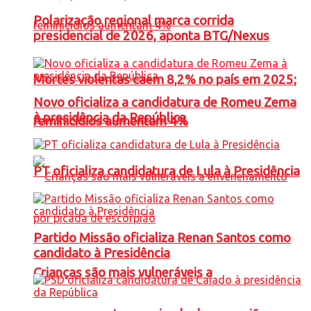
Polarização regional marca corrida
presidencial de 2026, aponta BTG/Nexus
Mortes violentas caem 8,2% no país em 2025;
Novo oficializa a candidatura de Romeu Zema
à presidência da República
feminicídios aumentam 4%
PT oficializa candidatura de Lula à Presidência
Partido Missão oficializa Renan Santos como
candidato à Presidência
Crianças são mais vulneráveis a