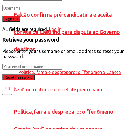
Falcão confirma pré-candidatura e aceita
All fields are required.
Log In
convite de Cleitinho para disputa ao Governo
Retrieve your password
de Minas
Please enter your username or email address to reset your
password.
Log In
Política, fama e despreparo: o “fenômeno