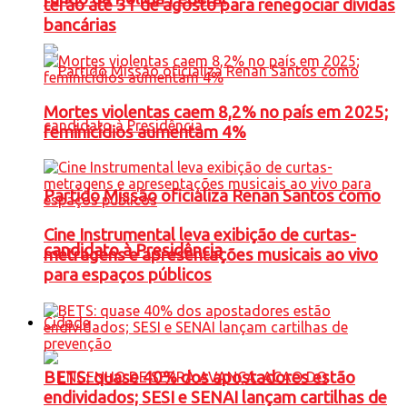
terão até 31 de agosto para renegociar dívidas
bancárias
Mortes violentas caem 8,2% no país em 2025;
feminicídios aumentam 4%
Partido Missão oficializa Renan Santos como
Cine Instrumental leva exibição de curtas-
candidato à Presidência
metragens e apresentações musicais ao vivo
para espaços públicos
Cidade
BETS: quase 40% dos apostadores estão
endividados; SESI e SENAI lançam cartilhas de