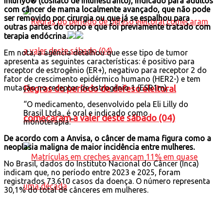
Inluriyo® (tosilato de inlunestranto), indicado para adultos
com câncer de mama localmente avançado, que não pode
ser removido por cirurgia ou que já se espalhou para
outras partes do corpo e que foi previamente tratado com
terapia endócrina.
Em nota, a agência detalhou que esse tipo de tumor
apresenta as seguintes características: é positivo para
receptor de estrogênio (ER+), negativo para receptor 2 do
fator de crescimento epidérmico humano (HER2-) e tem
mutação no receptor de estrogênio 1 (ESR1m).
Regras do período de defeso eleitoral
“O medicamento, desenvolvido pela Eli Lilly do
Brasil Ltda., é oral e indicado como
comecaram a valer deste sábado (04)
monoterapia.”
De acordo com a Anvisa, o câncer de mama figura como a
neoplasia maligna de maior incidência entre mulheres.
No Brasil, dados do Instituto Nacional do Câncer (Inca)
indicam que, no período entre 2023 e 2025, foram
registrados 73.610 casos da doença. O número representa
30,1% do total de cânceres em mulheres.