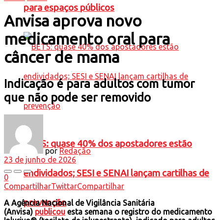
para espaços públicos
Anvisa aprova novo
medicamento oral para
câncer de mama
Indicação é para adultos com tumor
que não pode ser removido
BETS: quase 40% dos apostadores estão
por
Redação
23 de junho de 2026
endividados; SESI e SENAI lançam cartilhas de
0
Compartilhar
Twittar
Compartilhar
prevenção
A Agência Nacional de Vigilância Sanitária
(Anvisa)
publicou
esta semana o registro do medicamento