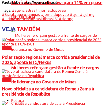
Paula Laboissière/Agencia Brasil
Matrículas em creches avançam 11% em quase
Tags:
#agenciaBrasil #jornaldopovão
#Brasil
#agenciaminas #jornaldopovao #sjdr #sjdrmg
uma década
#ultimasnoticias
#brasil
#brasil61
#sjdrmg
VEJA
TAMBÉM
Brasil
Polarização regional marca corrida presidencial de
2026, aponta BTG/Nexus
Mulheres reforçam gestão à frente de cargos
Brasil
de liderança no Governo de Minas
Novo oficializa a candidatura de Romeu Zema à
presidência da República
Política