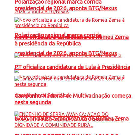
Polarização regional marca corrida
presidencial de 2026, aponta BTG/Nexus
Polarização regional marca corrida
Novo oficializa a candidatura de Romeu Zema
à presidência da República
presidencial de 2026, aponta BTG/Nexus
PT oficializa candidatura de Lula à Presidência
Campanha Nacional de Multivacinação começa
nesta segunda
Novo oficializa a candidatura de Romeu Zema