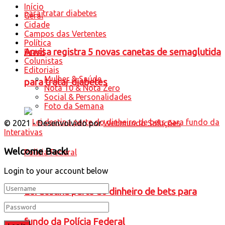
Início
Geral
Cidade
Campos das Vertentes
Política
Anvisa registra 5 novas canetas de semaglutida
Brasil
Colunistas
Editoriais
Mulher & Saúde
para tratar diabetes
Nota 10 & Nota Zero
Social & Personalidades
Foto da Semana
© 2021 - Desenvolvido por
Webmundo Soluções
Interativas
Welcome Back!
Login to your account below
Lei destina parte do dinheiro de bets para
fundo da Polícia Federal