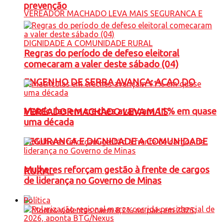
prevenção
Regras do período de defeso eleitoral
comecaram a valer deste sábado (04)
ENGENHO DE SERRA AVANÇA: ACAO DO
Matrículas em creches avançam 11% em quase
VEREADOR MACHADO LEVA MAIS
uma década
SEGURANCA E DIGNIDADE A COMUNIDADE
Mulheres reforçam gestão à frente de cargos
RURAL
de liderança no Governo de Minas
Política