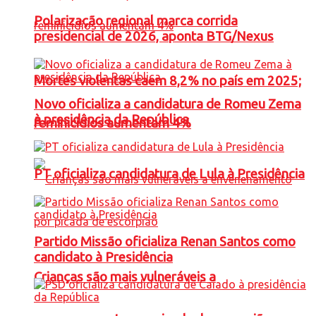
Polarização regional marca corrida
presidencial de 2026, aponta BTG/Nexus
Mortes violentas caem 8,2% no país em 2025;
Novo oficializa a candidatura de Romeu Zema
à presidência da República
feminicídios aumentam 4%
PT oficializa candidatura de Lula à Presidência
Partido Missão oficializa Renan Santos como
candidato à Presidência
Crianças são mais vulneráveis a