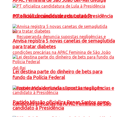
APAC Feminina de São João del-Rei divulga
nota após denúncias de recuperanda
PT oficializa candidatura de Lula à Presidência
Anvisa registra 5 novas canetas de semaglutida
para tratar diabetes
Lei destina parte do dinheiro de bets para
fundo da Polícia Federal
Recuperanda denuncia supostas negligências e
Partido Missão oficializa Renan Santos como
condições precárias na APAC Feminina de São
candidato à Presidência