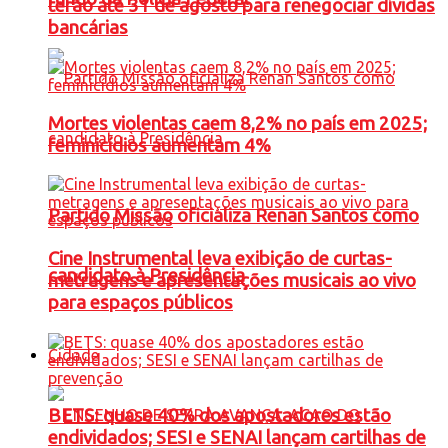
terão até 31 de agosto para renegociar dívidas
bancárias
Mortes violentas caem 8,2% no país em 2025;
feminicídios aumentam 4%
Partido Missão oficializa Renan Santos como
Cine Instrumental leva exibição de curtas-
candidato à Presidência
metragens e apresentações musicais ao vivo
para espaços públicos
Cidade
BETS: quase 40% dos apostadores estão
endividados; SESI e SENAI lançam cartilhas de