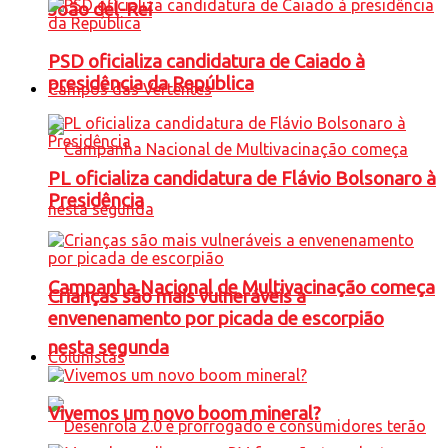
João del-Rei
PSD oficializa candidatura de Caiado à
presidência da República
Campos das Vertentes
PL oficializa candidatura de Flávio Bolsonaro à
Presidência
Campanha Nacional de Multivacinação começa
Crianças são mais vulneráveis a
envenenamento por picada de escorpião
nesta segunda
Colunistas
Vivemos um novo boom mineral?