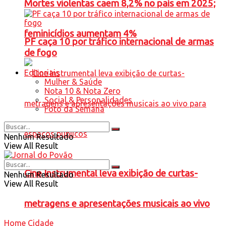
Mortes violentas caem 8,2% no país em 2025;
feminicídios aumentam 4%
PF caça 10 por tráfico internacional de armas
de fogo
Editoriais
Mulher & Saúde
Nota 10 & Nota Zero
Social & Personalidades
Foto da Semana
Nenhum Resultado
View All Result
Cine Instrumental leva exibição de curtas-
Nenhum Resultado
View All Result
metragens e apresentações musicais ao vivo
Home
Cidade