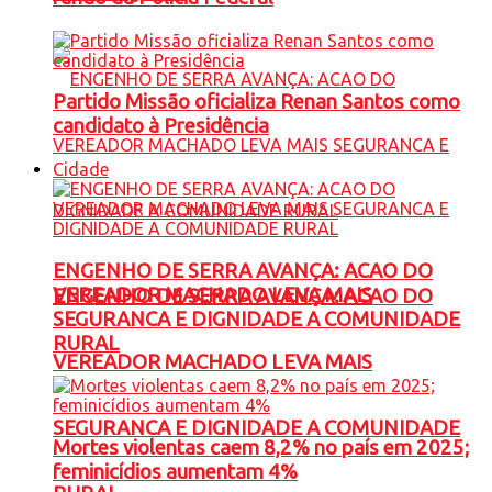
Partido Missão oficializa Renan Santos como
candidato à Presidência
Cidade
ENGENHO DE SERRA AVANÇA: ACAO DO
VEREADOR MACHADO LEVA MAIS
ENGENHO DE SERRA AVANÇA: ACAO DO
SEGURANCA E DIGNIDADE A COMUNIDADE
RURAL
VEREADOR MACHADO LEVA MAIS
SEGURANCA E DIGNIDADE A COMUNIDADE
Mortes violentas caem 8,2% no país em 2025;
feminicídios aumentam 4%