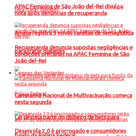
APAC Feminina de São João del-Rei divulga
nota após denúncias de recuperanda
Anvisa registra 5 novas canetas de semaglutida
Recuperanda denuncia supostas negligências e
para tratar diabetes
condições precárias na APAC Feminina de São
João del-Rei
Campos das Vertentes
Campanha Nacional de Multivacinação começa
nesta segunda
Lei destina parte do dinheiro de bets para
Desenrola 2.0 é prorrogado e consumidores
fundo da Polícia Federal