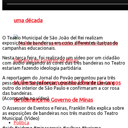
Matrículas em creches avançam 11% em quase
uma década
O Teatro Municipal de São João del Rei realizam
exposições de bandeiras em cores diferentes ilustrando
campanhas educacionais.
Nesta terça feira, foi realizado um vídeo por um cidadão
com áudio alegando as cores das três bandeiras no Teatro
estariam fazendo ideologia partidária.
A reportagem do Jornal do Povão perguntou para três
Mulheres reforçam gestão à frente de cargos
pessoas, um Sanjoanense, uma moradora de Lavras e
outro do interior de São Paulo e confirmaram a cor rosa
das bandeiras.
(Acompanhe no vídeo)
de liderança no Governo de Minas
O Assessor de Eventos e Feiras, Franklin Felix explica sobre
as exposições de bandeiras nos três mastros do Teatro
Municipal. (Vídeo)
Política
#sjdr #sjdrmg #minasgerais #cultura #turismo