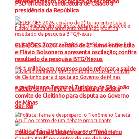
envenenamento por picada de escorpião
PSD oficializa candidatura de Caiado à
presidência da República
ELEIÇÕES 2026: cenário de 2° turno entre Lula
e Flávio Bolsonaro apresenta oscilação; confira
resultado da pesquisa BTG/Nexus
R$ 1 milhão em recursos pode reforçar a saúde
e revitalizar o Terminal Turístico de São João
Falcão confirma pré-candidatura e aceita
convite de Cleitinho para disputa ao Governo
de Minas
del-Rei
Política, fama e despreparo: o “fenômeno
Caneta Azul” no centro de um debate