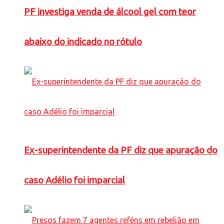
PF investiga venda de álcool gel com teor
abaixo do indicado no rótulo
Ex-superintendente da PF diz que apuração do
caso Adélio foi imparcial