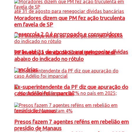
Moradores dizem que PM fez ação truculenta
em favela de SP
Desenrola 2.0 é prorrogado e consumidores
terão até 31 de agosto para renegociar dívidas
PF investiga venda de álcool gel com teor
abaixo do indicado no rótulo
bancárias
Ex-superintendente da PF diz que apuração do
caso Adélio foi imparcial
Presos fazem 7 agentes reféns em rebelião em
presídio de Manaus