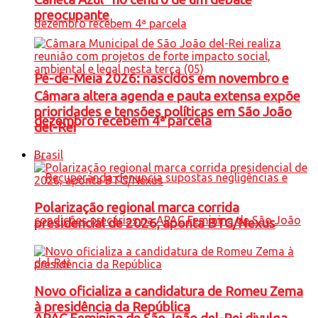
preocupante
Pé-de-Meia 2026: nascidos em novembro e
Câmara altera agenda e pauta extensa expõe
prioridades e tensões políticas em São João
dezembro recebem 4ª parcela
del-Rei
Brasil
Polarização regional marca corrida
presidencial de 2026, aponta BTG/Nexus
Novo oficializa a candidatura de Romeu Zema
à presidência da República