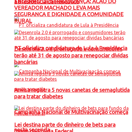
ENGENHO DE SERRA AVANÇA: ACAO DO
à presidência da República
VEREADOR MACHADO LEVA MAIS
SEGURANCA E DIGNIDADE A COMUNIDADE
RURAL
PT oficializa candidatura de Lula à Presidência
Desenrola 2.0 é prorrogado e consumidores
terão até 31 de agosto para renegociar dívidas
bancárias
Anvisa registra 5 novas canetas de semaglutida
para tratar diabetes
Campanha Nacional de Multivacinação começa
Lei destina parte do dinheiro de bets para
nesta segunda
fundo da Polícia Federal