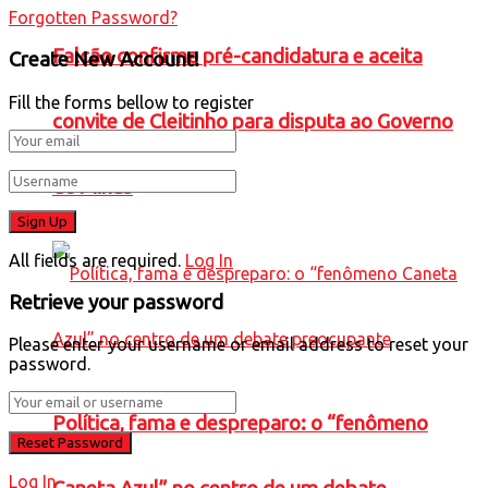
Forgotten Password?
Falcão confirma pré-candidatura e aceita
Create New Account!
Fill the forms bellow to register
convite de Cleitinho para disputa ao Governo
de Minas
All fields are required.
Log In
Retrieve your password
Please enter your username or email address to reset your
password.
Política, fama e despreparo: o “fenômeno
Log In