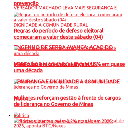
prevenção
Regras do período de defeso eleitoral
comecaram a valer deste sábado (04)
ENGENHO DE SERRA AVANÇA: ACAO DO
Matrículas em creches avançam 11% em quase
VEREADOR MACHADO LEVA MAIS
uma década
SEGURANCA E DIGNIDADE A COMUNIDADE
Mulheres reforçam gestão à frente de cargos
RURAL
de liderança no Governo de Minas
Política