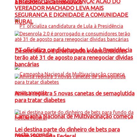
ENGENHO DE SERRA AVANÇA: ACAO DO
à presidência da República
VEREADOR MACHADO LEVA MAIS
SEGURANCA E DIGNIDADE A COMUNIDADE
RURAL
PT oficializa candidatura de Lula à Presidência
Desenrola 2.0 é prorrogado e consumidores
terão até 31 de agosto para renegociar dívidas
bancárias
Anvisa registra 5 novas canetas de semaglutida
para tratar diabetes
Campanha Nacional de Multivacinação começa
Lei destina parte do dinheiro de bets para
nesta segunda
fundo da Polícia Federal