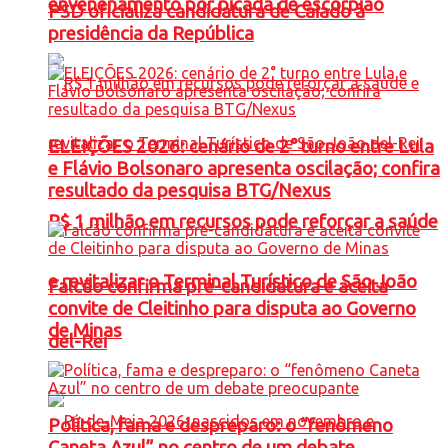
envenenamento por picada de escorpião
PSD oficializa candidatura de Caiado à
presidência da República
ELEIÇÕES 2026: cenário de 2° turno entre Lula
e Flávio Bolsonaro apresenta oscilação; confira
resultado da pesquisa BTG/Nexus
R$ 1 milhão em recursos pode reforçar a saúde
e revitalizar o Terminal Turístico de São João
Falcão confirma pré-candidatura e aceita
convite de Cleitinho para disputa ao Governo
de Minas
del-Rei
Política, fama e despreparo: o “fenômeno
Caneta Azul” no centro de um debate