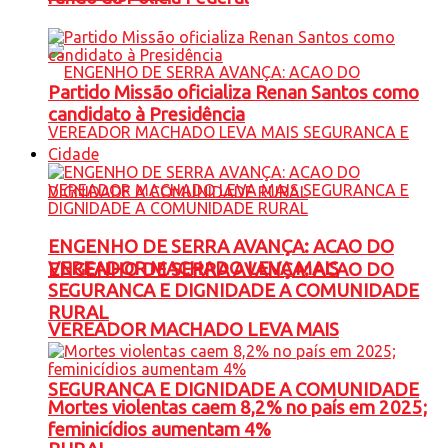
Partido Missão oficializa Renan Santos como
candidato à Presidência
Cidade
ENGENHO DE SERRA AVANÇA: ACAO DO
VEREADOR MACHADO LEVA MAIS
ENGENHO DE SERRA AVANÇA: ACAO DO
SEGURANCA E DIGNIDADE A COMUNIDADE
RURAL
VEREADOR MACHADO LEVA MAIS
SEGURANCA E DIGNIDADE A COMUNIDADE
Mortes violentas caem 8,2% no país em 2025;
feminicídios aumentam 4%