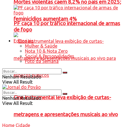
Mortes violentas caem 8,2% no país em 2025;
feminicídios aumentam 4%
PF caça 10 por tráfico internacional de armas
de fogo
Editoriais
Mulher & Saúde
Nota 10 & Nota Zero
Social & Personalidades
Foto da Semana
Nenhum Resultado
View All Result
Cine Instrumental leva exibição de curtas-
Nenhum Resultado
View All Result
metragens e apresentações musicais ao vivo
Home
Cidade