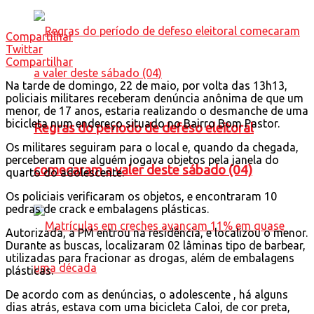
Compartilhar
Twittar
Compartilhar
Na tarde de domingo, 22 de maio, por volta das 13h13,
policiais militares receberam denúncia anônima de que um
menor, de 17 anos, estaria realizando o desmanche de uma
bicicleta num endereço situado no Bairro Bom Pastor.
Regras do período de defeso eleitoral
Os militares seguiram para o local e, quando da chegada,
perceberam que alguém jogava objetos pela janela do
comecaram a valer deste sábado (04)
quarto do adolescente.
Os policiais verificaram os objetos, e encontraram 10
pedras de crack e embalagens plásticas.
Autorizada, a PM entrou na residência, e localizou o menor.
Durante as buscas, localizaram 02 lâminas tipo de barbear,
utilizadas para fracionar as drogas, além de embalagens
plásticas.
De acordo com as denúncias, o adolescente , há alguns
dias atrás, estava com uma bicicleta Caloi, de cor preta,