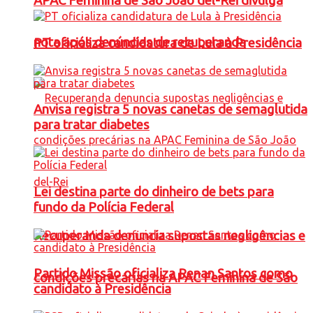
APAC Feminina de São João del-Rei divulga
nota após denúncias de recuperanda
PT oficializa candidatura de Lula à Presidência
Anvisa registra 5 novas canetas de semaglutida
para tratar diabetes
Lei destina parte do dinheiro de bets para
fundo da Polícia Federal
Recuperanda denuncia supostas negligências e
Partido Missão oficializa Renan Santos como
condições precárias na APAC Feminina de São
candidato à Presidência