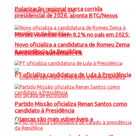
Polarização regional marca corrida
presidencial de 2026, aponta BTG/Nexus
Mortes violentas caem 8,2% no país em 2025;
Novo oficializa a candidatura de Romeu Zema
à presidência da República
feminicídios aumentam 4%
PT oficializa candidatura de Lula à Presidência
Partido Missão oficializa Renan Santos como
candidato à Presidência
Crianças são mais vulneráveis a