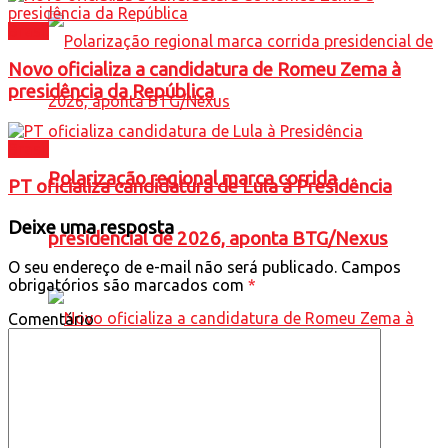
Brasil
Novo oficializa a candidatura de Romeu Zema à
presidência da República
Brasil
Polarização regional marca corrida
PT oficializa candidatura de Lula à Presidência
Deixe uma resposta
presidencial de 2026, aponta BTG/Nexus
O seu endereço de e-mail não será publicado.
Campos
obrigatórios são marcados com
*
Comentário