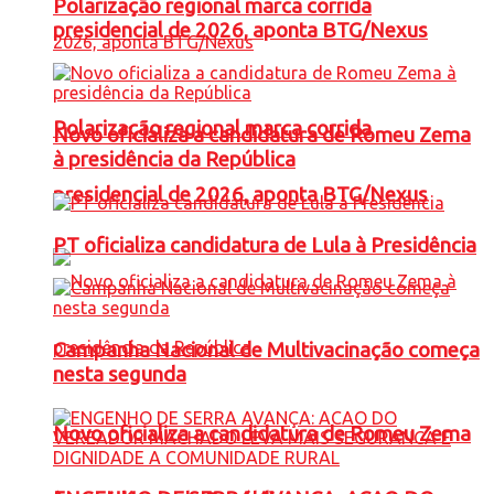
Polarização regional marca corrida
presidencial de 2026, aponta BTG/Nexus
Polarização regional marca corrida
Novo oficializa a candidatura de Romeu Zema
à presidência da República
presidencial de 2026, aponta BTG/Nexus
PT oficializa candidatura de Lula à Presidência
Campanha Nacional de Multivacinação começa
nesta segunda
Novo oficializa a candidatura de Romeu Zema