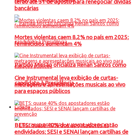
terão até 31 de agosto para renegociar dívidas
bancárias
Mortes violentas caem 8,2% no país em 2025;
feminicídios aumentam 4%
Partido Missão oficializa Renan Santos como
Cine Instrumental leva exibição de curtas-
candidato à Presidência
metragens e apresentações musicais ao vivo
para espaços públicos
Cidade
BETS: quase 40% dos apostadores estão
endividados; SESI e SENAI lançam cartilhas de