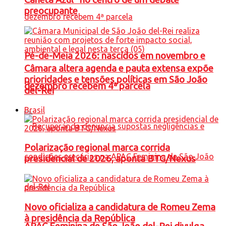
preocupante
Pé-de-Meia 2026: nascidos em novembro e
Câmara altera agenda e pauta extensa expõe
prioridades e tensões políticas em São João
dezembro recebem 4ª parcela
del-Rei
Brasil
Polarização regional marca corrida
presidencial de 2026, aponta BTG/Nexus
Novo oficializa a candidatura de Romeu Zema
à presidência da República