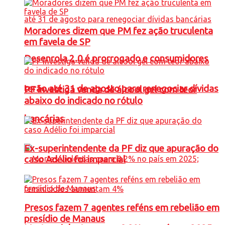
Moradores dizem que PM fez ação truculenta
em favela de SP
Desenrola 2.0 é prorrogado e consumidores
terão até 31 de agosto para renegociar dívidas
PF investiga venda de álcool gel com teor
abaixo do indicado no rótulo
bancárias
Ex-superintendente da PF diz que apuração do
caso Adélio foi imparcial
Presos fazem 7 agentes reféns em rebelião em
presídio de Manaus