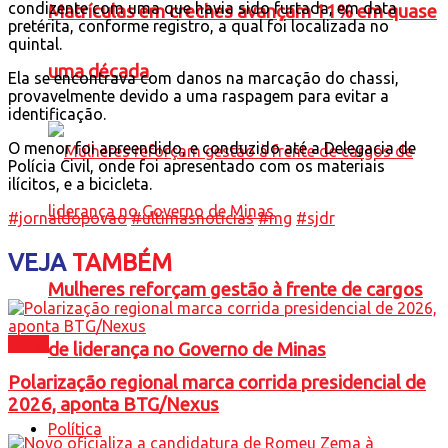
condizente com uma que havia sido furtada, em data
Matrículas em creches avançam 11% em quase
pretérita, conforme registro, a qual foi localizada no
quintal.
uma década
Ela se encontrava com danos na marcação do chassi,
provavelmente devido a uma raspagem para evitar a
identificação.
O menor foi apreendido, e conduzido até a Delegacia de
Polícia Civil, onde foi apresentado com os materiais
ilícitos, e a bicicleta.
#jornaldopovao
#ultimasnoticias
#mg
#sjdr
VEJA
TAMBÉM
Mulheres reforçam gestão à frente de cargos
Brasil
de liderança no Governo de Minas
Polarização regional marca corrida presidencial de
2026, aponta BTG/Nexus
Política