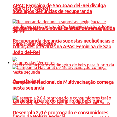
APAC Feminina de São João del-Rei divulga
nota após denúncias de recuperanda
Anvisa registra 5 novas canetas de semaglutida
Recuperanda denuncia supostas negligências e
para tratar diabetes
condições precárias na APAC Feminina de São
João del-Rei
Campos das Vertentes
Campanha Nacional de Multivacinação começa
nesta segunda
Lei destina parte do dinheiro de bets para
Desenrola 2.0 é prorrogado e consumidores
fundo da Polícia Federal