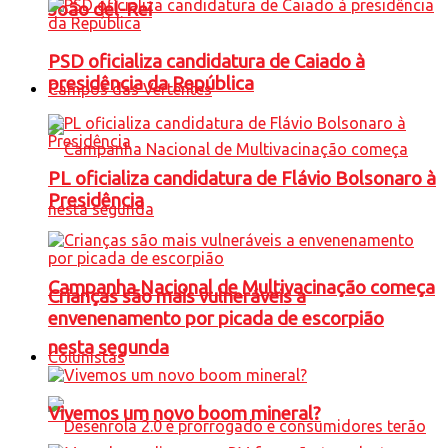
João del-Rei
PSD oficializa candidatura de Caiado à
presidência da República
Campos das Vertentes
PL oficializa candidatura de Flávio Bolsonaro à
Presidência
Campanha Nacional de Multivacinação começa
Crianças são mais vulneráveis a
envenenamento por picada de escorpião
nesta segunda
Colunistas
Vivemos um novo boom mineral?