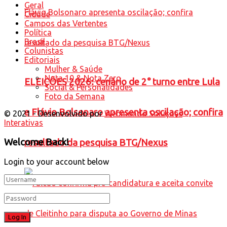
Geral
Cidade
Campos das Vertentes
Política
Brasil
Colunistas
Editoriais
Mulher & Saúde
Nota 10 & Nota Zero
ELEIÇÕES 2026: cenário de 2° turno entre Lula
Social & Personalidades
Foto da Semana
e Flávio Bolsonaro apresenta oscilação; confira
© 2021 - Desenvolvido por
Webmundo Soluções
Interativas
Welcome Back!
resultado da pesquisa BTG/Nexus
Login to your account below