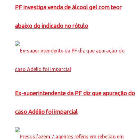
PF investiga venda de álcool gel com teor
abaixo do indicado no rótulo
Ex-superintendente da PF diz que apuração do
caso Adélio foi imparcial