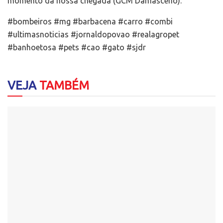
momento da nossa chegada (GCM Damasceno).
#bombeiros #mg #barbacena #carro #combi
#ultimasnoticias #jornaldopovao #realagropet
#banhoetosa #pets #cao #gato #sjdr
VEJA
TAMBÉM