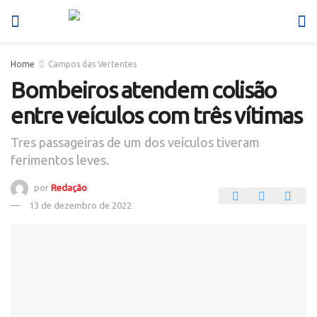
Home
Campos das Vertentes
Bombeiros atendem colisão
entre veículos com três vítimas
Tres passageiras de um dos veículos tiveram
ferimentos leves.
por
Redação
13 de dezembro de 2022