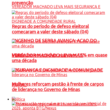
prevenção
Regras do período de defeso eleitoral
comecaram a valer deste sábado (04)
ENGENHO DE SERRA AVANÇA: ACAO DO
Matrículas em creches avançam 11% em quase
VEREADOR MACHADO LEVA MAIS
uma década
SEGURANCA E DIGNIDADE A COMUNIDADE
Mulheres reforçam gestão à frente de cargos
RURAL
de liderança no Governo de Minas
Política