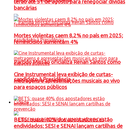
terão até 31 de agosto para renegociar dívidas
bancárias
Mortes violentas caem 8,2% no país em 2025;
feminicídios aumentam 4%
Partido Missão oficializa Renan Santos como
Cine Instrumental leva exibição de curtas-
candidato à Presidência
metragens e apresentações musicais ao vivo
para espaços públicos
Cidade
BETS: quase 40% dos apostadores estão
endividados; SESI e SENAI lançam cartilhas de