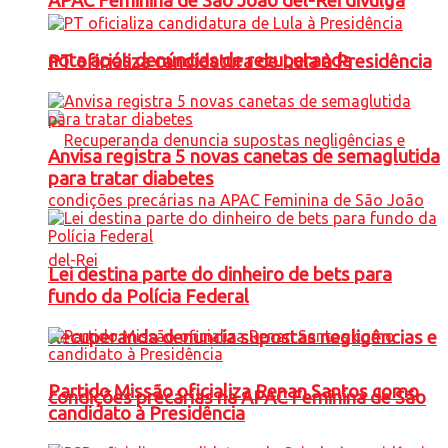
APAC Feminina de São João del-Rei divulga
nota após denúncias de recuperanda
PT oficializa candidatura de Lula à Presidência
Anvisa registra 5 novas canetas de semaglutida
para tratar diabetes
Lei destina parte do dinheiro de bets para
fundo da Polícia Federal
Recuperanda denuncia supostas negligências e
Partido Missão oficializa Renan Santos como
condições precárias na APAC Feminina de São
candidato à Presidência