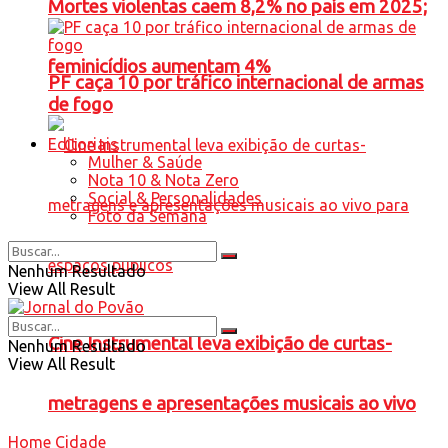
Mortes violentas caem 8,2% no país em 2025;
feminicídios aumentam 4%
PF caça 10 por tráfico internacional de armas
de fogo
Editoriais
Mulher & Saúde
Nota 10 & Nota Zero
Social & Personalidades
Foto da Semana
Nenhum Resultado
View All Result
Cine Instrumental leva exibição de curtas-
Nenhum Resultado
View All Result
metragens e apresentações musicais ao vivo
Home
Cidade