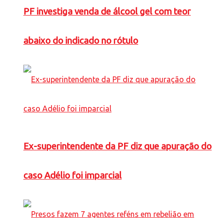
PF investiga venda de álcool gel com teor
abaixo do indicado no rótulo
Ex-superintendente da PF diz que apuração do
caso Adélio foi imparcial