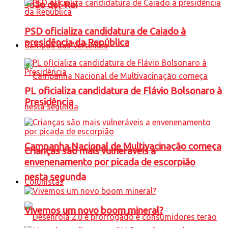
João del-Rei
PSD oficializa candidatura de Caiado à
presidência da República
Campos das Vertentes
PL oficializa candidatura de Flávio Bolsonaro à
Presidência
Campanha Nacional de Multivacinação começa
Crianças são mais vulneráveis a
envenenamento por picada de escorpião
nesta segunda
Colunistas
Vivemos um novo boom mineral?