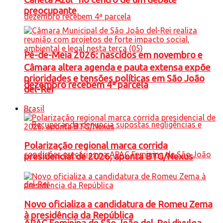
preocupante
Pé-de-Meia 2026: nascidos em novembro e
Câmara altera agenda e pauta extensa expõe
prioridades e tensões políticas em São João
dezembro recebem 4ª parcela
del-Rei
Brasil
Polarização regional marca corrida
presidencial de 2026, aponta BTG/Nexus
Novo oficializa a candidatura de Romeu Zema
à presidência da República