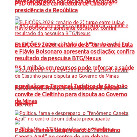
envenenamento por picada de escorpião
PSD oficializa candidatura de Caiado à
presidência da República
ELEIÇÕES 2026: cenário de 2° turno entre Lula
e Flávio Bolsonaro apresenta oscilação; confira
resultado da pesquisa BTG/Nexus
R$ 1 milhão em recursos pode reforçar a saúde
e revitalizar o Terminal Turístico de São João
Falcão confirma pré-candidatura e aceita
convite de Cleitinho para disputa ao Governo
de Minas
del-Rei
Política, fama e despreparo: o “fenômeno
Caneta Azul” no centro de um debate