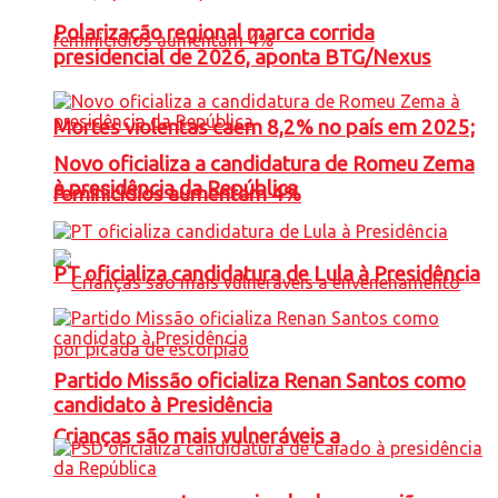
Polarização regional marca corrida
presidencial de 2026, aponta BTG/Nexus
Mortes violentas caem 8,2% no país em 2025;
Novo oficializa a candidatura de Romeu Zema
à presidência da República
feminicídios aumentam 4%
PT oficializa candidatura de Lula à Presidência
Partido Missão oficializa Renan Santos como
candidato à Presidência
Crianças são mais vulneráveis a