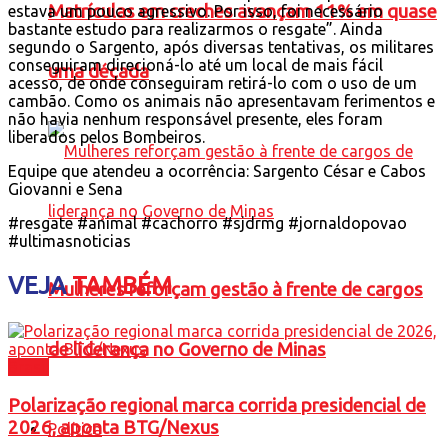
Matrículas em creches avançam 11% em quase
estava um pouco agressivo. Por isso, foi necessário
bastante estudo para realizarmos o resgate”. Ainda
segundo o Sargento, após diversas tentativas, os militares
conseguiram direcioná-lo até um local de mais fácil
uma década
acesso, de onde conseguiram retirá-lo com o uso de um
cambão. Como os animais não apresentavam ferimentos e
não havia nenhum responsável presente, eles foram
liberados pelos Bombeiros.
Equipe que atendeu a ocorrência: Sargento César e Cabos
Giovanni e Sena
#resgate #animal #cachorro #sjdrmg #jornaldopovao
#ultimasnoticias
VEJA
TAMBÉM
Mulheres reforçam gestão à frente de cargos
de liderança no Governo de Minas
Brasil
Polarização regional marca corrida presidencial de
2026, aponta BTG/Nexus
Política