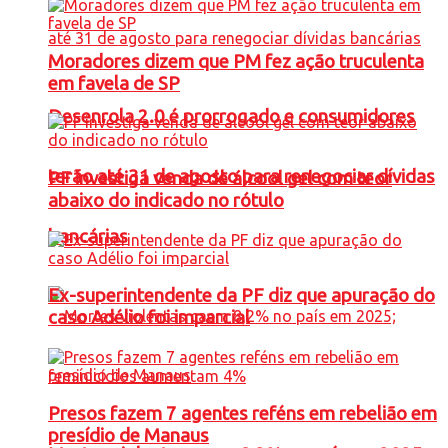
Moradores dizem que PM fez ação truculenta
em favela de SP
Desenrola 2.0 é prorrogado e consumidores
terão até 31 de agosto para renegociar dívidas
PF investiga venda de álcool gel com teor
abaixo do indicado no rótulo
bancárias
Ex-superintendente da PF diz que apuração do
caso Adélio foi imparcial
Presos fazem 7 agentes reféns em rebelião em
presídio de Manaus