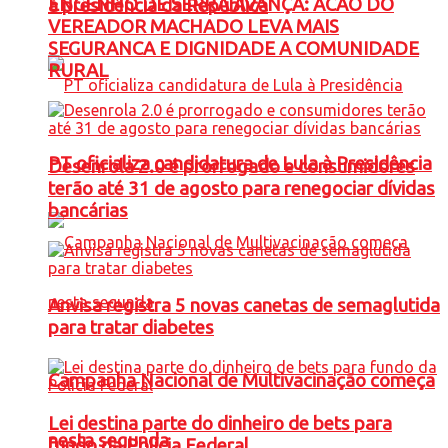
ENGENHO DE SERRA AVANÇA: ACAO DO
à presidência da República
VEREADOR MACHADO LEVA MAIS
SEGURANCA E DIGNIDADE A COMUNIDADE
RURAL
PT oficializa candidatura de Lula à Presidência
Desenrola 2.0 é prorrogado e consumidores
terão até 31 de agosto para renegociar dívidas
bancárias
Anvisa registra 5 novas canetas de semaglutida
para tratar diabetes
Campanha Nacional de Multivacinação começa
Lei destina parte do dinheiro de bets para
nesta segunda
fundo da Polícia Federal