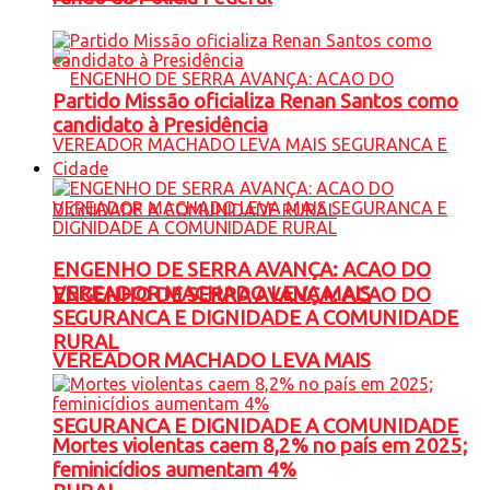
Partido Missão oficializa Renan Santos como
candidato à Presidência
Cidade
ENGENHO DE SERRA AVANÇA: ACAO DO
VEREADOR MACHADO LEVA MAIS
ENGENHO DE SERRA AVANÇA: ACAO DO
SEGURANCA E DIGNIDADE A COMUNIDADE
RURAL
VEREADOR MACHADO LEVA MAIS
SEGURANCA E DIGNIDADE A COMUNIDADE
Mortes violentas caem 8,2% no país em 2025;
feminicídios aumentam 4%