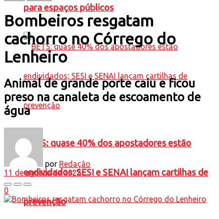
para espaços públicos
Bombeiros resgatam
cachorro no Córrego do
Lenheiro
Animal de grande porte caiu e ficou
preso na canaleta de escoamento de
água
BETS: quase 40% dos apostadores estão
por
Redação
endividados; SESI e SENAI lançam cartilhas de
11 de agosto de 2022
0
prevenção