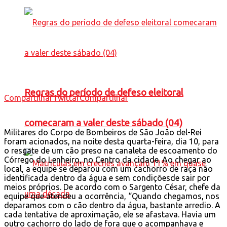
Regras do período de defeso eleitoral
Compartilhar
Twittar
Compartilhar
comecaram a valer deste sábado (04)
Militares do Corpo de Bombeiros de São João del-Rei
foram acionados, na noite desta quarta-feira, dia 10, para
o resgate de um cão preso na canaleta de escoamento do
Córrego do Lenheiro, no Centro da cidade. Ao chegar ao
local, a equipe se deparou com um cachorro de raça não
identificada dentro da água e sem condiçõesde sair por
meios próprios. De acordo com o Sargento César, chefe da
equipe que atendeu a ocorrência, “Quando chegamos, nos
deparamos com o cão dentro da água, bastante arredio. A
cada tentativa de aproximação, ele se afastava. Havia um
outro cachorro do lado de fora que o acompanhava e