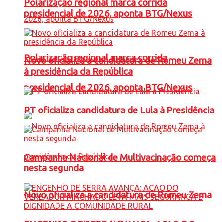
Polarização regional marca corrida
presidencial de 2026, aponta BTG/Nexus
Polarização regional marca corrida
Novo oficializa a candidatura de Romeu Zema
à presidência da República
presidencial de 2026, aponta BTG/Nexus
PT oficializa candidatura de Lula à Presidência
Campanha Nacional de Multivacinação começa
nesta segunda
Novo oficializa a candidatura de Romeu Zema