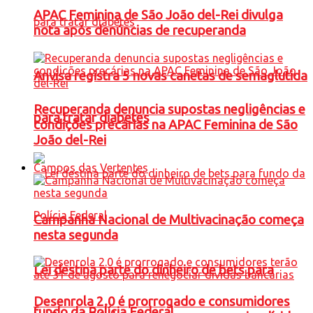
APAC Feminina de São João del-Rei divulga
nota após denúncias de recuperanda
Anvisa registra 5 novas canetas de semaglutida
Recuperanda denuncia supostas negligências e
para tratar diabetes
condições precárias na APAC Feminina de São
João del-Rei
Campos das Vertentes
Campanha Nacional de Multivacinação começa
nesta segunda
Lei destina parte do dinheiro de bets para
Desenrola 2.0 é prorrogado e consumidores
fundo da Polícia Federal