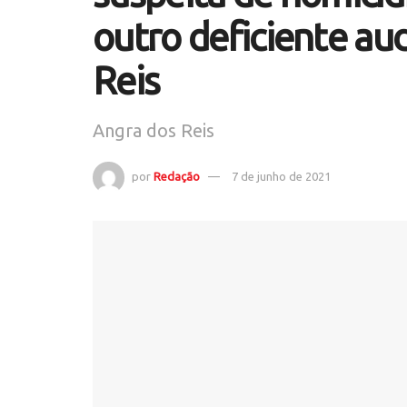
outro deficiente au
Reis
Angra dos Reis
por
Redação
7 de junho de 2021