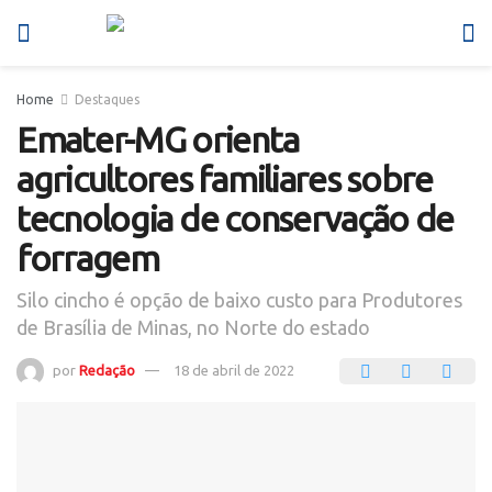
Home
Destaques
Emater-MG orienta
agricultores familiares sobre
tecnologia de conservação de
forragem
Silo cincho é opção de baixo custo para Produtores
de Brasília de Minas, no Norte do estado
por
Redação
18 de abril de 2022