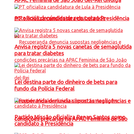
APAC Feminina de São João del-Rei divulga
nota após denúncias de recuperanda
PT oficializa candidatura de Lula à Presidência
Anvisa registra 5 novas canetas de semaglutida
para tratar diabetes
Lei destina parte do dinheiro de bets para
fundo da Polícia Federal
Recuperanda denuncia supostas negligências e
Partido Missão oficializa Renan Santos como
condições precárias na APAC Feminina de São
candidato à Presidência