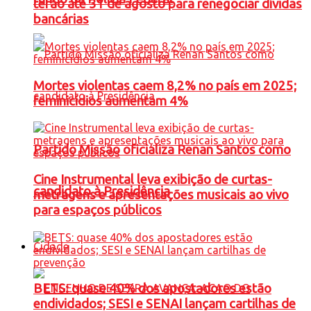
terão até 31 de agosto para renegociar dívidas
bancárias
Mortes violentas caem 8,2% no país em 2025;
feminicídios aumentam 4%
Partido Missão oficializa Renan Santos como
Cine Instrumental leva exibição de curtas-
candidato à Presidência
metragens e apresentações musicais ao vivo
para espaços públicos
Cidade
BETS: quase 40% dos apostadores estão
endividados; SESI e SENAI lançam cartilhas de