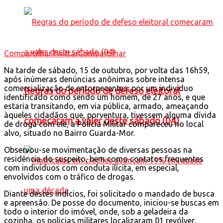
Compartilhar
Twittar
Compartilhar
Na tarde de sábado, 15 de outubro, por volta das 16h59,
após inúmeras denúncias anônimas sobre intensa
comercialização de entorpecentes, por um indivíduo
Regras do período de defeso eleitoral
identificado como sendo um homem, de 27 anos, e que
estaria transitando, em via pública, armado, ameaçando
àqueles cidadãos que, porventura, tivessem alguma dívida
comecaram a valer deste sábado (04)
de droga com ele, a Policia Militar compareceu no local
alvo, situado no Bairro Guarda-Mor.
Observou-se movimentação de diversas pessoas na
residência do suspeito, bem como contatos frequentes
com indivíduos com conduta ilícita, em especial,
envolvidos com o tráfico de drogas.
Diante destes indícios, foi solicitado o mandado de busca
e apreensão. De posse do documento, iniciou-se buscas em
todo o interior do imóvel, onde, sob a geladeira da
cozinha, os policias militares localizaram 01 revólver,