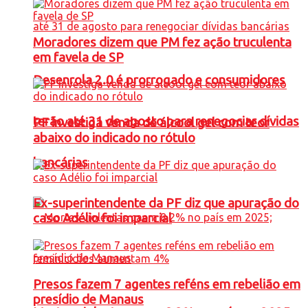
Moradores dizem que PM fez ação truculenta
em favela de SP
Desenrola 2.0 é prorrogado e consumidores
terão até 31 de agosto para renegociar dívidas
PF investiga venda de álcool gel com teor
abaixo do indicado no rótulo
bancárias
Ex-superintendente da PF diz que apuração do
caso Adélio foi imparcial
Presos fazem 7 agentes reféns em rebelião em
presídio de Manaus