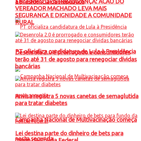
ENGENHO DE SERRA AVANÇA: ACAO DO
à presidência da República
VEREADOR MACHADO LEVA MAIS
SEGURANCA E DIGNIDADE A COMUNIDADE
RURAL
PT oficializa candidatura de Lula à Presidência
Desenrola 2.0 é prorrogado e consumidores
terão até 31 de agosto para renegociar dívidas
bancárias
Anvisa registra 5 novas canetas de semaglutida
para tratar diabetes
Campanha Nacional de Multivacinação começa
Lei destina parte do dinheiro de bets para
nesta segunda
fundo da Polícia Federal