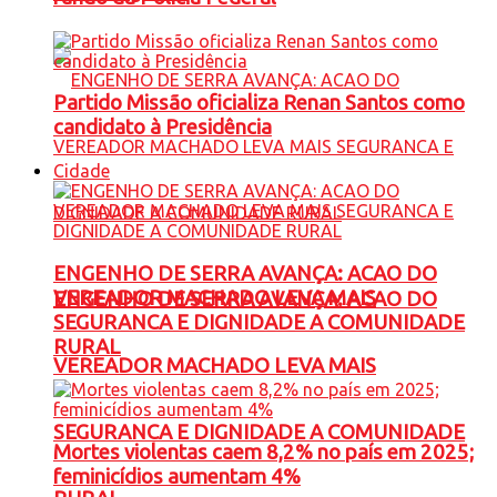
Partido Missão oficializa Renan Santos como
candidato à Presidência
Cidade
ENGENHO DE SERRA AVANÇA: ACAO DO
VEREADOR MACHADO LEVA MAIS
ENGENHO DE SERRA AVANÇA: ACAO DO
SEGURANCA E DIGNIDADE A COMUNIDADE
RURAL
VEREADOR MACHADO LEVA MAIS
SEGURANCA E DIGNIDADE A COMUNIDADE
Mortes violentas caem 8,2% no país em 2025;
feminicídios aumentam 4%