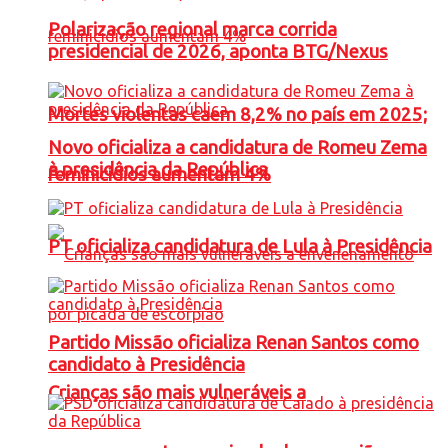
Polarização regional marca corrida
presidencial de 2026, aponta BTG/Nexus
Mortes violentas caem 8,2% no país em 2025;
Novo oficializa a candidatura de Romeu Zema
à presidência da República
feminicídios aumentam 4%
PT oficializa candidatura de Lula à Presidência
Partido Missão oficializa Renan Santos como
candidato à Presidência
Crianças são mais vulneráveis a