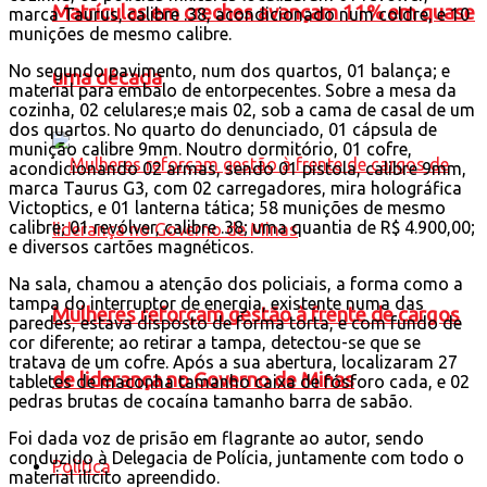
Matrículas em creches avançam 11% em quase
marca Taurus, calibre .38, acondicionado num coldre, e 10
munições de mesmo calibre.
No segundo pavimento, num dos quartos, 01 balança; e
uma década
material para embalo de entorpecentes. Sobre a mesa da
cozinha, 02 celulares;e mais 02, sob a cama de casal de um
dos quartos. No quarto do denunciado, 01 cápsula de
munição calibre 9mm. Noutro dormitório, 01 cofre,
acondicionando 02 armas, sendo 01 pistola, calibre 9mm,
marca Taurus G3, com 02 carregadores, mira holográfica
Victoptics, e 01 lanterna tática; 58 munições de mesmo
calibre; 01 revólver, calibre .38; uma quantia de R$ 4.900,00;
e diversos cartões magnéticos.
Na sala, chamou a atenção dos policiais, a forma como a
tampa do interruptor de energia, existente numa das
Mulheres reforçam gestão à frente de cargos
paredes, estava disposto de forma torta, e com fundo de
cor diferente; ao retirar a tampa, detectou-se que se
tratava de um cofre. Após a sua abertura, localizaram 27
de liderança no Governo de Minas
tabletes de maconha tamanho caixa de fósforo cada, e 02
pedras brutas de cocaína tamanho barra de sabão.
Foi dada voz de prisão em flagrante ao autor, sendo
conduzido à Delegacia de Polícia, juntamente com todo o
Política
material ilícito apreendido.