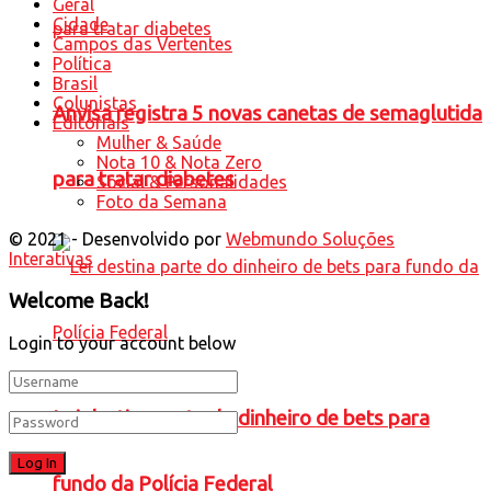
Geral
Cidade
Campos das Vertentes
Política
Brasil
Colunistas
Anvisa registra 5 novas canetas de semaglutida
Editoriais
Mulher & Saúde
Nota 10 & Nota Zero
para tratar diabetes
Social & Personalidades
Foto da Semana
© 2021 - Desenvolvido por
Webmundo Soluções
Interativas
Welcome Back!
Login to your account below
Lei destina parte do dinheiro de bets para
fundo da Polícia Federal