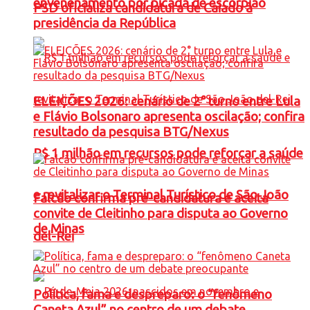
envenenamento por picada de escorpião
PSD oficializa candidatura de Caiado à
presidência da República
ELEIÇÕES 2026: cenário de 2° turno entre Lula
e Flávio Bolsonaro apresenta oscilação; confira
resultado da pesquisa BTG/Nexus
R$ 1 milhão em recursos pode reforçar a saúde
e revitalizar o Terminal Turístico de São João
Falcão confirma pré-candidatura e aceita
convite de Cleitinho para disputa ao Governo
de Minas
del-Rei
Política, fama e despreparo: o “fenômeno
Caneta Azul” no centro de um debate