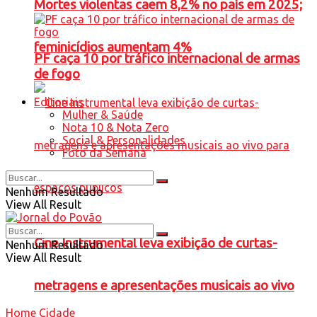
Mortes violentas caem 8,2% no país em 2025;
feminicídios aumentam 4%
PF caça 10 por tráfico internacional de armas
de fogo
Editoriais
Mulher & Saúde
Nota 10 & Nota Zero
Social & Personalidades
Foto da Semana
Nenhum Resultado
View All Result
Cine Instrumental leva exibição de curtas-
Nenhum Resultado
View All Result
metragens e apresentações musicais ao vivo
Home
Cidade