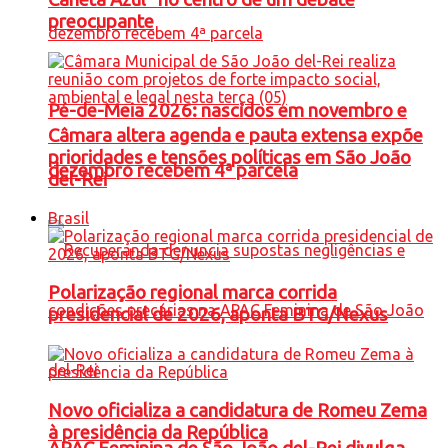
preocupante
Pé-de-Meia 2026: nascidos em novembro e
Câmara altera agenda e pauta extensa expõe
prioridades e tensões políticas em São João
dezembro recebem 4ª parcela
del-Rei
Brasil
Polarização regional marca corrida
presidencial de 2026, aponta BTG/Nexus
Novo oficializa a candidatura de Romeu Zema
à presidência da República