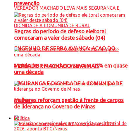
prevenção
Regras do período de defeso eleitoral
comecaram a valer deste sábado (04)
ENGENHO DE SERRA AVANÇA: ACAO DO
Matrículas em creches avançam 11% em quase
VEREADOR MACHADO LEVA MAIS
uma década
SEGURANCA E DIGNIDADE A COMUNIDADE
Mulheres reforçam gestão à frente de cargos
RURAL
de liderança no Governo de Minas
Política