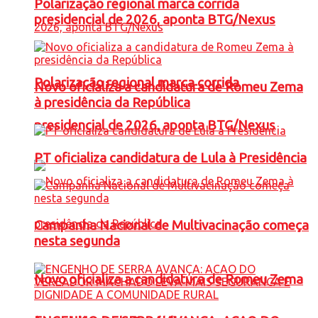
Polarização regional marca corrida
presidencial de 2026, aponta BTG/Nexus
Polarização regional marca corrida
Novo oficializa a candidatura de Romeu Zema
à presidência da República
presidencial de 2026, aponta BTG/Nexus
PT oficializa candidatura de Lula à Presidência
Campanha Nacional de Multivacinação começa
nesta segunda
Novo oficializa a candidatura de Romeu Zema