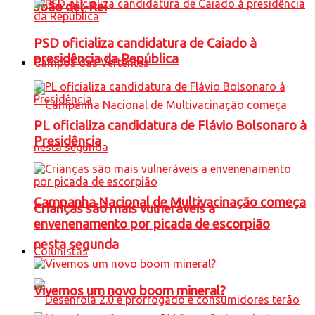
João del-Rei
PSD oficializa candidatura de Caiado à
presidência da República
Campos das Vertentes
PL oficializa candidatura de Flávio Bolsonaro à
Presidência
Campanha Nacional de Multivacinação começa
Crianças são mais vulneráveis a
envenenamento por picada de escorpião
nesta segunda
Colunistas
Vivemos um novo boom mineral?