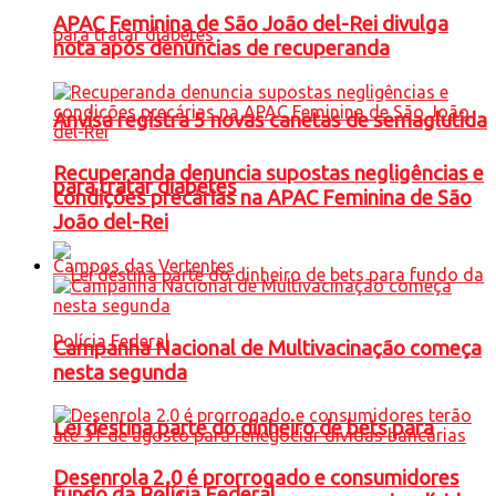
APAC Feminina de São João del-Rei divulga
nota após denúncias de recuperanda
Anvisa registra 5 novas canetas de semaglutida
Recuperanda denuncia supostas negligências e
para tratar diabetes
condições precárias na APAC Feminina de São
João del-Rei
Campos das Vertentes
Campanha Nacional de Multivacinação começa
nesta segunda
Lei destina parte do dinheiro de bets para
Desenrola 2.0 é prorrogado e consumidores
fundo da Polícia Federal