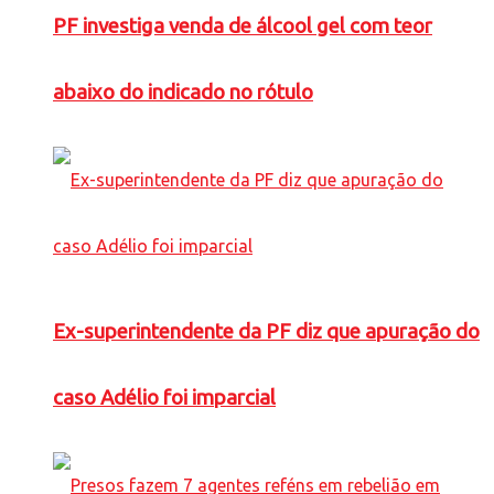
PF investiga venda de álcool gel com teor
abaixo do indicado no rótulo
Ex-superintendente da PF diz que apuração do
caso Adélio foi imparcial