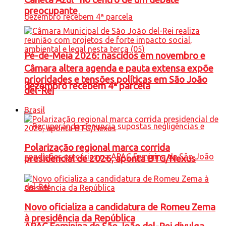
preocupante
Pé-de-Meia 2026: nascidos em novembro e
Câmara altera agenda e pauta extensa expõe
prioridades e tensões políticas em São João
dezembro recebem 4ª parcela
del-Rei
Brasil
Polarização regional marca corrida
presidencial de 2026, aponta BTG/Nexus
Novo oficializa a candidatura de Romeu Zema
à presidência da República