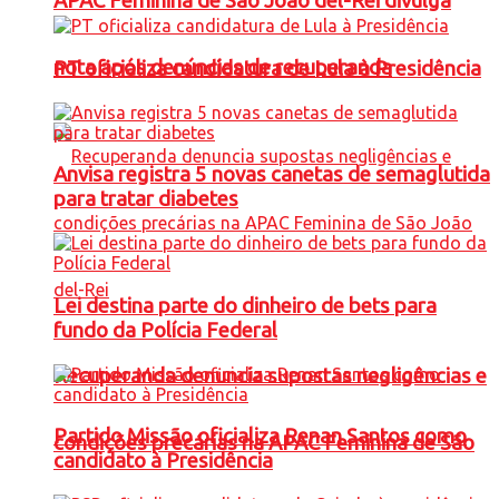
APAC Feminina de São João del-Rei divulga
nota após denúncias de recuperanda
PT oficializa candidatura de Lula à Presidência
Anvisa registra 5 novas canetas de semaglutida
para tratar diabetes
Lei destina parte do dinheiro de bets para
fundo da Polícia Federal
Recuperanda denuncia supostas negligências e
Partido Missão oficializa Renan Santos como
condições precárias na APAC Feminina de São
candidato à Presidência