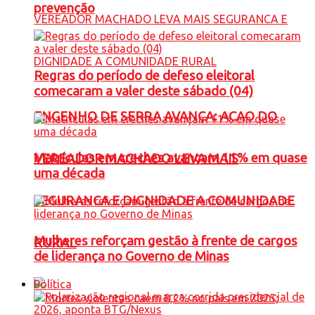
prevenção
Regras do período de defeso eleitoral
comecaram a valer deste sábado (04)
ENGENHO DE SERRA AVANÇA: ACAO DO
Matrículas em creches avançam 11% em quase
VEREADOR MACHADO LEVA MAIS
uma década
SEGURANCA E DIGNIDADE A COMUNIDADE
Mulheres reforçam gestão à frente de cargos
RURAL
de liderança no Governo de Minas
Política