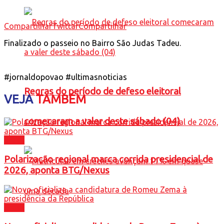
Compartilhar
Twittar
Compartilhar
Finalizado o passeio no Bairro São Judas Tadeu.
#jornaldopovao #ultimasnoticias
Regras do período de defeso eleitoral
VEJA
TAMBÉM
comecaram a valer deste sábado (04)
Brasil
Polarização regional marca corrida presidencial de
2026, aponta BTG/Nexus
Brasil