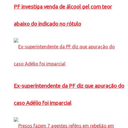
PF investiga venda de álcool gel com teor
abaixo do indicado no rótulo
Ex-superintendente da PF diz que apuração do
caso Adélio foi imparcial