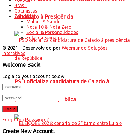
Brasil
Colunistas
candidato à Presidência
Editoriais
Mulher & Saúde
Nota 10 & Nota Zero
Social & Personalidades
Foto da Semana
© 2021 - Desenvolvido por
Webmundo Soluções
Interativas
Welcome Back!
Login to your account below
PSD oficializa candidatura de Caiado à
presidência da República
Forgotten Password?
Create New Account!