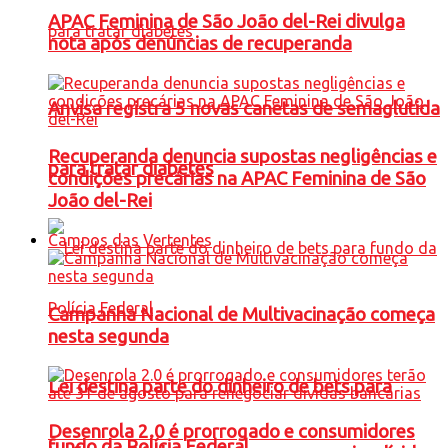
APAC Feminina de São João del-Rei divulga
nota após denúncias de recuperanda
Anvisa registra 5 novas canetas de semaglutida
Recuperanda denuncia supostas negligências e
para tratar diabetes
condições precárias na APAC Feminina de São
João del-Rei
Campos das Vertentes
Campanha Nacional de Multivacinação começa
nesta segunda
Lei destina parte do dinheiro de bets para
Desenrola 2.0 é prorrogado e consumidores
fundo da Polícia Federal