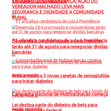
ENGENHO DE SERRA AVANÇA: ACAO DO
à presidência da República
VEREADOR MACHADO LEVA MAIS
SEGURANCA E DIGNIDADE A COMUNIDADE
RURAL
PT oficializa candidatura de Lula à Presidência
Desenrola 2.0 é prorrogado e consumidores
terão até 31 de agosto para renegociar dívidas
bancárias
Anvisa registra 5 novas canetas de semaglutida
para tratar diabetes
Campanha Nacional de Multivacinação começa
Lei destina parte do dinheiro de bets para
nesta segunda
fundo da Polícia Federal