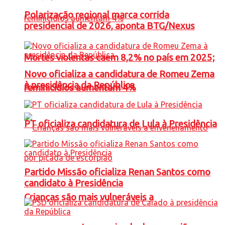
Polarização regional marca corrida
presidencial de 2026, aponta BTG/Nexus
Mortes violentas caem 8,2% no país em 2025;
Novo oficializa a candidatura de Romeu Zema
à presidência da República
feminicídios aumentam 4%
PT oficializa candidatura de Lula à Presidência
Partido Missão oficializa Renan Santos como
candidato à Presidência
Crianças são mais vulneráveis a