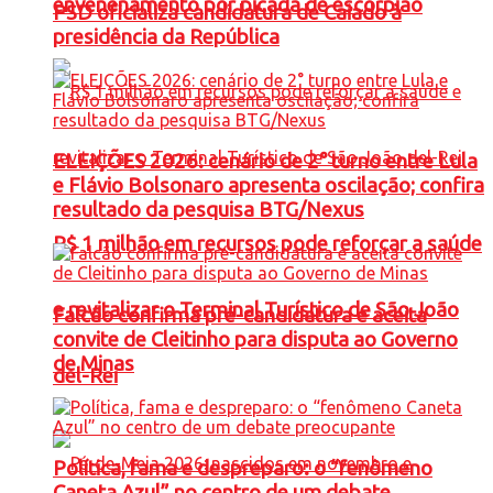
envenenamento por picada de escorpião
PSD oficializa candidatura de Caiado à
presidência da República
ELEIÇÕES 2026: cenário de 2° turno entre Lula
e Flávio Bolsonaro apresenta oscilação; confira
resultado da pesquisa BTG/Nexus
R$ 1 milhão em recursos pode reforçar a saúde
e revitalizar o Terminal Turístico de São João
Falcão confirma pré-candidatura e aceita
convite de Cleitinho para disputa ao Governo
de Minas
del-Rei
Política, fama e despreparo: o “fenômeno
Caneta Azul” no centro de um debate