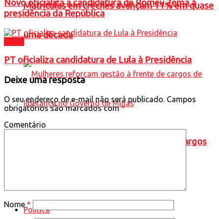
Novo oficializa a candidatura de Romeu Zema à
Matrículas em creches avançam 11% em quase
presidência da República
uma década
Brasil
PT oficializa candidatura de Lula à Presidência
Deixe uma resposta
O seu endereço de e-mail não será publicado.
Campos
obrigatórios são marcados com
*
Comentário
Mulheres reforçam gestão à frente de cargos
de liderança no Governo de Minas
Nome
*
Política