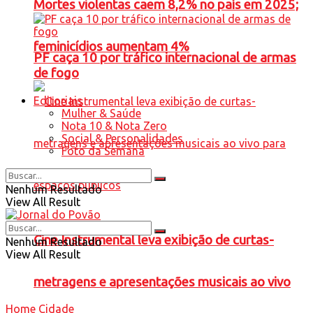
Mortes violentas caem 8,2% no país em 2025;
feminicídios aumentam 4%
PF caça 10 por tráfico internacional de armas
de fogo
Editoriais
Mulher & Saúde
Nota 10 & Nota Zero
Social & Personalidades
Foto da Semana
Nenhum Resultado
View All Result
Cine Instrumental leva exibição de curtas-
Nenhum Resultado
View All Result
metragens e apresentações musicais ao vivo
Home
Cidade