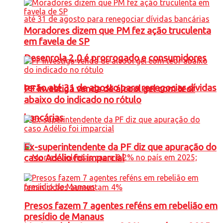
Moradores dizem que PM fez ação truculenta
em favela de SP
Desenrola 2.0 é prorrogado e consumidores
terão até 31 de agosto para renegociar dívidas
PF investiga venda de álcool gel com teor
abaixo do indicado no rótulo
bancárias
Ex-superintendente da PF diz que apuração do
caso Adélio foi imparcial
Presos fazem 7 agentes reféns em rebelião em
presídio de Manaus