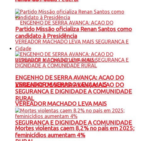
Partido Missão oficializa Renan Santos como
candidato à Presidência
Cidade
ENGENHO DE SERRA AVANÇA: ACAO DO
VEREADOR MACHADO LEVA MAIS
ENGENHO DE SERRA AVANÇA: ACAO DO
SEGURANCA E DIGNIDADE A COMUNIDADE
RURAL
VEREADOR MACHADO LEVA MAIS
SEGURANCA E DIGNIDADE A COMUNIDADE
Mortes violentas caem 8,2% no país em 2025;
feminicídios aumentam 4%