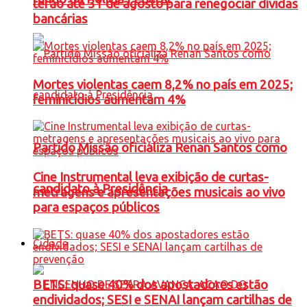
terão até 31 de agosto para renegociar dívidas
bancárias
Mortes violentas caem 8,2% no país em 2025;
feminicídios aumentam 4%
Partido Missão oficializa Renan Santos como
Cine Instrumental leva exibição de curtas-
candidato à Presidência
metragens e apresentações musicais ao vivo
para espaços públicos
Cidade
BETS: quase 40% dos apostadores estão
endividados; SESI e SENAI lançam cartilhas de