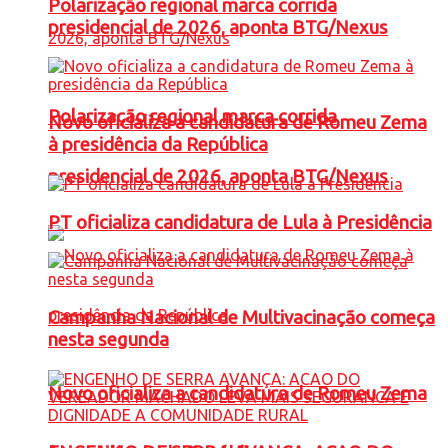
Polarização regional marca corrida
presidencial de 2026, aponta BTG/Nexus
Polarização regional marca corrida
Novo oficializa a candidatura de Romeu Zema
à presidência da República
presidencial de 2026, aponta BTG/Nexus
PT oficializa candidatura de Lula à Presidência
Campanha Nacional de Multivacinação começa
nesta segunda
Novo oficializa a candidatura de Romeu Zema