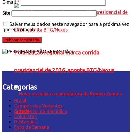
E-mail
*
Site
Salvar meus dados neste navegador para a próxima vez
que eu comentar.
Polarização regional marca corrida
presidencial de 2026, aponta BTG/Nexus
Categorias
Brasil
Campos das Vertentes
Cidade
Colunistas
Destaques
Foto da Semana