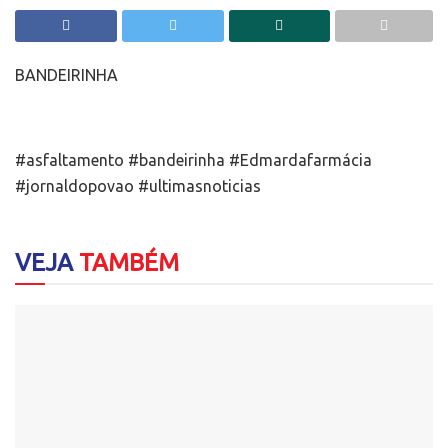
BANDEIRINHA
#asfaltamento #bandeirinha #Edmardafarmácia
#jornaldopovao #ultimasnoticias
VEJA
TAMBÉM