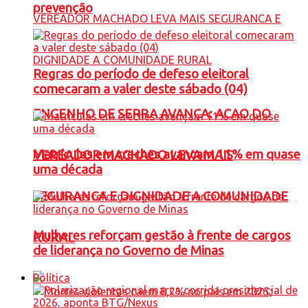
prevenção
Regras do período de defeso eleitoral
comecaram a valer deste sábado (04)
ENGENHO DE SERRA AVANÇA: ACAO DO
Matrículas em creches avançam 11% em quase
VEREADOR MACHADO LEVA MAIS
uma década
SEGURANCA E DIGNIDADE A COMUNIDADE
Mulheres reforçam gestão à frente de cargos
RURAL
de liderança no Governo de Minas
Política