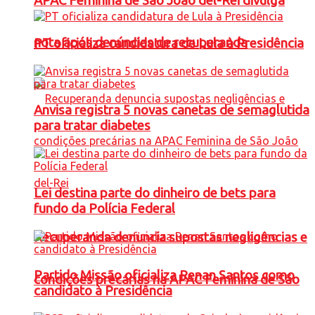
APAC Feminina de São João del-Rei divulga
nota após denúncias de recuperanda
PT oficializa candidatura de Lula à Presidência
Anvisa registra 5 novas canetas de semaglutida
para tratar diabetes
Lei destina parte do dinheiro de bets para
fundo da Polícia Federal
Recuperanda denuncia supostas negligências e
Partido Missão oficializa Renan Santos como
condições precárias na APAC Feminina de São
candidato à Presidência