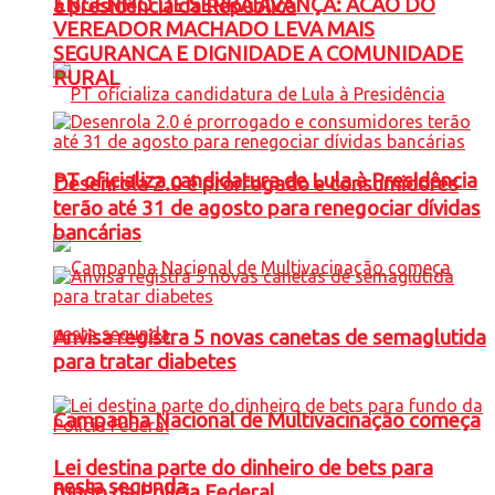
ENGENHO DE SERRA AVANÇA: ACAO DO
à presidência da República
VEREADOR MACHADO LEVA MAIS
SEGURANCA E DIGNIDADE A COMUNIDADE
RURAL
PT oficializa candidatura de Lula à Presidência
Desenrola 2.0 é prorrogado e consumidores
terão até 31 de agosto para renegociar dívidas
bancárias
Anvisa registra 5 novas canetas de semaglutida
para tratar diabetes
Campanha Nacional de Multivacinação começa
Lei destina parte do dinheiro de bets para
nesta segunda
fundo da Polícia Federal