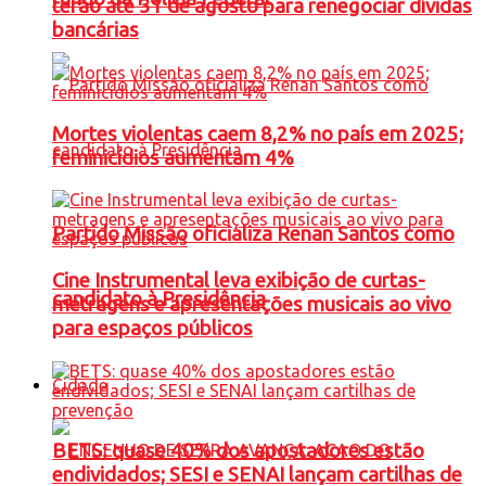
terão até 31 de agosto para renegociar dívidas
bancárias
Mortes violentas caem 8,2% no país em 2025;
feminicídios aumentam 4%
Partido Missão oficializa Renan Santos como
Cine Instrumental leva exibição de curtas-
candidato à Presidência
metragens e apresentações musicais ao vivo
para espaços públicos
Cidade
BETS: quase 40% dos apostadores estão
endividados; SESI e SENAI lançam cartilhas de