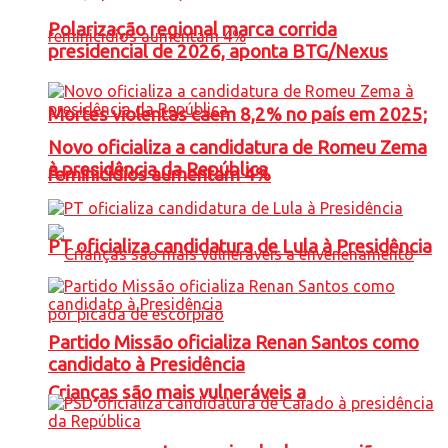
Polarização regional marca corrida
presidencial de 2026, aponta BTG/Nexus
Mortes violentas caem 8,2% no país em 2025;
Novo oficializa a candidatura de Romeu Zema
à presidência da República
feminicídios aumentam 4%
PT oficializa candidatura de Lula à Presidência
Partido Missão oficializa Renan Santos como
candidato à Presidência
Crianças são mais vulneráveis a