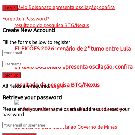
Forgotten Password?
Create New Account!
Fill the forms bellow to register
ELEIÇÕES 2026: cenário de 2° turno entre Lula
e Flávio Bolsonaro apresenta oscilação; confira
resultado da pesquisa BTG/Nexus
All fields are required.
Log In
Retrieve your password
Please enter your username or email address to reset your
password.