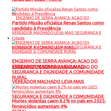
Partido Missão oficializa Renan Santos como
candidato à Presidência
Cidade
ENGENHO DE SERRA AVANÇA: ACAO DO
VEREADOR MACHADO LEVA MAIS
ENGENHO DE SERRA AVANÇA: ACAO DO
SEGURANCA E DIGNIDADE A COMUNIDADE
RURAL
VEREADOR MACHADO LEVA MAIS
SEGURANCA E DIGNIDADE A COMUNIDADE
Mortes violentas caem 8,2% no país em 2025;
feminicídios aumentam 4%