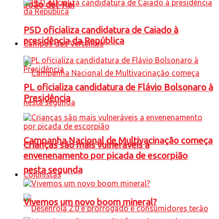
João del-Rei
PSD oficializa candidatura de Caiado à
presidência da República
Campos das Vertentes
PL oficializa candidatura de Flávio Bolsonaro à
Presidência
Campanha Nacional de Multivacinação começa
Crianças são mais vulneráveis a
envenenamento por picada de escorpião
nesta segunda
Colunistas
Vivemos um novo boom mineral?