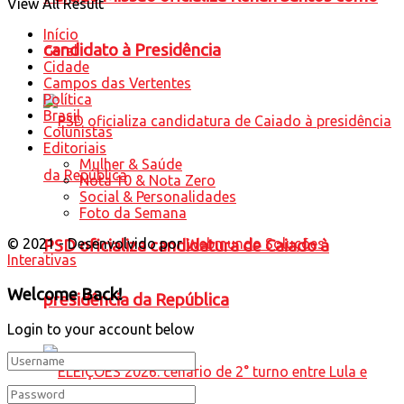
View All Result
Início
candidato à Presidência
Geral
Cidade
Campos das Vertentes
Política
Brasil
Colunistas
Editoriais
Mulher & Saúde
Nota 10 & Nota Zero
Social & Personalidades
Foto da Semana
© 2021 - Desenvolvido por
Webmundo Soluções
PSD oficializa candidatura de Caiado à
Interativas
Welcome Back!
presidência da República
Login to your account below