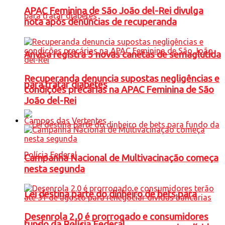
APAC Feminina de São João del-Rei divulga
nota após denúncias de recuperanda
Anvisa registra 5 novas canetas de semaglutida
Recuperanda denuncia supostas negligências e
para tratar diabetes
condições precárias na APAC Feminina de São
João del-Rei
Campos das Vertentes
Campanha Nacional de Multivacinação começa
nesta segunda
Lei destina parte do dinheiro de bets para
Desenrola 2.0 é prorrogado e consumidores
fundo da Polícia Federal