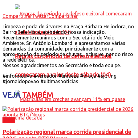
Compartilhar
Twittar
Compartilhar
Limpeza e poda de árvores na Praça Bárbara Heliodora, no
Bairro Bela Vista, atendendo nossa indicação.
Recentemente reunimos com o Secretário de Meio
Ambiente, Sr. Antônio Lombardi e apresentamos várias
demandas da comunidade, principalmente com a
aproximação do período de chuvas, inclusive, pondo risco
Regras do período de defeso eleitoral
a rede elétrica.
Nossos agradecimentos ao Secretário e toda equipe.
comecaram a valer deste sábado (04)
#informativo #vereador #limpeza #praça #sjdrmg
#jornaldopovao #ultimasnoticias
VEJA
TAMBÉM
Brasil
Polarização regional marca corrida presidencial de