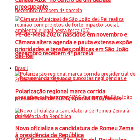
preocupante
Pé-de-Meia 2026: nascidos em novembro e
Câmara altera agenda e pauta extensa expõe
prioridades e tensões políticas em São João
dezembro recebem 4ª parcela
del-Rei
Brasil
Polarização regional marca corrida
presidencial de 2026, aponta BTG/Nexus
Novo oficializa a candidatura de Romeu Zema
à presidência da República