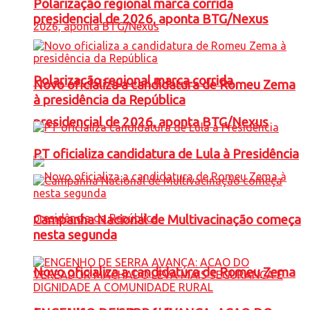
Polarização regional marca corrida
presidencial de 2026, aponta BTG/Nexus
Polarização regional marca corrida
Novo oficializa a candidatura de Romeu Zema
à presidência da República
presidencial de 2026, aponta BTG/Nexus
PT oficializa candidatura de Lula à Presidência
Campanha Nacional de Multivacinação começa
nesta segunda
Novo oficializa a candidatura de Romeu Zema