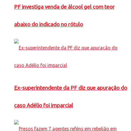
PF investiga venda de álcool gel com teor
abaixo do indicado no rótulo
Ex-superintendente da PF diz que apuração do
caso Adélio foi imparcial