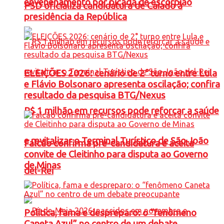
envenenamento por picada de escorpião
PSD oficializa candidatura de Caiado à
presidência da República
ELEIÇÕES 2026: cenário de 2° turno entre Lula
e Flávio Bolsonaro apresenta oscilação; confira
resultado da pesquisa BTG/Nexus
R$ 1 milhão em recursos pode reforçar a saúde
e revitalizar o Terminal Turístico de São João
Falcão confirma pré-candidatura e aceita
convite de Cleitinho para disputa ao Governo
de Minas
del-Rei
Política, fama e despreparo: o “fenômeno
Caneta Azul” no centro de um debate