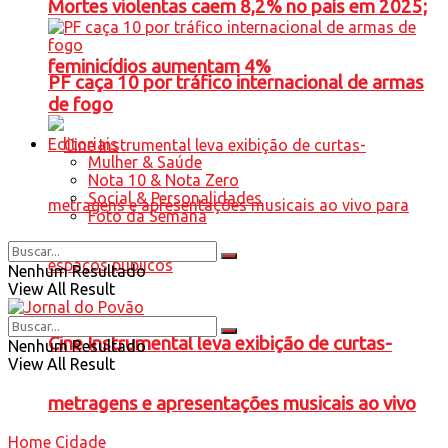
Mortes violentas caem 8,2% no país em 2025;
feminicídios aumentam 4%
PF caça 10 por tráfico internacional de armas
de fogo
Editoriais
Mulher & Saúde
Nota 10 & Nota Zero
Social & Personalidades
Foto da Semana
Nenhum Resultado
View All Result
Cine Instrumental leva exibição de curtas-
Nenhum Resultado
View All Result
metragens e apresentações musicais ao vivo
Home
Cidade