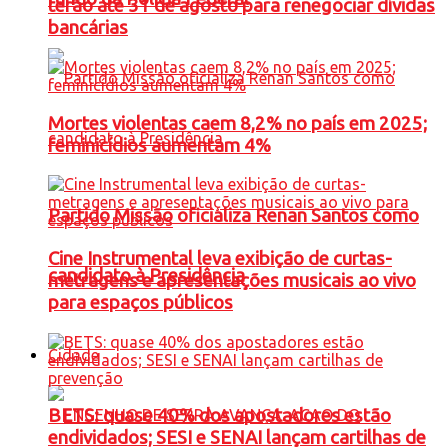
terão até 31 de agosto para renegociar dívidas
bancárias
Mortes violentas caem 8,2% no país em 2025;
feminicídios aumentam 4%
Partido Missão oficializa Renan Santos como
Cine Instrumental leva exibição de curtas-
candidato à Presidência
metragens e apresentações musicais ao vivo
para espaços públicos
Cidade
BETS: quase 40% dos apostadores estão
endividados; SESI e SENAI lançam cartilhas de