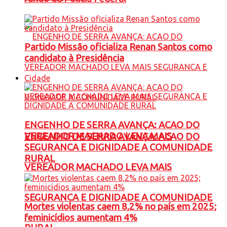
Partido Missão oficializa Renan Santos como
candidato à Presidência
Cidade
ENGENHO DE SERRA AVANÇA: ACAO DO
VEREADOR MACHADO LEVA MAIS
ENGENHO DE SERRA AVANÇA: ACAO DO
SEGURANCA E DIGNIDADE A COMUNIDADE
RURAL
VEREADOR MACHADO LEVA MAIS
SEGURANCA E DIGNIDADE A COMUNIDADE
Mortes violentas caem 8,2% no país em 2025;
feminicídios aumentam 4%