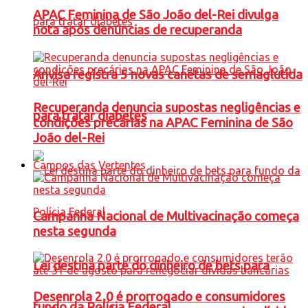
APAC Feminina de São João del-Rei divulga
nota após denúncias de recuperanda
Anvisa registra 5 novas canetas de semaglutida
Recuperanda denuncia supostas negligências e
para tratar diabetes
condições precárias na APAC Feminina de São
João del-Rei
Campos das Vertentes
Campanha Nacional de Multivacinação começa
nesta segunda
Lei destina parte do dinheiro de bets para
Desenrola 2.0 é prorrogado e consumidores
fundo da Polícia Federal