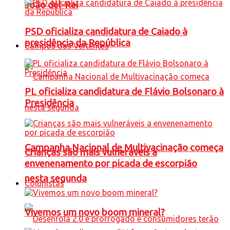
João del-Rei
PSD oficializa candidatura de Caiado à
presidência da República
Campos das Vertentes
PL oficializa candidatura de Flávio Bolsonaro à
Presidência
Campanha Nacional de Multivacinação começa
Crianças são mais vulneráveis a
envenenamento por picada de escorpião
nesta segunda
Colunistas
Vivemos um novo boom mineral?