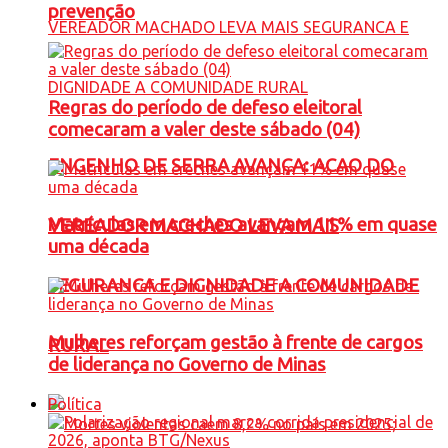
prevenção
Regras do período de defeso eleitoral
comecaram a valer deste sábado (04)
ENGENHO DE SERRA AVANÇA: ACAO DO
Matrículas em creches avançam 11% em quase
VEREADOR MACHADO LEVA MAIS
uma década
SEGURANCA E DIGNIDADE A COMUNIDADE
Mulheres reforçam gestão à frente de cargos
RURAL
de liderança no Governo de Minas
Política