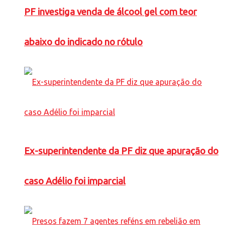
PF investiga venda de álcool gel com teor
abaixo do indicado no rótulo
Ex-superintendente da PF diz que apuração do
caso Adélio foi imparcial