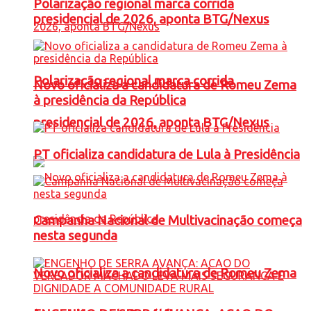
Polarização regional marca corrida
presidencial de 2026, aponta BTG/Nexus
Polarização regional marca corrida
Novo oficializa a candidatura de Romeu Zema
à presidência da República
presidencial de 2026, aponta BTG/Nexus
PT oficializa candidatura de Lula à Presidência
Campanha Nacional de Multivacinação começa
nesta segunda
Novo oficializa a candidatura de Romeu Zema