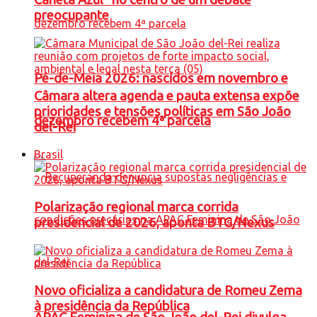
preocupante
Pé-de-Meia 2026: nascidos em novembro e
Câmara altera agenda e pauta extensa expõe
prioridades e tensões políticas em São João
dezembro recebem 4ª parcela
del-Rei
Brasil
Polarização regional marca corrida
presidencial de 2026, aponta BTG/Nexus
Novo oficializa a candidatura de Romeu Zema
à presidência da República