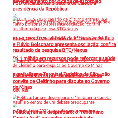
envenenamento por picada de escorpião
PSD oficializa candidatura de Caiado à
presidência da República
ELEIÇÕES 2026: cenário de 2° turno entre Lula
e Flávio Bolsonaro apresenta oscilação; confira
resultado da pesquisa BTG/Nexus
R$ 1 milhão em recursos pode reforçar a saúde
e revitalizar o Terminal Turístico de São João
Falcão confirma pré-candidatura e aceita
convite de Cleitinho para disputa ao Governo
de Minas
del-Rei
Política, fama e despreparo: o “fenômeno
Caneta Azul” no centro de um debate