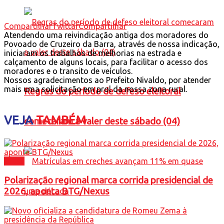
Compartilhar
Twittar
Compartilhar
Atendendo uma reivindicação antiga dos moradores do
Povoado de Cruzeiro da Barra, através de nossa indicação,
iniciaram os trabalhos de melhorias na estrada e
calçamento de alguns locais, para facilitar o acesso dos
moradores e o transito de veículos.
Nossos agradecimentos ao Prefeito Nivaldo, por atender
mais uma solicitação em prol da nossa zona rural.
Regras do período de defeso eleitoral
VEJA
TAMBÉM
comecaram a valer deste sábado (04)
Brasil
Polarização regional marca corrida presidencial de
2026, aponta BTG/Nexus