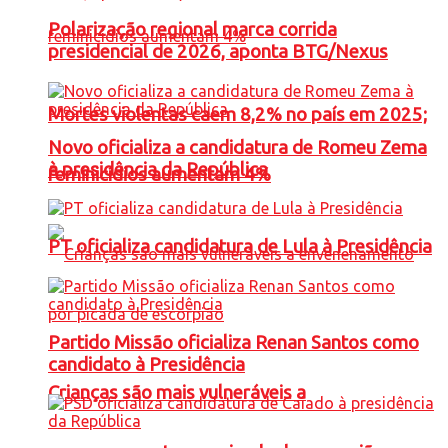
Polarização regional marca corrida
presidencial de 2026, aponta BTG/Nexus
Mortes violentas caem 8,2% no país em 2025;
Novo oficializa a candidatura de Romeu Zema
à presidência da República
feminicídios aumentam 4%
PT oficializa candidatura de Lula à Presidência
Partido Missão oficializa Renan Santos como
candidato à Presidência
Crianças são mais vulneráveis a