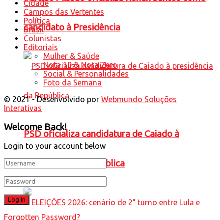
Cidade
Campos das Vertentes
Política
candidato à Presidência
Brasil
Colunistas
Editoriais
Mulher & Saúde
Nota 10 & Nota Zero
Social & Personalidades
Foto da Semana
© 2021 - Desenvolvido por
Webmundo Soluções
Interativas
Welcome Back!
PSD oficializa candidatura de Caiado à
Login to your account below
presidência da República
Forgotten Password?