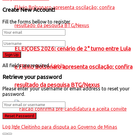
Create New Account!
Fill the forms bellow to register
ELEIÇÕES 2026: cenário de 2° turno entre Lula
All fields are required.
Log In
e Flávio Bolsonaro apresenta oscilação; confira
Retrieve your password
resultado da pesquisa BTG/Nexus
Please enter your username or email address to reset your
password.
Log In