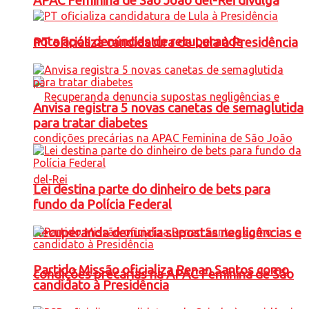
APAC Feminina de São João del-Rei divulga
nota após denúncias de recuperanda
PT oficializa candidatura de Lula à Presidência
Anvisa registra 5 novas canetas de semaglutida
para tratar diabetes
Lei destina parte do dinheiro de bets para
fundo da Polícia Federal
Recuperanda denuncia supostas negligências e
Partido Missão oficializa Renan Santos como
condições precárias na APAC Feminina de São
candidato à Presidência