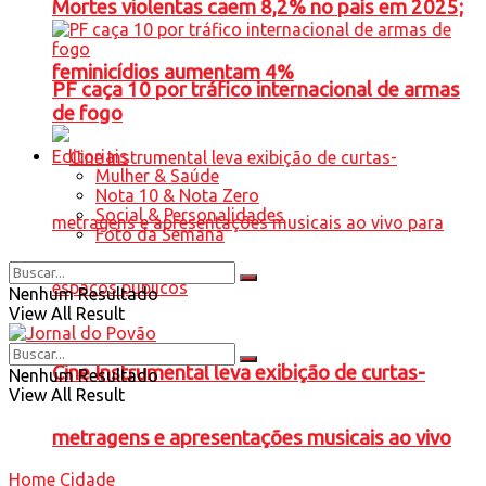
Mortes violentas caem 8,2% no país em 2025;
feminicídios aumentam 4%
PF caça 10 por tráfico internacional de armas
de fogo
Editoriais
Mulher & Saúde
Nota 10 & Nota Zero
Social & Personalidades
Foto da Semana
Nenhum Resultado
View All Result
Cine Instrumental leva exibição de curtas-
Nenhum Resultado
View All Result
metragens e apresentações musicais ao vivo
Home
Cidade