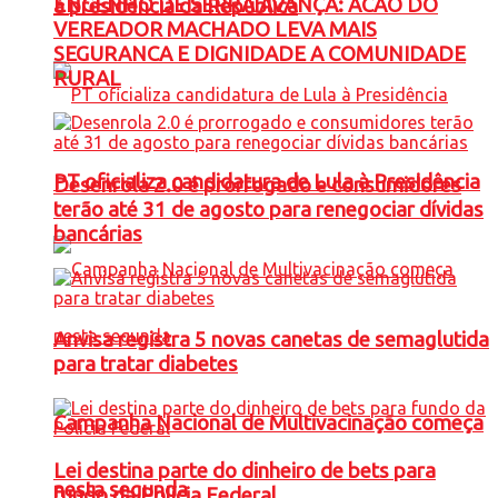
ENGENHO DE SERRA AVANÇA: ACAO DO
à presidência da República
VEREADOR MACHADO LEVA MAIS
SEGURANCA E DIGNIDADE A COMUNIDADE
RURAL
PT oficializa candidatura de Lula à Presidência
Desenrola 2.0 é prorrogado e consumidores
terão até 31 de agosto para renegociar dívidas
bancárias
Anvisa registra 5 novas canetas de semaglutida
para tratar diabetes
Campanha Nacional de Multivacinação começa
Lei destina parte do dinheiro de bets para
nesta segunda
fundo da Polícia Federal