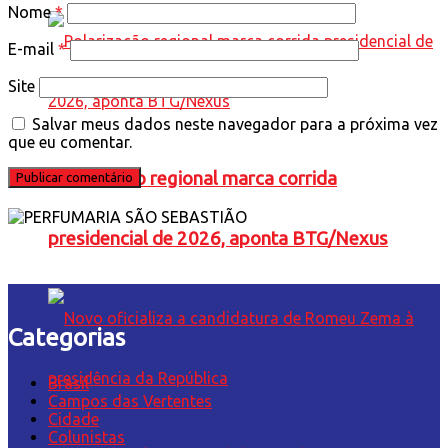
Nome
*
E-mail
*
Site
Salvar meus dados neste navegador para a próxima vez
que eu comentar.
Polarização regional marca corrida
presidencial de 2026, aponta BTG/Nexus
Categorias
Brasil
Campos das Vertentes
Cidade
Colunistas