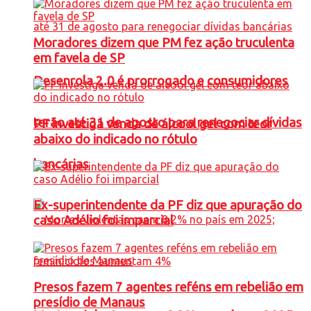
Moradores dizem que PM fez ação truculenta
em favela de SP
Desenrola 2.0 é prorrogado e consumidores
terão até 31 de agosto para renegociar dívidas
PF investiga venda de álcool gel com teor
abaixo do indicado no rótulo
bancárias
Ex-superintendente da PF diz que apuração do
caso Adélio foi imparcial
Presos fazem 7 agentes reféns em rebelião em
presídio de Manaus