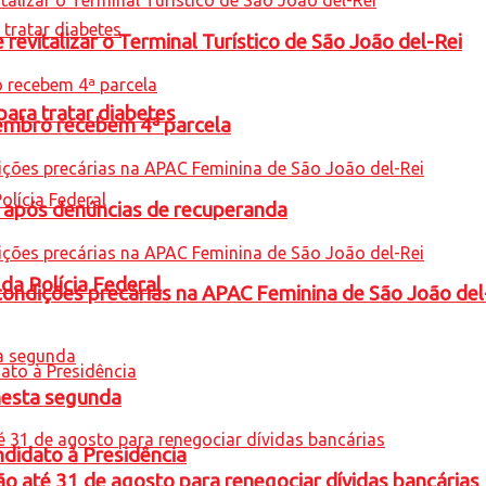
revitalizar o Terminal Turístico de São João del-Rei
para tratar diabetes
embro recebem 4ª parcela
a após denúncias de recuperanda
 da Polícia Federal
condições precárias na APAC Feminina de São João del
nesta segunda
ndidato à Presidência
o até 31 de agosto para renegociar dívidas bancárias