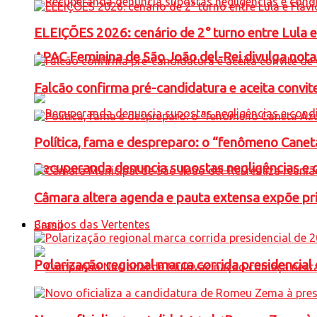
ELEIÇÕES 2026: cenário de 2° turno entre Lula 
APAC Feminina de São João del-Rei divulga not
Falcão confirma pré-candidatura e aceita convit
Política, fama e despreparo: o “fenômeno Cane
Recuperanda denuncia supostas negligências e 
Câmara altera agenda e pauta extensa expõe pri
Campos das Vertentes
Brasil
Polarização regional marca corrida presidencia