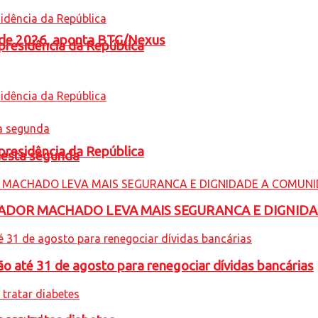
l de 2026, aponta BTG/Nexus
presidência da República
presidência da República
nesta segunda
ADOR MACHADO LEVA MAIS SEGURANCA E DIGNID
o até 31 de agosto para renegociar dívidas bancárias