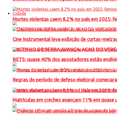
Cidade
Mortes violentas caem 8,2% no país em 2025; 
Cine Instrumental leva exibição de curtas-metra
ENGENHO DE SERRA AVANÇA: ACAO DO VERE
BETS: quase 40% dos apostadores estão endivid
Regras do período de defeso eleitoral comecara
Mortes violentas caem 8,2% no país em 2025; 
Matrículas em creches avançam 11% em quase