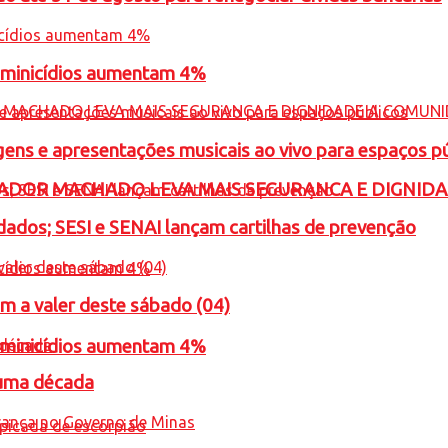
feminicídios aumentam 4%
gens e apresentações musicais ao vivo para espaços p
ADOR MACHADO LEVA MAIS SEGURANCA E DIGNID
ados; SESI e SENAI lançam cartilhas de prevenção
m a valer deste sábado (04)
feminicídios aumentam 4%
 uma década