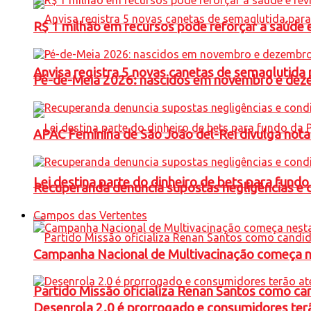
R$ 1 milhão em recursos pode reforçar a saúde e 
Anvisa registra 5 novas canetas de semaglutida 
Pé-de-Meia 2026: nascidos em novembro e dez
APAC Feminina de São João del-Rei divulga not
Lei destina parte do dinheiro de bets para fundo
Recuperanda denuncia supostas negligências e 
Campos das Vertentes
Campanha Nacional de Multivacinação começa 
Partido Missão oficializa Renan Santos como ca
Desenrola 2.0 é prorrogado e consumidores terã