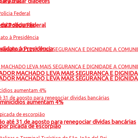
para tratar diabetes
nesta segunda
 da Polícia Federal
ndidato à Presidência
ADOR MACHADO LEVA MAIS SEGURANCA E DIGNID
ADOR MACHADO LEVA MAIS SEGURANCA E DIGNID
feminicídios aumentam 4%
o até 31 de agosto para renegociar dívidas bancárias
por picada de escorpião