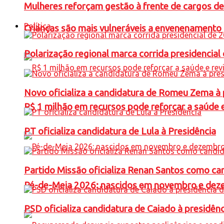
Mulheres reforçam gestão à frente de cargos de
Política
Crianças são mais vulneráveis a envenenamento 
Polarização regional marca corrida presidencia
Novo oficializa a candidatura de Romeu Zema à 
R$ 1 milhão em recursos pode reforçar a saúde e 
PT oficializa candidatura de Lula à Presidência
Partido Missão oficializa Renan Santos como ca
Pé-de-Meia 2026: nascidos em novembro e dez
PSD oficializa candidatura de Caiado à presidên