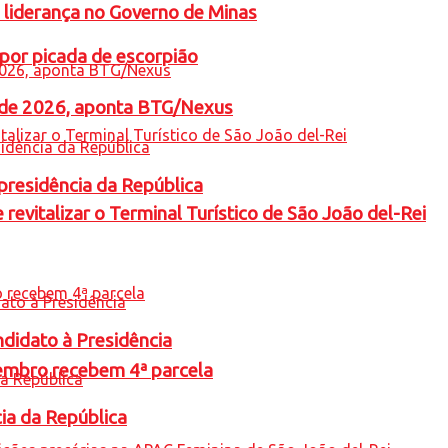
 liderança no Governo de Minas
por picada de escorpião
l de 2026, aponta BTG/Nexus
presidência da República
revitalizar o Terminal Turístico de São João del-Rei
ndidato à Presidência
embro recebem 4ª parcela
cia da República