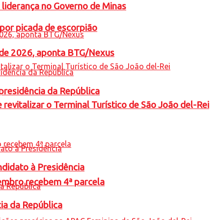
 liderança no Governo de Minas
por picada de escorpião
l de 2026, aponta BTG/Nexus
presidência da República
revitalizar o Terminal Turístico de São João del-Rei
ndidato à Presidência
embro recebem 4ª parcela
cia da República