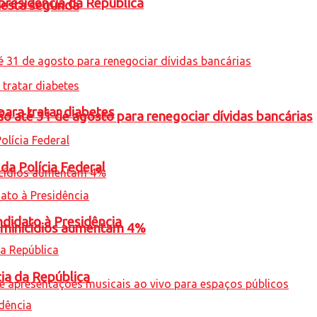
presidência da República
nesta segunda
para tratar diabetes
o até 31 de agosto para renegociar dívidas bancárias
 da Polícia Federal
ndidato à Presidência
feminicídios aumentam 4%
cia da República