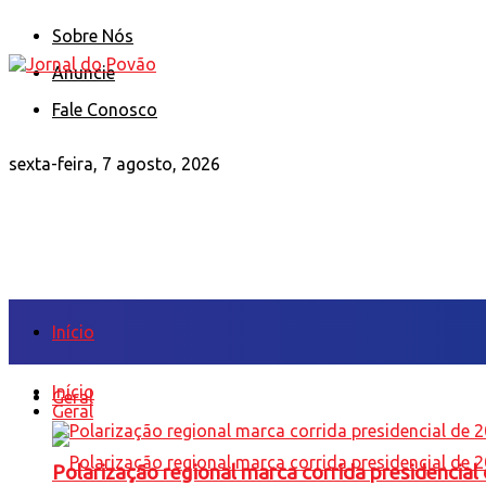
Sobre Nós
Anuncie
Fale Conosco
sexta-feira, 7 agosto, 2026
Início
Início
Geral
Geral
Polarização regional marca corrida presidencia