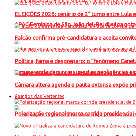
ELEIÇÕES 2026: cenário de 2° turno entre Lula 
APAC Feminina de São João del-Rei divulga not
Falcão confirma pré-candidatura e aceita convit
Política, fama e despreparo: o “fenômeno Cane
Recuperanda denuncia supostas negligências e 
Câmara altera agenda e pauta extensa expõe pri
Campos das Vertentes
Brasil
Polarização regional marca corrida presidencia