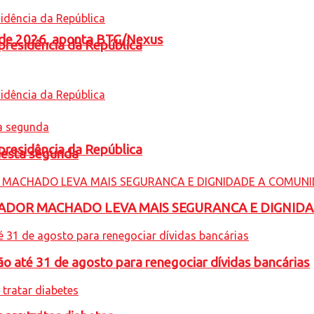
l de 2026, aponta BTG/Nexus
presidência da República
presidência da República
nesta segunda
ADOR MACHADO LEVA MAIS SEGURANCA E DIGNID
o até 31 de agosto para renegociar dívidas bancárias