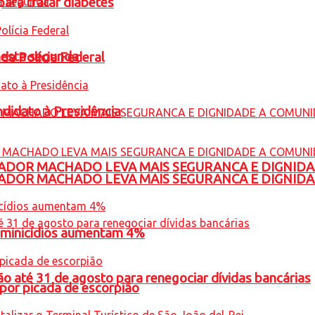
para tratar diabetes
nesta segunda
 da Polícia Federal
ndidato à Presidência
ADOR MACHADO LEVA MAIS SEGURANCA E DIGNID
ADOR MACHADO LEVA MAIS SEGURANCA E DIGNID
feminicídios aumentam 4%
o até 31 de agosto para renegociar dívidas bancárias
por picada de escorpião