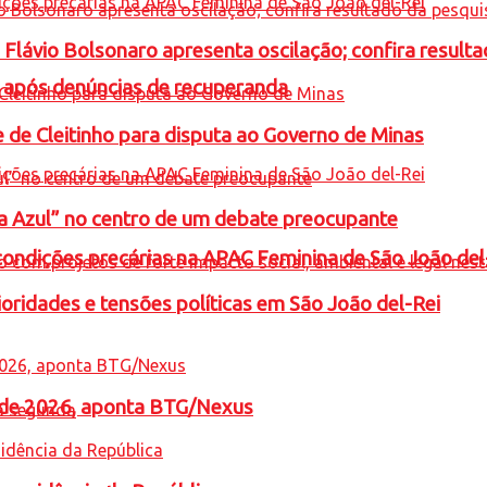
e Flávio Bolsonaro apresenta oscilação; confira resul
a após denúncias de recuperanda
e de Cleitinho para disputa ao Governo de Minas
ta Azul” no centro de um debate preocupante
condições precárias na APAC Feminina de São João del
oridades e tensões políticas em São João del-Rei
l de 2026, aponta BTG/Nexus