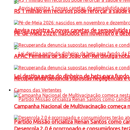
R$ 1 milhão em recursos pode reforçar a saúde e 
Anvisa registra 5 novas canetas de semaglutida 
Pé-de-Meia 2026: nascidos em novembro e dez
APAC Feminina de São João del-Rei divulga not
Lei destina parte do dinheiro de bets para fundo
Recuperanda denuncia supostas negligências e 
Campos das Vertentes
Campanha Nacional de Multivacinação começa 
Partido Missão oficializa Renan Santos como ca
Desenrola 2.0 é prorrogado e consumidores terã