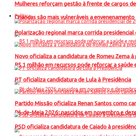
Mulheres reforçam gestão à frente de cargos de
Política
Crianças são mais vulneráveis a envenenamento 
Polarização regional marca corrida presidencia
Novo oficializa a candidatura de Romeu Zema à 
R$ 1 milhão em recursos pode reforçar a saúde e 
PT oficializa candidatura de Lula à Presidência
Partido Missão oficializa Renan Santos como ca
Pé-de-Meia 2026: nascidos em novembro e dez
PSD oficializa candidatura de Caiado à presidên