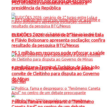
envenenamento por picada de escorpião
PSD oficializa candidatura de Caiado à
presidência da República
ELEIÇÕES 2026: cenário de 2° turno entre Lula
e Flávio Bolsonaro apresenta oscilação; confira
resultado da pesquisa BTG/Nexus
R$ 1 milhão em recursos pode reforçar a saúde
e revitalizar o Terminal Turístico de São João
Falcão confirma pré-candidatura e aceita
convite de Cleitinho para disputa ao Governo
de Minas
del-Rei
Política, fama e despreparo: o “fenômeno
Caneta Azul” no centro de um debate