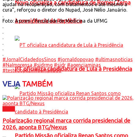
Novo oficializa a candidatura de Romeu Zema
ajudar na recuperação, com tratamentos e até mesmo a
cura”, reforçou o diretor do Nupad, José Nélio Januário.
.
à presidência da República
Foto: Ascom / Faculdade de Medicina da UFMG
.
.
.
.
.
.
#JornalCidadedosSinos
#jornaldopovao
#ultimasnoticias
#NaImprensa
#sjdrmg
#sjdr
#agenciaminas
PT oficializa candidatura de Lula à Presidência
#testedopezinhoampliado
VEJA
TAMBÉM
Brasil
Polarização regional marca corrida presidencial de
2026, aponta BTG/Nexus
Partido Missão oficializa Renan Santos como