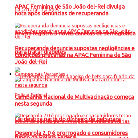
APAC Feminina de São João del-Rei divulga
nota após denúncias de recuperanda
Anvisa registra 5 novas canetas de semaglutida
Recuperanda denuncia supostas negligências e
para tratar diabetes
condições precárias na APAC Feminina de São
João del-Rei
Campos das Vertentes
Campanha Nacional de Multivacinação começa
nesta segunda
Lei destina parte do dinheiro de bets para
Desenrola 2.0 é prorrogado e consumidores
fundo da Polícia Federal