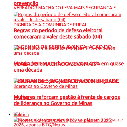
prevenção
Regras do período de defeso eleitoral
comecaram a valer deste sábado (04)
ENGENHO DE SERRA AVANÇA: ACAO DO
Matrículas em creches avançam 11% em quase
VEREADOR MACHADO LEVA MAIS
uma década
SEGURANCA E DIGNIDADE A COMUNIDADE
Mulheres reforçam gestão à frente de cargos
RURAL
de liderança no Governo de Minas
Política