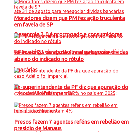
Moradores dizem que PM fez ação truculenta
em favela de SP
Desenrola 2.0 é prorrogado e consumidores
terão até 31 de agosto para renegociar dívidas
PF investiga venda de álcool gel com teor
abaixo do indicado no rótulo
bancárias
Ex-superintendente da PF diz que apuração do
caso Adélio foi imparcial
Presos fazem 7 agentes reféns em rebelião em
presídio de Manaus