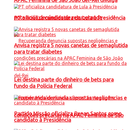
APAC Feminina de São João del-Rei divulga
nota após denúncias de recuperanda
PT oficializa candidatura de Lula à Presidência
Anvisa registra 5 novas canetas de semaglutida
para tratar diabetes
Lei destina parte do dinheiro de bets para
fundo da Polícia Federal
Recuperanda denuncia supostas negligências e
Partido Missão oficializa Renan Santos como
condições precárias na APAC Feminina de São
candidato à Presidência