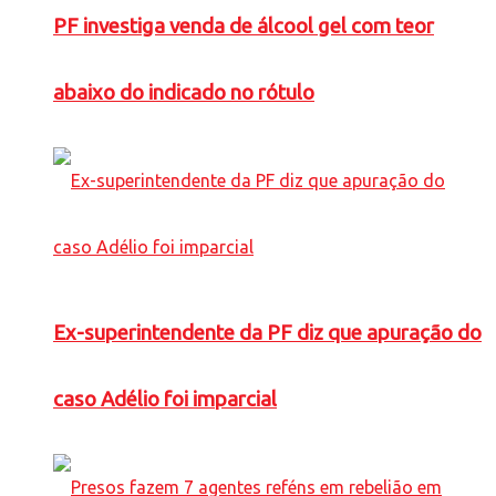
PF investiga venda de álcool gel com teor
abaixo do indicado no rótulo
Ex-superintendente da PF diz que apuração do
caso Adélio foi imparcial