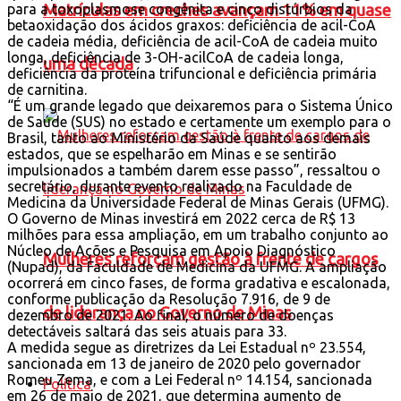
Matrículas em creches avançam 11% em quase
para a toxoplasmose congênita e cinco distúrbios da
betaoxidação dos ácidos graxos: deficiência de acil-CoA
de cadeia média, deficiência de acil-CoA de cadeia muito
longa, deficiência de 3-OH-acilCoA de cadeia longa,
uma década
deficiência da proteína trifuncional e deficiência primária
de carnitina.
“É um grande legado que deixaremos para o Sistema Único
de Saúde (SUS) no estado e certamente um exemplo para o
Brasil, tanto ao Ministério da Saúde quanto aos demais
estados, que se espelharão em Minas e se sentirão
impulsionados a também darem esse passo”, ressaltou o
secretário, durante evento realizado na Faculdade de
Medicina da Universidade Federal de Minas Gerais (UFMG).
O Governo de Minas investirá em 2022 cerca de R$ 13
milhões para essa ampliação, em um trabalho conjunto ao
Núcleo de Ações e Pesquisa em Apoio Diagnóstico
Mulheres reforçam gestão à frente de cargos
(Nupad), da Faculdade de Medicina da UFMG. A ampliação
ocorrerá em cinco fases, de forma gradativa e escalonada,
conforme publicação da Resolução 7.916, de 9 de
de liderança no Governo de Minas
dezembro de 2021. Ao final, o número de doenças
detectáveis saltará das seis atuais para 33.
A medida segue as diretrizes da Lei Estadual nº 23.554,
sancionada em 13 de janeiro de 2020 pelo governador
Romeu Zema, e com a Lei Federal nº 14.154, sancionada
Política
em 26 de maio de 2021, que determina aumento de