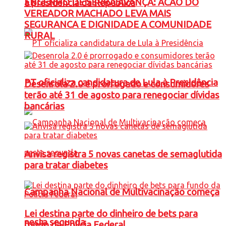
ENGENHO DE SERRA AVANÇA: ACAO DO
à presidência da República
VEREADOR MACHADO LEVA MAIS
SEGURANCA E DIGNIDADE A COMUNIDADE
RURAL
PT oficializa candidatura de Lula à Presidência
Desenrola 2.0 é prorrogado e consumidores
terão até 31 de agosto para renegociar dívidas
bancárias
Anvisa registra 5 novas canetas de semaglutida
para tratar diabetes
Campanha Nacional de Multivacinação começa
Lei destina parte do dinheiro de bets para
nesta segunda
fundo da Polícia Federal