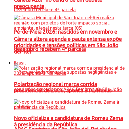
preocupante
Pé-de-Meia 2026: nascidos em novembro e
Câmara altera agenda e pauta extensa expõe
prioridades e tensões políticas em São João
dezembro recebem 4ª parcela
del-Rei
Brasil
Polarização regional marca corrida
presidencial de 2026, aponta BTG/Nexus
Novo oficializa a candidatura de Romeu Zema
à presidência da República