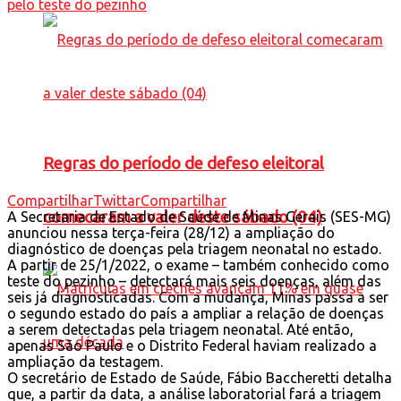
Regras do período de defeso eleitoral
Compartilhar
Twittar
Compartilhar
comecaram a valer deste sábado (04)
A Secretaria de Estado de Saúde de Minas Gerais (SES-MG)
anunciou nessa terça-feira (28/12) a ampliação do
diagnóstico de doenças pela triagem neonatal no estado.
A partir de 25/1/2022, o exame – também conhecido como
teste do pezinho – detectará mais seis doenças, além das
seis já diagnosticadas. Com a mudança, Minas passa a ser
o segundo estado do país a ampliar a relação de doenças
a serem detectadas pela triagem neonatal. Até então,
apenas São Paulo e o Distrito Federal haviam realizado a
ampliação da testagem.
O secretário de Estado de Saúde, Fábio Baccheretti detalha
que, a partir da data, a análise laboratorial fará a triagem