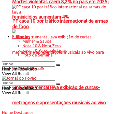
Mortes violentas caem 8,2% no país em 2025;
feminicídios aumentam 4%
PF caça 10 por tráfico internacional de armas
de fogo
Editoriais
Mulher & Saúde
Nota 10 & Nota Zero
Social & Personalidades
Foto da Semana
Nenhum Resultado
View All Result
Cine Instrumental leva exibição de curtas-
Nenhum Resultado
View All Result
metragens e apresentações musicais ao vivo
Home
Destaques