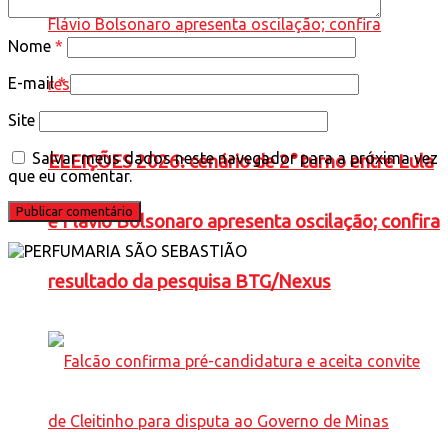
Nome
*
E-mail
*
Site
Salvar meus dados neste navegador para a próxima vez
ELEIÇÕES 2026: cenário de 2° turno entre Lula
que eu comentar.
e Flávio Bolsonaro apresenta oscilação; confira
resultado da pesquisa BTG/Nexus