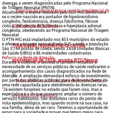
doenças a serem diagnosticadas pelo Programa Nacional
de Triagem Neonatal (PNTN).
Atualmente, o exame realizado pelo SUS-MG identificava
se o recém-nascido era portador de hipotireoidismo
congênito, fenilcetonúria, doença falciforme, fibrose
cística, deficiência de biotinidase e hiperplasia adrenal
congênita, obedecendo ao Programa Nacional de Triagem
Neonatal.
O PTN-MG está implantado nos 853 municípios do estado
e oferece a triagem neonatal pelo SUS a toda a população.
Polarização regional marca corrida
São 3.744 postos de coleta, sendo 3.658 Unidades Básicas
de Saúde (UBSs) e 86 maternidades cadastradas.
Reforço na Rede de Atenção
presidencial de 2026, aponta BTG/Nexus
Durante a coletiva, o secretário também ressaltou a
necessidade de os serviços públicos de saúde realizarem o
acompanhamento dos casos diagnosticados na Rede de
Atenção. A ampliação demandará esforço de investimento,
por parte das políticas públicas, para desenvolvimento de
uma rede capacitada para atendimento às doenças raras.
“Já existem hospitais no estado que fazem isso, mas a
expectativa é a de que possamos ampliar o número de
serviços habilitados. São distúrbios raros do ponto de
vista epidemiológico, mas quando ocorre na sua casa, na
sua família, deixa de ser raro. Teremos a oportunidade de
expor para a sociedade e provar que temos meios para