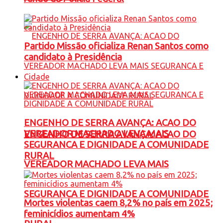
Partido Missão oficializa Renan Santos como
candidato à Presidência
Cidade
ENGENHO DE SERRA AVANÇA: ACAO DO
VEREADOR MACHADO LEVA MAIS
ENGENHO DE SERRA AVANÇA: ACAO DO
SEGURANCA E DIGNIDADE A COMUNIDADE
RURAL
VEREADOR MACHADO LEVA MAIS
SEGURANCA E DIGNIDADE A COMUNIDADE
Mortes violentas caem 8,2% no país em 2025;
feminicídios aumentam 4%