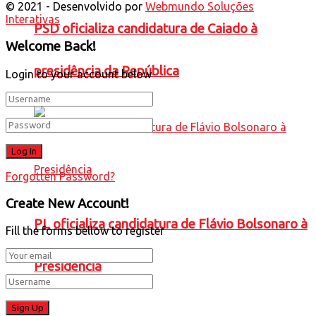
© 2021 - Desenvolvido por
Webmundo Soluções
Interativas
PSD oficializa candidatura de Caiado à
Welcome Back!
presidência da República
Login to your account below
Forgotten Password?
Create New Account!
PL oficializa candidatura de Flávio Bolsonaro à
Fill the forms bellow to register
Presidência