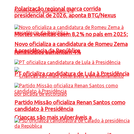
Polarização regional marca corrida
presidencial de 2026, aponta BTG/Nexus
Mortes violentas caem 8,2% no país em 2025;
Novo oficializa a candidatura de Romeu Zema
à presidência da República
feminicídios aumentam 4%
PT oficializa candidatura de Lula à Presidência
Partido Missão oficializa Renan Santos como
candidato à Presidência
Crianças são mais vulneráveis a