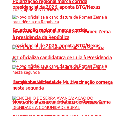
Polarização regional marca corrida
presidencial de 2026, aponta BTG/Nexus
Polarização regional marca corrida
Novo oficializa a candidatura de Romeu Zema
à presidência da República
presidencial de 2026, aponta BTG/Nexus
PT oficializa candidatura de Lula à Presidência
Campanha Nacional de Multivacinação começa
nesta segunda
Novo oficializa a candidatura de Romeu Zema