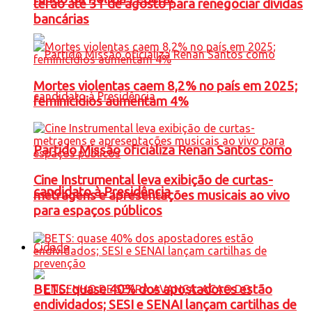
terão até 31 de agosto para renegociar dívidas
bancárias
Mortes violentas caem 8,2% no país em 2025;
feminicídios aumentam 4%
Partido Missão oficializa Renan Santos como
Cine Instrumental leva exibição de curtas-
candidato à Presidência
metragens e apresentações musicais ao vivo
para espaços públicos
Cidade
BETS: quase 40% dos apostadores estão
endividados; SESI e SENAI lançam cartilhas de