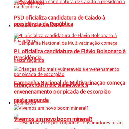
João del-Rei
PSD oficializa candidatura de Caiado à
presidência da República
Campos das Vertentes
PL oficializa candidatura de Flávio Bolsonaro à
Presidência
Campanha Nacional de Multivacinação começa
Crianças são mais vulneráveis a
envenenamento por picada de escorpião
nesta segunda
Colunistas
Vivemos um novo boom mineral?