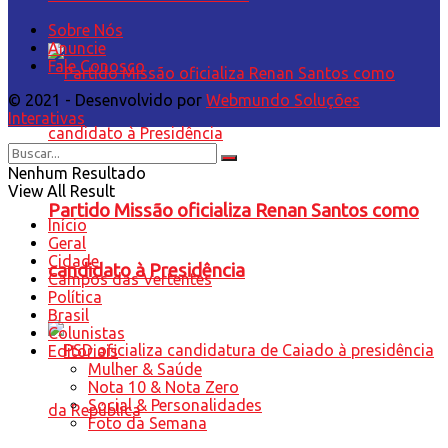
Sobre Nós
Anuncie
Fale Conosco
© 2021 - Desenvolvido por
Webmundo Soluções
Interativas
Nenhum Resultado
View All Result
Partido Missão oficializa Renan Santos como
Início
Geral
Cidade
candidato à Presidência
Campos das Vertentes
Política
Brasil
Colunistas
Editoriais
Mulher & Saúde
Nota 10 & Nota Zero
Social & Personalidades
Foto da Semana