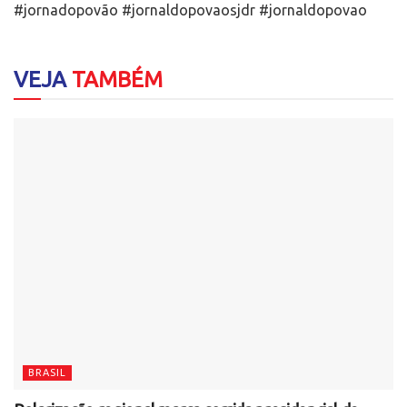
#jornadopovão #jornaldopovaosjdr #jornaldopovao
VEJA
TAMBÉM
BRASIL