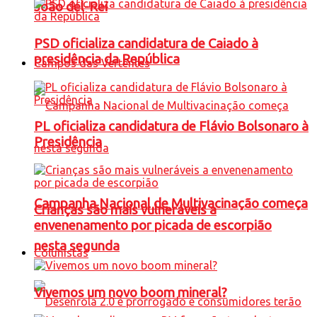
João del-Rei
PSD oficializa candidatura de Caiado à
presidência da República
Campos das Vertentes
PL oficializa candidatura de Flávio Bolsonaro à
Presidência
Campanha Nacional de Multivacinação começa
Crianças são mais vulneráveis a
envenenamento por picada de escorpião
nesta segunda
Colunistas
Vivemos um novo boom mineral?