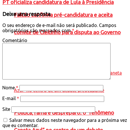
PT oficializa candidatura de Lula à Presidência
Deixe uma resposta
Falcão confirma pré-candidatura e aceita
O seu endereço de e-mail não será publicado.
Campos
obrigatórios são marcados com
*
convite de Cleitinho para disputa ao Governo
Comentário
de Minas
Nome
*
E-mail
*
Site
Política, fama e despreparo: o “fenômeno
Salvar meus dados neste navegador para a próxima vez
que eu comentar.