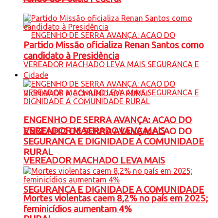
Partido Missão oficializa Renan Santos como
candidato à Presidência
Cidade
ENGENHO DE SERRA AVANÇA: ACAO DO
VEREADOR MACHADO LEVA MAIS
ENGENHO DE SERRA AVANÇA: ACAO DO
SEGURANCA E DIGNIDADE A COMUNIDADE
RURAL
VEREADOR MACHADO LEVA MAIS
SEGURANCA E DIGNIDADE A COMUNIDADE
Mortes violentas caem 8,2% no país em 2025;
feminicídios aumentam 4%