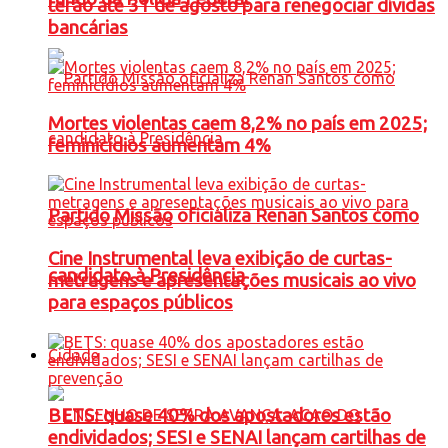
terão até 31 de agosto para renegociar dívidas
bancárias
Mortes violentas caem 8,2% no país em 2025;
feminicídios aumentam 4%
Partido Missão oficializa Renan Santos como
Cine Instrumental leva exibição de curtas-
candidato à Presidência
metragens e apresentações musicais ao vivo
para espaços públicos
Cidade
BETS: quase 40% dos apostadores estão
endividados; SESI e SENAI lançam cartilhas de