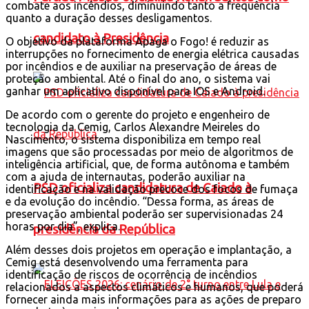
combate aos incêndios, diminuindo tanto a frequência
quanto a duração desses desligamentos.
candidato à Presidência
O objetivo da plataforma Apaga o Fogo! é reduzir as
interrupções no fornecimento de energia elétrica causadas
por incêndios e de auxiliar na preservação de áreas de
proteção ambiental. Até o final do ano, o sistema vai
ganhar um aplicativo disponível para IOS e Android.
De acordo com o gerente do projeto e engenheiro de
tecnologia da Cemig, Carlos Alexandre Meireles do
Nascimento, o sistema disponibiliza em tempo real
imagens que são processadas por meio de algoritmos de
inteligência artificial, que, de forma autônoma e também
com a ajuda de internautas, poderão auxiliar na
PSD oficializa candidatura de Caiado à
identificação e na validação precoce dos focos de fumaça
e da evolução do incêndio. “Dessa forma, as áreas de
preservação ambiental poderão ser supervisionadas 24
horas por dia”, explica.
presidência da República
Além desses dois projetos em operação e implantação, a
Cemig está desenvolvendo uma ferramenta para
identificação de riscos de ocorrência de incêndios
relacionados a aspectos climáticos e humanos, que poderá
fornecer ainda mais informações para as ações de preparo