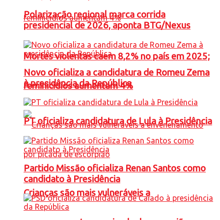
Polarização regional marca corrida
presidencial de 2026, aponta BTG/Nexus
Mortes violentas caem 8,2% no país em 2025;
Novo oficializa a candidatura de Romeu Zema
à presidência da República
feminicídios aumentam 4%
PT oficializa candidatura de Lula à Presidência
Partido Missão oficializa Renan Santos como
candidato à Presidência
Crianças são mais vulneráveis a