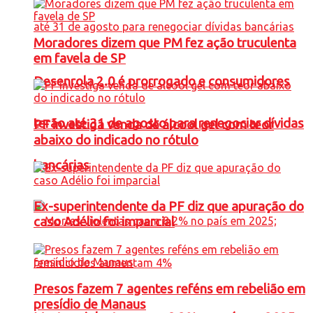
Moradores dizem que PM fez ação truculenta
em favela de SP
Desenrola 2.0 é prorrogado e consumidores
terão até 31 de agosto para renegociar dívidas
PF investiga venda de álcool gel com teor
abaixo do indicado no rótulo
bancárias
Ex-superintendente da PF diz que apuração do
caso Adélio foi imparcial
Presos fazem 7 agentes reféns em rebelião em
presídio de Manaus