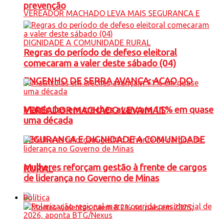
prevenção
Regras do período de defeso eleitoral
comecaram a valer deste sábado (04)
ENGENHO DE SERRA AVANÇA: ACAO DO
Matrículas em creches avançam 11% em quase
VEREADOR MACHADO LEVA MAIS
uma década
SEGURANCA E DIGNIDADE A COMUNIDADE
Mulheres reforçam gestão à frente de cargos
RURAL
de liderança no Governo de Minas
Política