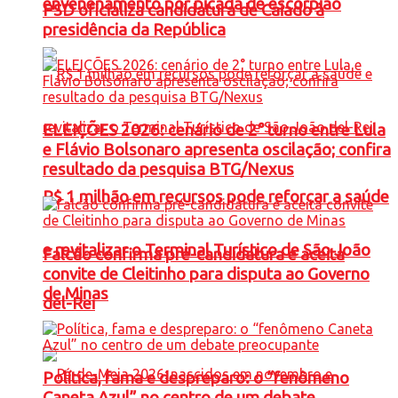
envenenamento por picada de escorpião
PSD oficializa candidatura de Caiado à
presidência da República
ELEIÇÕES 2026: cenário de 2° turno entre Lula
e Flávio Bolsonaro apresenta oscilação; confira
resultado da pesquisa BTG/Nexus
R$ 1 milhão em recursos pode reforçar a saúde
e revitalizar o Terminal Turístico de São João
Falcão confirma pré-candidatura e aceita
convite de Cleitinho para disputa ao Governo
de Minas
del-Rei
Política, fama e despreparo: o “fenômeno
Caneta Azul” no centro de um debate