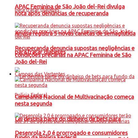
APAC Feminina de São João del-Rei divulga
nota após denúncias de recuperanda
Anvisa registra 5 novas canetas de semaglutida
Recuperanda denuncia supostas negligências e
para tratar diabetes
condições precárias na APAC Feminina de São
João del-Rei
Campos das Vertentes
Campanha Nacional de Multivacinação começa
nesta segunda
Lei destina parte do dinheiro de bets para
Desenrola 2.0 é prorrogado e consumidores
fundo da Polícia Federal