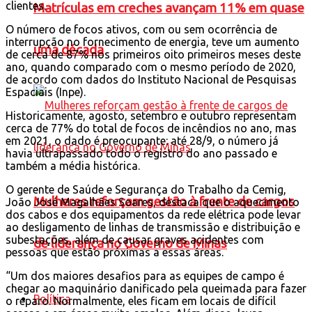
clientes.
Matrículas em creches avançam 11% em quase
O número de focos ativos, com ou sem ocorrência de
interrupção no fornecimento de energia, teve um aumento
uma década
de cerca de 87% nos primeiros oito primeiros meses deste
ano, quando comparado com o mesmo período de 2020,
de acordo com dados do Instituto Nacional de Pesquisas
Espaciais (Inpe).
Historicamente, agosto, setembro e outubro representam
cerca de 77% do total de focos de incêndios no ano, mas
em 2021, o dado é preocupante: até 28/9, o número já
havia ultrapassado todo o registro do ano passado e
também a média histórica.
O gerente de Saúde e Segurança do Trabalho da Cemig,
Mulheres reforçam gestão à frente de cargos
João José Magalhães Soares, destaca que o aquecimento
dos cabos e dos equipamentos da rede elétrica pode levar
ao desligamento de linhas de transmissão e distribuição e
subestações, além de causar graves acidentes com
de liderança no Governo de Minas
pessoas que estão próximas a essas áreas.
“Um dos maiores desafios para as equipes de campo é
chegar ao maquinário danificado pela queimada para fazer
Política
o reparo. Normalmente, eles ficam em locais de difícil