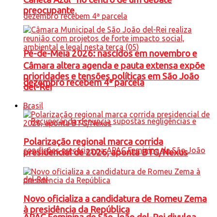
preocupante
Pé-de-Meia 2026: nascidos em novembro e
Câmara altera agenda e pauta extensa expõe
prioridades e tensões políticas em São João
dezembro recebem 4ª parcela
del-Rei
Brasil
Polarização regional marca corrida
presidencial de 2026, aponta BTG/Nexus
Novo oficializa a candidatura de Romeu Zema
à presidência da República