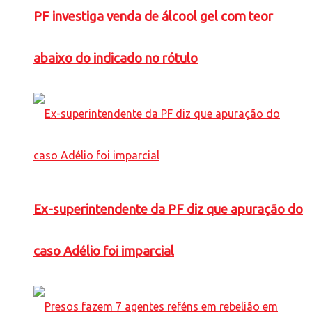
PF investiga venda de álcool gel com teor
abaixo do indicado no rótulo
Ex-superintendente da PF diz que apuração do
caso Adélio foi imparcial