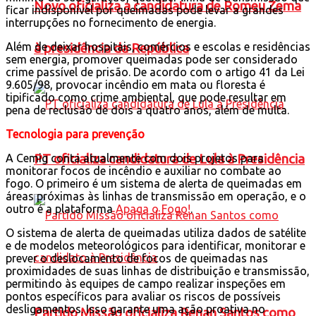
Novo oficializa a candidatura de Romeu Zema
ficar indisponível por queimadas pode levar a grandes
interrupções no fornecimento de energia.
Além de deixar hospitais, comércios e escolas e residências
à presidência da República
sem energia, promover queimadas pode ser considerado
crime passível de prisão. De acordo com o artigo 41 da Lei
9.605/98, provocar incêndio em mata ou floresta é
tipificado como crime ambiental, que pode resultar em
pena de reclusão de dois a quatro anos, além de multa.
Tecnologia para prevenção
PT oficializa candidatura de Lula à Presidência
A Cemig conta atualmente com dois projetos para
monitorar focos de incêndio e auxiliar no combate ao
fogo. O primeiro é um sistema de alerta de queimadas em
áreas próximas às linhas de transmissão em operação, e o
outro é a plataforma
Apaga o Fogo!
.
O sistema de alerta de queimadas utiliza dados de satélite
e de modelos meteorológicos para identificar, monitorar e
prever o deslocamento de focos de queimadas nas
proximidades de suas linhas de distribuição e transmissão,
permitindo às equipes de campo realizar inspeções em
pontos específicos para avaliar os riscos de possíveis
desligamentos. Isso garante uma ação proativa no
Partido Missão oficializa Renan Santos como