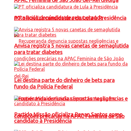
APAC Feminina de São João del-Rei divulga
nota após denúncias de recuperanda
PT oficializa candidatura de Lula à Presidência
Anvisa registra 5 novas canetas de semaglutida
para tratar diabetes
Lei destina parte do dinheiro de bets para
fundo da Polícia Federal
Recuperanda denuncia supostas negligências e
Partido Missão oficializa Renan Santos como
condições precárias na APAC Feminina de São
candidato à Presidência