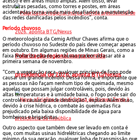
acesso e em áreas muito amplas. Além disso, levar
estruturas pesadas, como torres e postes, em áreas
acidentadas torna ainda mais desafiadora a manutenção
das redes danificadas pelos incêndios”, conta.
Período chuvoso
O meteorologista da Cemig Arthur Chaves afirma que o
período chuvoso no Sudeste do país deve começar apenas
em outubro. Em algumas regiões de Minas Gerais, como a
Polarização regional marca corrida
faixa Norte do estado, as chuvas podem atrasar até a
primeira semana de novembro.
“Com a vegetação seca, qualquer princípio de fogo pode
presidencial de 2026, aponta BTG/Nexus
causar um grande incêndio. Dessa forma, é importante que
as pessoas não façam nenhum tipo de queimada, mesmo
aquelas que possam julgar controláveis, pois, devido às
altas temperaturas e à umidade baixa, o fogo pode sair do
controle e causar grande destruição”, explica. Além disso,
devido à crise hídrica, o combate às queimadas fica
prejudicado pela baixa disponibilidade de água para
bombeiros e brigadistas.
Outro aspecto que também deve ser levado em conta é
que, com muitas usinas hidrelétricas chegando ao limite
mínimo da sua geração, qualquer linha de transmissão que