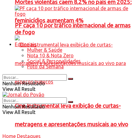
Mortes violentas caem 8,2% no país em 2025;
feminicídios aumentam 4%
PF caça 10 por tráfico internacional de armas
de fogo
Editoriais
Mulher & Saúde
Nota 10 & Nota Zero
Social & Personalidades
Foto da Semana
Nenhum Resultado
View All Result
Cine Instrumental leva exibição de curtas-
Nenhum Resultado
View All Result
metragens e apresentações musicais ao vivo
Home
Destaques