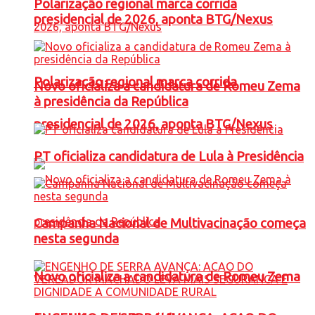
Polarização regional marca corrida
presidencial de 2026, aponta BTG/Nexus
Polarização regional marca corrida
Novo oficializa a candidatura de Romeu Zema
à presidência da República
presidencial de 2026, aponta BTG/Nexus
PT oficializa candidatura de Lula à Presidência
Campanha Nacional de Multivacinação começa
nesta segunda
Novo oficializa a candidatura de Romeu Zema