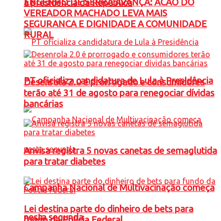
ENGENHO DE SERRA AVANÇA: ACAO DO
à presidência da República
VEREADOR MACHADO LEVA MAIS
SEGURANCA E DIGNIDADE A COMUNIDADE
RURAL
PT oficializa candidatura de Lula à Presidência
Desenrola 2.0 é prorrogado e consumidores
terão até 31 de agosto para renegociar dívidas
bancárias
Anvisa registra 5 novas canetas de semaglutida
para tratar diabetes
Campanha Nacional de Multivacinação começa
Lei destina parte do dinheiro de bets para
nesta segunda
fundo da Polícia Federal