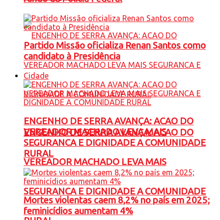
Partido Missão oficializa Renan Santos como
candidato à Presidência
Cidade
ENGENHO DE SERRA AVANÇA: ACAO DO
VEREADOR MACHADO LEVA MAIS
ENGENHO DE SERRA AVANÇA: ACAO DO
SEGURANCA E DIGNIDADE A COMUNIDADE
RURAL
VEREADOR MACHADO LEVA MAIS
SEGURANCA E DIGNIDADE A COMUNIDADE
Mortes violentas caem 8,2% no país em 2025;
feminicídios aumentam 4%