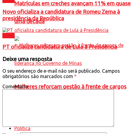
Brasil
Matrículas em creches avançam 11% em quase
Novo oficializa a candidatura de Romeu Zema à
presidência da República
uma década
Brasil
PT oficializa candidatura de Lula à Presidência
Deixe uma resposta
O seu endereço de e-mail não será publicado.
Campos
obrigatórios são marcados com
*
Mulheres reforçam gestão à frente de cargos
Comentário
de liderança no Governo de Minas
Política