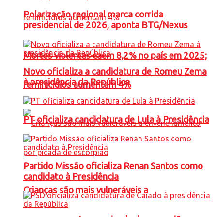
Polarização regional marca corrida
presidencial de 2026, aponta BTG/Nexus
Mortes violentas caem 8,2% no país em 2025;
Novo oficializa a candidatura de Romeu Zema
à presidência da República
feminicídios aumentam 4%
PT oficializa candidatura de Lula à Presidência
Partido Missão oficializa Renan Santos como
candidato à Presidência
Crianças são mais vulneráveis a