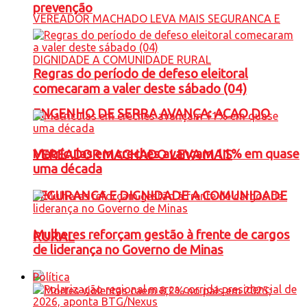
prevenção
Regras do período de defeso eleitoral
comecaram a valer deste sábado (04)
ENGENHO DE SERRA AVANÇA: ACAO DO
Matrículas em creches avançam 11% em quase
VEREADOR MACHADO LEVA MAIS
uma década
SEGURANCA E DIGNIDADE A COMUNIDADE
Mulheres reforçam gestão à frente de cargos
RURAL
de liderança no Governo de Minas
Política