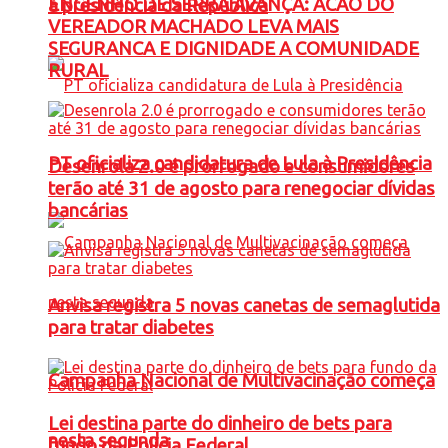
ENGENHO DE SERRA AVANÇA: ACAO DO
à presidência da República
VEREADOR MACHADO LEVA MAIS
SEGURANCA E DIGNIDADE A COMUNIDADE
RURAL
PT oficializa candidatura de Lula à Presidência
Desenrola 2.0 é prorrogado e consumidores
terão até 31 de agosto para renegociar dívidas
bancárias
Anvisa registra 5 novas canetas de semaglutida
para tratar diabetes
Campanha Nacional de Multivacinação começa
Lei destina parte do dinheiro de bets para
nesta segunda
fundo da Polícia Federal