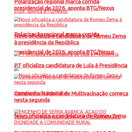
Polarização regional marca corrida
presidencial de 2026, aponta BTG/Nexus
Polarização regional marca corrida
Novo oficializa a candidatura de Romeu Zema
à presidência da República
presidencial de 2026, aponta BTG/Nexus
PT oficializa candidatura de Lula à Presidência
Campanha Nacional de Multivacinação começa
nesta segunda
Novo oficializa a candidatura de Romeu Zema