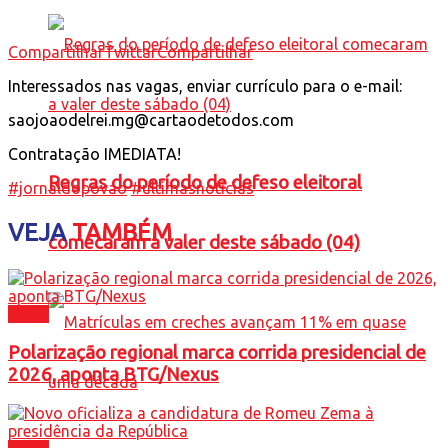
Compartilhar
Twittar
Compartilhar
Interessados nas vagas, enviar currículo para o e-mail:
saojoaodelrei.mg@cartaodetodos.com
Contratação IMEDIATA!
Regras do período de defeso eleitoral
#jornaldopovao
#ultimasnoticias
VEJA
TAMBÉM
comecaram a valer deste sábado (04)
Brasil
Polarização regional marca corrida presidencial de
2026, aponta BTG/Nexus