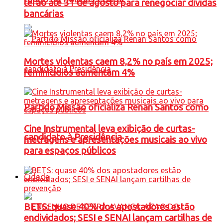
terão até 31 de agosto para renegociar dívidas
bancárias
Mortes violentas caem 8,2% no país em 2025;
feminicídios aumentam 4%
Partido Missão oficializa Renan Santos como
Cine Instrumental leva exibição de curtas-
candidato à Presidência
metragens e apresentações musicais ao vivo
para espaços públicos
Cidade
BETS: quase 40% dos apostadores estão
endividados; SESI e SENAI lançam cartilhas de