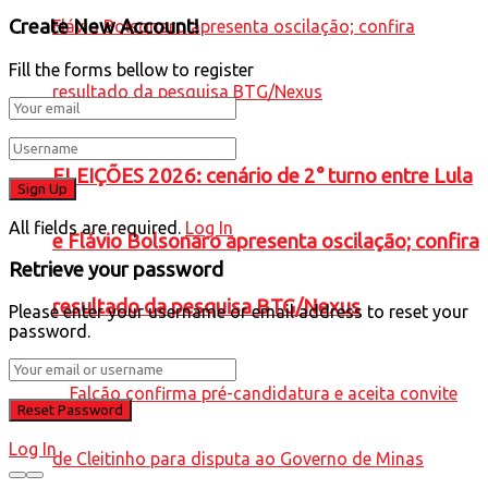
Create New Account!
Fill the forms bellow to register
ELEIÇÕES 2026: cenário de 2° turno entre Lula
All fields are required.
Log In
e Flávio Bolsonaro apresenta oscilação; confira
Retrieve your password
resultado da pesquisa BTG/Nexus
Please enter your username or email address to reset your
password.
Log In