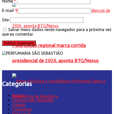
Nome
*
E-mail
*
Site
Salvar meus dados neste navegador para a próxima vez
que eu comentar.
Polarização regional marca corrida
presidencial de 2026, aponta BTG/Nexus
Categorias
Brasil
Campos das Vertentes
Cidade
Colunistas
Destaques