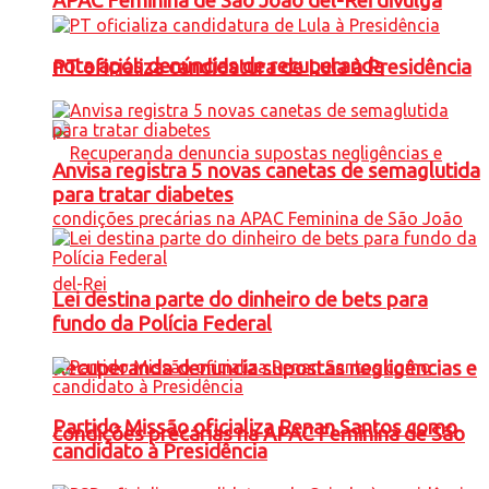
APAC Feminina de São João del-Rei divulga
nota após denúncias de recuperanda
PT oficializa candidatura de Lula à Presidência
Anvisa registra 5 novas canetas de semaglutida
para tratar diabetes
Lei destina parte do dinheiro de bets para
fundo da Polícia Federal
Recuperanda denuncia supostas negligências e
Partido Missão oficializa Renan Santos como
condições precárias na APAC Feminina de São
candidato à Presidência