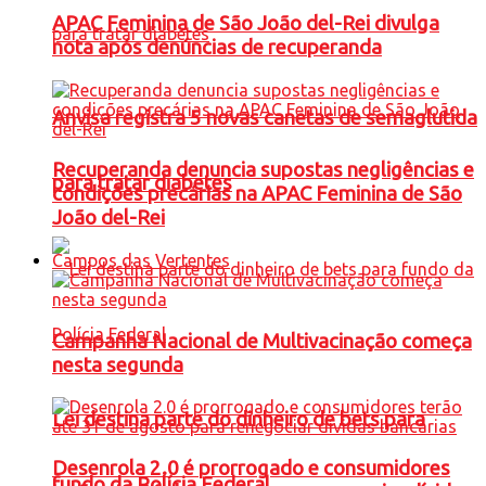
APAC Feminina de São João del-Rei divulga
nota após denúncias de recuperanda
Anvisa registra 5 novas canetas de semaglutida
Recuperanda denuncia supostas negligências e
para tratar diabetes
condições precárias na APAC Feminina de São
João del-Rei
Campos das Vertentes
Campanha Nacional de Multivacinação começa
nesta segunda
Lei destina parte do dinheiro de bets para
Desenrola 2.0 é prorrogado e consumidores
fundo da Polícia Federal