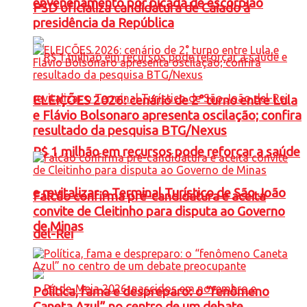
envenenamento por picada de escorpião
PSD oficializa candidatura de Caiado à
presidência da República
ELEIÇÕES 2026: cenário de 2° turno entre Lula
e Flávio Bolsonaro apresenta oscilação; confira
resultado da pesquisa BTG/Nexus
R$ 1 milhão em recursos pode reforçar a saúde
e revitalizar o Terminal Turístico de São João
Falcão confirma pré-candidatura e aceita
convite de Cleitinho para disputa ao Governo
de Minas
del-Rei
Política, fama e despreparo: o “fenômeno
Caneta Azul” no centro de um debate