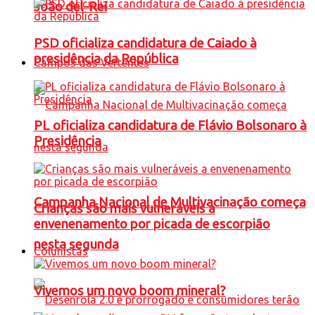
João del-Rei
PSD oficializa candidatura de Caiado à
presidência da República
Campos das Vertentes
PL oficializa candidatura de Flávio Bolsonaro à
Presidência
Campanha Nacional de Multivacinação começa
Crianças são mais vulneráveis a
envenenamento por picada de escorpião
nesta segunda
Colunistas
Vivemos um novo boom mineral?