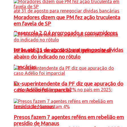
Moradores dizem que PM fez ação truculenta
em favela de SP
Desenrola 2.0 é prorrogado e consumidores
terão até 31 de agosto para renegociar dívidas
PF investiga venda de álcool gel com teor
abaixo do indicado no rótulo
bancárias
Ex-superintendente da PF diz que apuração do
caso Adélio foi imparcial
Presos fazem 7 agentes reféns em rebelião em
presídio de Manaus