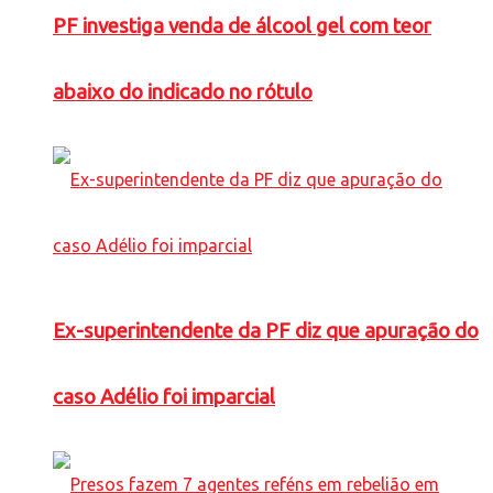
PF investiga venda de álcool gel com teor
abaixo do indicado no rótulo
Ex-superintendente da PF diz que apuração do
caso Adélio foi imparcial