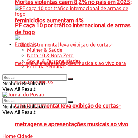
Mortes violentas caem 8,2% no país em 2025;
feminicídios aumentam 4%
PF caça 10 por tráfico internacional de armas
de fogo
Editoriais
Mulher & Saúde
Nota 10 & Nota Zero
Social & Personalidades
Foto da Semana
Nenhum Resultado
View All Result
Cine Instrumental leva exibição de curtas-
Nenhum Resultado
View All Result
metragens e apresentações musicais ao vivo
Home
Cidade