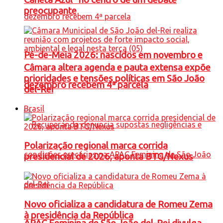
preocupante
Pé-de-Meia 2026: nascidos em novembro e
Câmara altera agenda e pauta extensa expõe
prioridades e tensões políticas em São João
dezembro recebem 4ª parcela
del-Rei
Brasil
Polarização regional marca corrida
presidencial de 2026, aponta BTG/Nexus
Novo oficializa a candidatura de Romeu Zema
à presidência da República