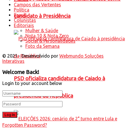
Campos das Vertentes
Política
Brasil
candidato à Presidência
Colunistas
Editoriais
Mulher & Saúde
Nota 10 & Nota Zero
Social & Personalidades
Foto da Semana
© 2021 - Desenvolvido por
Webmundo Soluções
Interativas
Welcome Back!
PSD oficializa candidatura de Caiado à
Login to your account below
presidência da República
Forgotten Password?