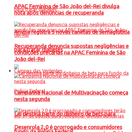
APAC Feminina de São João del-Rei divulga
nota após denúncias de recuperanda
Anvisa registra 5 novas canetas de semaglutida
Recuperanda denuncia supostas negligências e
para tratar diabetes
condições precárias na APAC Feminina de São
João del-Rei
Campos das Vertentes
Campanha Nacional de Multivacinação começa
nesta segunda
Lei destina parte do dinheiro de bets para
Desenrola 2.0 é prorrogado e consumidores
fundo da Polícia Federal