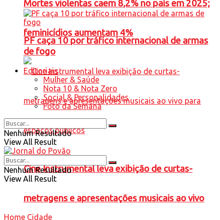
Mortes violentas caem 8,2% no país em 2025;
feminicídios aumentam 4%
PF caça 10 por tráfico internacional de armas
de fogo
Editoriais
Mulher & Saúde
Nota 10 & Nota Zero
Social & Personalidades
Foto da Semana
Nenhum Resultado
View All Result
Cine Instrumental leva exibição de curtas-
Nenhum Resultado
View All Result
metragens e apresentações musicais ao vivo
Home
Cidade