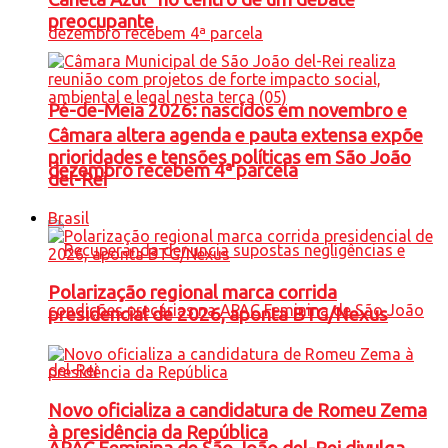
preocupante
Pé-de-Meia 2026: nascidos em novembro e
Câmara altera agenda e pauta extensa expõe
prioridades e tensões políticas em São João
dezembro recebem 4ª parcela
del-Rei
Brasil
Polarização regional marca corrida
presidencial de 2026, aponta BTG/Nexus
Novo oficializa a candidatura de Romeu Zema
à presidência da República