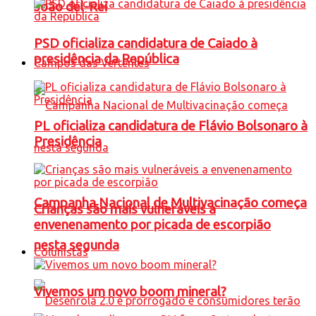
João del-Rei
PSD oficializa candidatura de Caiado à
presidência da República
Campos das Vertentes
PL oficializa candidatura de Flávio Bolsonaro à
Presidência
Campanha Nacional de Multivacinação começa
Crianças são mais vulneráveis a
envenenamento por picada de escorpião
nesta segunda
Colunistas
Vivemos um novo boom mineral?