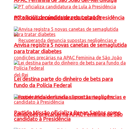
APAC Feminina de São João del-Rei divulga
nota após denúncias de recuperanda
PT oficializa candidatura de Lula à Presidência
Anvisa registra 5 novas canetas de semaglutida
para tratar diabetes
Lei destina parte do dinheiro de bets para
fundo da Polícia Federal
Recuperanda denuncia supostas negligências e
Partido Missão oficializa Renan Santos como
condições precárias na APAC Feminina de São
candidato à Presidência