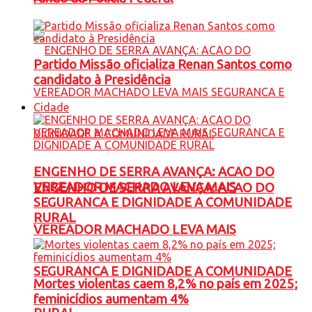
Partido Missão oficializa Renan Santos como
candidato à Presidência
Cidade
ENGENHO DE SERRA AVANÇA: ACAO DO
VEREADOR MACHADO LEVA MAIS
ENGENHO DE SERRA AVANÇA: ACAO DO
SEGURANCA E DIGNIDADE A COMUNIDADE
RURAL
VEREADOR MACHADO LEVA MAIS
SEGURANCA E DIGNIDADE A COMUNIDADE
Mortes violentas caem 8,2% no país em 2025;
feminicídios aumentam 4%