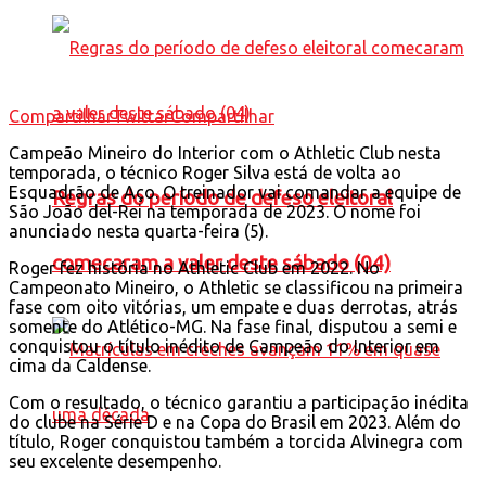
Compartilhar
Twittar
Compartilhar
Campeão Mineiro do Interior com o Athletic Club nesta
temporada, o técnico Roger Silva está de volta ao
Esquadrão de Aço. O treinador vai comandar a equipe de
Regras do período de defeso eleitoral
São João del-Rei na temporada de 2023. O nome foi
anunciado nesta quarta-feira (5).
comecaram a valer deste sábado (04)
Roger fez história no Athletic Club em 2022. No
Campeonato Mineiro, o Athletic se classificou na primeira
fase com oito vitórias, um empate e duas derrotas, atrás
somente do Atlético-MG. Na fase final, disputou a semi e
conquistou o título inédito de Campeão do Interior em
cima da Caldense.
Com o resultado, o técnico garantiu a participação inédita
do clube na Série D e na Copa do Brasil em 2023. Além do
título, Roger conquistou também a torcida Alvinegra com
seu excelente desempenho.