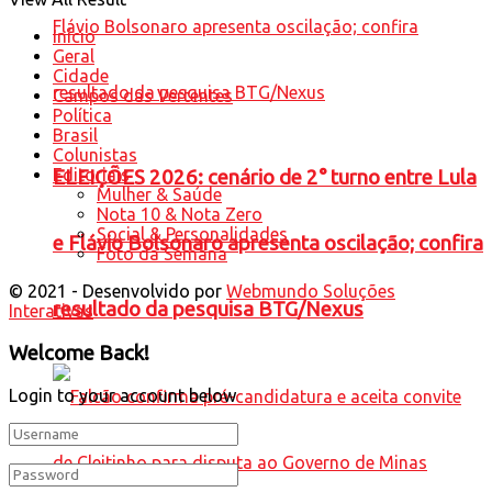
Início
Geral
Cidade
Campos das Vertentes
Política
Brasil
Colunistas
Editoriais
ELEIÇÕES 2026: cenário de 2° turno entre Lula
Mulher & Saúde
Nota 10 & Nota Zero
Social & Personalidades
e Flávio Bolsonaro apresenta oscilação; confira
Foto da Semana
© 2021 - Desenvolvido por
Webmundo Soluções
resultado da pesquisa BTG/Nexus
Interativas
Welcome Back!
Login to your account below