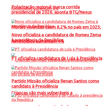
Polarização regional marca corrida
presidencial de 2026, aponta BTG/Nexus
Mortes violentas caem 8,2% no país em 2025;
Novo oficializa a candidatura de Romeu Zema
à presidência da República
feminicídios aumentam 4%
PT oficializa candidatura de Lula à Presidência
Partido Missão oficializa Renan Santos como
candidato à Presidência
Crianças são mais vulneráveis a