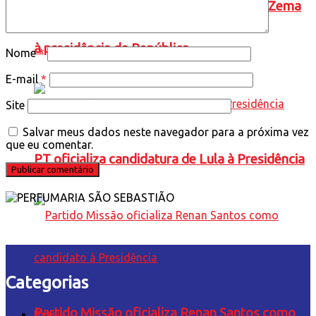
Novo oficializa a candidatura de Romeu Zema
à presidência da República
Nome
*
E-mail
*
Site
Salvar meus dados neste navegador para a próxima vez
que eu comentar.
PT oficializa candidatura de Lula à Presidência
Categorias
Partido Missão oficializa Renan Santos como
Brasil