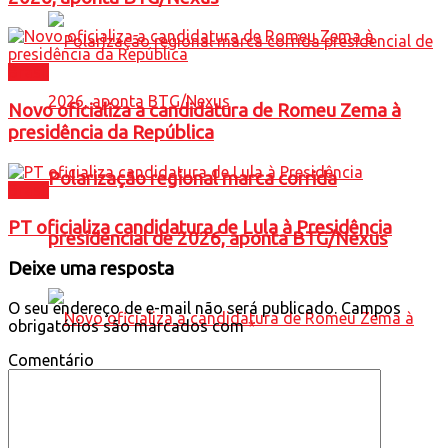
Brasil
Novo oficializa a candidatura de Romeu Zema à
presidência da República
Polarização regional marca corrida
Brasil
PT oficializa candidatura de Lula à Presidência
presidencial de 2026, aponta BTG/Nexus
Deixe uma resposta
O seu endereço de e-mail não será publicado.
Campos
obrigatórios são marcados com
*
Comentário