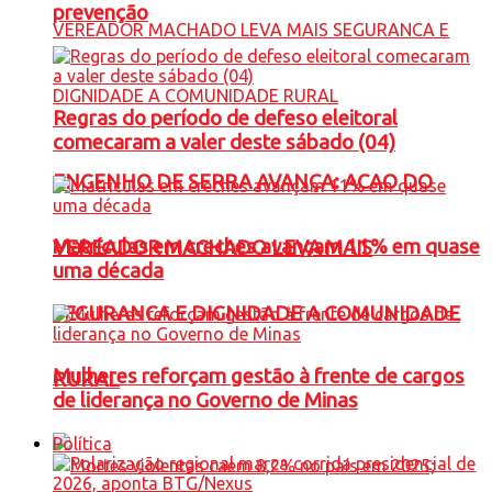
prevenção
Regras do período de defeso eleitoral
comecaram a valer deste sábado (04)
ENGENHO DE SERRA AVANÇA: ACAO DO
Matrículas em creches avançam 11% em quase
VEREADOR MACHADO LEVA MAIS
uma década
SEGURANCA E DIGNIDADE A COMUNIDADE
Mulheres reforçam gestão à frente de cargos
RURAL
de liderança no Governo de Minas
Política