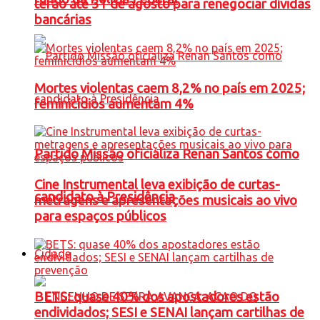
terão até 31 de agosto para renegociar dívidas
bancárias
Mortes violentas caem 8,2% no país em 2025;
feminicídios aumentam 4%
Partido Missão oficializa Renan Santos como
Cine Instrumental leva exibição de curtas-
candidato à Presidência
metragens e apresentações musicais ao vivo
para espaços públicos
Cidade
BETS: quase 40% dos apostadores estão
endividados; SESI e SENAI lançam cartilhas de