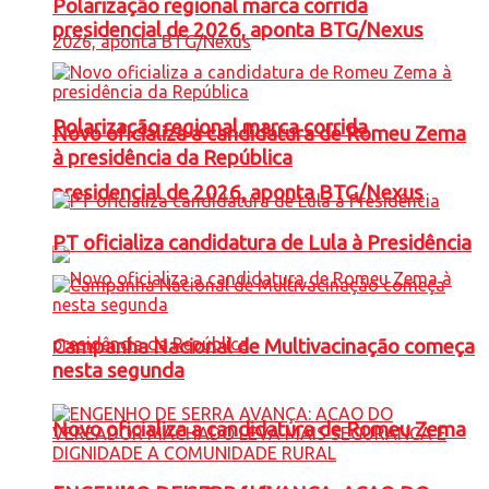
Polarização regional marca corrida
presidencial de 2026, aponta BTG/Nexus
Polarização regional marca corrida
Novo oficializa a candidatura de Romeu Zema
à presidência da República
presidencial de 2026, aponta BTG/Nexus
PT oficializa candidatura de Lula à Presidência
Campanha Nacional de Multivacinação começa
nesta segunda
Novo oficializa a candidatura de Romeu Zema