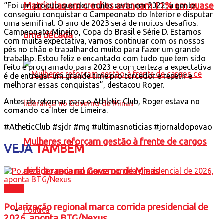
Matrículas em creches avançam 11% em quase
“Foi um projeto que deu muito certo em 2022, a gente
conseguiu conquistar o Campeonato do Interior e disputar
uma semifinal. O ano de 2023 será de muitos desafios:
Campeonato Mineiro, Copa do Brasil e Série D. Estamos
uma década
com muita expectativa, vamos continuar com os nossos
pés no chão e trabalhando muito para fazer um grande
trabalho. Estou feliz e encantado com tudo que tem sido
feito e programado para 2023 e com certeza a expectativa
é de entregar um grande time pro torcedor e repetir e
melhorar essas conquistas”, destacou Roger.
Antes de retornar para o Athletic Club, Roger estava no
comando da Inter de Limeira.
#AtheticClub #sjdr #mg #ultimasnoticias #jornaldopovao
Mulheres reforçam gestão à frente de cargos
VEJA
TAMBÉM
de liderança no Governo de Minas
Brasil
Polarização regional marca corrida presidencial de
Política
2026, aponta BTG/Nexus