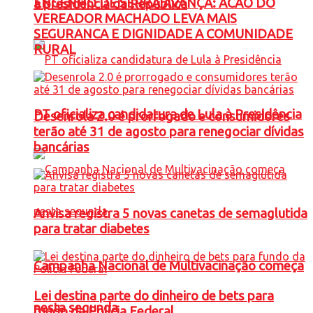
ENGENHO DE SERRA AVANÇA: ACAO DO
à presidência da República
VEREADOR MACHADO LEVA MAIS
SEGURANCA E DIGNIDADE A COMUNIDADE
RURAL
PT oficializa candidatura de Lula à Presidência
Desenrola 2.0 é prorrogado e consumidores
terão até 31 de agosto para renegociar dívidas
bancárias
Anvisa registra 5 novas canetas de semaglutida
para tratar diabetes
Campanha Nacional de Multivacinação começa
Lei destina parte do dinheiro de bets para
nesta segunda
fundo da Polícia Federal