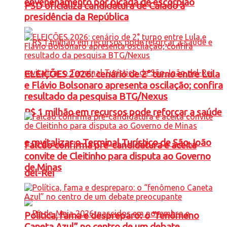
envenenamento por picada de escorpião
PSD oficializa candidatura de Caiado à
presidência da República
ELEIÇÕES 2026: cenário de 2° turno entre Lula
e Flávio Bolsonaro apresenta oscilação; confira
resultado da pesquisa BTG/Nexus
R$ 1 milhão em recursos pode reforçar a saúde
e revitalizar o Terminal Turístico de São João
Falcão confirma pré-candidatura e aceita
convite de Cleitinho para disputa ao Governo
de Minas
del-Rei
Política, fama e despreparo: o “fenômeno
Caneta Azul” no centro de um debate