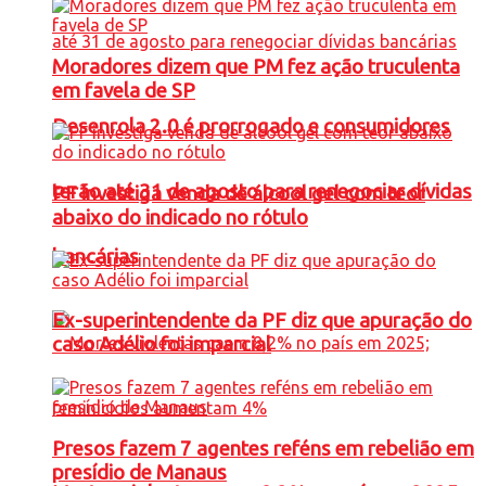
Moradores dizem que PM fez ação truculenta
em favela de SP
Desenrola 2.0 é prorrogado e consumidores
terão até 31 de agosto para renegociar dívidas
PF investiga venda de álcool gel com teor
abaixo do indicado no rótulo
bancárias
Ex-superintendente da PF diz que apuração do
caso Adélio foi imparcial
Presos fazem 7 agentes reféns em rebelião em
presídio de Manaus