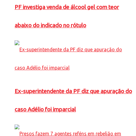
PF investiga venda de álcool gel com teor
abaixo do indicado no rótulo
Ex-superintendente da PF diz que apuração do
caso Adélio foi imparcial