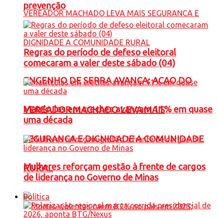
prevenção
Regras do período de defeso eleitoral
comecaram a valer deste sábado (04)
ENGENHO DE SERRA AVANÇA: ACAO DO
Matrículas em creches avançam 11% em quase
VEREADOR MACHADO LEVA MAIS
uma década
SEGURANCA E DIGNIDADE A COMUNIDADE
Mulheres reforçam gestão à frente de cargos
RURAL
de liderança no Governo de Minas
Política