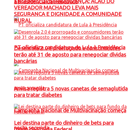
ENGENHO DE SERRA AVANÇA: ACAO DO
à presidência da República
VEREADOR MACHADO LEVA MAIS
SEGURANCA E DIGNIDADE A COMUNIDADE
RURAL
PT oficializa candidatura de Lula à Presidência
Desenrola 2.0 é prorrogado e consumidores
terão até 31 de agosto para renegociar dívidas
bancárias
Anvisa registra 5 novas canetas de semaglutida
para tratar diabetes
Campanha Nacional de Multivacinação começa
Lei destina parte do dinheiro de bets para
nesta segunda
fundo da Polícia Federal