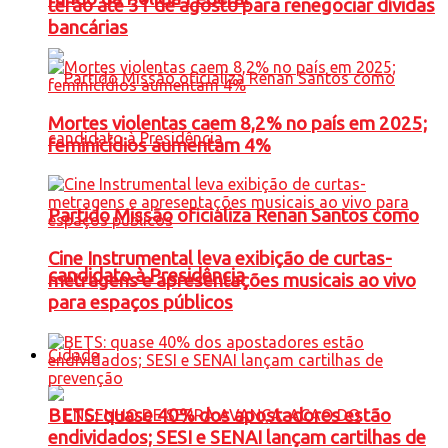
terão até 31 de agosto para renegociar dívidas
bancárias
Mortes violentas caem 8,2% no país em 2025;
feminicídios aumentam 4%
Partido Missão oficializa Renan Santos como
Cine Instrumental leva exibição de curtas-
candidato à Presidência
metragens e apresentações musicais ao vivo
para espaços públicos
Cidade
BETS: quase 40% dos apostadores estão
endividados; SESI e SENAI lançam cartilhas de