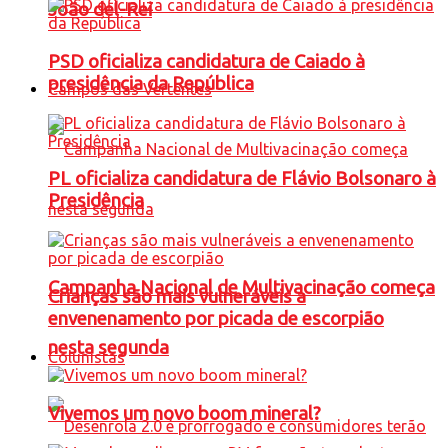
João del-Rei
PSD oficializa candidatura de Caiado à
presidência da República
Campos das Vertentes
PL oficializa candidatura de Flávio Bolsonaro à
Presidência
Campanha Nacional de Multivacinação começa
Crianças são mais vulneráveis a
envenenamento por picada de escorpião
nesta segunda
Colunistas
Vivemos um novo boom mineral?