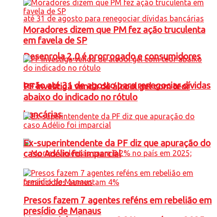
Moradores dizem que PM fez ação truculenta
em favela de SP
Desenrola 2.0 é prorrogado e consumidores
terão até 31 de agosto para renegociar dívidas
PF investiga venda de álcool gel com teor
abaixo do indicado no rótulo
bancárias
Ex-superintendente da PF diz que apuração do
caso Adélio foi imparcial
Presos fazem 7 agentes reféns em rebelião em
presídio de Manaus