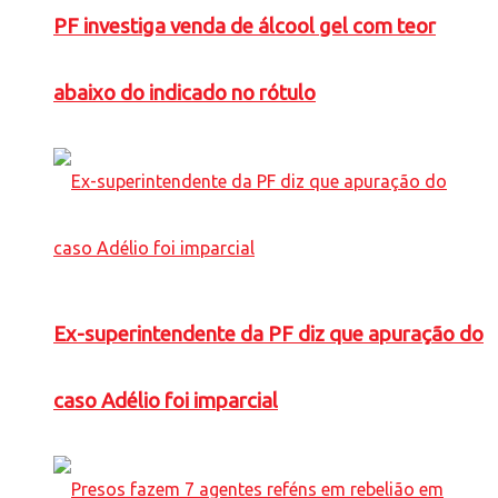
PF investiga venda de álcool gel com teor
abaixo do indicado no rótulo
Ex-superintendente da PF diz que apuração do
caso Adélio foi imparcial