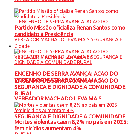
Partido Missão oficializa Renan Santos como
candidato à Presidência
Cidade
ENGENHO DE SERRA AVANÇA: ACAO DO
VEREADOR MACHADO LEVA MAIS
ENGENHO DE SERRA AVANÇA: ACAO DO
SEGURANCA E DIGNIDADE A COMUNIDADE
RURAL
VEREADOR MACHADO LEVA MAIS
SEGURANCA E DIGNIDADE A COMUNIDADE
Mortes violentas caem 8,2% no país em 2025;
feminicídios aumentam 4%