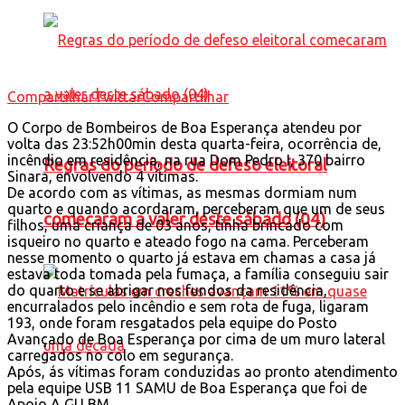
Compartilhar
Twittar
Compartilhar
O Corpo de Bombeiros de Boa Esperança atendeu por
volta das 23:52h00min desta quarta-feira, ocorrência de,
incêndio em residência, na rua Dom Pedro I, 370 bairro
Regras do período de defeso eleitoral
Sinara, envolvendo 4 vítimas.
De acordo com as vítimas, as mesmas dormiam num
quarto e quando acordaram, perceberam que um de seus
comecaram a valer deste sábado (04)
filhos, uma criança de 03 anos, tinha brincado com
isqueiro no quarto e ateado fogo na cama. Perceberam
nesse momento o quarto já estava em chamas a casa já
estava toda tomada pela fumaça, a família conseguiu sair
do quarto e se abrigar nos fundos da residência,
encurralados pelo incêndio e sem rota de fuga, ligaram
193, onde foram resgatados pela equipe do Posto
Avançado de Boa Esperança por cima de um muro lateral
carregados no colo em segurança.
Após, ás vítimas foram conduzidas ao pronto atendimento
pela equipe USB 11 SAMU de Boa Esperança que foi de
Apoio A GU BM