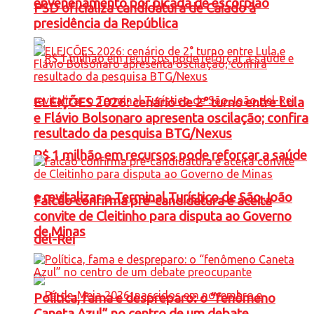
envenenamento por picada de escorpião
PSD oficializa candidatura de Caiado à
presidência da República
ELEIÇÕES 2026: cenário de 2° turno entre Lula
e Flávio Bolsonaro apresenta oscilação; confira
resultado da pesquisa BTG/Nexus
R$ 1 milhão em recursos pode reforçar a saúde
e revitalizar o Terminal Turístico de São João
Falcão confirma pré-candidatura e aceita
convite de Cleitinho para disputa ao Governo
de Minas
del-Rei
Política, fama e despreparo: o “fenômeno
Caneta Azul” no centro de um debate