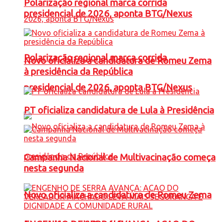
Polarização regional marca corrida
presidencial de 2026, aponta BTG/Nexus
Polarização regional marca corrida
Novo oficializa a candidatura de Romeu Zema
à presidência da República
presidencial de 2026, aponta BTG/Nexus
PT oficializa candidatura de Lula à Presidência
Campanha Nacional de Multivacinação começa
nesta segunda
Novo oficializa a candidatura de Romeu Zema