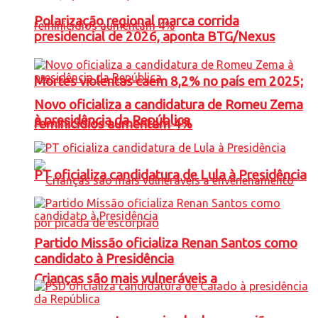
Polarização regional marca corrida
presidencial de 2026, aponta BTG/Nexus
Mortes violentas caem 8,2% no país em 2025;
Novo oficializa a candidatura de Romeu Zema
à presidência da República
feminicídios aumentam 4%
PT oficializa candidatura de Lula à Presidência
Partido Missão oficializa Renan Santos como
candidato à Presidência
Crianças são mais vulneráveis a