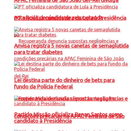
APAC Feminina de São João del-Rei divulga
nota após denúncias de recuperanda
PT oficializa candidatura de Lula à Presidência
Anvisa registra 5 novas canetas de semaglutida
para tratar diabetes
Lei destina parte do dinheiro de bets para
fundo da Polícia Federal
Recuperanda denuncia supostas negligências e
Partido Missão oficializa Renan Santos como
condições precárias na APAC Feminina de São
candidato à Presidência