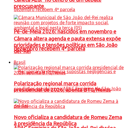
preocupante
Pé-de-Meia 2026: nascidos em novembro e
Câmara altera agenda e pauta extensa expõe
prioridades e tensões políticas em São João
dezembro recebem 4ª parcela
del-Rei
Brasil
Polarização regional marca corrida
presidencial de 2026, aponta BTG/Nexus
Novo oficializa a candidatura de Romeu Zema
à presidência da República