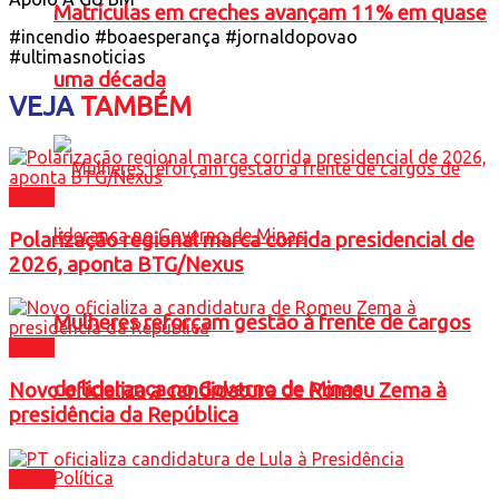
Matrículas em creches avançam 11% em quase
#incendio #boaesperança #jornaldopovao
#ultimasnoticias
uma década
VEJA
TAMBÉM
Brasil
Polarização regional marca corrida presidencial de
2026, aponta BTG/Nexus
Mulheres reforçam gestão à frente de cargos
Brasil
de liderança no Governo de Minas
Novo oficializa a candidatura de Romeu Zema à
presidência da República
Política
Brasil