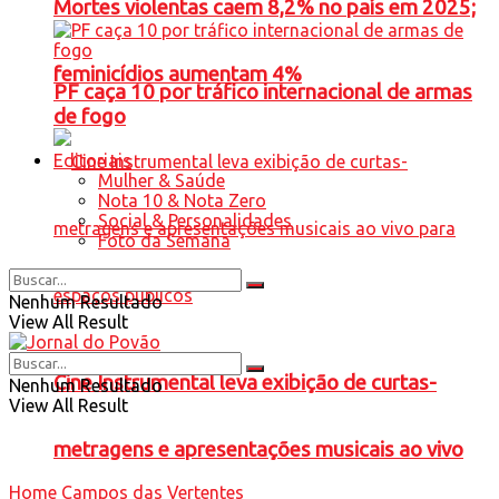
Mortes violentas caem 8,2% no país em 2025;
feminicídios aumentam 4%
PF caça 10 por tráfico internacional de armas
de fogo
Editoriais
Mulher & Saúde
Nota 10 & Nota Zero
Social & Personalidades
Foto da Semana
Nenhum Resultado
View All Result
Cine Instrumental leva exibição de curtas-
Nenhum Resultado
View All Result
metragens e apresentações musicais ao vivo
Home
Campos das Vertentes