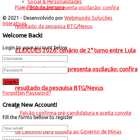
Social & Personalidades
Foto da Semana
© 2021 - Desenvolvido por
Webmundo Soluções
Interativas
Welcome Back!
Login to your account below
ELEIÇÕES 2026: cenário de 2° turno entre Lula
e Flávio Bolsonaro apresenta oscilação; confira
resultado da pesquisa BTG/Nexus
Forgotten Password?
Create New Account!
Fill the forms bellow to register