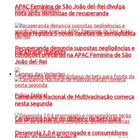
APAC Feminina de São João del-Rei divulga
nota após denúncias de recuperanda
Anvisa registra 5 novas canetas de semaglutida
Recuperanda denuncia supostas negligências e
para tratar diabetes
condições precárias na APAC Feminina de São
João del-Rei
Campos das Vertentes
Campanha Nacional de Multivacinação começa
nesta segunda
Lei destina parte do dinheiro de bets para
Desenrola 2.0 é prorrogado e consumidores
fundo da Polícia Federal