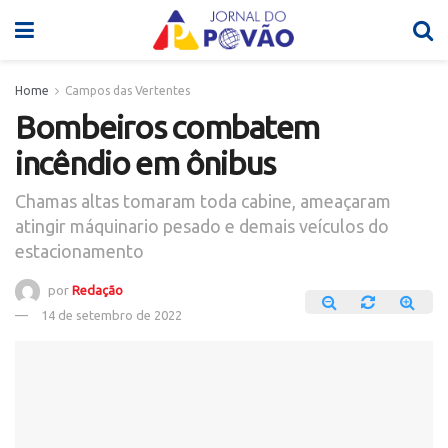
Home
Campos das Vertentes
Bombeiros combatem
incêndio em ônibus
Chamas altas tomaram toda cabine, ameaçaram
atingir máquinario pesado e demais veículos do
estacionamento
por
Redação
14 de setembro de 2022