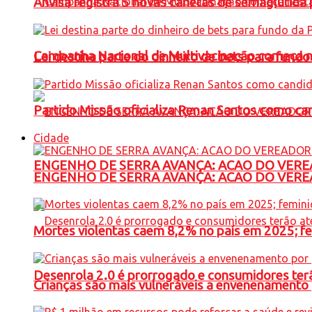
Anvisa registra 5 novas canetas de semaglutida 
Campanha Nacional de Multivacinação começa 
Lei destina parte do dinheiro de bets para fundo
Partido Missão oficializa Renan Santos como ca
Cidade
ENGENHO DE SERRA AVANÇA: ACAO DO VERE
ENGENHO DE SERRA AVANÇA: ACAO DO VERE
Mortes violentas caem 8,2% no país em 2025; 
Desenrola 2.0 é prorrogado e consumidores terã
Crianças são mais vulneráveis a envenenamento 