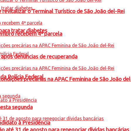
revitalizar o Terminal Turístico de São João del-Rei
para tratar diabetes
embro recebem 4ª parcela
a após denúncias de recuperanda
 da Polícia Federal
condições precárias na APAC Feminina de São João del
nesta segunda
ndidato à Presidência
o até 31 de agosto para renegociar dívidas bancárias