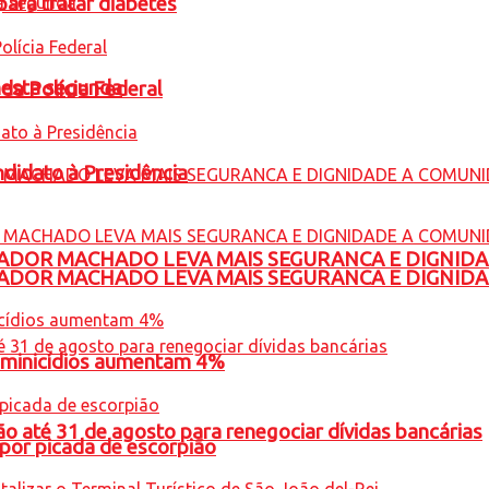
para tratar diabetes
nesta segunda
 da Polícia Federal
ndidato à Presidência
ADOR MACHADO LEVA MAIS SEGURANCA E DIGNID
ADOR MACHADO LEVA MAIS SEGURANCA E DIGNID
feminicídios aumentam 4%
o até 31 de agosto para renegociar dívidas bancárias
por picada de escorpião