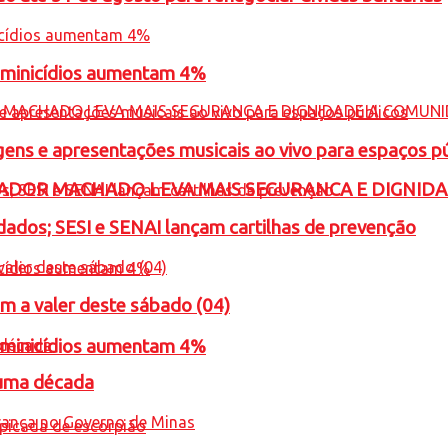
feminicídios aumentam 4%
gens e apresentações musicais ao vivo para espaços p
ADOR MACHADO LEVA MAIS SEGURANCA E DIGNID
ados; SESI e SENAI lançam cartilhas de prevenção
m a valer deste sábado (04)
feminicídios aumentam 4%
 uma década