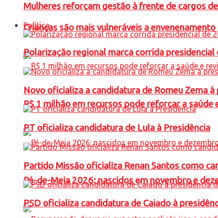
Mulheres reforçam gestão à frente de cargos de
Política
Crianças são mais vulneráveis a envenenamento 
Polarização regional marca corrida presidencia
Novo oficializa a candidatura de Romeu Zema à 
R$ 1 milhão em recursos pode reforçar a saúde e 
PT oficializa candidatura de Lula à Presidência
Partido Missão oficializa Renan Santos como ca
Pé-de-Meia 2026: nascidos em novembro e dez
PSD oficializa candidatura de Caiado à presidên