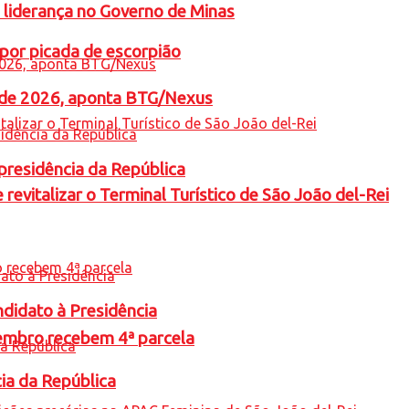
 liderança no Governo de Minas
por picada de escorpião
l de 2026, aponta BTG/Nexus
presidência da República
revitalizar o Terminal Turístico de São João del-Rei
ndidato à Presidência
embro recebem 4ª parcela
cia da República