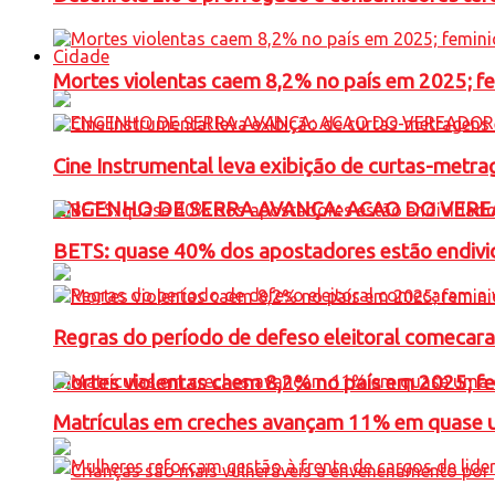
Cidade
Mortes violentas caem 8,2% no país em 2025; 
Cine Instrumental leva exibição de curtas-metra
ENGENHO DE SERRA AVANÇA: ACAO DO VERE
BETS: quase 40% dos apostadores estão endivid
Regras do período de defeso eleitoral comecara
Mortes violentas caem 8,2% no país em 2025; 
Matrículas em creches avançam 11% em quase