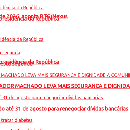
l de 2026, aponta BTG/Nexus
presidência da República
presidência da República
nesta segunda
ADOR MACHADO LEVA MAIS SEGURANCA E DIGNID
o até 31 de agosto para renegociar dívidas bancárias