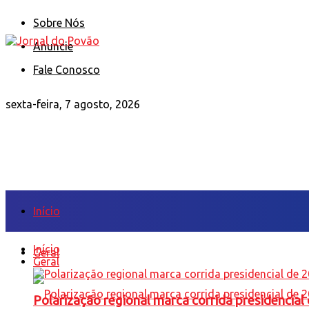
Sobre Nós
Anuncie
Fale Conosco
sexta-feira, 7 agosto, 2026
Início
Início
Geral
Geral
Polarização regional marca corrida presidencia