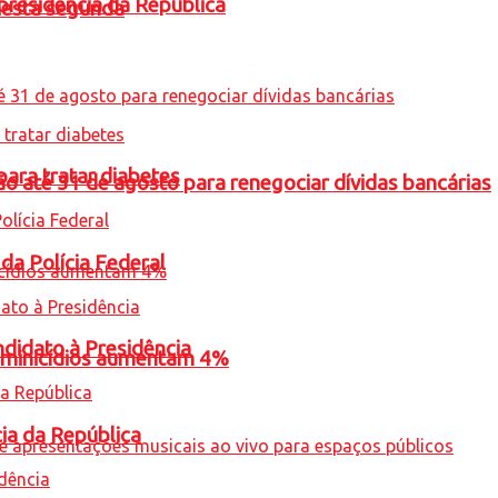
presidência da República
nesta segunda
para tratar diabetes
o até 31 de agosto para renegociar dívidas bancárias
 da Polícia Federal
ndidato à Presidência
feminicídios aumentam 4%
cia da República