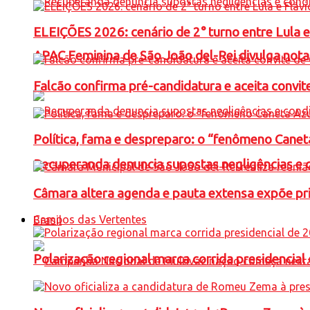
ELEIÇÕES 2026: cenário de 2° turno entre Lula 
APAC Feminina de São João del-Rei divulga not
Falcão confirma pré-candidatura e aceita convit
Política, fama e despreparo: o “fenômeno Cane
Recuperanda denuncia supostas negligências e 
Câmara altera agenda e pauta extensa expõe pri
Campos das Vertentes
Brasil
Polarização regional marca corrida presidencia