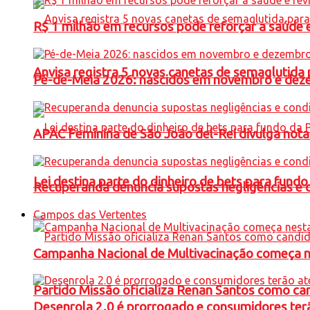
R$ 1 milhão em recursos pode reforçar a saúde e 
Anvisa registra 5 novas canetas de semaglutida 
Pé-de-Meia 2026: nascidos em novembro e dez
APAC Feminina de São João del-Rei divulga not
Lei destina parte do dinheiro de bets para fundo
Recuperanda denuncia supostas negligências e 
Campos das Vertentes
Campanha Nacional de Multivacinação começa 
Partido Missão oficializa Renan Santos como ca
Desenrola 2.0 é prorrogado e consumidores terã