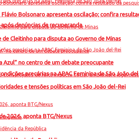
e Flávio Bolsonaro apresenta oscilação; confira resul
a após denúncias de recuperanda
e de Cleitinho para disputa ao Governo de Minas
ta Azul” no centro de um debate preocupante
condições precárias na APAC Feminina de São João del
oridades e tensões políticas em São João del-Rei
l de 2026, aponta BTG/Nexus