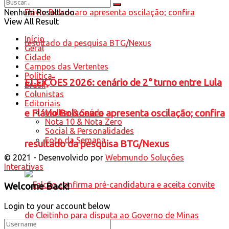
Nenhum Resultado
View All Result
Início
Geral
Cidade
Campos das Vertentes
Política
ELEIÇÕES 2026: cenário de 2° turno entre Lula
Brasil
Colunistas
Editoriais
Mulher & Saúde
e Flávio Bolsonaro apresenta oscilação; confira
Nota 10 & Nota Zero
Social & Personalidades
Foto da Semana
resultado da pesquisa BTG/Nexus
© 2021 - Desenvolvido por
Webmundo Soluções
Interativas
Welcome Back!
Login to your account below