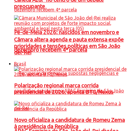
preocupante
Pé-de-Meia 2026: nascidos em novembro e
Câmara altera agenda e pauta extensa expõe
prioridades e tensões políticas em São João
dezembro recebem 4ª parcela
del-Rei
Brasil
Polarização regional marca corrida
presidencial de 2026, aponta BTG/Nexus
Novo oficializa a candidatura de Romeu Zema
à presidência da República