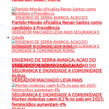
Partido Missão oficializa Renan Santos como
candidato à Presidência
Cidade
ENGENHO DE SERRA AVANÇA: ACAO DO
VEREADOR MACHADO LEVA MAIS
ENGENHO DE SERRA AVANÇA: ACAO DO
SEGURANCA E DIGNIDADE A COMUNIDADE
RURAL
VEREADOR MACHADO LEVA MAIS
SEGURANCA E DIGNIDADE A COMUNIDADE
Mortes violentas caem 8,2% no país em 2025;
feminicídios aumentam 4%