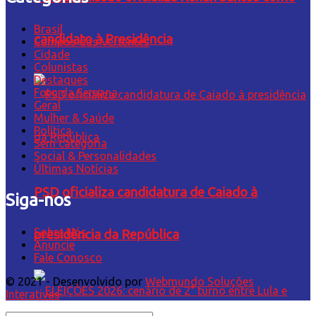
Brasil
candidato à Presidência
Campos das Vertentes
Cidade
Colunistas
Destaques
Foto da Semana
Geral
Mulher & Saúde
Política
Sem categoria
Social & Personalidades
Últimas Notícias
PSD oficializa candidatura de Caiado à
Siga-nos
Sobre Nós
presidência da República
Anuncie
Fale Conosco
© 2021 - Desenvolvido por
Webmundo Soluções
Interativas