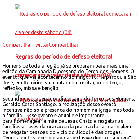
Compartilhar
Twittar
Compartilhar
Regras do período de defeso eleitoral
Homens de toda a região já se preparam para mais uma
edição da Caminhada Diocesana do Terço dos Homens. O
comecaram a valer deste sábado (04)
evento, que vai acontecer no domingo, 18, na paróquia São
José, em Itumirim, vai contar com recitação do terço,
reflexão, missa e benção.
Segundo o coordenador diocesano do Terço dos Homens,
Geraldo Cesar Santiago, a realização desse evento
incentiva não só a presença do homem na Igreja mas toda
a família. “Esse evento é anual e é importante
para homenagear a mãe de Jesus Cristo e resgatar as
famílias através da oração e da pratica da caridade além
de resgatar pessoas do vício do álcool e das drogas.
Temos muitos meio em ajudar inclusive dentro da igreja”,