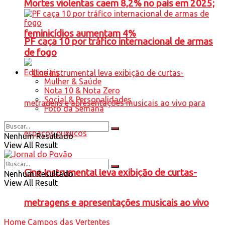
Mortes violentas caem 8,2% no país em 2025;
feminicídios aumentam 4%
PF caça 10 por tráfico internacional de armas
de fogo
Editoriais
Mulher & Saúde
Nota 10 & Nota Zero
Social & Personalidades
Foto da Semana
Nenhum Resultado
View All Result
Cine Instrumental leva exibição de curtas-
Nenhum Resultado
View All Result
metragens e apresentações musicais ao vivo
Home
Campos das Vertentes