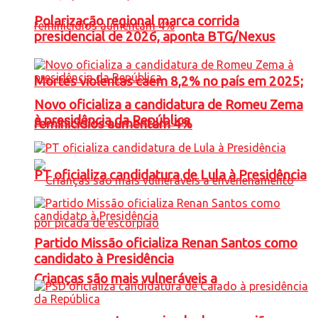
Polarização regional marca corrida
presidencial de 2026, aponta BTG/Nexus
Mortes violentas caem 8,2% no país em 2025;
Novo oficializa a candidatura de Romeu Zema
à presidência da República
feminicídios aumentam 4%
PT oficializa candidatura de Lula à Presidência
Partido Missão oficializa Renan Santos como
candidato à Presidência
Crianças são mais vulneráveis a