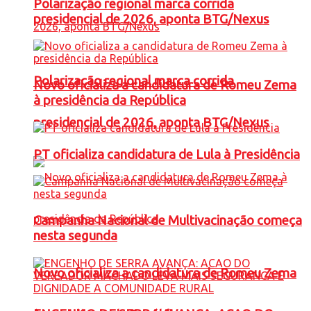
Polarização regional marca corrida
presidencial de 2026, aponta BTG/Nexus
Polarização regional marca corrida
Novo oficializa a candidatura de Romeu Zema
à presidência da República
presidencial de 2026, aponta BTG/Nexus
PT oficializa candidatura de Lula à Presidência
Campanha Nacional de Multivacinação começa
nesta segunda
Novo oficializa a candidatura de Romeu Zema