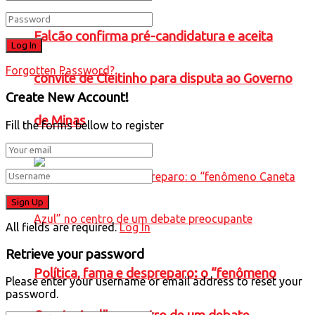
Falcão confirma pré-candidatura e aceita
Forgotten Password?
convite de Cleitinho para disputa ao Governo
Create New Account!
de Minas
Fill the forms bellow to register
All fields are required.
Log In
Retrieve your password
Política, fama e despreparo: o “fenômeno
Please enter your username or email address to reset your
password.