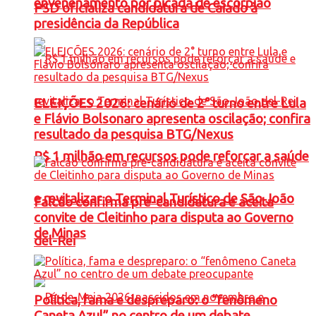
envenenamento por picada de escorpião
PSD oficializa candidatura de Caiado à
presidência da República
ELEIÇÕES 2026: cenário de 2° turno entre Lula
e Flávio Bolsonaro apresenta oscilação; confira
resultado da pesquisa BTG/Nexus
R$ 1 milhão em recursos pode reforçar a saúde
e revitalizar o Terminal Turístico de São João
Falcão confirma pré-candidatura e aceita
convite de Cleitinho para disputa ao Governo
de Minas
del-Rei
Política, fama e despreparo: o “fenômeno
Caneta Azul” no centro de um debate