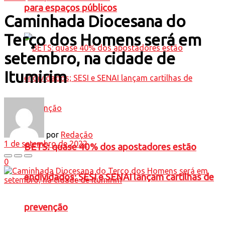
para espaços públicos
Caminhada Diocesana do
Terço dos Homens será em
setembro, na cidade de
Itumirim
por
Redação
1 de setembro de 2022
BETS: quase 40% dos apostadores estão
0
endividados; SESI e SENAI lançam cartilhas de
prevenção