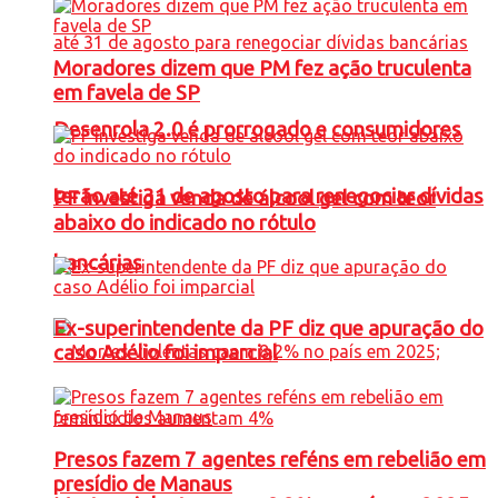
Moradores dizem que PM fez ação truculenta
em favela de SP
Desenrola 2.0 é prorrogado e consumidores
terão até 31 de agosto para renegociar dívidas
PF investiga venda de álcool gel com teor
abaixo do indicado no rótulo
bancárias
Ex-superintendente da PF diz que apuração do
caso Adélio foi imparcial
Presos fazem 7 agentes reféns em rebelião em
presídio de Manaus