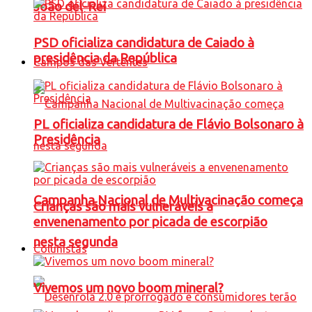
João del-Rei
PSD oficializa candidatura de Caiado à
presidência da República
Campos das Vertentes
PL oficializa candidatura de Flávio Bolsonaro à
Presidência
Campanha Nacional de Multivacinação começa
Crianças são mais vulneráveis a
envenenamento por picada de escorpião
nesta segunda
Colunistas
Vivemos um novo boom mineral?