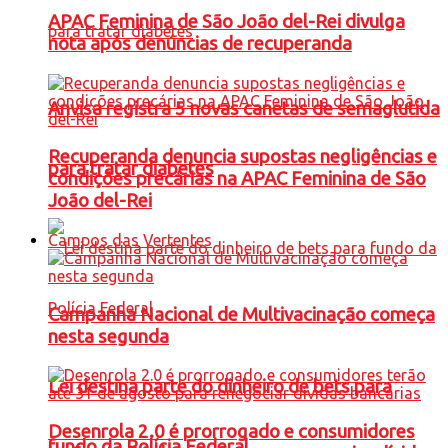
APAC Feminina de São João del-Rei divulga
nota após denúncias de recuperanda
Anvisa registra 5 novas canetas de semaglutida
Recuperanda denuncia supostas negligências e
para tratar diabetes
condições precárias na APAC Feminina de São
João del-Rei
Campos das Vertentes
Campanha Nacional de Multivacinação começa
nesta segunda
Lei destina parte do dinheiro de bets para
Desenrola 2.0 é prorrogado e consumidores
fundo da Polícia Federal