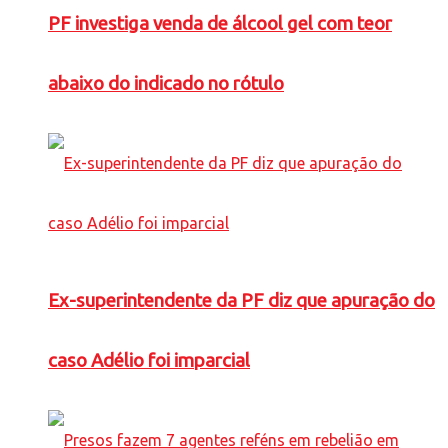
PF investiga venda de álcool gel com teor
abaixo do indicado no rótulo
Ex-superintendente da PF diz que apuração do
caso Adélio foi imparcial