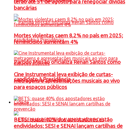
terão até 31 de agosto para renegociar dívidas
bancárias
Mortes violentas caem 8,2% no país em 2025;
feminicídios aumentam 4%
Partido Missão oficializa Renan Santos como
Cine Instrumental leva exibição de curtas-
candidato à Presidência
metragens e apresentações musicais ao vivo
para espaços públicos
Cidade
BETS: quase 40% dos apostadores estão
endividados; SESI e SENAI lançam cartilhas de