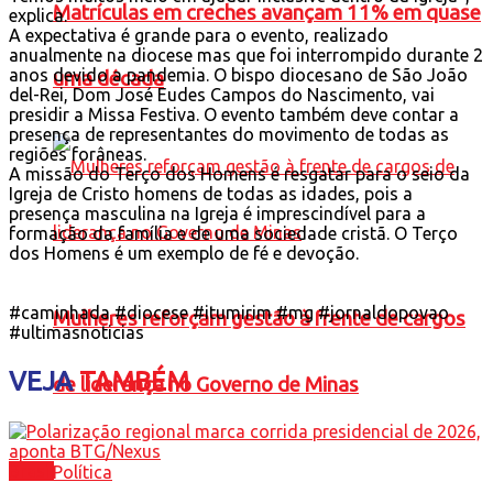
Matrículas em creches avançam 11% em quase
explica.
A expectativa é grande para o evento, realizado
anualmente na diocese mas que foi interrompido durante 2
anos devido a pandemia. O bispo diocesano de São João
uma década
del-Rei, Dom José Eudes Campos do Nascimento, vai
presidir a Missa Festiva. O evento também deve contar a
presença de representantes do movimento de todas as
regiões forâneas.
A missão do Terço dos Homens é resgatar para o seio da
Igreja de Cristo homens de todas as idades, pois a
presença masculina na Igreja é imprescindível para a
formação da família e de uma sociedade cristã. O Terço
dos Homens é um exemplo de fé e devoção.
#caminhada
#diocese
#itumirim
#mg
#jornaldopovao
Mulheres reforçam gestão à frente de cargos
#ultimasnoticias
VEJA
TAMBÉM
de liderança no Governo de Minas
Brasil
Política