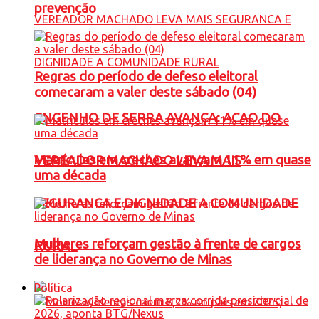
prevenção
Regras do período de defeso eleitoral
comecaram a valer deste sábado (04)
ENGENHO DE SERRA AVANÇA: ACAO DO
Matrículas em creches avançam 11% em quase
VEREADOR MACHADO LEVA MAIS
uma década
SEGURANCA E DIGNIDADE A COMUNIDADE
Mulheres reforçam gestão à frente de cargos
RURAL
de liderança no Governo de Minas
Política