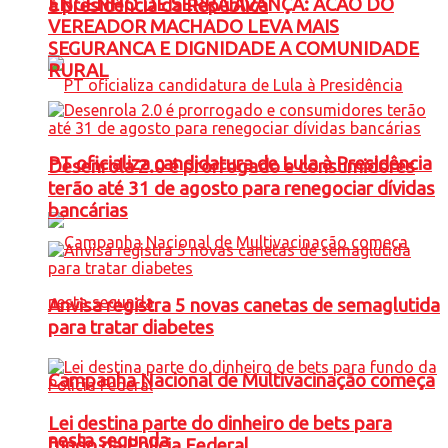
ENGENHO DE SERRA AVANÇA: ACAO DO
à presidência da República
VEREADOR MACHADO LEVA MAIS
SEGURANCA E DIGNIDADE A COMUNIDADE
RURAL
PT oficializa candidatura de Lula à Presidência
Desenrola 2.0 é prorrogado e consumidores
terão até 31 de agosto para renegociar dívidas
bancárias
Anvisa registra 5 novas canetas de semaglutida
para tratar diabetes
Campanha Nacional de Multivacinação começa
Lei destina parte do dinheiro de bets para
nesta segunda
fundo da Polícia Federal