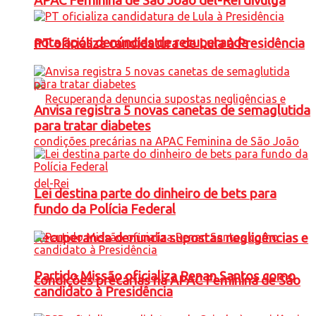
APAC Feminina de São João del-Rei divulga
nota após denúncias de recuperanda
PT oficializa candidatura de Lula à Presidência
Anvisa registra 5 novas canetas de semaglutida
para tratar diabetes
Lei destina parte do dinheiro de bets para
fundo da Polícia Federal
Recuperanda denuncia supostas negligências e
Partido Missão oficializa Renan Santos como
condições precárias na APAC Feminina de São
candidato à Presidência