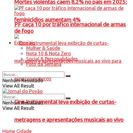
Mortes violentas caem 8,2% no país em 2025;
feminicídios aumentam 4%
PF caça 10 por tráfico internacional de armas
de fogo
Editoriais
Mulher & Saúde
Nota 10 & Nota Zero
Social & Personalidades
Foto da Semana
Nenhum Resultado
View All Result
Cine Instrumental leva exibição de curtas-
Nenhum Resultado
View All Result
metragens e apresentações musicais ao vivo
Home
Cidade