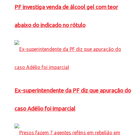
PF investiga venda de álcool gel com teor
abaixo do indicado no rótulo
Ex-superintendente da PF diz que apuração do
caso Adélio foi imparcial