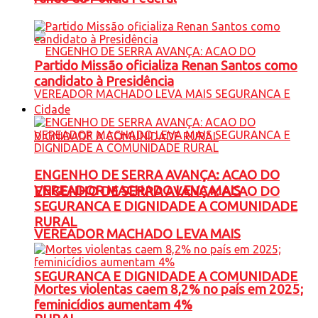
Partido Missão oficializa Renan Santos como
candidato à Presidência
Cidade
ENGENHO DE SERRA AVANÇA: ACAO DO
VEREADOR MACHADO LEVA MAIS
ENGENHO DE SERRA AVANÇA: ACAO DO
SEGURANCA E DIGNIDADE A COMUNIDADE
RURAL
VEREADOR MACHADO LEVA MAIS
SEGURANCA E DIGNIDADE A COMUNIDADE
Mortes violentas caem 8,2% no país em 2025;
feminicídios aumentam 4%