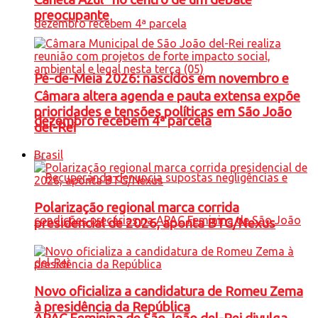
preocupante
Pé-de-Meia 2026: nascidos em novembro e
Câmara altera agenda e pauta extensa expõe
prioridades e tensões políticas em São João
dezembro recebem 4ª parcela
del-Rei
Brasil
Polarização regional marca corrida
presidencial de 2026, aponta BTG/Nexus
Novo oficializa a candidatura de Romeu Zema
à presidência da República