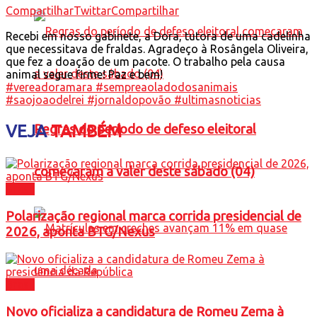
Compartilhar
Twittar
Compartilhar
Recebi em nosso gabinete, a Dora, tutora de uma cadelinha
que necessitava de fraldas. Agradeço à Rosângela Oliveira,
que fez a doação de um pacote. O trabalho pela causa
animal segue firme! Paz e bem!
#vereadoramara
#sempreaoladodosanimais
#saojoaodelrei #jornaldopovão #ultimasnoticias
VEJA
TAMBÉM
Regras do período de defeso eleitoral
comecaram a valer deste sábado (04)
Brasil
Polarização regional marca corrida presidencial de
2026, aponta BTG/Nexus
Brasil
Novo oficializa a candidatura de Romeu Zema à