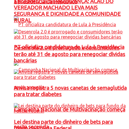
ENGENHO DE SERRA AVANÇA: ACAO DO
à presidência da República
VEREADOR MACHADO LEVA MAIS
SEGURANCA E DIGNIDADE A COMUNIDADE
RURAL
PT oficializa candidatura de Lula à Presidência
Desenrola 2.0 é prorrogado e consumidores
terão até 31 de agosto para renegociar dívidas
bancárias
Anvisa registra 5 novas canetas de semaglutida
para tratar diabetes
Campanha Nacional de Multivacinação começa
Lei destina parte do dinheiro de bets para
nesta segunda
fundo da Polícia Federal