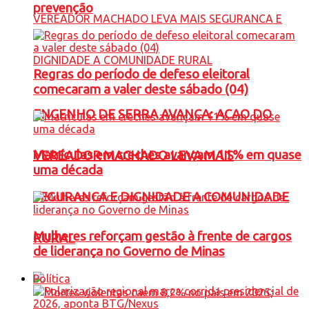
prevenção
Regras do período de defeso eleitoral
comecaram a valer deste sábado (04)
ENGENHO DE SERRA AVANÇA: ACAO DO
Matrículas em creches avançam 11% em quase
VEREADOR MACHADO LEVA MAIS
uma década
SEGURANCA E DIGNIDADE A COMUNIDADE
Mulheres reforçam gestão à frente de cargos
RURAL
de liderança no Governo de Minas
Política