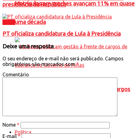
Matrículas em creches avançam 11% em quase
presidência da República
uma década
Brasil
PT oficializa candidatura de Lula à Presidência
Deixe uma resposta
O seu endereço de e-mail não será publicado.
Campos
obrigatórios são marcados com
*
Comentário
Mulheres reforçam gestão à frente de cargos
de liderança no Governo de Minas
Nome
*
Política
E-mail
*