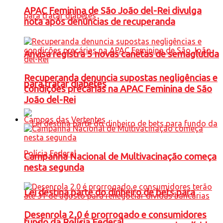
APAC Feminina de São João del-Rei divulga
nota após denúncias de recuperanda
Anvisa registra 5 novas canetas de semaglutida
Recuperanda denuncia supostas negligências e
para tratar diabetes
condições precárias na APAC Feminina de São
João del-Rei
Campos das Vertentes
Campanha Nacional de Multivacinação começa
nesta segunda
Lei destina parte do dinheiro de bets para
Desenrola 2.0 é prorrogado e consumidores
fundo da Polícia Federal