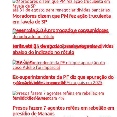
Moradores dizem que PM fez ação truculenta
em favela de SP
Desenrola 2.0 é prorrogado e consumidores
terão até 31 de agosto para renegociar dívidas
PF investiga venda de álcool gel com teor
abaixo do indicado no rótulo
bancárias
Ex-superintendente da PF diz que apuração do
caso Adélio foi imparcial
Presos fazem 7 agentes reféns em rebelião em
presídio de Manaus