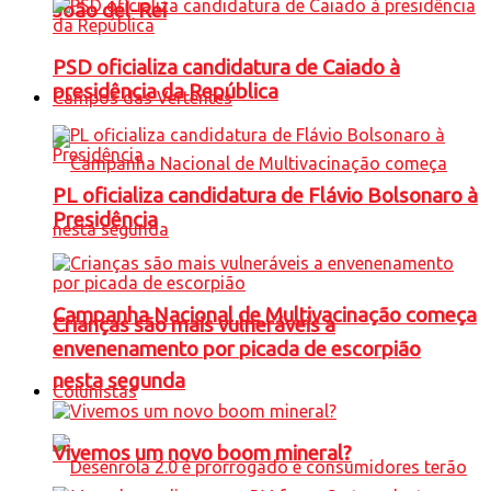
João del-Rei
PSD oficializa candidatura de Caiado à
presidência da República
Campos das Vertentes
PL oficializa candidatura de Flávio Bolsonaro à
Presidência
Campanha Nacional de Multivacinação começa
Crianças são mais vulneráveis a
envenenamento por picada de escorpião
nesta segunda
Colunistas
Vivemos um novo boom mineral?