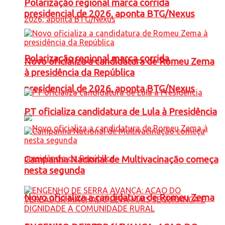
Polarização regional marca corrida
presidencial de 2026, aponta BTG/Nexus
Polarização regional marca corrida
Novo oficializa a candidatura de Romeu Zema
à presidência da República
presidencial de 2026, aponta BTG/Nexus
PT oficializa candidatura de Lula à Presidência
Campanha Nacional de Multivacinação começa
nesta segunda
Novo oficializa a candidatura de Romeu Zema