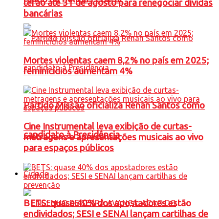
terão até 31 de agosto para renegociar dívidas
bancárias
Mortes violentas caem 8,2% no país em 2025;
feminicídios aumentam 4%
Partido Missão oficializa Renan Santos como
Cine Instrumental leva exibição de curtas-
candidato à Presidência
metragens e apresentações musicais ao vivo
para espaços públicos
Cidade
BETS: quase 40% dos apostadores estão
endividados; SESI e SENAI lançam cartilhas de