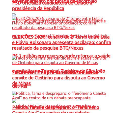
envenenamento por picada de escorpião
PSD oficializa candidatura de Caiado à
presidência da República
ELEIÇÕES 2026: cenário de 2° turno entre Lula
e Flávio Bolsonaro apresenta oscilação; confira
resultado da pesquisa BTG/Nexus
R$ 1 milhão em recursos pode reforçar a saúde
e revitalizar o Terminal Turístico de São João
Falcão confirma pré-candidatura e aceita
convite de Cleitinho para disputa ao Governo
de Minas
del-Rei
Política, fama e despreparo: o “fenômeno
Caneta Azul” no centro de um debate