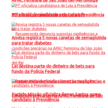
APAC Feminina de São João del-Rei divulga
nota após denúncias de recuperanda
PT oficializa candidatura de Lula à Presidência
Anvisa registra 5 novas canetas de semaglutida
para tratar diabetes
Lei destina parte do dinheiro de bets para
fundo da Polícia Federal
Recuperanda denuncia supostas negligências e
Partido Missão oficializa Renan Santos como
condições precárias na APAC Feminina de São
candidato à Presidência