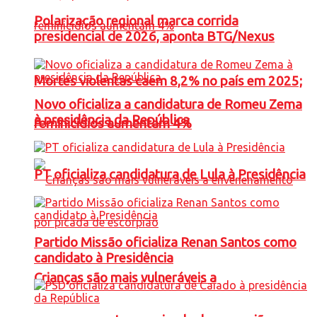
Polarização regional marca corrida
presidencial de 2026, aponta BTG/Nexus
Mortes violentas caem 8,2% no país em 2025;
Novo oficializa a candidatura de Romeu Zema
à presidência da República
feminicídios aumentam 4%
PT oficializa candidatura de Lula à Presidência
Partido Missão oficializa Renan Santos como
candidato à Presidência
Crianças são mais vulneráveis a