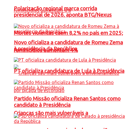
Polarização regional marca corrida
presidencial de 2026, aponta BTG/Nexus
Mortes violentas caem 8,2% no país em 2025;
Novo oficializa a candidatura de Romeu Zema
à presidência da República
feminicídios aumentam 4%
PT oficializa candidatura de Lula à Presidência
Partido Missão oficializa Renan Santos como
candidato à Presidência
Crianças são mais vulneráveis a