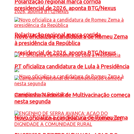
Polarização regional marca corrida
presidencial de 2026, aponta BTG/Nexus
Polarização regional marca corrida
Novo oficializa a candidatura de Romeu Zema
à presidência da República
presidencial de 2026, aponta BTG/Nexus
PT oficializa candidatura de Lula à Presidência
Campanha Nacional de Multivacinação começa
nesta segunda
Novo oficializa a candidatura de Romeu Zema