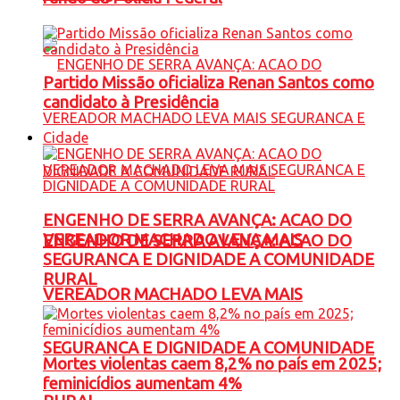
Partido Missão oficializa Renan Santos como
candidato à Presidência
Cidade
ENGENHO DE SERRA AVANÇA: ACAO DO
VEREADOR MACHADO LEVA MAIS
ENGENHO DE SERRA AVANÇA: ACAO DO
SEGURANCA E DIGNIDADE A COMUNIDADE
RURAL
VEREADOR MACHADO LEVA MAIS
SEGURANCA E DIGNIDADE A COMUNIDADE
Mortes violentas caem 8,2% no país em 2025;
feminicídios aumentam 4%