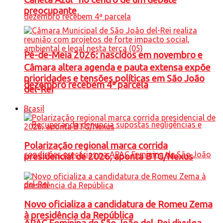
preocupante
Pé-de-Meia 2026: nascidos em novembro e
Câmara altera agenda e pauta extensa expõe
prioridades e tensões políticas em São João
dezembro recebem 4ª parcela
del-Rei
Brasil
Polarização regional marca corrida
presidencial de 2026, aponta BTG/Nexus
Novo oficializa a candidatura de Romeu Zema
à presidência da República