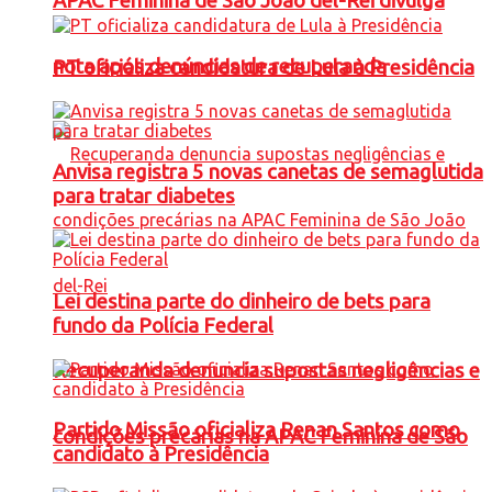
APAC Feminina de São João del-Rei divulga
nota após denúncias de recuperanda
PT oficializa candidatura de Lula à Presidência
Anvisa registra 5 novas canetas de semaglutida
para tratar diabetes
Lei destina parte do dinheiro de bets para
fundo da Polícia Federal
Recuperanda denuncia supostas negligências e
Partido Missão oficializa Renan Santos como
condições precárias na APAC Feminina de São
candidato à Presidência