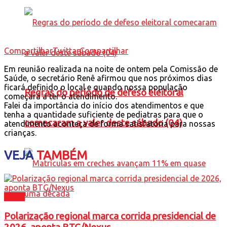
Compartilhar
Twittar
Compartilhar
Em reunião realizada na noite de ontem pela Comissão de
Saúde, o secretário Renê afirmou que nos próximos dias
ficará definido o local e quando nossa população
Regras do período de defeso eleitoral
começará a ter o atendimento.
Falei da importância do início dos atendimentos e que
tenha a quantidade suficiente de pediatras para que o
comecaram a valer deste sábado (04)
atendimento aconteça de forma satisfatória para nossas
crianças.
VEJA
TAMBÉM
Brasil
Polarização regional marca corrida presidencial de