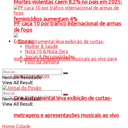
Mortes violentas caem 8,2% no país em 2025;
feminicídios aumentam 4%
PF caça 10 por tráfico internacional de armas
de fogo
Editoriais
Mulher & Saúde
Nota 10 & Nota Zero
Social & Personalidades
Foto da Semana
Nenhum Resultado
View All Result
Cine Instrumental leva exibição de curtas-
Nenhum Resultado
View All Result
metragens e apresentações musicais ao vivo
Home
Cidade