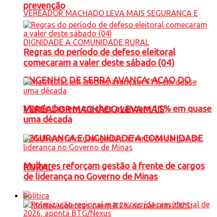
prevenção
Regras do período de defeso eleitoral
comecaram a valer deste sábado (04)
ENGENHO DE SERRA AVANÇA: ACAO DO
Matrículas em creches avançam 11% em quase
VEREADOR MACHADO LEVA MAIS
uma década
SEGURANCA E DIGNIDADE A COMUNIDADE
Mulheres reforçam gestão à frente de cargos
RURAL
de liderança no Governo de Minas
Política