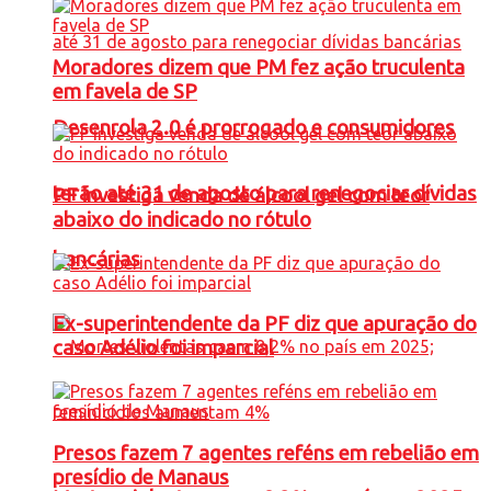
Moradores dizem que PM fez ação truculenta
em favela de SP
Desenrola 2.0 é prorrogado e consumidores
terão até 31 de agosto para renegociar dívidas
PF investiga venda de álcool gel com teor
abaixo do indicado no rótulo
bancárias
Ex-superintendente da PF diz que apuração do
caso Adélio foi imparcial
Presos fazem 7 agentes reféns em rebelião em
presídio de Manaus