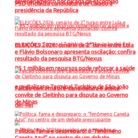
envenenamento por picada de escorpião
PSD oficializa candidatura de Caiado à
presidência da República
ELEIÇÕES 2026: cenário de 2° turno entre Lula
e Flávio Bolsonaro apresenta oscilação; confira
resultado da pesquisa BTG/Nexus
R$ 1 milhão em recursos pode reforçar a saúde
e revitalizar o Terminal Turístico de São João
Falcão confirma pré-candidatura e aceita
convite de Cleitinho para disputa ao Governo
de Minas
del-Rei
Política, fama e despreparo: o “fenômeno
Caneta Azul” no centro de um debate