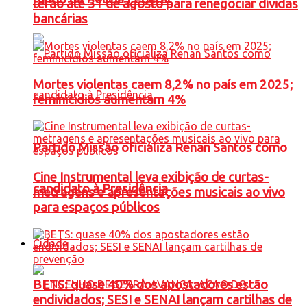
terão até 31 de agosto para renegociar dívidas
bancárias
Mortes violentas caem 8,2% no país em 2025;
feminicídios aumentam 4%
Partido Missão oficializa Renan Santos como
Cine Instrumental leva exibição de curtas-
candidato à Presidência
metragens e apresentações musicais ao vivo
para espaços públicos
Cidade
BETS: quase 40% dos apostadores estão
endividados; SESI e SENAI lançam cartilhas de