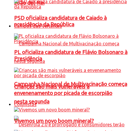
João del-Rei
PSD oficializa candidatura de Caiado à
presidência da República
Campos das Vertentes
PL oficializa candidatura de Flávio Bolsonaro à
Presidência
Campanha Nacional de Multivacinação começa
Crianças são mais vulneráveis a
envenenamento por picada de escorpião
nesta segunda
Colunistas
Vivemos um novo boom mineral?