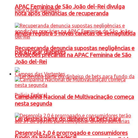
APAC Feminina de São João del-Rei divulga
nota após denúncias de recuperanda
Anvisa registra 5 novas canetas de semaglutida
Recuperanda denuncia supostas negligências e
para tratar diabetes
condições precárias na APAC Feminina de São
João del-Rei
Campos das Vertentes
Campanha Nacional de Multivacinação começa
nesta segunda
Lei destina parte do dinheiro de bets para
Desenrola 2.0 é prorrogado e consumidores
fundo da Polícia Federal