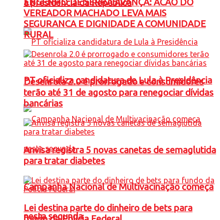
ENGENHO DE SERRA AVANÇA: ACAO DO
à presidência da República
VEREADOR MACHADO LEVA MAIS
SEGURANCA E DIGNIDADE A COMUNIDADE
RURAL
PT oficializa candidatura de Lula à Presidência
Desenrola 2.0 é prorrogado e consumidores
terão até 31 de agosto para renegociar dívidas
bancárias
Anvisa registra 5 novas canetas de semaglutida
para tratar diabetes
Campanha Nacional de Multivacinação começa
Lei destina parte do dinheiro de bets para
nesta segunda
fundo da Polícia Federal