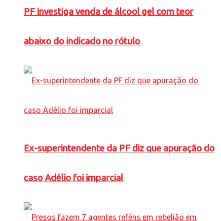
PF investiga venda de álcool gel com teor
abaixo do indicado no rótulo
Ex-superintendente da PF diz que apuração do
caso Adélio foi imparcial