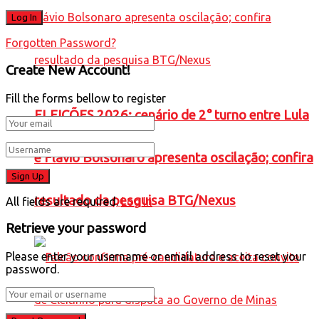
Forgotten Password?
Create New Account!
Fill the forms bellow to register
ELEIÇÕES 2026: cenário de 2° turno entre Lula
e Flávio Bolsonaro apresenta oscilação; confira
resultado da pesquisa BTG/Nexus
All fields are required.
Log In
Retrieve your password
Please enter your username or email address to reset your
password.