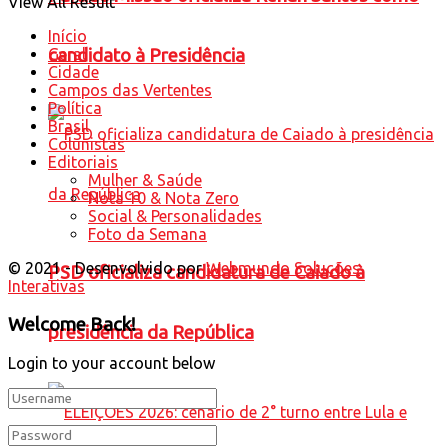
View All Result
Início
candidato à Presidência
Geral
Cidade
Campos das Vertentes
Política
Brasil
Colunistas
Editoriais
Mulher & Saúde
Nota 10 & Nota Zero
Social & Personalidades
Foto da Semana
© 2021 - Desenvolvido por
Webmundo Soluções
PSD oficializa candidatura de Caiado à
Interativas
Welcome Back!
presidência da República
Login to your account below