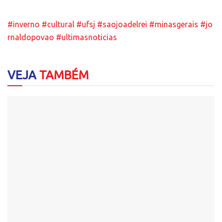
#inverno
#cultural
#ufsj
#saojoadelrei
#minasgerais
#jo
rnaldopovao
#ultimasnoticias
VEJA
TAMBÉM