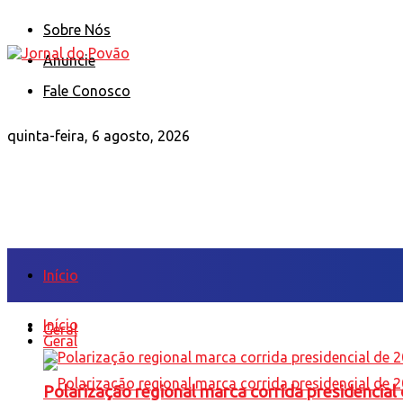
Sobre Nós
Anuncie
Fale Conosco
quinta-feira, 6 agosto, 2026
Início
Início
Geral
Geral
Polarização regional marca corrida presidencia