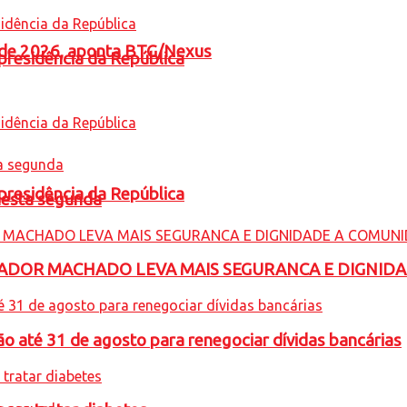
l de 2026, aponta BTG/Nexus
presidência da República
presidência da República
nesta segunda
ADOR MACHADO LEVA MAIS SEGURANCA E DIGNID
o até 31 de agosto para renegociar dívidas bancárias