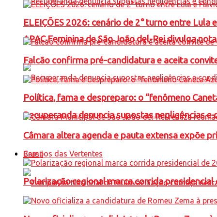
ELEIÇÕES 2026: cenário de 2° turno entre Lula 
APAC Feminina de São João del-Rei divulga not
Falcão confirma pré-candidatura e aceita convit
Política, fama e despreparo: o “fenômeno Cane
Recuperanda denuncia supostas negligências e 
Câmara altera agenda e pauta extensa expõe pri
Campos das Vertentes
Brasil
Polarização regional marca corrida presidencia