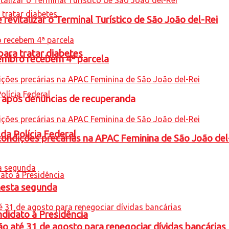
revitalizar o Terminal Turístico de São João del-Rei
para tratar diabetes
embro recebem 4ª parcela
a após denúncias de recuperanda
 da Polícia Federal
condições precárias na APAC Feminina de São João del
nesta segunda
ndidato à Presidência
o até 31 de agosto para renegociar dívidas bancárias