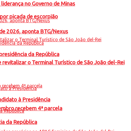
 liderança no Governo de Minas
por picada de escorpião
l de 2026, aponta BTG/Nexus
presidência da República
revitalizar o Terminal Turístico de São João del-Rei
ndidato à Presidência
embro recebem 4ª parcela
cia da República