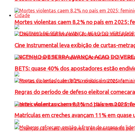
Cidade
Mortes violentas caem 8,2% no país em 2025; 
Cine Instrumental leva exibição de curtas-metra
ENGENHO DE SERRA AVANÇA: ACAO DO VERE
BETS: quase 40% dos apostadores estão endivid
Regras do período de defeso eleitoral comecara
Mortes violentas caem 8,2% no país em 2025; 
Matrículas em creches avançam 11% em quase