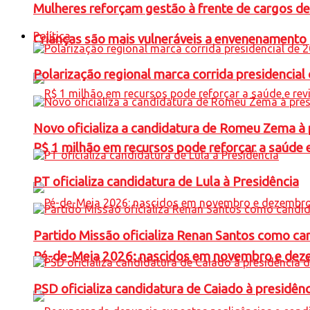
Mulheres reforçam gestão à frente de cargos de
Política
Crianças são mais vulneráveis a envenenamento 
Polarização regional marca corrida presidencia
Novo oficializa a candidatura de Romeu Zema à 
R$ 1 milhão em recursos pode reforçar a saúde e 
PT oficializa candidatura de Lula à Presidência
Partido Missão oficializa Renan Santos como ca
Pé-de-Meia 2026: nascidos em novembro e dez
PSD oficializa candidatura de Caiado à presidên