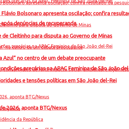
e Flávio Bolsonaro apresenta oscilação; confira resul
a após denúncias de recuperanda
e de Cleitinho para disputa ao Governo de Minas
ta Azul” no centro de um debate preocupante
condições precárias na APAC Feminina de São João del
oridades e tensões políticas em São João del-Rei
l de 2026, aponta BTG/Nexus