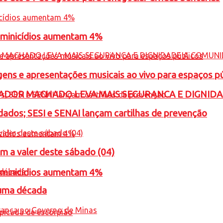
feminicídios aumentam 4%
gens e apresentações musicais ao vivo para espaços p
ADOR MACHADO LEVA MAIS SEGURANCA E DIGNID
ados; SESI e SENAI lançam cartilhas de prevenção
m a valer deste sábado (04)
feminicídios aumentam 4%
 uma década