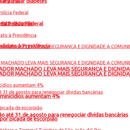
para tratar diabetes
nesta segunda
 da Polícia Federal
ndidato à Presidência
ADOR MACHADO LEVA MAIS SEGURANCA E DIGNID
ADOR MACHADO LEVA MAIS SEGURANCA E DIGNID
feminicídios aumentam 4%
o até 31 de agosto para renegociar dívidas bancárias
por picada de escorpião