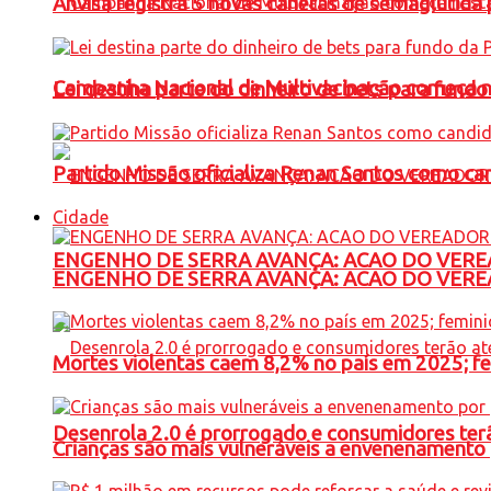
Anvisa registra 5 novas canetas de semaglutida 
Campanha Nacional de Multivacinação começa 
Lei destina parte do dinheiro de bets para fundo
Partido Missão oficializa Renan Santos como ca
Cidade
ENGENHO DE SERRA AVANÇA: ACAO DO VERE
ENGENHO DE SERRA AVANÇA: ACAO DO VERE
Mortes violentas caem 8,2% no país em 2025; 
Desenrola 2.0 é prorrogado e consumidores terã
Crianças são mais vulneráveis a envenenamento 