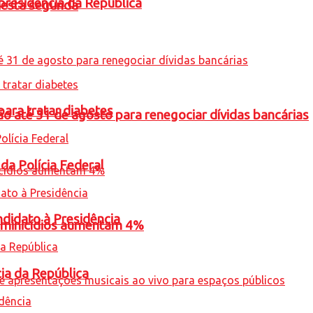
presidência da República
nesta segunda
para tratar diabetes
o até 31 de agosto para renegociar dívidas bancárias
 da Polícia Federal
ndidato à Presidência
feminicídios aumentam 4%
cia da República