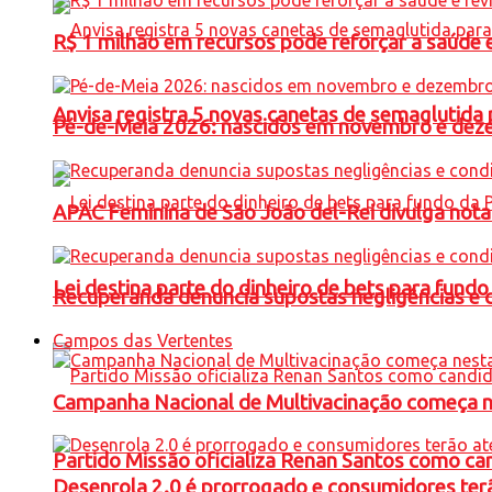
R$ 1 milhão em recursos pode reforçar a saúde e 
Anvisa registra 5 novas canetas de semaglutida 
Pé-de-Meia 2026: nascidos em novembro e dez
APAC Feminina de São João del-Rei divulga not
Lei destina parte do dinheiro de bets para fundo
Recuperanda denuncia supostas negligências e 
Campos das Vertentes
Campanha Nacional de Multivacinação começa 
Partido Missão oficializa Renan Santos como ca
Desenrola 2.0 é prorrogado e consumidores terã