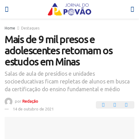
Home
Destaques
Mais de 9 mil presos e
adolescentes retomam os
estudos em Minas
Salas de aula de presídios e unidades
socioeducativas ficam repletas de alunos em busca
da certificação do ensino fundamental e médio
por
Redação
14 de outubro de 2021