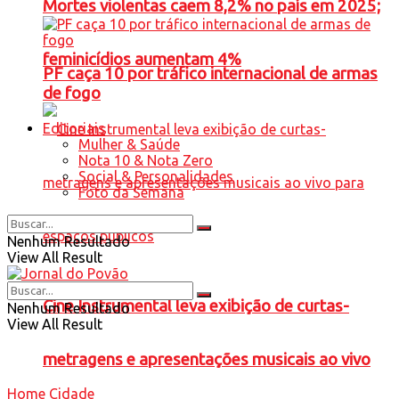
Mortes violentas caem 8,2% no país em 2025;
feminicídios aumentam 4%
PF caça 10 por tráfico internacional de armas
de fogo
Editoriais
Mulher & Saúde
Nota 10 & Nota Zero
Social & Personalidades
Foto da Semana
Nenhum Resultado
View All Result
Cine Instrumental leva exibição de curtas-
Nenhum Resultado
View All Result
metragens e apresentações musicais ao vivo
Home
Cidade