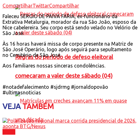
Compartilhar
Twittar
Compartilhar
Faleceu SERGIO DE PAIVA FARIA, ex-funcionário da
Extrativa Metalurgia, morador da rua São João, esposo da
Nice cabelereira. Seu corpo está sendo velado no Velório de
São José.
Às 16 horas haverá missa de corpo presente na Matriz de
São José Operário, logo após seguirá para sepultamento
no Cemitério de São José.
Regras do período de defeso eleitoral
Aos familiares nossas sinceras condolências.
comecaram a valer deste sábado (04)
#notadefalecimento #sjdrmg #jornaldopovão
#ultimasnoticias
VEJA
TAMBÉM
Brasil