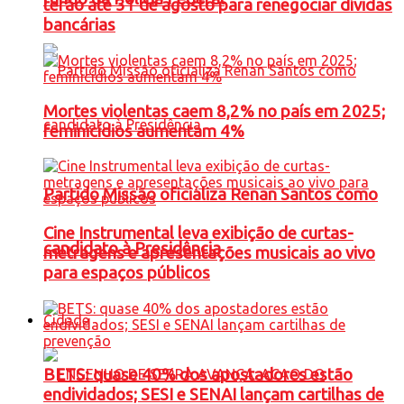
terão até 31 de agosto para renegociar dívidas
bancárias
Mortes violentas caem 8,2% no país em 2025;
feminicídios aumentam 4%
Partido Missão oficializa Renan Santos como
Cine Instrumental leva exibição de curtas-
candidato à Presidência
metragens e apresentações musicais ao vivo
para espaços públicos
Cidade
BETS: quase 40% dos apostadores estão
endividados; SESI e SENAI lançam cartilhas de