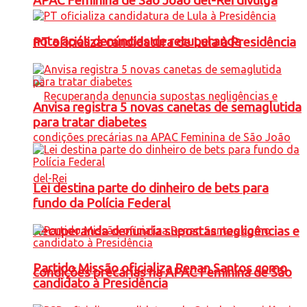
APAC Feminina de São João del-Rei divulga
nota após denúncias de recuperanda
PT oficializa candidatura de Lula à Presidência
Anvisa registra 5 novas canetas de semaglutida
para tratar diabetes
Lei destina parte do dinheiro de bets para
fundo da Polícia Federal
Recuperanda denuncia supostas negligências e
Partido Missão oficializa Renan Santos como
condições precárias na APAC Feminina de São
candidato à Presidência