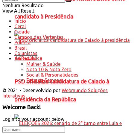
Nenhum Resultado
View All Result
candidato à Presidência
Início
Geral
Cidade
Campos das Vertentes
Política
Brasil
Colunistas
Editoriais
Mulher & Saúde
Nota 10 & Nota Zero
Social & Personalidades
Foto da Semana
PSD oficializa candidatura de Caiado à
© 2021 - Desenvolvido por
Webmundo Soluções
Interativas
presidência da República
Welcome Back!
Login to your account below