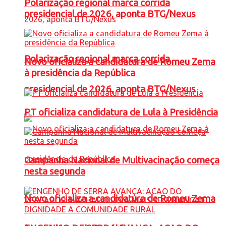
Polarização regional marca corrida
presidencial de 2026, aponta BTG/Nexus
Polarização regional marca corrida
Novo oficializa a candidatura de Romeu Zema
à presidência da República
presidencial de 2026, aponta BTG/Nexus
PT oficializa candidatura de Lula à Presidência
Campanha Nacional de Multivacinação começa
nesta segunda
Novo oficializa a candidatura de Romeu Zema