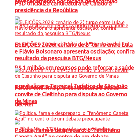
envenenamento por picada de escorpião
PSD oficializa candidatura de Caiado à
presidência da República
ELEIÇÕES 2026: cenário de 2° turno entre Lula
e Flávio Bolsonaro apresenta oscilação; confira
resultado da pesquisa BTG/Nexus
R$ 1 milhão em recursos pode reforçar a saúde
e revitalizar o Terminal Turístico de São João
Falcão confirma pré-candidatura e aceita
convite de Cleitinho para disputa ao Governo
de Minas
del-Rei
Política, fama e despreparo: o “fenômeno
Caneta Azul” no centro de um debate