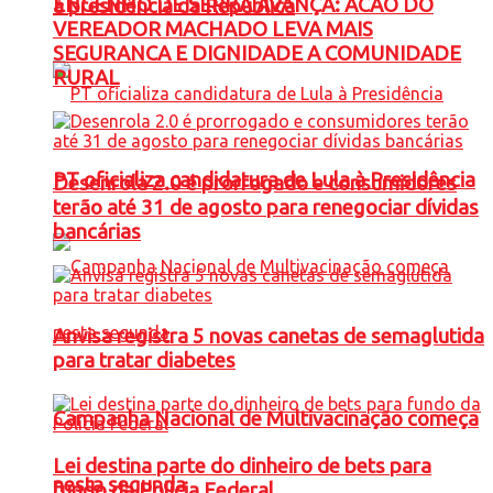
ENGENHO DE SERRA AVANÇA: ACAO DO
à presidência da República
VEREADOR MACHADO LEVA MAIS
SEGURANCA E DIGNIDADE A COMUNIDADE
RURAL
PT oficializa candidatura de Lula à Presidência
Desenrola 2.0 é prorrogado e consumidores
terão até 31 de agosto para renegociar dívidas
bancárias
Anvisa registra 5 novas canetas de semaglutida
para tratar diabetes
Campanha Nacional de Multivacinação começa
Lei destina parte do dinheiro de bets para
nesta segunda
fundo da Polícia Federal