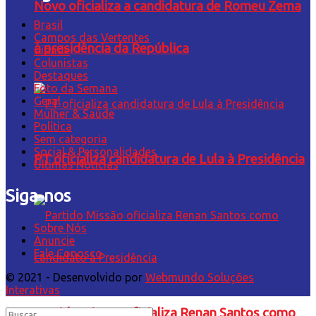
Novo oficializa a candidatura de Romeu Zema
Brasil
Campos das Vertentes
à presidência da República
Cidade
Colunistas
Destaques
Foto da Semana
Geral
Mulher & Saúde
Política
Sem categoria
Social & Personalidades
PT oficializa candidatura de Lula à Presidência
Últimas Notícias
Siga-nos
Sobre Nós
Anuncie
Fale Conosco
© 2021 - Desenvolvido por
Webmundo Soluções
Interativas
Partido Missão oficializa Renan Santos como