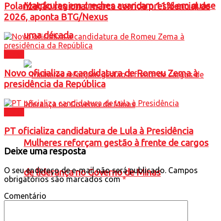
Matrículas em creches avançam 11% em quase
Polarização regional marca corrida presidencial de
2026, aponta BTG/Nexus
uma década
Brasil
Novo oficializa a candidatura de Romeu Zema à
presidência da República
Brasil
PT oficializa candidatura de Lula à Presidência
Mulheres reforçam gestão à frente de cargos
Deixe uma resposta
O seu endereço de e-mail não será publicado.
Campos
de liderança no Governo de Minas
obrigatórios são marcados com
*
Comentário
Política