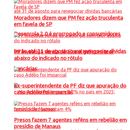
Moradores dizem que PM fez ação truculenta
em favela de SP
Desenrola 2.0 é prorrogado e consumidores
terão até 31 de agosto para renegociar dívidas
PF investiga venda de álcool gel com teor
abaixo do indicado no rótulo
bancárias
Ex-superintendente da PF diz que apuração do
caso Adélio foi imparcial
Presos fazem 7 agentes reféns em rebelião em
presídio de Manaus