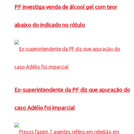
PF investiga venda de álcool gel com teor
abaixo do indicado no rótulo
Ex-superintendente da PF diz que apuração do
caso Adélio foi imparcial