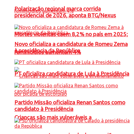
Polarização regional marca corrida
presidencial de 2026, aponta BTG/Nexus
Mortes violentas caem 8,2% no país em 2025;
Novo oficializa a candidatura de Romeu Zema
à presidência da República
feminicídios aumentam 4%
PT oficializa candidatura de Lula à Presidência
Partido Missão oficializa Renan Santos como
candidato à Presidência
Crianças são mais vulneráveis a