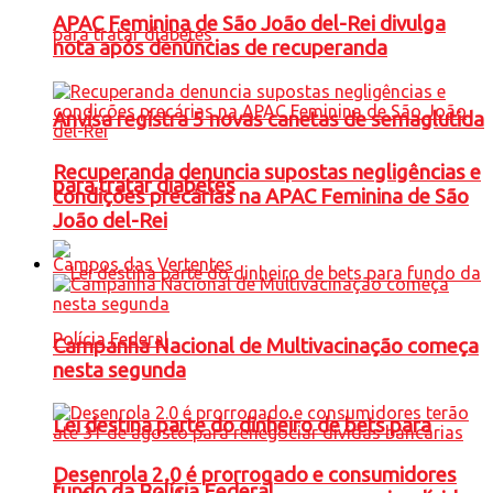
APAC Feminina de São João del-Rei divulga
nota após denúncias de recuperanda
Anvisa registra 5 novas canetas de semaglutida
Recuperanda denuncia supostas negligências e
para tratar diabetes
condições precárias na APAC Feminina de São
João del-Rei
Campos das Vertentes
Campanha Nacional de Multivacinação começa
nesta segunda
Lei destina parte do dinheiro de bets para
Desenrola 2.0 é prorrogado e consumidores
fundo da Polícia Federal