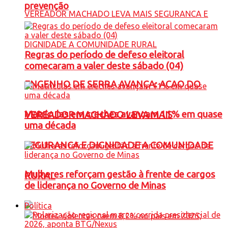
prevenção
Regras do período de defeso eleitoral
comecaram a valer deste sábado (04)
ENGENHO DE SERRA AVANÇA: ACAO DO
Matrículas em creches avançam 11% em quase
VEREADOR MACHADO LEVA MAIS
uma década
SEGURANCA E DIGNIDADE A COMUNIDADE
Mulheres reforçam gestão à frente de cargos
RURAL
de liderança no Governo de Minas
Política