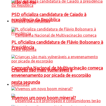
João del-Rei
PSD oficializa candidatura de Caiado à
presidência da República
Campos das Vertentes
PL oficializa candidatura de Flávio Bolsonaro à
Presidência
Campanha Nacional de Multivacinação começa
Crianças são mais vulneráveis a
envenenamento por picada de escorpião
nesta segunda
Colunistas
Vivemos um novo boom mineral?