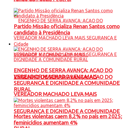
Partido Missão oficializa Renan Santos como
candidato à Presidência
Cidade
ENGENHO DE SERRA AVANÇA: ACAO DO
VEREADOR MACHADO LEVA MAIS
ENGENHO DE SERRA AVANÇA: ACAO DO
SEGURANCA E DIGNIDADE A COMUNIDADE
RURAL
VEREADOR MACHADO LEVA MAIS
SEGURANCA E DIGNIDADE A COMUNIDADE
Mortes violentas caem 8,2% no país em 2025;
feminicídios aumentam 4%