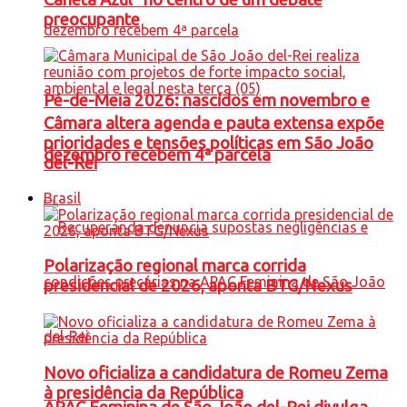
preocupante
Pé-de-Meia 2026: nascidos em novembro e
Câmara altera agenda e pauta extensa expõe
prioridades e tensões políticas em São João
dezembro recebem 4ª parcela
del-Rei
Brasil
Polarização regional marca corrida
presidencial de 2026, aponta BTG/Nexus
Novo oficializa a candidatura de Romeu Zema
à presidência da República