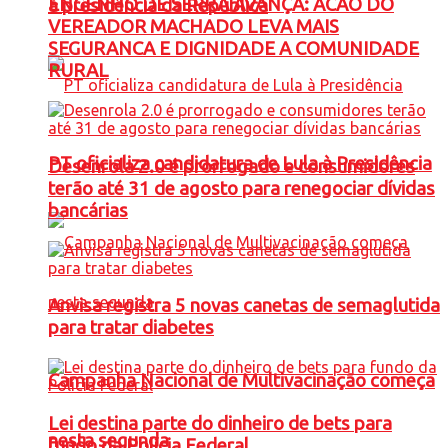
ENGENHO DE SERRA AVANÇA: ACAO DO
à presidência da República
VEREADOR MACHADO LEVA MAIS
SEGURANCA E DIGNIDADE A COMUNIDADE
RURAL
PT oficializa candidatura de Lula à Presidência
Desenrola 2.0 é prorrogado e consumidores
terão até 31 de agosto para renegociar dívidas
bancárias
Anvisa registra 5 novas canetas de semaglutida
para tratar diabetes
Campanha Nacional de Multivacinação começa
Lei destina parte do dinheiro de bets para
nesta segunda
fundo da Polícia Federal