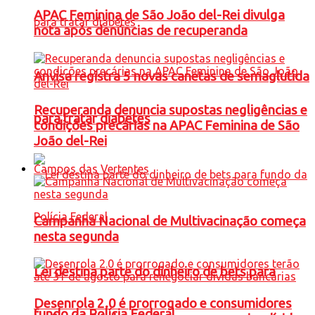
APAC Feminina de São João del-Rei divulga
nota após denúncias de recuperanda
Anvisa registra 5 novas canetas de semaglutida
Recuperanda denuncia supostas negligências e
para tratar diabetes
condições precárias na APAC Feminina de São
João del-Rei
Campos das Vertentes
Campanha Nacional de Multivacinação começa
nesta segunda
Lei destina parte do dinheiro de bets para
Desenrola 2.0 é prorrogado e consumidores
fundo da Polícia Federal