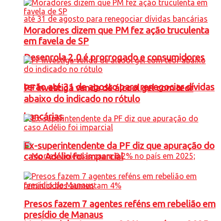
Moradores dizem que PM fez ação truculenta
em favela de SP
Desenrola 2.0 é prorrogado e consumidores
terão até 31 de agosto para renegociar dívidas
PF investiga venda de álcool gel com teor
abaixo do indicado no rótulo
bancárias
Ex-superintendente da PF diz que apuração do
caso Adélio foi imparcial
Presos fazem 7 agentes reféns em rebelião em
presídio de Manaus