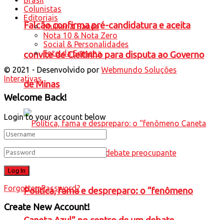
Brasil
Colunistas
Editoriais
Falcão confirma pré-candidatura e aceita
Mulher & Saúde
Nota 10 & Nota Zero
Social & Personalidades
Foto da Semana
convite de Cleitinho para disputa ao Governo
© 2021 - Desenvolvido por
Webmundo Soluções
Interativas
de Minas
Welcome Back!
Login to your account below
Forgotten Password?
Política, fama e despreparo: o “fenômeno
Create New Account!