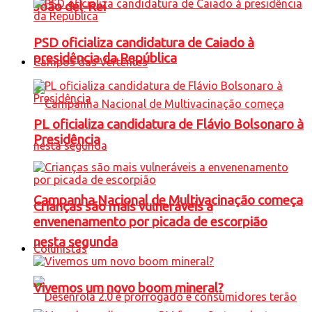
João del-Rei
PSD oficializa candidatura de Caiado à
presidência da República
Campos das Vertentes
PL oficializa candidatura de Flávio Bolsonaro à
Presidência
Campanha Nacional de Multivacinação começa
Crianças são mais vulneráveis a
envenenamento por picada de escorpião
nesta segunda
Colunistas
Vivemos um novo boom mineral?