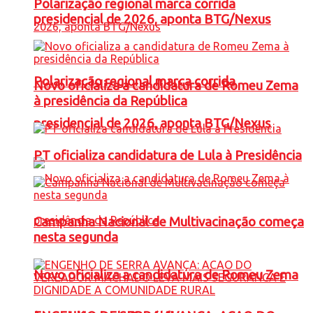
Polarização regional marca corrida
presidencial de 2026, aponta BTG/Nexus
Polarização regional marca corrida
Novo oficializa a candidatura de Romeu Zema
à presidência da República
presidencial de 2026, aponta BTG/Nexus
PT oficializa candidatura de Lula à Presidência
Campanha Nacional de Multivacinação começa
nesta segunda
Novo oficializa a candidatura de Romeu Zema