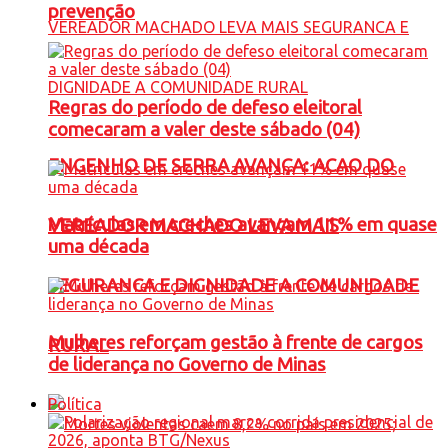
prevenção
Regras do período de defeso eleitoral
comecaram a valer deste sábado (04)
ENGENHO DE SERRA AVANÇA: ACAO DO
Matrículas em creches avançam 11% em quase
VEREADOR MACHADO LEVA MAIS
uma década
SEGURANCA E DIGNIDADE A COMUNIDADE
Mulheres reforçam gestão à frente de cargos
RURAL
de liderança no Governo de Minas
Política