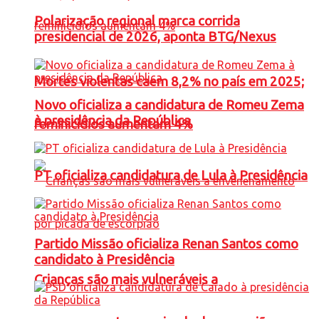
Polarização regional marca corrida
presidencial de 2026, aponta BTG/Nexus
Mortes violentas caem 8,2% no país em 2025;
Novo oficializa a candidatura de Romeu Zema
à presidência da República
feminicídios aumentam 4%
PT oficializa candidatura de Lula à Presidência
Partido Missão oficializa Renan Santos como
candidato à Presidência
Crianças são mais vulneráveis a