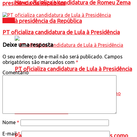
Novo oficializa a candidatura de Romeu Zema
presidência da República
à presidência da República
Brasil
PT oficializa candidatura de Lula à Presidência
Deixe uma resposta
O seu endereço de e-mail não será publicado.
Campos
obrigatórios são marcados com
*
PT oficializa candidatura de Lula à Presidência
Comentário
Nome
*
E-mail
*
Partido Missão oficializa Renan Santos como