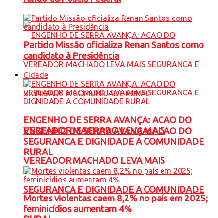
Partido Missão oficializa Renan Santos como
candidato à Presidência
Cidade
ENGENHO DE SERRA AVANÇA: ACAO DO
VEREADOR MACHADO LEVA MAIS
ENGENHO DE SERRA AVANÇA: ACAO DO
SEGURANCA E DIGNIDADE A COMUNIDADE
RURAL
VEREADOR MACHADO LEVA MAIS
SEGURANCA E DIGNIDADE A COMUNIDADE
Mortes violentas caem 8,2% no país em 2025;
feminicídios aumentam 4%