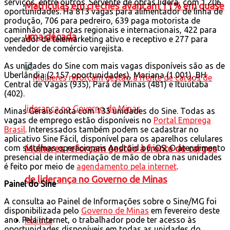
serviços, entre outros. Servente de obras lidera, com 1.206
Matrículas em creches avançam 11% em quase
oportunidades. Há 813 vagas para alimentador de linha de
produção, 706 para pedreiro, 639 paga motorista de
caminhão para rotas regionais e internacionais, 422 para
uma década
operador de telemarketing ativo e receptivo e 277 para
vendedor de comércio varejista.
As unidades do Sine com mais vagas disponíveis são as de
Uberlândia (2.157 oportunidades), Mariana (1.001), BH
Central de Vagas (935), Pará de Minas (481) e Ituiutaba
(402).
Minas Gerais conta com 133 unidades do Sine. Todas as
vagas de emprego estão disponíveis no
Portal Emprega
Brasil
. Interessados também podem se cadastrar no
aplicativo Sine Fácil, disponível para os aparelhos celulares
Mulheres reforçam gestão à frente de cargos
com sistemas operacionais Android ou iOS. O atendimento
presencial de intermediação de mão de obra nas unidades
é feito por meio de
agendamento pela internet
.
de liderança no Governo de Minas
Painel do Sine
A consulta ao Painel de Informações sobre o Sine/MG foi
disponibilizada pelo
Governo de Minas
em fevereiro deste
ano. Pela internet, o trabalhador pode ter acesso às
Política
oportunidades disponíveis em todas as unidades do