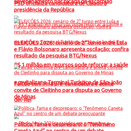
envenenamento por picada de escorpião
PSD oficializa candidatura de Caiado à
presidência da República
ELEIÇÕES 2026: cenário de 2° turno entre Lula
e Flávio Bolsonaro apresenta oscilação; confira
resultado da pesquisa BTG/Nexus
R$ 1 milhão em recursos pode reforçar a saúde
e revitalizar o Terminal Turístico de São João
Falcão confirma pré-candidatura e aceita
convite de Cleitinho para disputa ao Governo
de Minas
del-Rei
Política, fama e despreparo: o “fenômeno
Caneta Azul” no centro de um debate