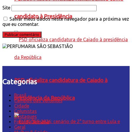
Site
candidato à Presidência
Salvar meus dados neste navegador para a próxima vez
que eu comentar.
PSD oficializa candidatura de Caiado à
Categorias
Brasil
presidência da República
Campos das Vertentes
Cidade
Colunistas
Destaques
Foto da Semana
Geral