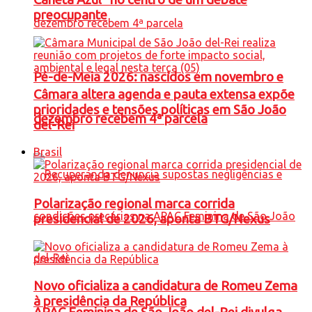
preocupante
Pé-de-Meia 2026: nascidos em novembro e
Câmara altera agenda e pauta extensa expõe
prioridades e tensões políticas em São João
dezembro recebem 4ª parcela
del-Rei
Brasil
Polarização regional marca corrida
presidencial de 2026, aponta BTG/Nexus
Novo oficializa a candidatura de Romeu Zema
à presidência da República