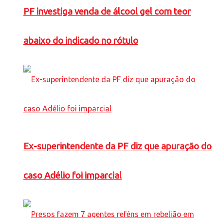
PF investiga venda de álcool gel com teor
abaixo do indicado no rótulo
Ex-superintendente da PF diz que apuração do
caso Adélio foi imparcial