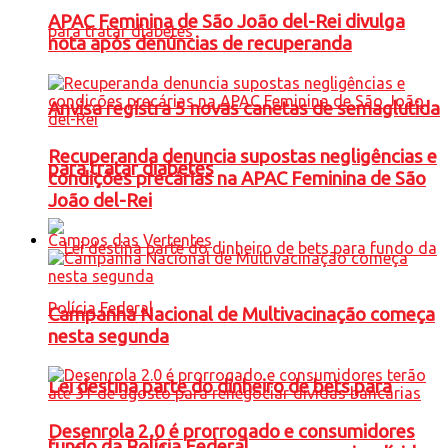
APAC Feminina de São João del-Rei divulga
nota após denúncias de recuperanda
Anvisa registra 5 novas canetas de semaglutida
Recuperanda denuncia supostas negligências e
para tratar diabetes
condições precárias na APAC Feminina de São
João del-Rei
Campos das Vertentes
Campanha Nacional de Multivacinação começa
nesta segunda
Lei destina parte do dinheiro de bets para
Desenrola 2.0 é prorrogado e consumidores
fundo da Polícia Federal