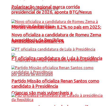
Polarização regional marca corrida
presidencial de 2026, aponta BTG/Nexus
Mortes violentas caem 8,2% no país em 2025;
Novo oficializa a candidatura de Romeu Zema
à presidência da República
feminicídios aumentam 4%
PT oficializa candidatura de Lula à Presidência
Partido Missão oficializa Renan Santos como
candidato à Presidência
Crianças são mais vulneráveis a