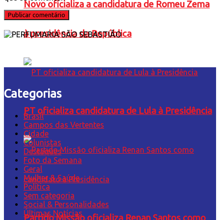
Novo oficializa a candidatura de Romeu Zema
à presidência da República
Categorias
PT oficializa candidatura de Lula à Presidência
Brasil
Campos das Vertentes
Cidade
Colunistas
Destaques
Foto da Semana
Geral
Mulher & Saúde
Política
Sem categoria
Social & Personalidades
Últimas Notícias
Partido Missão oficializa Renan Santos como