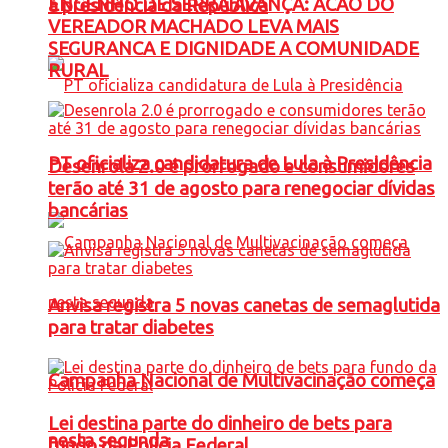
ENGENHO DE SERRA AVANÇA: ACAO DO
à presidência da República
VEREADOR MACHADO LEVA MAIS
SEGURANCA E DIGNIDADE A COMUNIDADE
RURAL
PT oficializa candidatura de Lula à Presidência
Desenrola 2.0 é prorrogado e consumidores
terão até 31 de agosto para renegociar dívidas
bancárias
Anvisa registra 5 novas canetas de semaglutida
para tratar diabetes
Campanha Nacional de Multivacinação começa
Lei destina parte do dinheiro de bets para
nesta segunda
fundo da Polícia Federal