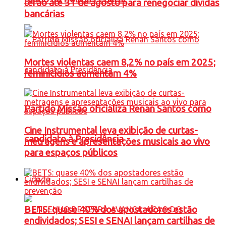
terão até 31 de agosto para renegociar dívidas
bancárias
Mortes violentas caem 8,2% no país em 2025;
feminicídios aumentam 4%
Partido Missão oficializa Renan Santos como
Cine Instrumental leva exibição de curtas-
candidato à Presidência
metragens e apresentações musicais ao vivo
para espaços públicos
Cidade
BETS: quase 40% dos apostadores estão
endividados; SESI e SENAI lançam cartilhas de