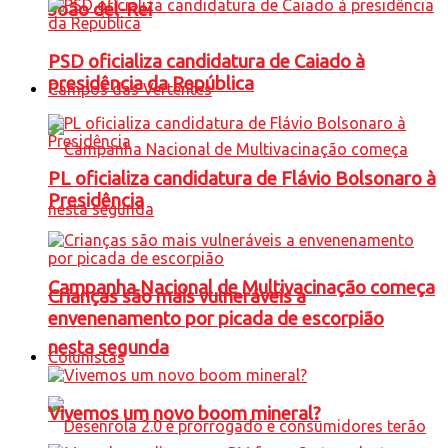
João del-Rei
PSD oficializa candidatura de Caiado à
presidência da República
Campos das Vertentes
PL oficializa candidatura de Flávio Bolsonaro à
Presidência
Campanha Nacional de Multivacinação começa
Crianças são mais vulneráveis a
envenenamento por picada de escorpião
nesta segunda
Colunistas
Vivemos um novo boom mineral?