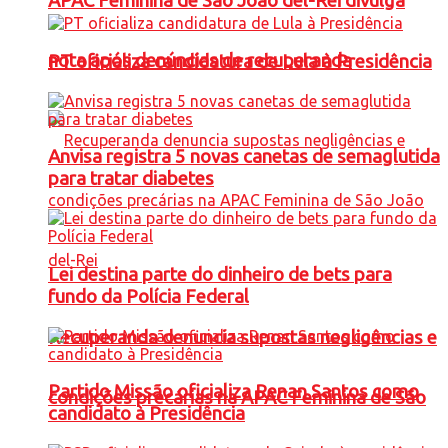
APAC Feminina de São João del-Rei divulga
nota após denúncias de recuperanda
PT oficializa candidatura de Lula à Presidência
Anvisa registra 5 novas canetas de semaglutida
para tratar diabetes
Lei destina parte do dinheiro de bets para
fundo da Polícia Federal
Recuperanda denuncia supostas negligências e
Partido Missão oficializa Renan Santos como
condições precárias na APAC Feminina de São
candidato à Presidência