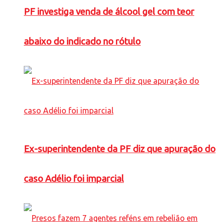
PF investiga venda de álcool gel com teor
abaixo do indicado no rótulo
Ex-superintendente da PF diz que apuração do
caso Adélio foi imparcial