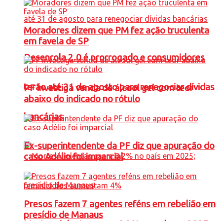
Moradores dizem que PM fez ação truculenta
em favela de SP
Desenrola 2.0 é prorrogado e consumidores
terão até 31 de agosto para renegociar dívidas
PF investiga venda de álcool gel com teor
abaixo do indicado no rótulo
bancárias
Ex-superintendente da PF diz que apuração do
caso Adélio foi imparcial
Presos fazem 7 agentes reféns em rebelião em
presídio de Manaus