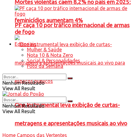
Mortes violentas caem 8,2% no país em 2025;
feminicídios aumentam 4%
PF caça 10 por tráfico internacional de armas
de fogo
Editoriais
Mulher & Saúde
Nota 10 & Nota Zero
Social & Personalidades
Foto da Semana
Nenhum Resultado
View All Result
Cine Instrumental leva exibição de curtas-
Nenhum Resultado
View All Result
metragens e apresentações musicais ao vivo
Home
Campos das Vertentes