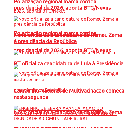
Polarização regional marca corrida
presidencial de 2026, aponta BTG/Nexus
Polarização regional marca corrida
Novo oficializa a candidatura de Romeu Zema
à presidência da República
presidencial de 2026, aponta BTG/Nexus
PT oficializa candidatura de Lula à Presidência
Campanha Nacional de Multivacinação começa
nesta segunda
Novo oficializa a candidatura de Romeu Zema