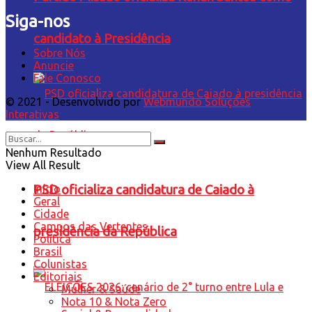
Siga-nos
candidato à Presidência
Sobre Nós
Anuncie
Fale Conosco
© 2021 - Desenvolvido por
Webmundo Soluções
Interativas
Nenhum Resultado
View All Result
Início
PSD oficializa candidatura de Caiado à
Geral
Cidade
Campos das Vertentes
presidência da República
Política
Brasil
Colunistas
Editoriais
Mulher & Saúde
Nota 10 & Nota Zero