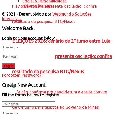
Social & Personalidades
Foto da Semana
© 2021 - Desenvolvido por
Webmundo Soluções
Interativas
Welcome Back!
Login to your account below
ELEIÇÕES 2026: cenário de 2° turno entre Lula
e Flávio Bolsonaro apresenta oscilação; confira
resultado da pesquisa BTG/Nexus
Forgotten Password?
Create New Account!
Fill the forms bellow to register