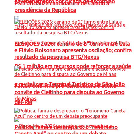
envenenamento por picada de escorpião
PSD oficializa candidatura de Caiado à
presidência da República
ELEIÇÕES 2026: cenário de 2° turno entre Lula
e Flávio Bolsonaro apresenta oscilação; confira
resultado da pesquisa BTG/Nexus
R$ 1 milhão em recursos pode reforçar a saúde
e revitalizar o Terminal Turístico de São João
Falcão confirma pré-candidatura e aceita
convite de Cleitinho para disputa ao Governo
de Minas
del-Rei
Política, fama e despreparo: o “fenômeno
Caneta Azul” no centro de um debate