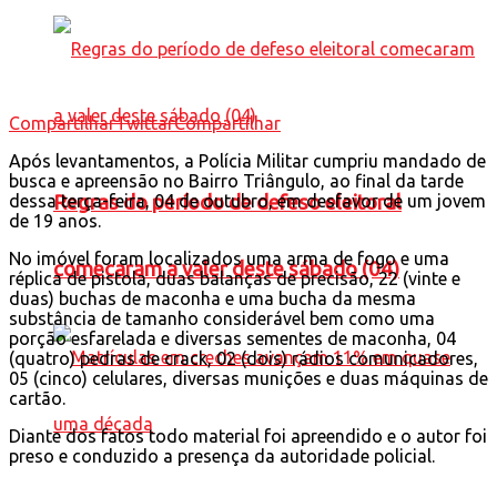
Compartilhar
Twittar
Compartilhar
Após levantamentos, a Polícia Militar cumpriu mandado de
busca e apreensão no Bairro Triângulo, ao final da tarde
dessa terça-feira, 04 de outubro, em desfavor de um jovem
Regras do período de defeso eleitoral
de 19 anos.
No imóvel foram localizados uma arma de fogo e uma
comecaram a valer deste sábado (04)
réplica de pistola, duas balanças de precisão, 22 (vinte e
duas) buchas de maconha e uma bucha da mesma
substância de tamanho considerável bem como uma
porção esfarelada e diversas sementes de maconha, 04
(quatro) pedras de crack, 02 (dois) rádios comunicadores,
05 (cinco) celulares, diversas munições e duas máquinas de
cartão.
Diante dos fatos todo material foi apreendido e o autor foi
preso e conduzido a presença da autoridade policial.