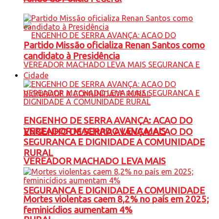
Partido Missão oficializa Renan Santos como
candidato à Presidência
Cidade
ENGENHO DE SERRA AVANÇA: ACAO DO
VEREADOR MACHADO LEVA MAIS
ENGENHO DE SERRA AVANÇA: ACAO DO
SEGURANCA E DIGNIDADE A COMUNIDADE
RURAL
VEREADOR MACHADO LEVA MAIS
SEGURANCA E DIGNIDADE A COMUNIDADE
Mortes violentas caem 8,2% no país em 2025;
feminicídios aumentam 4%