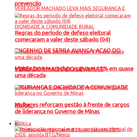
prevenção
Regras do período de defeso eleitoral
comecaram a valer deste sábado (04)
ENGENHO DE SERRA AVANÇA: ACAO DO
Matrículas em creches avançam 11% em quase
VEREADOR MACHADO LEVA MAIS
uma década
SEGURANCA E DIGNIDADE A COMUNIDADE
Mulheres reforçam gestão à frente de cargos
RURAL
de liderança no Governo de Minas
Política