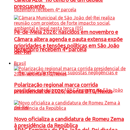
preocupante
Pé-de-Meia 2026: nascidos em novembro e
Câmara altera agenda e pauta extensa expõe
prioridades e tensões políticas em São João
dezembro recebem 4ª parcela
del-Rei
Brasil
Polarização regional marca corrida
presidencial de 2026, aponta BTG/Nexus
Novo oficializa a candidatura de Romeu Zema
à presidência da República