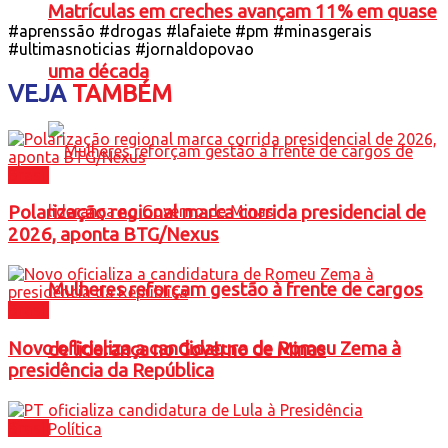
Matrículas em creches avançam 11% em quase
#aprenssão #drogas #lafaiete #pm #minasgerais
#ultimasnoticias #jornaldopovao
uma década
VEJA
TAMBÉM
Brasil
Polarização regional marca corrida presidencial de
2026, aponta BTG/Nexus
Mulheres reforçam gestão à frente de cargos
Brasil
Novo oficializa a candidatura de Romeu Zema à
de liderança no Governo de Minas
presidência da República
Brasil
Política