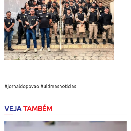
#jornaldopovao #ultimasnoticias
VEJA
TAMBÉM